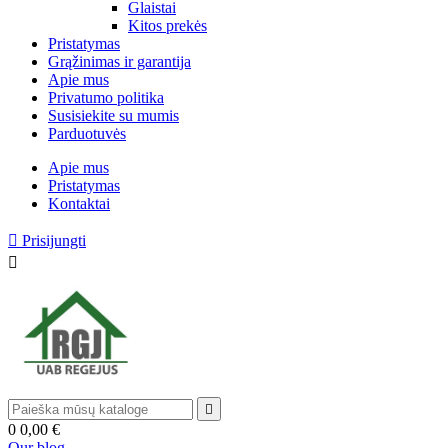
Glaistai
Kitos prekės
Pristatymas
Grąžinimas ir garantija
Apie mus
Privatumo politika
Susisiekite su mumis
Parduotuvės
Apie mus
Pristatymas
Kontaktai

Prisijungti


0
0,00 €
Our blog