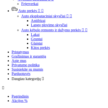
Fejerverkai
Auto prekės


Auto eksploataciniai skysčiai


Antifrizai
Langų plovimo skysčiai
Auto kėbulo remonto ir dažymo prekės


Lakai
Gruntai
Glaistai
Kitos prekės
Pristatymas
Grąžinimas ir garantija
Apie mus
Privatumo politika
Susisiekite su mumis
Parduotuvės
Daugiau kategorijų


Pagrindinis
Akcijos %