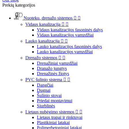
Prekių kategorijos
Nuotekų, drenažo sistemos


Vidaus kanalizacija


Vidaus kanalizacijos fasoninės dalys
Vidaus kanalizacijos vamzdžiai
Lauko kanalizacija


Lauko kanalizacijos fasoninės dalys
Lauko kanalizacijos vamzdžiai
Drenažo sistemos


Drenažiniai vamzdžiai
Dranažo jungtys
Drenažinės žiotys
PVC šulinio sistema


Dangčiai
Dugnai
Šulinio stovai
Priedai montavimui
Siurblinės
Lietaus nubėgimo sistemos


Lietaus trapai ir rinktuvai
Plastikiniai latakai
Polimerbetoniniai latakai