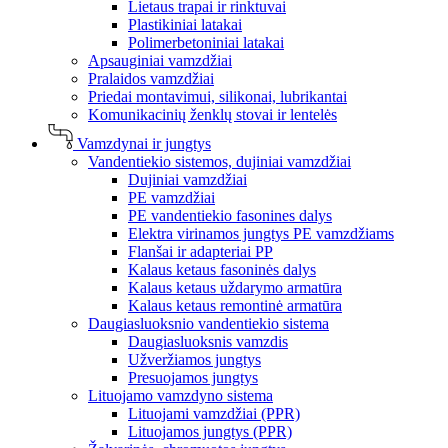
Lietaus trapai ir rinktuvai
Plastikiniai latakai
Polimerbetoniniai latakai
Apsauginiai vamzdžiai
Pralaidos vamzdžiai
Priedai montavimui, silikonai, lubrikantai
Komunikacinių ženklų stovai ir lentelės
Vamzdynai ir jungtys
Vandentiekio sistemos, dujiniai vamzdžiai
Dujiniai vamzdžiai
PE vamzdžiai
PE vandentiekio fasonines dalys
Elektra virinamos jungtys PE vamzdžiams
Flanšai ir adapteriai PP
Kalaus ketaus fasoninės dalys
Kalaus ketaus uždarymo armatūra
Kalaus ketaus remontinė armatūra
Daugiasluoksnio vandentiekio sistema
Daugiasluoksnis vamzdis
Užveržiamos jungtys
Presuojamos jungtys
Lituojamo vamzdyno sistema
Lituojami vamzdžiai (PPR)
Lituojamos jungtys (PPR)