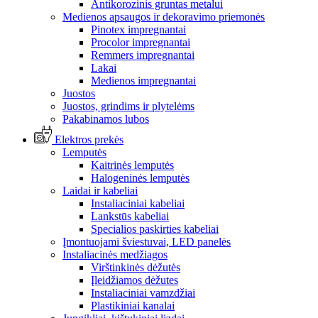
Antikorozinis gruntas metalui
Medienos apsaugos ir dekoravimo priemonės
Pinotex impregnantai
Procolor impregnantai
Remmers impregnantai
Lakai
Medienos impregnantai
Juostos
Juostos, grindims ir plytelėms
Pakabinamos lubos
Elektros prekės
Lemputės
Kaitrinės lemputės
Halogeninės lemputės
Laidai ir kabeliai
Instaliaciniai kabeliai
Lankstūs kabeliai
Specialios paskirties kabeliai
Įmontuojami šviestuvai, LED panelės
Instaliacinės medžiagos
Virštinkinės dėžutės
Įleidžiamos dėžutes
Instaliaciniai vamzdžiai
Plastikiniai kanalai