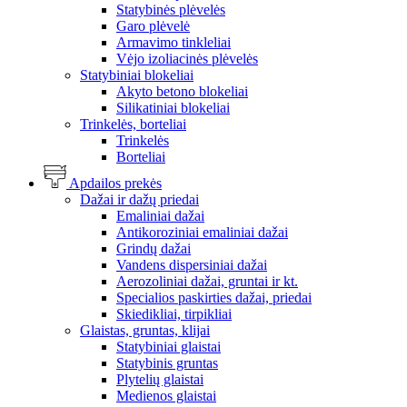
Statybinės plėvelės
Garo plėvelė
Armavimo tinkleliai
Vėjo izoliacinės plėvelės
Statybiniai blokeliai
Akyto betono blokeliai
Silikatiniai blokeliai
Trinkelės, borteliai
Trinkelės
Borteliai
Apdailos prekės
Dažai ir dažų priedai
Emaliniai dažai
Antikoroziniai emaliniai dažai
Grindų dažai
Vandens dispersiniai dažai
Aerozoliniai dažai, gruntai ir kt.
Specialios paskirties dažai, priedai
Skiedikliai, tirpikliai
Glaistas, gruntas, klijai
Statybiniai glaistai
Statybinis gruntas
Plytelių glaistai
Medienos glaistai