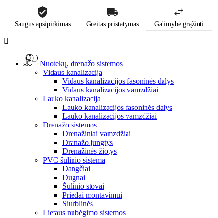
Saugus apsipirkimas
Greitas pristatymas
Galimybė grąžinti

Nuotekų, drenažo sistemos
Vidaus kanalizacija
Vidaus kanalizacijos fasoninės dalys
Vidaus kanalizacijos vamzdžiai
Lauko kanalizacija
Lauko kanalizacijos fasoninės dalys
Lauko kanalizacijos vamzdžiai
Drenažo sistemos
Drenažiniai vamzdžiai
Dranažo jungtys
Drenažinės žiotys
PVC šulinio sistema
Dangčiai
Dugnai
Šulinio stovai
Priedai montavimui
Siurblinės
Lietaus nubėgimo sistemos