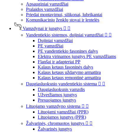
Apsauginiai vamzdžiai
Pralaidos vamzdžiai
Priedai montavimui, silikonai, lubrikantai
Komunikacinių ženklų stovai ir lentelės
Vamzdynai ir jungtys


Vandentiekio sistemos, dujiniai vamzdžiai


Dujiniai vamzdžiai
PE vamzdžiai
PE vandentiekio fasonines dalys
Elektra virinamos jungtys PE vamzdžiams
Flanšai ir adapteriai PP
Kalaus ketaus fasoninės dalys
Kalaus ketaus uždarymo armatūra
Kalaus ketaus remontinė armatūra
Daugiasluoksnio vandentiekio sistema


Daugiasluoksnis vamzdis
Užveržiamos jungtys
Presuojamos jungtys
Lituojamo vamzdyno sistema


Lituojami vamzdžiai (PPR)
Lituojamos jungtys (PPR)
Žalvarinės, chromuotos jungtys


Žalvarinės jungtys