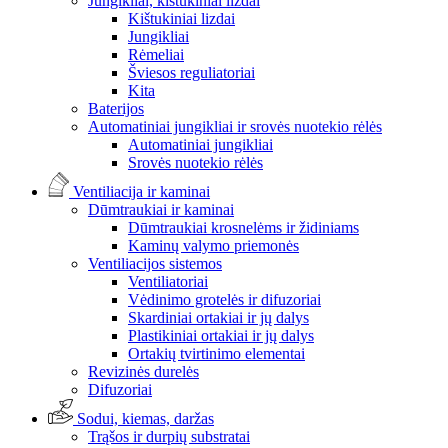
Jungikliai, kištukiniai lizdai
Kištukiniai lizdai
Jungikliai
Rėmeliai
Šviesos reguliatoriai
Kita
Baterijos
Automatiniai jungikliai ir srovės nuotekio rėlės
Automatiniai jungikliai
Srovės nuotekio rėlės
Ventiliacija ir kaminai
Dūmtraukiai ir kaminai
Dūmtraukiai krosnelėms ir židiniams
Kaminų valymo priemonės
Ventiliacijos sistemos
Ventiliatoriai
Vėdinimo grotelės ir difuzoriai
Skardiniai ortakiai ir jų dalys
Plastikiniai ortakiai ir jų dalys
Ortakių tvirtinimo elementai
Revizinės durelės
Difuzoriai
Sodui, kiemas, daržas
Trąšos ir durpių substratai