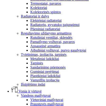
Termostatai, pavaros
Kolektoriai
Kolektorinės spintos
Radiatoriai ir dalys
Elektriniai radiatoriai
Radiatorių, gyvatukų pajungimui
Plieniniai radiatoriai
Reguliavimo uždarymo armatūros
Rutuliniai ventiliai, sklendės
Pamaišymo vožtuvai, pavaros
Apsauginė armatūra
Atbuliniai vožtuvai, purvo gaudytojai
Tvirtinimas, izoliacija, tarpinės
Metaliniai laikikliai
Tarpinės
Sandarinimo priemonės
Guminiai perėjimai
Plastikiniai laikikliai
Vamzdžiu izoliacija
Išsiplėtimo indai
Vonia ir virtuvė
Vandens maišytuvai
Virtuviniai maišytuvai
Praustuvės maišytuvai