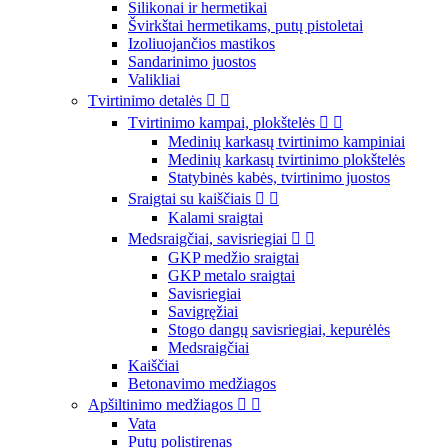
Silikonai ir hermetikai
Švirkštai hermetikams, putų pistoletai
Izoliuojančios mastikos
Sandarinimo juostos
Valikliai
Tvirtinimo detalės


Tvirtinimo kampai, plokštelės


Medinių karkasų tvirtinimo kampiniai
Medinių karkasų tvirtinimo plokštelės
Statybinės kabės, tvirtinimo juostos
Sraigtai su kaiščiais


Kalami sraigtai
Medsraigčiai, savisriegiai


GKP medžio sraigtai
GKP metalo sraigtai
Savisriegiai
Savigręžiai
Stogo dangų savisriegiai, kepurėlės
Medsraigčiai
Kaiščiai
Betonavimo medžiagos
Apšiltinimo medžiagos


Vata
Putų polistirenas