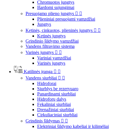
Chromuotos jungtys
Išardomi sujungimai
Presuojamo plieno jungtys


Plieniniai presuojami vamzdžiai
Jungtys
Ketinės, cinkuotos, plieninės jungtys


Ketinės jungtys
Grindinio šildymo vamzdžiai
Vandens filtravimo sistema
Varinės jungtys


Variniai vamzdžiai
Varinės jungtys
Katilinės įranga


Vandens siurbliai


Hidroforai
Siurblys be rezervuaro
Panardinami siurbliai
Hidroforų dalys
Fekaliniai siurbliai
Drenažiniai siurbliai
Cirkuliaciniai siurbliai
Grindinis šildymas


Elektriniai šildymo kabeliai ir kilimėliai