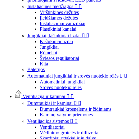
Instaliacinės medžiagos


Virštinkinės dėžutės
Įleidžiamos dėžutes
Instaliaciniai vamzdžiai
Plastikiniai kanalai
Jungikliai, kištukiniai lizdai


Kištukiniai lizdai
Jungikliai
Rėmeliai
Šviesos reguliatoriai
Kita
Baterijos
Automatiniai jungikliai ir srovės nuotekio rėlės


Automatiniai jungikliai
Srovės nuotekio rėlės
Ventiliacija ir kaminai


Dūmtraukiai ir kaminai


Dūmtraukiai krosnelėms ir židiniams
Kaminų valymo priemonės
Ventiliacijos sistemos


Ventiliatoriai
Vėdinimo grotelės ir difuzoriai
Skardiniai ortakiai ir jų dalys