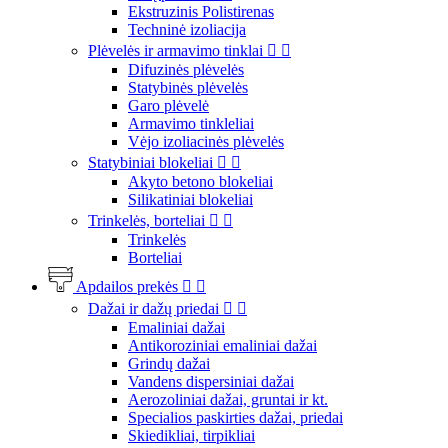
Ekstruzinis Polistirenas
Techninė izoliacija
Plėvelės ir armavimo tinklai


Difuzinės plėvelės
Statybinės plėvelės
Garo plėvelė
Armavimo tinkleliai
Vėjo izoliacinės plėvelės
Statybiniai blokeliai


Akyto betono blokeliai
Silikatiniai blokeliai
Trinkelės, borteliai


Trinkelės
Borteliai
Apdailos prekės


Dažai ir dažų priedai


Emaliniai dažai
Antikoroziniai emaliniai dažai
Grindų dažai
Vandens dispersiniai dažai
Aerozoliniai dažai, gruntai ir kt.
Specialios paskirties dažai, priedai
Skiedikliai, tirpikliai