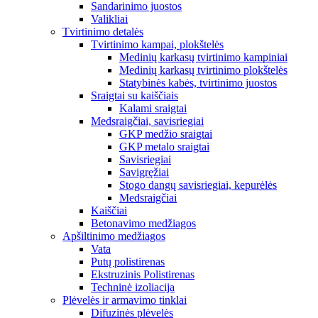
Sandarinimo juostos
Valikliai
Tvirtinimo detalės
Tvirtinimo kampai, plokštelės
Medinių karkasų tvirtinimo kampiniai
Medinių karkasų tvirtinimo plokštelės
Statybinės kabės, tvirtinimo juostos
Sraigtai su kaiščiais
Kalami sraigtai
Medsraigčiai, savisriegiai
GKP medžio sraigtai
GKP metalo sraigtai
Savisriegiai
Savigręžiai
Stogo dangų savisriegiai, kepurėlės
Medsraigčiai
Kaiščiai
Betonavimo medžiagos
Apšiltinimo medžiagos
Vata
Putų polistirenas
Ekstruzinis Polistirenas
Techninė izoliacija
Plėvelės ir armavimo tinklai
Difuzinės plėvelės