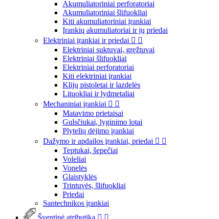
Akumuliatoriniai perforatoriai
Akumuliatoriniai šlifuokliai
Kiti akumuliatoriniai įrankiai
Įrankių akumuliatoriai ir jų priedai
Elektriniai įrankiai ir priedai


Elektriniai suktuvai, gręžtuvai
Elektriniai šlifuokliai
Elektriniai perforatoriai
Kiti elektriniai įrankiai
Klijų pistoletai ir lazdelės
Lituokliai ir lydmetaliai
Mechaniniai įrankiai


Matavimo prietaisai
Gulsčiukai, lyginimo lotai
Plytelių dėjimo įrankiai
Dažymo ir apdailos įrankiai, priedai


Teptukai, šepečiai
Voleliai
Vonelės
Glaistyklės
Trintuvės, šlifuokliai
Priedai
Santechnikos įrankiai
Šventinė atributika

