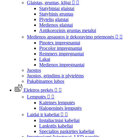
Glaistas, gruntas, klijai


Statybiniai glaistai
Statybinis gruntas
Plytelių glaistai
Medienos glaistai
Antikorozinis gruntas metalui
Medienos apsaugos ir dekoravimo priemonės


Pinotex impregnantai
Procolor impregnantai
Remmers impregnantai
Lakai
Medienos impregnantai
Juostos
Juostos, grindims ir plytelėms
Pakabinamos lubos
Elektros prekės


Lemputės


Kaitrinės lemputės
Halogeninės lemputės
Laidai ir kabeliai


Instaliaciniai kabeliai
Lankstūs kabeliai
Specialios paskirties kabeliai
Įmontuojami šviestuvai, LED panelės