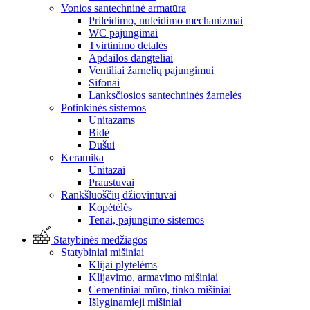
Vonios santechninė armatūra
Prileidimo, nuleidimo mechanizmai
WC pajungimai
Tvirtinimo detalės
Apdailos dangteliai
Ventiliai žarnelių pajungimui
Sifonai
Lanksčiosios santechninės žarnelės
Potinkinės sistemos
Unitazams
Bidė
Dušui
Keramika
Unitazai
Praustuvai
Rankšluoščių džiovintuvai
Kopėtėlės
Tenai, pajungimo sistemos
Statybinės medžiagos
Statybiniai mišiniai
Klijai plytelėms
Klijavimo, armavimo mišiniai
Cementiniai mūro, tinko mišiniai
Išlyginamieji mišiniai