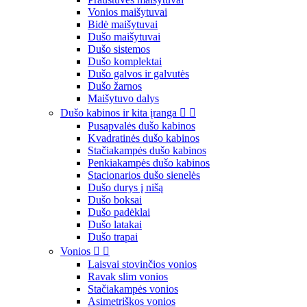
Vonios maišytuvai
Bidė maišytuvai
Dušo maišytuvai
Dušo sistemos
Dušo komplektai
Dušo galvos ir galvutės
Dušo žarnos
Maišytuvo dalys
Dušo kabinos ir kita įranga


Pusapvalės dušo kabinos
Kvadratinės dušo kabinos
Stačiakampės dušo kabinos
Penkiakampės dušo kabinos
Stacionarios dušo sienelės
Dušo durys į nišą
Dušo boksai
Dušo padėklai
Dušo latakai
Dušo trapai
Vonios


Laisvai stovinčios vonios
Ravak slim vonios
Stačiakampės vonios
Asimetriškos vonios