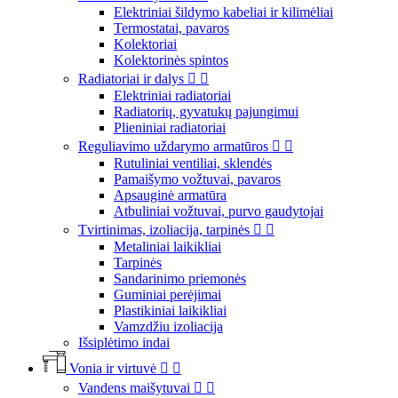
Elektriniai šildymo kabeliai ir kilimėliai
Termostatai, pavaros
Kolektoriai
Kolektorinės spintos
Radiatoriai ir dalys


Elektriniai radiatoriai
Radiatorių, gyvatukų pajungimui
Plieniniai radiatoriai
Reguliavimo uždarymo armatūros


Rutuliniai ventiliai, sklendės
Pamaišymo vožtuvai, pavaros
Apsauginė armatūra
Atbuliniai vožtuvai, purvo gaudytojai
Tvirtinimas, izoliacija, tarpinės


Metaliniai laikikliai
Tarpinės
Sandarinimo priemonės
Guminiai perėjimai
Plastikiniai laikikliai
Vamzdžiu izoliacija
Išsiplėtimo indai
Vonia ir virtuvė


Vandens maišytuvai

