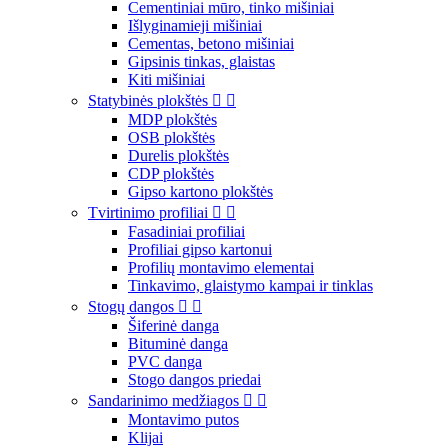
Cementiniai mūro, tinko mišiniai
Išlyginamieji mišiniai
Cementas, betono mišiniai
Gipsinis tinkas, glaistas
Kiti mišiniai
Statybinės plokštės


MDP plokštės
OSB plokštės
Durelis plokštės
CDP plokštės
Gipso kartono plokštės
Tvirtinimo profiliai


Fasadiniai profiliai
Profiliai gipso kartonui
Profilių montavimo elementai
Tinkavimo, glaistymo kampai ir tinklas
Stogų dangos


Šiferinė danga
Bituminė danga
PVC danga
Stogo dangos priedai
Sandarinimo medžiagos


Montavimo putos
Klijai