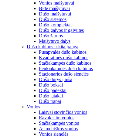
Vonios maišytuvai
Bidė maišytuvai
Dušo maišytuvai
Dušo sistemos
Dušo komplektai
Dušo galvos ir galvutės
Dušo žarnos
Maišytuvo dalys
Dušo kabinos ir kita įranga
Pusapvalės dušo kabinos
Kvadratinės dušo kabinos
Stačiakampės dušo kabinos
Penkiakampės dušo kabinos
Stacionarios dušo sienelės
Dušo durys į nišą
Dušo boksai
Dušo padėklai
Dušo latakai
Dušo trapai
Vonios
Laisvai stovinčios vonios
Ravak slim vonios
Stačiakampės vonios
Asimetriškos vonios
Vonios sienelės