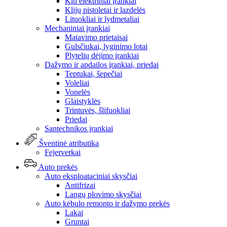
Kiti elektriniai įrankiai
Klijų pistoletai ir lazdelės
Lituokliai ir lydmetaliai
Mechaniniai įrankiai
Matavimo prietaisai
Gulsčiukai, lyginimo lotai
Plytelių dėjimo įrankiai
Dažymo ir apdailos įrankiai, priedai
Teptukai, šepečiai
Voleliai
Vonelės
Glaistyklės
Trintuvės, šlifuokliai
Priedai
Santechnikos įrankiai
Šventinė atributika
Fejerverkai
Auto prekės
Auto eksploataciniai skysčiai
Antifrizai
Langų plovimo skysčiai
Auto kėbulo remonto ir dažymo prekės
Lakai
Gruntai