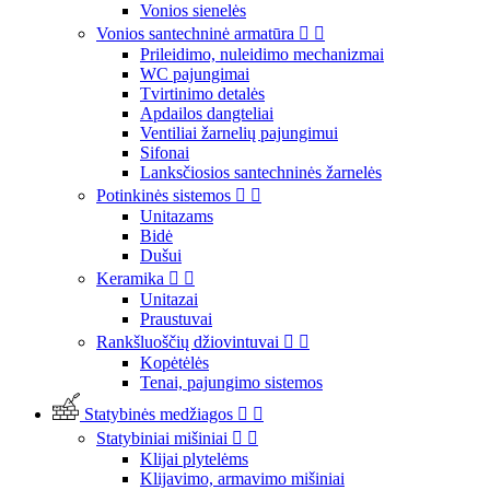
Vonios sienelės
Vonios santechninė armatūra


Prileidimo, nuleidimo mechanizmai
WC pajungimai
Tvirtinimo detalės
Apdailos dangteliai
Ventiliai žarnelių pajungimui
Sifonai
Lanksčiosios santechninės žarnelės
Potinkinės sistemos


Unitazams
Bidė
Dušui
Keramika


Unitazai
Praustuvai
Rankšluoščių džiovintuvai


Kopėtėlės
Tenai, pajungimo sistemos
Statybinės medžiagos


Statybiniai mišiniai


Klijai plytelėms
Klijavimo, armavimo mišiniai