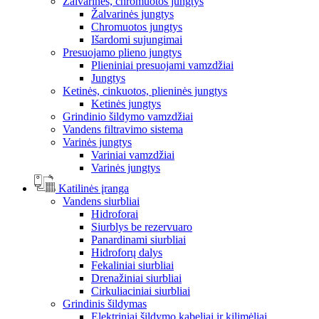
Žalvarinės, chromuotos jungtys
Žalvarinės jungtys
Chromuotos jungtys
Išardomi sujungimai
Presuojamo plieno jungtys
Plieniniai presuojami vamzdžiai
Jungtys
Ketinės, cinkuotos, plieninės jungtys
Ketinės jungtys
Grindinio šildymo vamzdžiai
Vandens filtravimo sistema
Varinės jungtys
Variniai vamzdžiai
Varinės jungtys
Katilinės įranga
Vandens siurbliai
Hidroforai
Siurblys be rezervuaro
Panardinami siurbliai
Hidroforų dalys
Fekaliniai siurbliai
Drenažiniai siurbliai
Cirkuliaciniai siurbliai
Grindinis šildymas
Elektriniai šildymo kabeliai ir kilimėliai