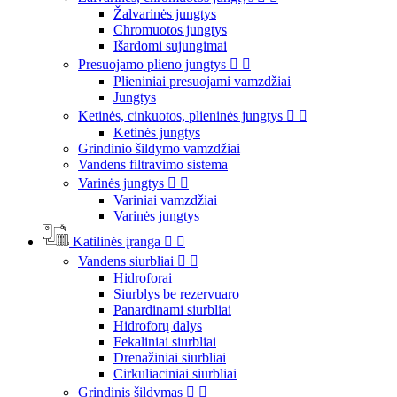
Žalvarinės jungtys
Chromuotos jungtys
Išardomi sujungimai
Presuojamo plieno jungtys


Plieniniai presuojami vamzdžiai
Jungtys
Ketinės, cinkuotos, plieninės jungtys


Ketinės jungtys
Grindinio šildymo vamzdžiai
Vandens filtravimo sistema
Varinės jungtys


Variniai vamzdžiai
Varinės jungtys
Katilinės įranga


Vandens siurbliai


Hidroforai
Siurblys be rezervuaro
Panardinami siurbliai
Hidroforų dalys
Fekaliniai siurbliai
Drenažiniai siurbliai
Cirkuliaciniai siurbliai
Grindinis šildymas

