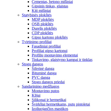
Cementas, betono mišiniai
Gipsinis tinkas, glaistas
Kiti mišiniai
Statybinės plokštės
MDP plokštės
OSB plokštės
Durelis plokštės
CDP plokštės
Gipso kartono plokštės
Tvirtinimo profiliai
Fasadiniai profiliai
Profiliai gipso kartonui
Profilių montavimo elementai
Tinkavimo, glaistymo kampai ir tinklas
Stogų dangos
Šiferinė danga
Bituminė danga
PVC danga
Stogo dangos priedai
Sandarinimo medžiagos
Montavimo putos
Klijai
Silikonai ir hermetikai
Švirkštai hermetikams, putų pistoletai
Izoliuojančios mastikos