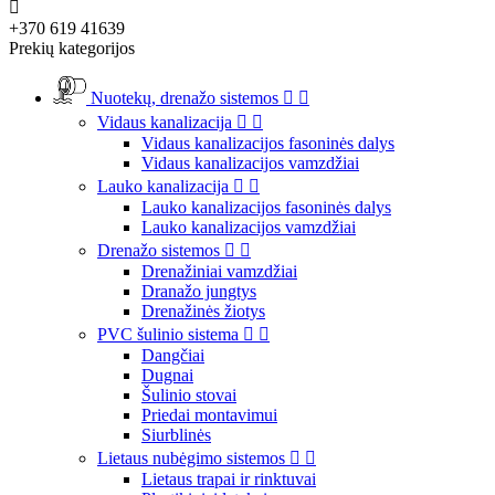

+370 619 41639
Prekių kategorijos
Nuotekų, drenažo sistemos


Vidaus kanalizacija


Vidaus kanalizacijos fasoninės dalys
Vidaus kanalizacijos vamzdžiai
Lauko kanalizacija


Lauko kanalizacijos fasoninės dalys
Lauko kanalizacijos vamzdžiai
Drenažo sistemos


Drenažiniai vamzdžiai
Dranažo jungtys
Drenažinės žiotys
PVC šulinio sistema


Dangčiai
Dugnai
Šulinio stovai
Priedai montavimui
Siurblinės
Lietaus nubėgimo sistemos


Lietaus trapai ir rinktuvai