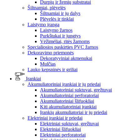
Durpių ir žemių substratai
Šiltnamiai, plėvelės
Šiltnamiai ir jų dalys
Plėvelės ir tinklai
Laistymo įranga
Laistymo žarnos
Purkštukai ir jungtys
Vėžimėliai, ritės žarnoms
Specialiosios paskirties PVC žarnos
Dekoravimo priemonės
Dekoratyviniai akmenukai
Mulčias
Lauko kepsninės ir griliai
Įrankiai
Akumuliatoriniai įrankiai ir jų priedai
Akumuliatoriniai suktuvai, gręžtuvai
Akumuliatoriniai perforatoriai
Akumuliatoriniai šlifuokliai
Kiti akumuliatoriniai įrankiai
Įrankių akumuliatoriai ir jų priedai
Elektriniai įrankiai ir priedai
Elektriniai suktuvai, gręžtuvai
Elektriniai šlifuokliai
Elektriniai perforatoriai