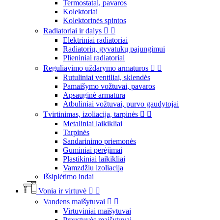
Termostatai, pavaros
Kolektoriai
Kolektorinės spintos
Radiatoriai ir dalys


Elektriniai radiatoriai
Radiatorių, gyvatukų pajungimui
Plieniniai radiatoriai
Reguliavimo uždarymo armatūros


Rutuliniai ventiliai, sklendės
Pamaišymo vožtuvai, pavaros
Apsauginė armatūra
Atbuliniai vožtuvai, purvo gaudytojai
Tvirtinimas, izoliacija, tarpinės


Metaliniai laikikliai
Tarpinės
Sandarinimo priemonės
Guminiai perėjimai
Plastikiniai laikikliai
Vamzdžiu izoliacija
Išsiplėtimo indai
Vonia ir virtuvė


Vandens maišytuvai


Virtuviniai maišytuvai
Praustuvės maišytuvai