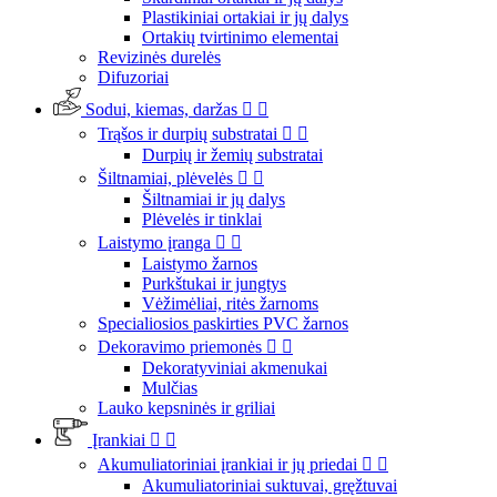
Plastikiniai ortakiai ir jų dalys
Ortakių tvirtinimo elementai
Revizinės durelės
Difuzoriai
Sodui, kiemas, daržas


Trąšos ir durpių substratai


Durpių ir žemių substratai
Šiltnamiai, plėvelės


Šiltnamiai ir jų dalys
Plėvelės ir tinklai
Laistymo įranga


Laistymo žarnos
Purkštukai ir jungtys
Vėžimėliai, ritės žarnoms
Specialiosios paskirties PVC žarnos
Dekoravimo priemonės


Dekoratyviniai akmenukai
Mulčias
Lauko kepsninės ir griliai
Įrankiai


Akumuliatoriniai įrankiai ir jų priedai


Akumuliatoriniai suktuvai, gręžtuvai