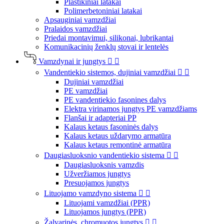
Plastikiniai latakai
Polimerbetoniniai latakai
Apsauginiai vamzdžiai
Pralaidos vamzdžiai
Priedai montavimui, silikonai, lubrikantai
Komunikacinių ženklų stovai ir lentelės
Vamzdynai ir jungtys


Vandentiekio sistemos, dujiniai vamzdžiai


Dujiniai vamzdžiai
PE vamzdžiai
PE vandentiekio fasonines dalys
Elektra virinamos jungtys PE vamzdžiams
Flanšai ir adapteriai PP
Kalaus ketaus fasoninės dalys
Kalaus ketaus uždarymo armatūra
Kalaus ketaus remontinė armatūra
Daugiasluoksnio vandentiekio sistema


Daugiasluoksnis vamzdis
Užveržiamos jungtys
Presuojamos jungtys
Lituojamo vamzdyno sistema


Lituojami vamzdžiai (PPR)
Lituojamos jungtys (PPR)
Žalvarinės, chromuotos jungtys

