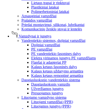
Lietaus trapai ir rinktuvai
Plastikiniai latakai
Polimerbetoniniai latakai
Apsauginiai vamzdžiai
Pralaidos vamzdžiai
Priedai montavimui, silikonai, lubrikantai
Komunikacinių ženklų stovai ir lentelės
Vamzdynai ir jungtys
Vandentiekio sistemos, dujiniai vamzdžiai
Dujiniai vamzdžiai
PE vamzdžiai
PE vandentiekio fasonines dalys
Elektra virinamos jungtys PE vamzdžiams
Flanšai ir adapteriai PP
Kalaus ketaus fasoninės dalys
Kalaus ketaus uždarymo armatūra
Kalaus ketaus remontinė armatūra
Daugiasluoksnio vandentiekio sistema
Daugiasluoksnis vamzdis
Užveržiamos jungtys
Presuojamos jungtys
Lituojamo vamzdyno sistema
Lituojami vamzdžiai (PPR)
Lituojamos jungtys (PPR)