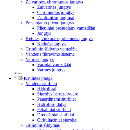
Žalvarinės, chromuotos jungtys
Žalvarinės jungtys
Chromuotos jungtys
Išardomi sujungimai
Presuojamo plieno jungtys
Plieniniai presuojami vamzdžiai
Jungtys
Ketinės, cinkuotos, plieninės jungtys
Ketinės jungtys
Grindinio šildymo vamzdžiai
Vandens filtravimo sistema
Varinės jungtys
Variniai vamzdžiai
Varinės jungtys
Katilinės įranga
Vandens siurbliai
Hidroforai
Siurblys be rezervuaro
Panardinami siurbliai
Hidroforų dalys
Fekaliniai siurbliai
Drenažiniai siurbliai
Cirkuliaciniai siurbliai
Grindinis šildymas