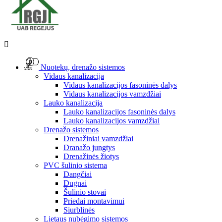

Nuotekų, drenažo sistemos
Vidaus kanalizacija
Vidaus kanalizacijos fasoninės dalys
Vidaus kanalizacijos vamzdžiai
Lauko kanalizacija
Lauko kanalizacijos fasoninės dalys
Lauko kanalizacijos vamzdžiai
Drenažo sistemos
Drenažiniai vamzdžiai
Dranažo jungtys
Drenažinės žiotys
PVC šulinio sistema
Dangčiai
Dugnai
Šulinio stovai
Priedai montavimui
Siurblinės
Lietaus nubėgimo sistemos