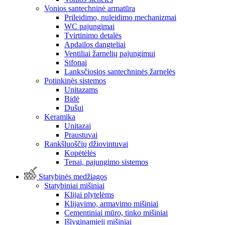
Vonios santechninė armatūra
Prileidimo, nuleidimo mechanizmai
WC pajungimai
Tvirtinimo detalės
Apdailos dangteliai
Ventiliai žarnelių pajungimui
Sifonai
Lanksčiosios santechninės žarnelės
Potinkinės sistemos
Unitazams
Bidė
Dušui
Keramika
Unitazai
Praustuvai
Rankšluoščių džiovintuvai
Kopėtėlės
Tenai, pajungimo sistemos
Statybinės medžiagos
Statybiniai mišiniai
Klijai plytelėms
Klijavimo, armavimo mišiniai
Cementiniai mūro, tinko mišiniai
Išlyginamieji mišiniai