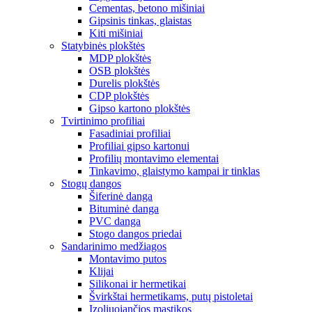
Cementas, betono mišiniai
Gipsinis tinkas, glaistas
Kiti mišiniai
Statybinės plokštės
MDP plokštės
OSB plokštės
Durelis plokštės
CDP plokštės
Gipso kartono plokštės
Tvirtinimo profiliai
Fasadiniai profiliai
Profiliai gipso kartonui
Profilių montavimo elementai
Tinkavimo, glaistymo kampai ir tinklas
Stogų dangos
Šiferinė danga
Bituminė danga
PVC danga
Stogo dangos priedai
Sandarinimo medžiagos
Montavimo putos
Klijai
Silikonai ir hermetikai
Švirkštai hermetikams, putų pistoletai
Izoliuojančios mastikos