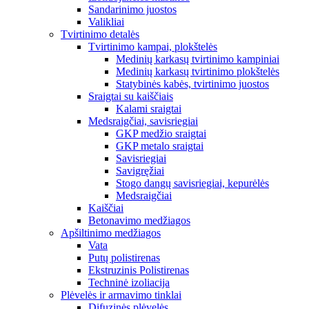
Sandarinimo juostos
Valikliai
Tvirtinimo detalės
Tvirtinimo kampai, plokštelės
Medinių karkasų tvirtinimo kampiniai
Medinių karkasų tvirtinimo plokštelės
Statybinės kabės, tvirtinimo juostos
Sraigtai su kaiščiais
Kalami sraigtai
Medsraigčiai, savisriegiai
GKP medžio sraigtai
GKP metalo sraigtai
Savisriegiai
Savigręžiai
Stogo dangų savisriegiai, kepurėlės
Medsraigčiai
Kaiščiai
Betonavimo medžiagos
Apšiltinimo medžiagos
Vata
Putų polistirenas
Ekstruzinis Polistirenas
Techninė izoliacija
Plėvelės ir armavimo tinklai
Difuzinės plėvelės