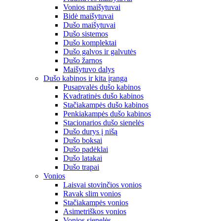
Vonios maišytuvai
Bidė maišytuvai
Dušo maišytuvai
Dušo sistemos
Dušo komplektai
Dušo galvos ir galvutės
Dušo žarnos
Maišytuvo dalys
Dušo kabinos ir kita įranga
Pusapvalės dušo kabinos
Kvadratinės dušo kabinos
Stačiakampės dušo kabinos
Penkiakampės dušo kabinos
Stacionarios dušo sienelės
Dušo durys į nišą
Dušo boksai
Dušo padėklai
Dušo latakai
Dušo trapai
Vonios
Laisvai stovinčios vonios
Ravak slim vonios
Stačiakampės vonios
Asimetriškos vonios
Vonios sienelės