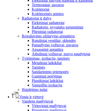
Elektriniai šildymo kabeliai ir kilimėliai
Termostatai, pavaros
Kolektoriai
Kolektorinės spintos
Radiatoriai ir dalys
Elektriniai radiatoriai
Radiatorių, gyvatukų pajungimui
Plieniniai radiatoriai
Reguliavimo uždarymo armatūros
Rutuliniai ventiliai, sklendės
Pamaišymo vožtuvai, pavaros
Apsauginė armatūra
Atbuliniai vožtuvai, purvo gaudytojai
Tvirtinimas, izoliacija, tarpinės
Metaliniai laikikliai
Tarpinės
Sandarinimo priemonės
Guminiai perėjimai
Plastikiniai laikikliai
Vamzdžiu izoliacija
Išsiplėtimo indai
Vonia ir virtuvė
Vandens maišytuvai
Virtuviniai maišytuvai
Praustuvės maišytuvai