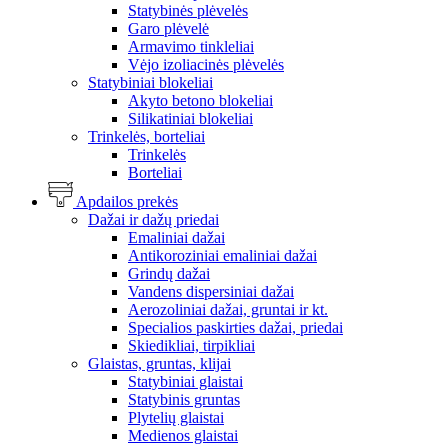
Statybinės plėvelės
Garo plėvelė
Armavimo tinkleliai
Vėjo izoliacinės plėvelės
Statybiniai blokeliai
Akyto betono blokeliai
Silikatiniai blokeliai
Trinkelės, borteliai
Trinkelės
Borteliai
Apdailos prekės
Dažai ir dažų priedai
Emaliniai dažai
Antikoroziniai emaliniai dažai
Grindų dažai
Vandens dispersiniai dažai
Aerozoliniai dažai, gruntai ir kt.
Specialios paskirties dažai, priedai
Skiedikliai, tirpikliai
Glaistas, gruntas, klijai
Statybiniai glaistai
Statybinis gruntas
Plytelių glaistai
Medienos glaistai