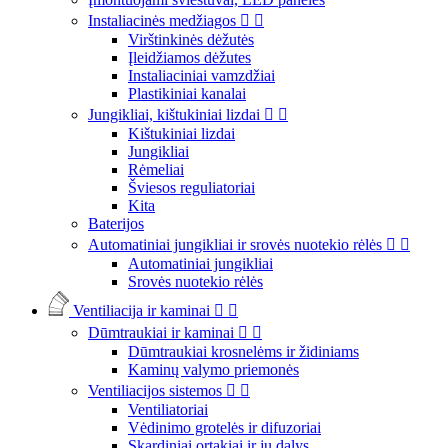
Instaliacinės medžiagos


Virštinkinės dėžutės
Įleidžiamos dėžutes
Instaliaciniai vamzdžiai
Plastikiniai kanalai
Jungikliai, kištukiniai lizdai


Kištukiniai lizdai
Jungikliai
Rėmeliai
Šviesos reguliatoriai
Kita
Baterijos
Automatiniai jungikliai ir srovės nuotekio rėlės


Automatiniai jungikliai
Srovės nuotekio rėlės
Ventiliacija ir kaminai


Dūmtraukiai ir kaminai


Dūmtraukiai krosnelėms ir židiniams
Kaminų valymo priemonės
Ventiliacijos sistemos


Ventiliatoriai
Vėdinimo grotelės ir difuzoriai
Skardiniai ortakiai ir jų dalys