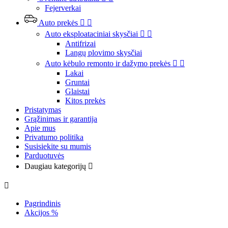
Fejerverkai
Auto prekės


Auto eksploataciniai skysčiai


Antifrizai
Langų plovimo skysčiai
Auto kėbulo remonto ir dažymo prekės


Lakai
Gruntai
Glaistai
Kitos prekės
Pristatymas
Grąžinimas ir garantija
Apie mus
Privatumo politika
Susisiekite su mumis
Parduotuvės
Daugiau kategorijų


Pagrindinis
Akcijos %