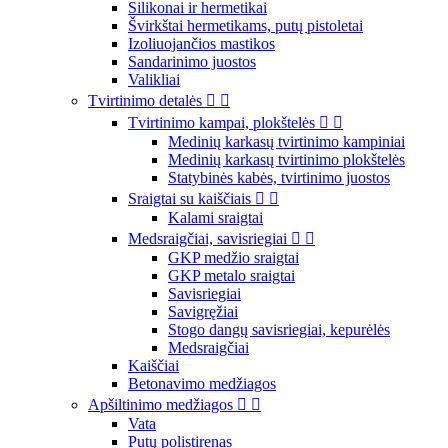
Silikonai ir hermetikai
Švirkštai hermetikams, putų pistoletai
Izoliuojančios mastikos
Sandarinimo juostos
Valikliai
Tvirtinimo detalės


Tvirtinimo kampai, plokštelės


Medinių karkasų tvirtinimo kampiniai
Medinių karkasų tvirtinimo plokštelės
Statybinės kabės, tvirtinimo juostos
Sraigtai su kaiščiais


Kalami sraigtai
Medsraigčiai, savisriegiai


GKP medžio sraigtai
GKP metalo sraigtai
Savisriegiai
Savigręžiai
Stogo dangų savisriegiai, kepurėlės
Medsraigčiai
Kaiščiai
Betonavimo medžiagos
Apšiltinimo medžiagos


Vata
Putų polistirenas