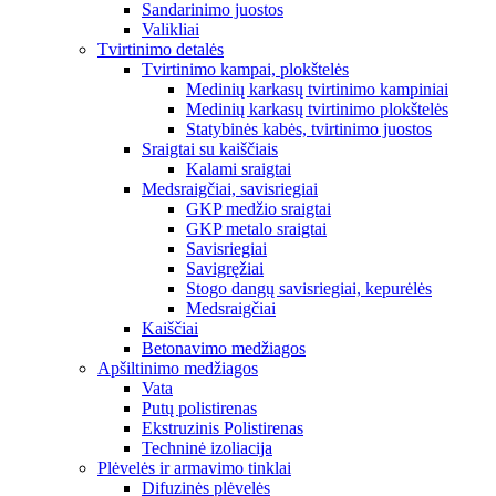
Sandarinimo juostos
Valikliai
Tvirtinimo detalės
Tvirtinimo kampai, plokštelės
Medinių karkasų tvirtinimo kampiniai
Medinių karkasų tvirtinimo plokštelės
Statybinės kabės, tvirtinimo juostos
Sraigtai su kaiščiais
Kalami sraigtai
Medsraigčiai, savisriegiai
GKP medžio sraigtai
GKP metalo sraigtai
Savisriegiai
Savigręžiai
Stogo dangų savisriegiai, kepurėlės
Medsraigčiai
Kaiščiai
Betonavimo medžiagos
Apšiltinimo medžiagos
Vata
Putų polistirenas
Ekstruzinis Polistirenas
Techninė izoliacija
Plėvelės ir armavimo tinklai
Difuzinės plėvelės