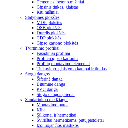
Cementas, betono mišiniai
Gipsinis tinkas, glaistas
Kiti mišiniai
Statybinės plokštės
MDP plokštės
OSB plokštės
Durelis plokštės
CDP plokštės
Gipso kartono plokštės
Tvirtinimo profiliai
Fasadiniai profiliai
Profiliai gipso kartonui
Profilių montavimo elementai
Tinkavimo, glaistymo kampai ir tinklas
Stogų dangos
Šiferinė danga
Bituminė danga
PVC danga
Stogo dangos priedai
Sandarinimo medžiagos
Montavimo putos
Klijai
Silikonai ir hermetikai
Švirkštai hermetikams, putų pistoletai
Izoliuojančios mastikos