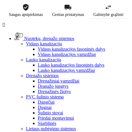
Saugus apsipirkimas
Greitas pristatymas
Galimybė grąžinti

Nuotekų, drenažo sistemos
Vidaus kanalizacija
Vidaus kanalizacijos fasoninės dalys
Vidaus kanalizacijos vamzdžiai
Lauko kanalizacija
Lauko kanalizacijos fasoninės dalys
Lauko kanalizacijos vamzdžiai
Drenažo sistemos
Drenažiniai vamzdžiai
Dranažo jungtys
Drenažinės žiotys
PVC šulinio sistema
Dangčiai
Dugnai
Šulinio stovai
Priedai montavimui
Siurblinės
Lietaus nubėgimo sistemos