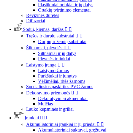
Plastikiniai ortakiai ir jų dalys
Ortakių tvirtinimo elementai
Revizinės durelės
Difuzoriai
Sodui, kiemas, daržas


Trąšos ir durpių substratai


Durpių ir žemių substratai
Šiltnamiai, plėvelės


Šiltnamiai ir jų dalys
Plėvelės ir tinklai
Laistymo įranga


Laistymo žarnos
Purkštukai ir jungtys
Vėžimėliai, ritės žarnoms
Specialiosios paskirties PVC žarnos
Dekoravimo priemonės


Dekoratyviniai akmenukai
Mulčias
Lauko kepsninės ir griliai
Įrankiai


Akumuliatoriniai įrankiai ir jų priedai


Akumuliatoriniai suktuvai, gręžtuvai