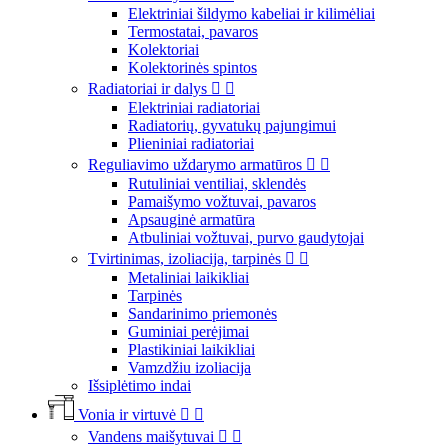
Elektriniai šildymo kabeliai ir kilimėliai
Termostatai, pavaros
Kolektoriai
Kolektorinės spintos
Radiatoriai ir dalys


Elektriniai radiatoriai
Radiatorių, gyvatukų pajungimui
Plieniniai radiatoriai
Reguliavimo uždarymo armatūros


Rutuliniai ventiliai, sklendės
Pamaišymo vožtuvai, pavaros
Apsauginė armatūra
Atbuliniai vožtuvai, purvo gaudytojai
Tvirtinimas, izoliacija, tarpinės


Metaliniai laikikliai
Tarpinės
Sandarinimo priemonės
Guminiai perėjimai
Plastikiniai laikikliai
Vamzdžiu izoliacija
Išsiplėtimo indai
Vonia ir virtuvė


Vandens maišytuvai

