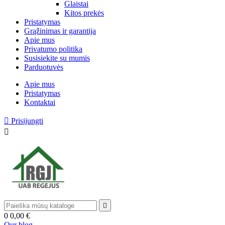
Glaistai
Kitos prekės
Pristatymas
Grąžinimas ir garantija
Apie mus
Privatumo politika
Susisiekite su mumis
Parduotuvės
Apie mus
Pristatymas
Kontaktai

Prisijungti


0
0,00 €
Our blog