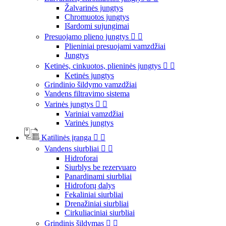
Žalvarinės jungtys
Chromuotos jungtys
Išardomi sujungimai
Presuojamo plieno jungtys


Plieniniai presuojami vamzdžiai
Jungtys
Ketinės, cinkuotos, plieninės jungtys


Ketinės jungtys
Grindinio šildymo vamzdžiai
Vandens filtravimo sistema
Varinės jungtys


Variniai vamzdžiai
Varinės jungtys
Katilinės įranga


Vandens siurbliai


Hidroforai
Siurblys be rezervuaro
Panardinami siurbliai
Hidroforų dalys
Fekaliniai siurbliai
Drenažiniai siurbliai
Cirkuliaciniai siurbliai
Grindinis šildymas

