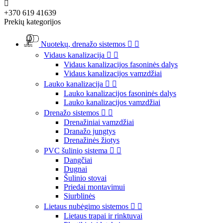

+370 619 41639
Prekių kategorijos
Nuotekų, drenažo sistemos


Vidaus kanalizacija


Vidaus kanalizacijos fasoninės dalys
Vidaus kanalizacijos vamzdžiai
Lauko kanalizacija


Lauko kanalizacijos fasoninės dalys
Lauko kanalizacijos vamzdžiai
Drenažo sistemos


Drenažiniai vamzdžiai
Dranažo jungtys
Drenažinės žiotys
PVC šulinio sistema


Dangčiai
Dugnai
Šulinio stovai
Priedai montavimui
Siurblinės
Lietaus nubėgimo sistemos


Lietaus trapai ir rinktuvai