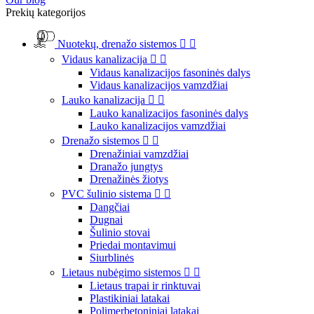
Prekių kategorijos
Nuotekų, drenažo sistemos


Vidaus kanalizacija


Vidaus kanalizacijos fasoninės dalys
Vidaus kanalizacijos vamzdžiai
Lauko kanalizacija


Lauko kanalizacijos fasoninės dalys
Lauko kanalizacijos vamzdžiai
Drenažo sistemos


Drenažiniai vamzdžiai
Dranažo jungtys
Drenažinės žiotys
PVC šulinio sistema


Dangčiai
Dugnai
Šulinio stovai
Priedai montavimui
Siurblinės
Lietaus nubėgimo sistemos


Lietaus trapai ir rinktuvai
Plastikiniai latakai
Polimerbetoniniai latakai