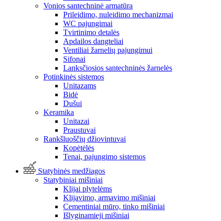
Vonios santechninė armatūra
Prileidimo, nuleidimo mechanizmai
WC pajungimai
Tvirtinimo detalės
Apdailos dangteliai
Ventiliai žarnelių pajungimui
Sifonai
Lanksčiosios santechninės žarnelės
Potinkinės sistemos
Unitazams
Bidė
Dušui
Keramika
Unitazai
Praustuvai
Rankšluoščių džiovintuvai
Kopėtėlės
Tenai, pajungimo sistemos
Statybinės medžiagos
Statybiniai mišiniai
Klijai plytelėms
Klijavimo, armavimo mišiniai
Cementiniai mūro, tinko mišiniai
Išlyginamieji mišiniai