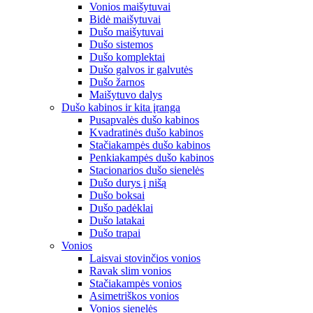
Vonios maišytuvai
Bidė maišytuvai
Dušo maišytuvai
Dušo sistemos
Dušo komplektai
Dušo galvos ir galvutės
Dušo žarnos
Maišytuvo dalys
Dušo kabinos ir kita įranga
Pusapvalės dušo kabinos
Kvadratinės dušo kabinos
Stačiakampės dušo kabinos
Penkiakampės dušo kabinos
Stacionarios dušo sienelės
Dušo durys į nišą
Dušo boksai
Dušo padėklai
Dušo latakai
Dušo trapai
Vonios
Laisvai stovinčios vonios
Ravak slim vonios
Stačiakampės vonios
Asimetriškos vonios
Vonios sienelės