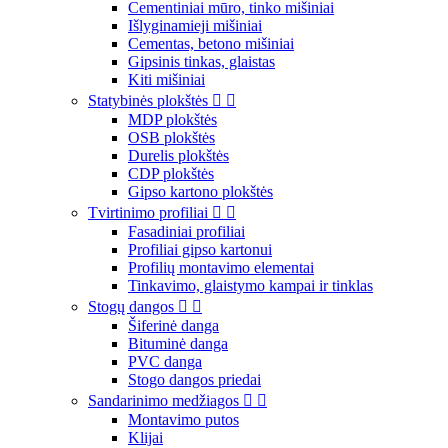
Cementiniai mūro, tinko mišiniai
Išlyginamieji mišiniai
Cementas, betono mišiniai
Gipsinis tinkas, glaistas
Kiti mišiniai
Statybinės plokštės


MDP plokštės
OSB plokštės
Durelis plokštės
CDP plokštės
Gipso kartono plokštės
Tvirtinimo profiliai


Fasadiniai profiliai
Profiliai gipso kartonui
Profilių montavimo elementai
Tinkavimo, glaistymo kampai ir tinklas
Stogų dangos


Šiferinė danga
Bituminė danga
PVC danga
Stogo dangos priedai
Sandarinimo medžiagos


Montavimo putos
Klijai