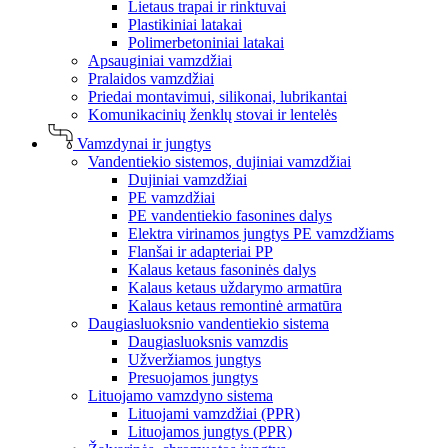
Lietaus trapai ir rinktuvai
Plastikiniai latakai
Polimerbetoniniai latakai
Apsauginiai vamzdžiai
Pralaidos vamzdžiai
Priedai montavimui, silikonai, lubrikantai
Komunikacinių ženklų stovai ir lentelės
Vamzdynai ir jungtys
Vandentiekio sistemos, dujiniai vamzdžiai
Dujiniai vamzdžiai
PE vamzdžiai
PE vandentiekio fasonines dalys
Elektra virinamos jungtys PE vamzdžiams
Flanšai ir adapteriai PP
Kalaus ketaus fasoninės dalys
Kalaus ketaus uždarymo armatūra
Kalaus ketaus remontinė armatūra
Daugiasluoksnio vandentiekio sistema
Daugiasluoksnis vamzdis
Užveržiamos jungtys
Presuojamos jungtys
Lituojamo vamzdyno sistema
Lituojami vamzdžiai (PPR)
Lituojamos jungtys (PPR)