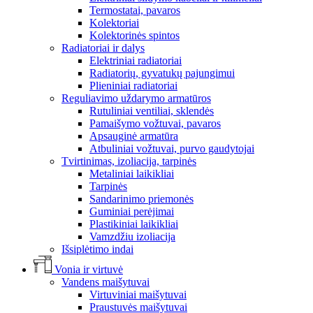
Termostatai, pavaros
Kolektoriai
Kolektorinės spintos
Radiatoriai ir dalys
Elektriniai radiatoriai
Radiatorių, gyvatukų pajungimui
Plieniniai radiatoriai
Reguliavimo uždarymo armatūros
Rutuliniai ventiliai, sklendės
Pamaišymo vožtuvai, pavaros
Apsauginė armatūra
Atbuliniai vožtuvai, purvo gaudytojai
Tvirtinimas, izoliacija, tarpinės
Metaliniai laikikliai
Tarpinės
Sandarinimo priemonės
Guminiai perėjimai
Plastikiniai laikikliai
Vamzdžiu izoliacija
Išsiplėtimo indai
Vonia ir virtuvė
Vandens maišytuvai
Virtuviniai maišytuvai
Praustuvės maišytuvai