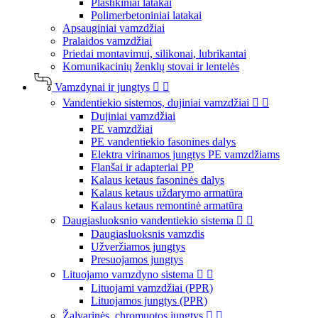
Plastikiniai latakai
Polimerbetoniniai latakai
Apsauginiai vamzdžiai
Pralaidos vamzdžiai
Priedai montavimui, silikonai, lubrikantai
Komunikacinių ženklų stovai ir lentelės
Vamzdynai ir jungtys


Vandentiekio sistemos, dujiniai vamzdžiai


Dujiniai vamzdžiai
PE vamzdžiai
PE vandentiekio fasonines dalys
Elektra virinamos jungtys PE vamzdžiams
Flanšai ir adapteriai PP
Kalaus ketaus fasoninės dalys
Kalaus ketaus uždarymo armatūra
Kalaus ketaus remontinė armatūra
Daugiasluoksnio vandentiekio sistema


Daugiasluoksnis vamzdis
Užveržiamos jungtys
Presuojamos jungtys
Lituojamo vamzdyno sistema


Lituojami vamzdžiai (PPR)
Lituojamos jungtys (PPR)
Žalvarinės, chromuotos jungtys

