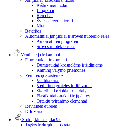
Jungikliai, kištukiniai lizdai
Kištukiniai lizdai
Jungikliai
Rėmeliai
Šviesos reguliatoriai
Kita
Baterijos
Automatiniai jungikliai ir srovės nuotekio rėlės
Automatiniai jungikliai
Srovės nuotekio rėlės
Ventiliacija ir kaminai
Dūmtraukiai ir kaminai
Dūmtraukiai krosnelėms ir židiniams
Kaminų valymo priemonės
Ventiliacijos sistemos
Ventiliatoriai
Vėdinimo grotelės ir difuzoriai
Skardiniai ortakiai ir jų dalys
Plastikiniai ortakiai ir jų dalys
Ortakių tvirtinimo elementai
Revizinės durelės
Difuzoriai
Sodui, kiemas, daržas
Trąšos ir durpių substratai