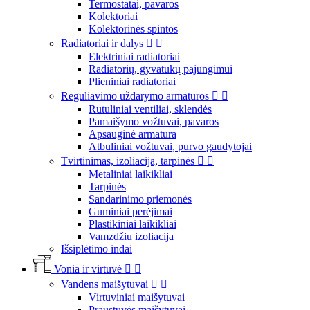
Termostatai, pavaros
Kolektoriai
Kolektorinės spintos
Radiatoriai ir dalys


Elektriniai radiatoriai
Radiatorių, gyvatukų pajungimui
Plieniniai radiatoriai
Reguliavimo uždarymo armatūros


Rutuliniai ventiliai, sklendės
Pamaišymo vožtuvai, pavaros
Apsauginė armatūra
Atbuliniai vožtuvai, purvo gaudytojai
Tvirtinimas, izoliacija, tarpinės


Metaliniai laikikliai
Tarpinės
Sandarinimo priemonės
Guminiai perėjimai
Plastikiniai laikikliai
Vamzdžiu izoliacija
Išsiplėtimo indai
Vonia ir virtuvė


Vandens maišytuvai


Virtuviniai maišytuvai
Praustuvės maišytuvai