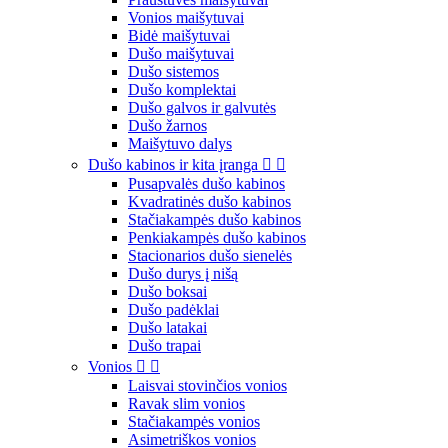
Vonios maišytuvai
Bidė maišytuvai
Dušo maišytuvai
Dušo sistemos
Dušo komplektai
Dušo galvos ir galvutės
Dušo žarnos
Maišytuvo dalys
Dušo kabinos ir kita įranga


Pusapvalės dušo kabinos
Kvadratinės dušo kabinos
Stačiakampės dušo kabinos
Penkiakampės dušo kabinos
Stacionarios dušo sienelės
Dušo durys į nišą
Dušo boksai
Dušo padėklai
Dušo latakai
Dušo trapai
Vonios


Laisvai stovinčios vonios
Ravak slim vonios
Stačiakampės vonios
Asimetriškos vonios