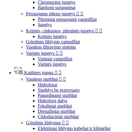
Chromuotos jungtys
Išardomi sujungimai
Presuojamo plieno jungtys


Plieniniai presuojami vamzdžiai
Jungtys
Ketinės, cinkuotos, plieninės jungtys


Ketinės jungtys
Grindinio šildymo vamzdžiai
Vandens filtravimo sistema
Varinės jungtys


Variniai vamzdžiai
Varinės jungtys
Katilinės įranga


Vandens siurbliai


Hidroforai
Siurblys be rezervuaro
Panardinami siurbliai
Hidroforų dalys
Fekaliniai siurbliai
Drenažiniai siurbliai
Cirkuliaciniai siurbliai
Grindinis šildymas


Elektriniai šildymo kabeliai ir kilimėliai