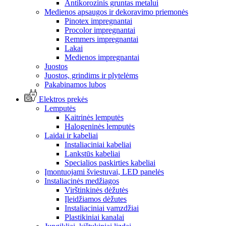
Antikorozinis gruntas metalui
Medienos apsaugos ir dekoravimo priemonės
Pinotex impregnantai
Procolor impregnantai
Remmers impregnantai
Lakai
Medienos impregnantai
Juostos
Juostos, grindims ir plytelėms
Pakabinamos lubos
Elektros prekės
Lemputės
Kaitrinės lemputės
Halogeninės lemputės
Laidai ir kabeliai
Instaliaciniai kabeliai
Lankstūs kabeliai
Specialios paskirties kabeliai
Įmontuojami šviestuvai, LED panelės
Instaliacinės medžiagos
Virštinkinės dėžutės
Įleidžiamos dėžutes
Instaliaciniai vamzdžiai
Plastikiniai kanalai