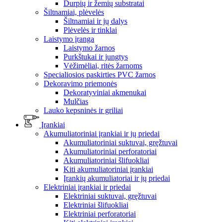
Durpių ir žemių substratai
Šiltnamiai, plėvelės
Šiltnamiai ir jų dalys
Plėvelės ir tinklai
Laistymo įranga
Laistymo žarnos
Purkštukai ir jungtys
Vėžimėliai, ritės žarnoms
Specialiosios paskirties PVC žarnos
Dekoravimo priemonės
Dekoratyviniai akmenukai
Mulčias
Lauko kepsninės ir griliai
Įrankiai
Akumuliatoriniai įrankiai ir jų priedai
Akumuliatoriniai suktuvai, gręžtuvai
Akumuliatoriniai perforatoriai
Akumuliatoriniai šlifuokliai
Kiti akumuliatoriniai įrankiai
Įrankių akumuliatoriai ir jų priedai
Elektriniai įrankiai ir priedai
Elektriniai suktuvai, gręžtuvai
Elektriniai šlifuokliai
Elektriniai perforatoriai