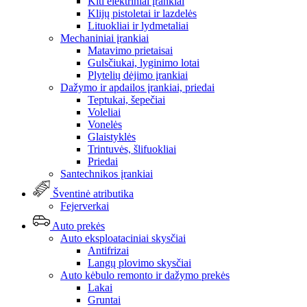
Kiti elektriniai įrankiai
Klijų pistoletai ir lazdelės
Lituokliai ir lydmetaliai
Mechaniniai įrankiai
Matavimo prietaisai
Gulsčiukai, lyginimo lotai
Plytelių dėjimo įrankiai
Dažymo ir apdailos įrankiai, priedai
Teptukai, šepečiai
Voleliai
Vonelės
Glaistyklės
Trintuvės, šlifuokliai
Priedai
Santechnikos įrankiai
Šventinė atributika
Fejerverkai
Auto prekės
Auto eksploataciniai skysčiai
Antifrizai
Langų plovimo skysčiai
Auto kėbulo remonto ir dažymo prekės
Lakai
Gruntai