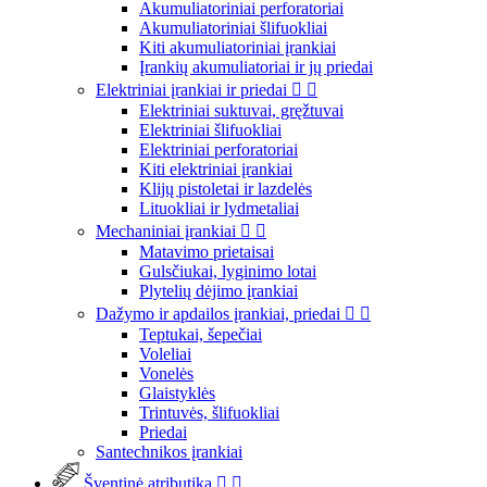
Akumuliatoriniai perforatoriai
Akumuliatoriniai šlifuokliai
Kiti akumuliatoriniai įrankiai
Įrankių akumuliatoriai ir jų priedai
Elektriniai įrankiai ir priedai


Elektriniai suktuvai, gręžtuvai
Elektriniai šlifuokliai
Elektriniai perforatoriai
Kiti elektriniai įrankiai
Klijų pistoletai ir lazdelės
Lituokliai ir lydmetaliai
Mechaniniai įrankiai


Matavimo prietaisai
Gulsčiukai, lyginimo lotai
Plytelių dėjimo įrankiai
Dažymo ir apdailos įrankiai, priedai


Teptukai, šepečiai
Voleliai
Vonelės
Glaistyklės
Trintuvės, šlifuokliai
Priedai
Santechnikos įrankiai
Šventinė atributika

