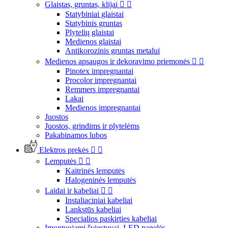
Glaistas, gruntas, klijai


Statybiniai glaistai
Statybinis gruntas
Plytelių glaistai
Medienos glaistai
Antikorozinis gruntas metalui
Medienos apsaugos ir dekoravimo priemonės


Pinotex impregnantai
Procolor impregnantai
Remmers impregnantai
Lakai
Medienos impregnantai
Juostos
Juostos, grindims ir plytelėms
Pakabinamos lubos
Elektros prekės


Lemputės


Kaitrinės lemputės
Halogeninės lemputės
Laidai ir kabeliai


Instaliaciniai kabeliai
Lankstūs kabeliai
Specialios paskirties kabeliai
Įmontuojami šviestuvai, LED panelės