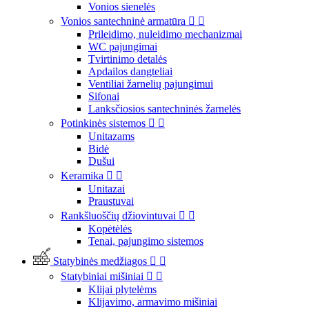
Vonios sienelės
Vonios santechninė armatūra


Prileidimo, nuleidimo mechanizmai
WC pajungimai
Tvirtinimo detalės
Apdailos dangteliai
Ventiliai žarnelių pajungimui
Sifonai
Lanksčiosios santechninės žarnelės
Potinkinės sistemos


Unitazams
Bidė
Dušui
Keramika


Unitazai
Praustuvai
Rankšluoščių džiovintuvai


Kopėtėlės
Tenai, pajungimo sistemos
Statybinės medžiagos


Statybiniai mišiniai


Klijai plytelėms
Klijavimo, armavimo mišiniai