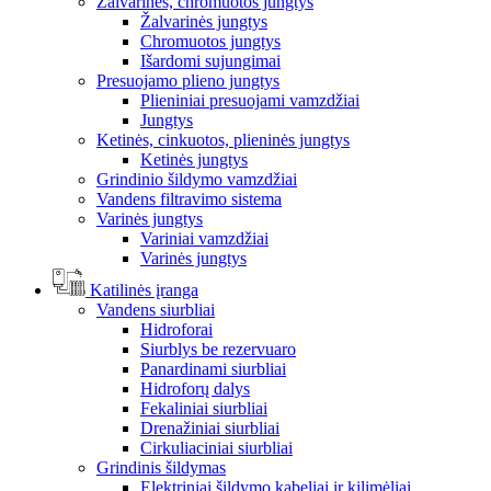
Žalvarinės, chromuotos jungtys
Žalvarinės jungtys
Chromuotos jungtys
Išardomi sujungimai
Presuojamo plieno jungtys
Plieniniai presuojami vamzdžiai
Jungtys
Ketinės, cinkuotos, plieninės jungtys
Ketinės jungtys
Grindinio šildymo vamzdžiai
Vandens filtravimo sistema
Varinės jungtys
Variniai vamzdžiai
Varinės jungtys
Katilinės įranga
Vandens siurbliai
Hidroforai
Siurblys be rezervuaro
Panardinami siurbliai
Hidroforų dalys
Fekaliniai siurbliai
Drenažiniai siurbliai
Cirkuliaciniai siurbliai
Grindinis šildymas
Elektriniai šildymo kabeliai ir kilimėliai