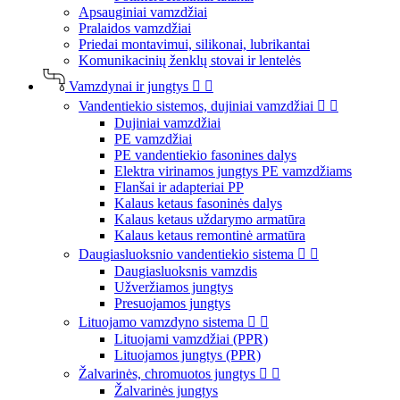
Apsauginiai vamzdžiai
Pralaidos vamzdžiai
Priedai montavimui, silikonai, lubrikantai
Komunikacinių ženklų stovai ir lentelės
Vamzdynai ir jungtys


Vandentiekio sistemos, dujiniai vamzdžiai


Dujiniai vamzdžiai
PE vamzdžiai
PE vandentiekio fasonines dalys
Elektra virinamos jungtys PE vamzdžiams
Flanšai ir adapteriai PP
Kalaus ketaus fasoninės dalys
Kalaus ketaus uždarymo armatūra
Kalaus ketaus remontinė armatūra
Daugiasluoksnio vandentiekio sistema


Daugiasluoksnis vamzdis
Užveržiamos jungtys
Presuojamos jungtys
Lituojamo vamzdyno sistema


Lituojami vamzdžiai (PPR)
Lituojamos jungtys (PPR)
Žalvarinės, chromuotos jungtys


Žalvarinės jungtys