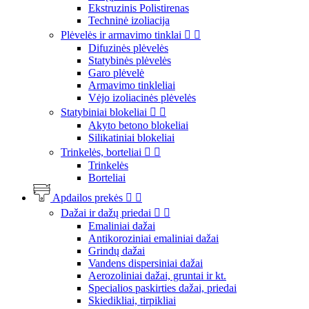
Ekstruzinis Polistirenas
Techninė izoliacija
Plėvelės ir armavimo tinklai


Difuzinės plėvelės
Statybinės plėvelės
Garo plėvelė
Armavimo tinkleliai
Vėjo izoliacinės plėvelės
Statybiniai blokeliai


Akyto betono blokeliai
Silikatiniai blokeliai
Trinkelės, borteliai


Trinkelės
Borteliai
Apdailos prekės


Dažai ir dažų priedai


Emaliniai dažai
Antikoroziniai emaliniai dažai
Grindų dažai
Vandens dispersiniai dažai
Aerozoliniai dažai, gruntai ir kt.
Specialios paskirties dažai, priedai
Skiedikliai, tirpikliai