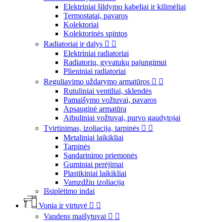
Elektriniai šildymo kabeliai ir kilimėliai
Termostatai, pavaros
Kolektoriai
Kolektorinės spintos
Radiatoriai ir dalys


Elektriniai radiatoriai
Radiatorių, gyvatukų pajungimui
Plieniniai radiatoriai
Reguliavimo uždarymo armatūros


Rutuliniai ventiliai, sklendės
Pamaišymo vožtuvai, pavaros
Apsauginė armatūra
Atbuliniai vožtuvai, purvo gaudytojai
Tvirtinimas, izoliacija, tarpinės


Metaliniai laikikliai
Tarpinės
Sandarinimo priemonės
Guminiai perėjimai
Plastikiniai laikikliai
Vamzdžiu izoliacija
Išsiplėtimo indai
Vonia ir virtuvė


Vandens maišytuvai

