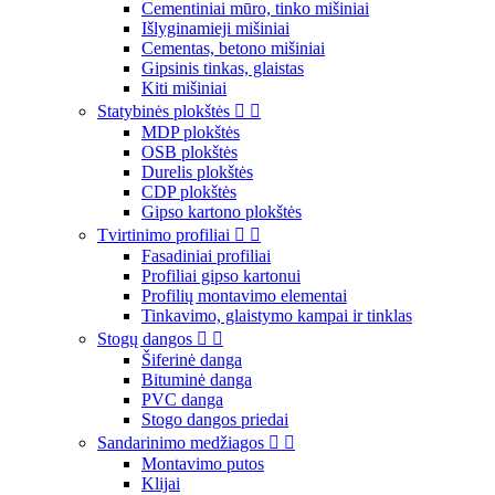
Cementiniai mūro, tinko mišiniai
Išlyginamieji mišiniai
Cementas, betono mišiniai
Gipsinis tinkas, glaistas
Kiti mišiniai
Statybinės plokštės


MDP plokštės
OSB plokštės
Durelis plokštės
CDP plokštės
Gipso kartono plokštės
Tvirtinimo profiliai


Fasadiniai profiliai
Profiliai gipso kartonui
Profilių montavimo elementai
Tinkavimo, glaistymo kampai ir tinklas
Stogų dangos


Šiferinė danga
Bituminė danga
PVC danga
Stogo dangos priedai
Sandarinimo medžiagos


Montavimo putos
Klijai