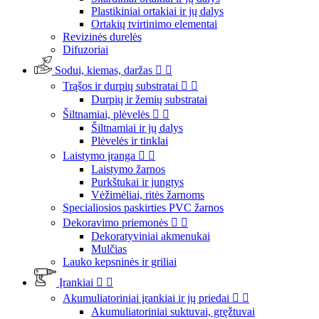
Plastikiniai ortakiai ir jų dalys
Ortakių tvirtinimo elementai
Revizinės durelės
Difuzoriai
Sodui, kiemas, daržas


Trąšos ir durpių substratai


Durpių ir žemių substratai
Šiltnamiai, plėvelės


Šiltnamiai ir jų dalys
Plėvelės ir tinklai
Laistymo įranga


Laistymo žarnos
Purkštukai ir jungtys
Vėžimėliai, ritės žarnoms
Specialiosios paskirties PVC žarnos
Dekoravimo priemonės


Dekoratyviniai akmenukai
Mulčias
Lauko kepsninės ir griliai
Įrankiai


Akumuliatoriniai įrankiai ir jų priedai


Akumuliatoriniai suktuvai, gręžtuvai