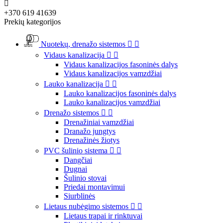

+370 619 41639
Prekių kategorijos
Nuotekų, drenažo sistemos


Vidaus kanalizacija


Vidaus kanalizacijos fasoninės dalys
Vidaus kanalizacijos vamzdžiai
Lauko kanalizacija


Lauko kanalizacijos fasoninės dalys
Lauko kanalizacijos vamzdžiai
Drenažo sistemos


Drenažiniai vamzdžiai
Dranažo jungtys
Drenažinės žiotys
PVC šulinio sistema


Dangčiai
Dugnai
Šulinio stovai
Priedai montavimui
Siurblinės
Lietaus nubėgimo sistemos


Lietaus trapai ir rinktuvai