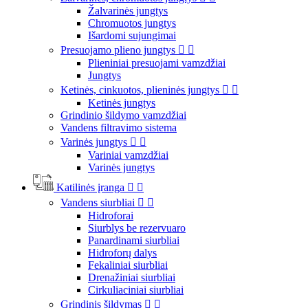
Žalvarinės jungtys
Chromuotos jungtys
Išardomi sujungimai
Presuojamo plieno jungtys


Plieniniai presuojami vamzdžiai
Jungtys
Ketinės, cinkuotos, plieninės jungtys


Ketinės jungtys
Grindinio šildymo vamzdžiai
Vandens filtravimo sistema
Varinės jungtys


Variniai vamzdžiai
Varinės jungtys
Katilinės įranga


Vandens siurbliai


Hidroforai
Siurblys be rezervuaro
Panardinami siurbliai
Hidroforų dalys
Fekaliniai siurbliai
Drenažiniai siurbliai
Cirkuliaciniai siurbliai
Grindinis šildymas

