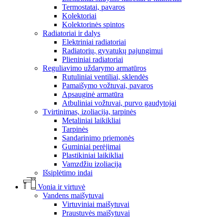
Termostatai, pavaros
Kolektoriai
Kolektorinės spintos
Radiatoriai ir dalys
Elektriniai radiatoriai
Radiatorių, gyvatukų pajungimui
Plieniniai radiatoriai
Reguliavimo uždarymo armatūros
Rutuliniai ventiliai, sklendės
Pamaišymo vožtuvai, pavaros
Apsauginė armatūra
Atbuliniai vožtuvai, purvo gaudytojai
Tvirtinimas, izoliacija, tarpinės
Metaliniai laikikliai
Tarpinės
Sandarinimo priemonės
Guminiai perėjimai
Plastikiniai laikikliai
Vamzdžiu izoliacija
Išsiplėtimo indai
Vonia ir virtuvė
Vandens maišytuvai
Virtuviniai maišytuvai
Praustuvės maišytuvai