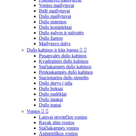
Vonios maišytuvai
Bidė maišytuvai
Dušo maišytuvai
Dušo sistemos
Dušo komplektai
Dušo galvos ir galvutės
Dušo žarnos
Maišytuvo dalys
Dušo kabinos ir kita įranga


Pusapvalės dušo kabinos
Kvadratinės dušo kabinos
Stačiakampės dušo kabinos
Penkiakampės dušo kabinos
Stacionarios dušo sienelės
Dušo durys į nišą
Dušo boksai
Dušo padėklai
Dušo latakai
Dušo trapai
Vonios


Laisvai stovinčios vonios
Ravak slim vonios
Stačiakampės vonios
Asimetriškos vonios