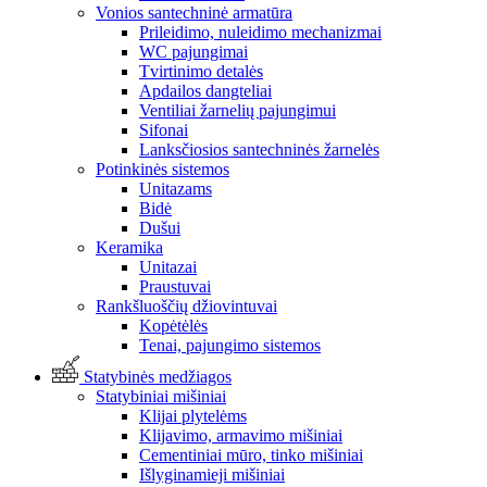
Vonios santechninė armatūra
Prileidimo, nuleidimo mechanizmai
WC pajungimai
Tvirtinimo detalės
Apdailos dangteliai
Ventiliai žarnelių pajungimui
Sifonai
Lanksčiosios santechninės žarnelės
Potinkinės sistemos
Unitazams
Bidė
Dušui
Keramika
Unitazai
Praustuvai
Rankšluoščių džiovintuvai
Kopėtėlės
Tenai, pajungimo sistemos
Statybinės medžiagos
Statybiniai mišiniai
Klijai plytelėms
Klijavimo, armavimo mišiniai
Cementiniai mūro, tinko mišiniai
Išlyginamieji mišiniai