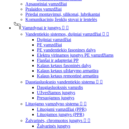
Apsauginiai vamzdžiai
Pralaidos vamzdžiai
Priedai montavimui, silikonai, lubrikantai
Komunikacinių ženklų stovai ir lentelės
Vamzdynai ir jungtys


Vandentiekio sistemos, dujiniai vamzdžiai


Dujiniai vamzdžiai
PE vamzdžiai
PE vandentiekio fasonines dalys
Elektra virinamos jungtys PE vamzdžiams
Flanšai ir adapteriai PP
Kalaus ketaus fasoninės dalys
Kalaus ketaus uždarymo armatūra
Kalaus ketaus remontinė armatūra
Daugiasluoksnio vandentiekio sistema


Daugiasluoksnis vamzdis
Užveržiamos jungtys
Presuojamos jungtys
Lituojamo vamzdyno sistema


Lituojami vamzdžiai (PPR)
Lituojamos jungtys (PPR)
Žalvarinės, chromuotos jungtys


Žalvarinės jungtys