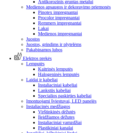
Antikorozinis gruntas metalui
Medienos apsaugos ir dekoravimo priemonės
Pinotex impregnantai
Procolor impregnantai
Remmers impregnantai
Lakai
Medienos impregnantai
Juostos
Juostos, grindims ir plytelėms
Pakabinamos lubos
Elektros prekės
Lemputės
Kaitrinės lemputės
Halogeninės lemputės
Laidai ir kabeliai
Instaliaciniai kabeliai
Lankstūs kabeliai
Specialios paskirties kabeliai
Įmontuojami šviestuvai, LED panelės
Instaliacinės medžiagos
Virštinkinės dėžutės
Įleidžiamos dėžutes
Instaliaciniai vamzdžiai
Plastikiniai kanalai