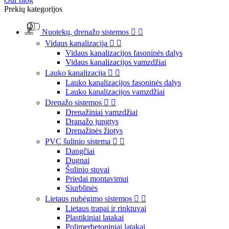
Prekių kategorijos
Nuotekų, drenažo sistemos


Vidaus kanalizacija


Vidaus kanalizacijos fasoninės dalys
Vidaus kanalizacijos vamzdžiai
Lauko kanalizacija


Lauko kanalizacijos fasoninės dalys
Lauko kanalizacijos vamzdžiai
Drenažo sistemos


Drenažiniai vamzdžiai
Dranažo jungtys
Drenažinės žiotys
PVC šulinio sistema


Dangčiai
Dugnai
Šulinio stovai
Priedai montavimui
Siurblinės
Lietaus nubėgimo sistemos


Lietaus trapai ir rinktuvai
Plastikiniai latakai
Polimerbetoniniai latakai