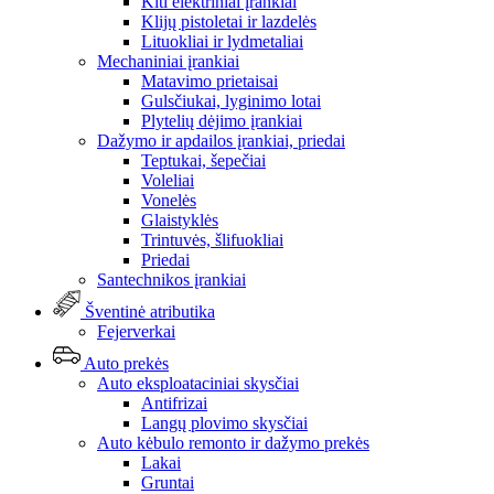
Kiti elektriniai įrankiai
Klijų pistoletai ir lazdelės
Lituokliai ir lydmetaliai
Mechaniniai įrankiai
Matavimo prietaisai
Gulsčiukai, lyginimo lotai
Plytelių dėjimo įrankiai
Dažymo ir apdailos įrankiai, priedai
Teptukai, šepečiai
Voleliai
Vonelės
Glaistyklės
Trintuvės, šlifuokliai
Priedai
Santechnikos įrankiai
Šventinė atributika
Fejerverkai
Auto prekės
Auto eksploataciniai skysčiai
Antifrizai
Langų plovimo skysčiai
Auto kėbulo remonto ir dažymo prekės
Lakai
Gruntai