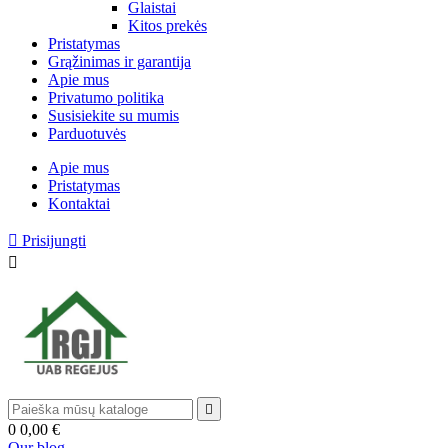
Glaistai
Kitos prekės
Pristatymas
Grąžinimas ir garantija
Apie mus
Privatumo politika
Susisiekite su mumis
Parduotuvės
Apie mus
Pristatymas
Kontaktai

Prisijungti


0
0,00 €
Our blog