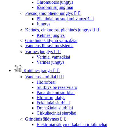
Chromuotos jungtys
Išardomi sujungimai
Presuojamo plieno jungtys


Plieniniai presuojami vamzdžiai
Jungtys
Ketinės, cinkuotos, plieninės jungtys


Ketinės jungtys
Grindinio šildymo vamzdžiai
Vandens filtravimo sistema
Varinės jungtys


Variniai vamzdžiai
Varinės jungtys
Katilinės įranga


Vandens siurbliai


Hidroforai
Siurblys be rezervuaro
Panardinami siurbliai
Hidroforų dalys
Fekaliniai siurbliai
Drenažiniai siurbliai
Cirkuliaciniai siurbliai
Grindinis šildymas


Elektriniai šildymo kabeliai ir kilimėliai