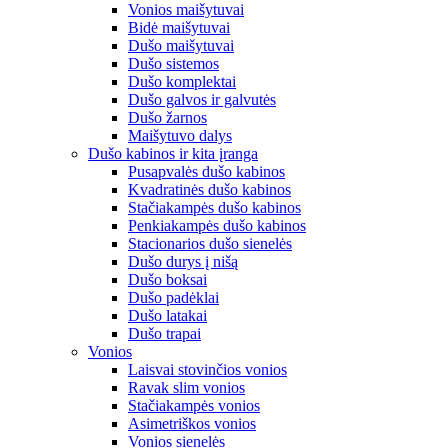
Vonios maišytuvai
Bidė maišytuvai
Dušo maišytuvai
Dušo sistemos
Dušo komplektai
Dušo galvos ir galvutės
Dušo žarnos
Maišytuvo dalys
Dušo kabinos ir kita įranga
Pusapvalės dušo kabinos
Kvadratinės dušo kabinos
Stačiakampės dušo kabinos
Penkiakampės dušo kabinos
Stacionarios dušo sienelės
Dušo durys į nišą
Dušo boksai
Dušo padėklai
Dušo latakai
Dušo trapai
Vonios
Laisvai stovinčios vonios
Ravak slim vonios
Stačiakampės vonios
Asimetriškos vonios
Vonios sienelės