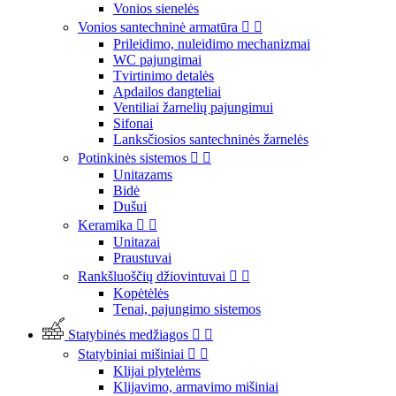
Vonios sienelės
Vonios santechninė armatūra


Prileidimo, nuleidimo mechanizmai
WC pajungimai
Tvirtinimo detalės
Apdailos dangteliai
Ventiliai žarnelių pajungimui
Sifonai
Lanksčiosios santechninės žarnelės
Potinkinės sistemos


Unitazams
Bidė
Dušui
Keramika


Unitazai
Praustuvai
Rankšluoščių džiovintuvai


Kopėtėlės
Tenai, pajungimo sistemos
Statybinės medžiagos


Statybiniai mišiniai


Klijai plytelėms
Klijavimo, armavimo mišiniai