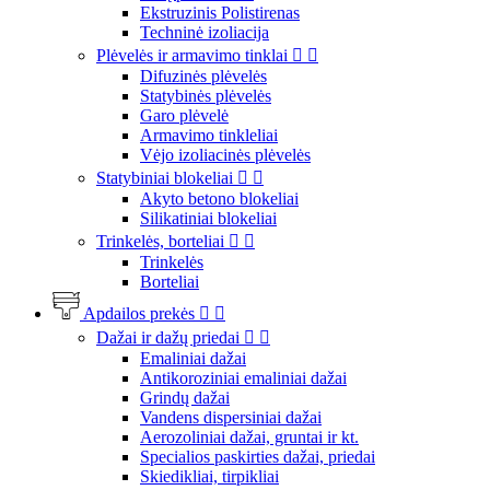
Ekstruzinis Polistirenas
Techninė izoliacija
Plėvelės ir armavimo tinklai


Difuzinės plėvelės
Statybinės plėvelės
Garo plėvelė
Armavimo tinkleliai
Vėjo izoliacinės plėvelės
Statybiniai blokeliai


Akyto betono blokeliai
Silikatiniai blokeliai
Trinkelės, borteliai


Trinkelės
Borteliai
Apdailos prekės


Dažai ir dažų priedai


Emaliniai dažai
Antikoroziniai emaliniai dažai
Grindų dažai
Vandens dispersiniai dažai
Aerozoliniai dažai, gruntai ir kt.
Specialios paskirties dažai, priedai
Skiedikliai, tirpikliai