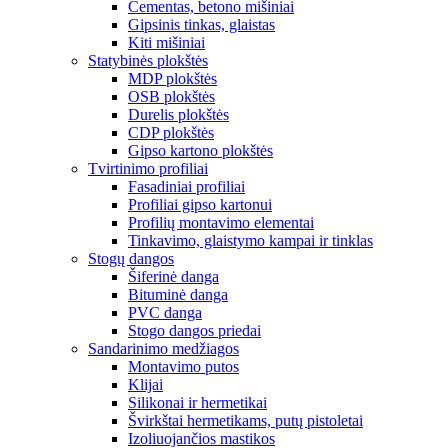
Cementas, betono mišiniai
Gipsinis tinkas, glaistas
Kiti mišiniai
Statybinės plokštės
MDP plokštės
OSB plokštės
Durelis plokštės
CDP plokštės
Gipso kartono plokštės
Tvirtinimo profiliai
Fasadiniai profiliai
Profiliai gipso kartonui
Profilių montavimo elementai
Tinkavimo, glaistymo kampai ir tinklas
Stogų dangos
Šiferinė danga
Bituminė danga
PVC danga
Stogo dangos priedai
Sandarinimo medžiagos
Montavimo putos
Klijai
Silikonai ir hermetikai
Švirkštai hermetikams, putų pistoletai
Izoliuojančios mastikos