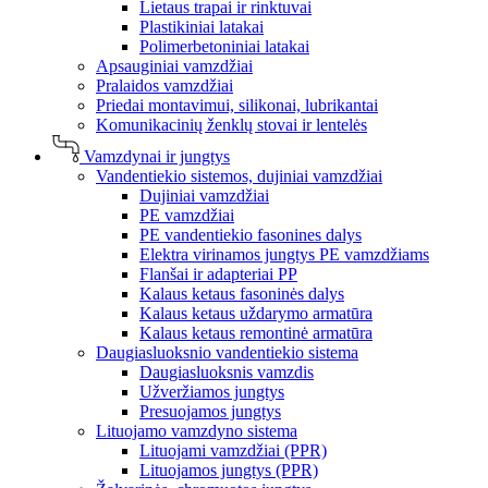
Lietaus trapai ir rinktuvai
Plastikiniai latakai
Polimerbetoniniai latakai
Apsauginiai vamzdžiai
Pralaidos vamzdžiai
Priedai montavimui, silikonai, lubrikantai
Komunikacinių ženklų stovai ir lentelės
Vamzdynai ir jungtys
Vandentiekio sistemos, dujiniai vamzdžiai
Dujiniai vamzdžiai
PE vamzdžiai
PE vandentiekio fasonines dalys
Elektra virinamos jungtys PE vamzdžiams
Flanšai ir adapteriai PP
Kalaus ketaus fasoninės dalys
Kalaus ketaus uždarymo armatūra
Kalaus ketaus remontinė armatūra
Daugiasluoksnio vandentiekio sistema
Daugiasluoksnis vamzdis
Užveržiamos jungtys
Presuojamos jungtys
Lituojamo vamzdyno sistema
Lituojami vamzdžiai (PPR)
Lituojamos jungtys (PPR)