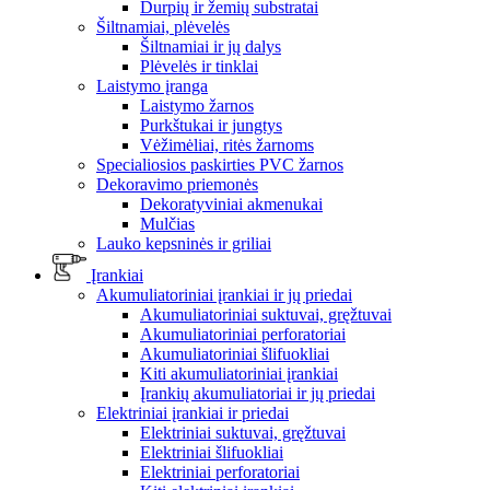
Durpių ir žemių substratai
Šiltnamiai, plėvelės
Šiltnamiai ir jų dalys
Plėvelės ir tinklai
Laistymo įranga
Laistymo žarnos
Purkštukai ir jungtys
Vėžimėliai, ritės žarnoms
Specialiosios paskirties PVC žarnos
Dekoravimo priemonės
Dekoratyviniai akmenukai
Mulčias
Lauko kepsninės ir griliai
Įrankiai
Akumuliatoriniai įrankiai ir jų priedai
Akumuliatoriniai suktuvai, gręžtuvai
Akumuliatoriniai perforatoriai
Akumuliatoriniai šlifuokliai
Kiti akumuliatoriniai įrankiai
Įrankių akumuliatoriai ir jų priedai
Elektriniai įrankiai ir priedai
Elektriniai suktuvai, gręžtuvai
Elektriniai šlifuokliai
Elektriniai perforatoriai