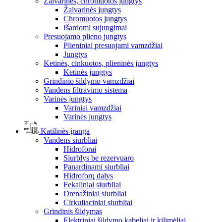
Žalvarinės, chromuotos jungtys
Žalvarinės jungtys
Chromuotos jungtys
Išardomi sujungimai
Presuojamo plieno jungtys
Plieniniai presuojami vamzdžiai
Jungtys
Ketinės, cinkuotos, plieninės jungtys
Ketinės jungtys
Grindinio šildymo vamzdžiai
Vandens filtravimo sistema
Varinės jungtys
Variniai vamzdžiai
Varinės jungtys
Katilinės įranga
Vandens siurbliai
Hidroforai
Siurblys be rezervuaro
Panardinami siurbliai
Hidroforų dalys
Fekaliniai siurbliai
Drenažiniai siurbliai
Cirkuliaciniai siurbliai
Grindinis šildymas
Elektriniai šildymo kabeliai ir kilimėliai