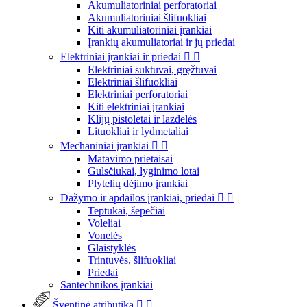
Akumuliatoriniai perforatoriai
Akumuliatoriniai šlifuokliai
Kiti akumuliatoriniai įrankiai
Įrankių akumuliatoriai ir jų priedai
Elektriniai įrankiai ir priedai


Elektriniai suktuvai, gręžtuvai
Elektriniai šlifuokliai
Elektriniai perforatoriai
Kiti elektriniai įrankiai
Klijų pistoletai ir lazdelės
Lituokliai ir lydmetaliai
Mechaniniai įrankiai


Matavimo prietaisai
Gulsčiukai, lyginimo lotai
Plytelių dėjimo įrankiai
Dažymo ir apdailos įrankiai, priedai


Teptukai, šepečiai
Voleliai
Vonelės
Glaistyklės
Trintuvės, šlifuokliai
Priedai
Santechnikos įrankiai
Šventinė atributika

