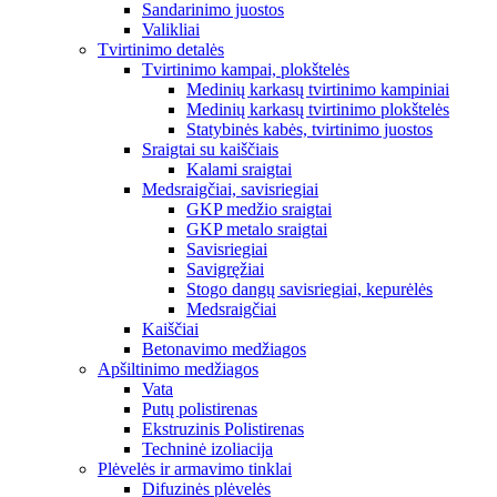
Sandarinimo juostos
Valikliai
Tvirtinimo detalės
Tvirtinimo kampai, plokštelės
Medinių karkasų tvirtinimo kampiniai
Medinių karkasų tvirtinimo plokštelės
Statybinės kabės, tvirtinimo juostos
Sraigtai su kaiščiais
Kalami sraigtai
Medsraigčiai, savisriegiai
GKP medžio sraigtai
GKP metalo sraigtai
Savisriegiai
Savigręžiai
Stogo dangų savisriegiai, kepurėlės
Medsraigčiai
Kaiščiai
Betonavimo medžiagos
Apšiltinimo medžiagos
Vata
Putų polistirenas
Ekstruzinis Polistirenas
Techninė izoliacija
Plėvelės ir armavimo tinklai
Difuzinės plėvelės