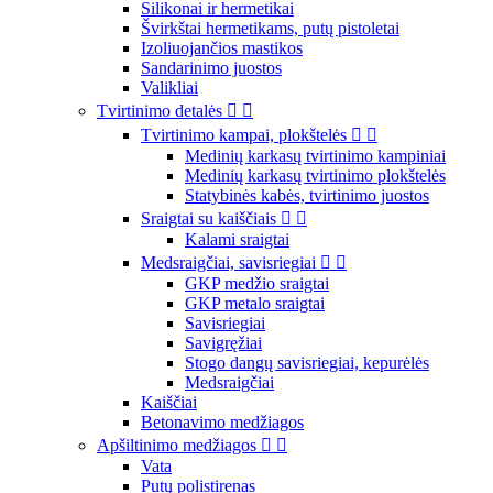
Silikonai ir hermetikai
Švirkštai hermetikams, putų pistoletai
Izoliuojančios mastikos
Sandarinimo juostos
Valikliai
Tvirtinimo detalės


Tvirtinimo kampai, plokštelės


Medinių karkasų tvirtinimo kampiniai
Medinių karkasų tvirtinimo plokštelės
Statybinės kabės, tvirtinimo juostos
Sraigtai su kaiščiais


Kalami sraigtai
Medsraigčiai, savisriegiai


GKP medžio sraigtai
GKP metalo sraigtai
Savisriegiai
Savigręžiai
Stogo dangų savisriegiai, kepurėlės
Medsraigčiai
Kaiščiai
Betonavimo medžiagos
Apšiltinimo medžiagos


Vata
Putų polistirenas