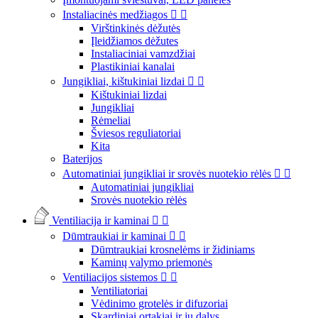
Instaliacinės medžiagos


Virštinkinės dėžutės
Įleidžiamos dėžutes
Instaliaciniai vamzdžiai
Plastikiniai kanalai
Jungikliai, kištukiniai lizdai


Kištukiniai lizdai
Jungikliai
Rėmeliai
Šviesos reguliatoriai
Kita
Baterijos
Automatiniai jungikliai ir srovės nuotekio rėlės


Automatiniai jungikliai
Srovės nuotekio rėlės
Ventiliacija ir kaminai


Dūmtraukiai ir kaminai


Dūmtraukiai krosnelėms ir židiniams
Kaminų valymo priemonės
Ventiliacijos sistemos


Ventiliatoriai
Vėdinimo grotelės ir difuzoriai
Skardiniai ortakiai ir jų dalys