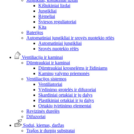
Jungikliai, kištukiniai lizdai
Kištukiniai lizdai
Jungikliai
Rėmeliai
Šviesos reguliatoriai
Kita
Baterijos
Automatiniai jungikliai ir srovės nuotekio rėlės
Automatiniai jungikliai
Srovės nuotekio rėlės
Ventiliacija ir kaminai
Dūmtraukiai ir kaminai
Dūmtraukiai krosnelėms ir židiniams
Kaminų valymo priemonės
Ventiliacijos sistemos
Ventiliatoriai
Vėdinimo grotelės ir difuzoriai
Skardiniai ortakiai ir jų dalys
Plastikiniai ortakiai ir jų dalys
Ortakių tvirtinimo elementai
Revizinės durelės
Difuzoriai
Sodui, kiemas, daržas
Trąšos ir durpių substratai