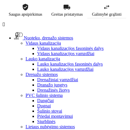
Saugus apsipirkimas
Greitas pristatymas
Galimybė grąžinti

Nuotekų, drenažo sistemos
Vidaus kanalizacija
Vidaus kanalizacijos fasoninės dalys
Vidaus kanalizacijos vamzdžiai
Lauko kanalizacija
Lauko kanalizacijos fasoninės dalys
Lauko kanalizacijos vamzdžiai
Drenažo sistemos
Drenažiniai vamzdžiai
Dranažo jungtys
Drenažinės žiotys
PVC šulinio sistema
Dangčiai
Dugnai
Šulinio stovai
Priedai montavimui
Siurblinės
Lietaus nubėgimo sistemos