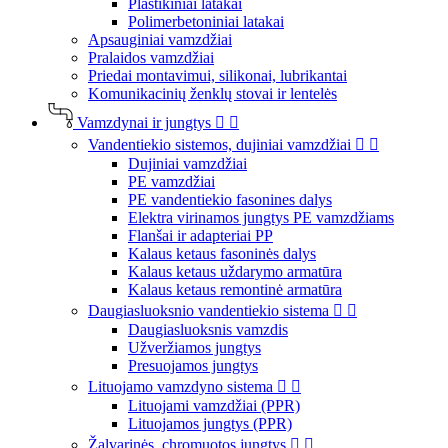
Plastikiniai latakai
Polimerbetoniniai latakai
Apsauginiai vamzdžiai
Pralaidos vamzdžiai
Priedai montavimui, silikonai, lubrikantai
Komunikacinių ženklų stovai ir lentelės
Vamzdynai ir jungtys


Vandentiekio sistemos, dujiniai vamzdžiai


Dujiniai vamzdžiai
PE vamzdžiai
PE vandentiekio fasonines dalys
Elektra virinamos jungtys PE vamzdžiams
Flanšai ir adapteriai PP
Kalaus ketaus fasoninės dalys
Kalaus ketaus uždarymo armatūra
Kalaus ketaus remontinė armatūra
Daugiasluoksnio vandentiekio sistema


Daugiasluoksnis vamzdis
Užveržiamos jungtys
Presuojamos jungtys
Lituojamo vamzdyno sistema


Lituojami vamzdžiai (PPR)
Lituojamos jungtys (PPR)
Žalvarinės, chromuotos jungtys

