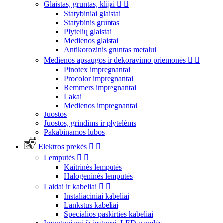
Glaistas, gruntas, klijai


Statybiniai glaistai
Statybinis gruntas
Plytelių glaistai
Medienos glaistai
Antikorozinis gruntas metalui
Medienos apsaugos ir dekoravimo priemonės


Pinotex impregnantai
Procolor impregnantai
Remmers impregnantai
Lakai
Medienos impregnantai
Juostos
Juostos, grindims ir plytelėms
Pakabinamos lubos
Elektros prekės


Lemputės


Kaitrinės lemputės
Halogeninės lemputės
Laidai ir kabeliai


Instaliaciniai kabeliai
Lankstūs kabeliai
Specialios paskirties kabeliai
Įmontuojami šviestuvai, LED panelės