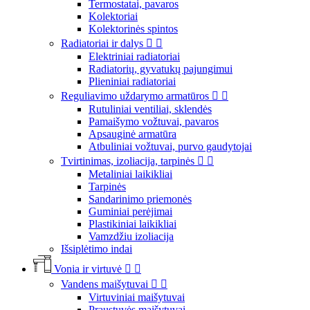
Termostatai, pavaros
Kolektoriai
Kolektorinės spintos
Radiatoriai ir dalys


Elektriniai radiatoriai
Radiatorių, gyvatukų pajungimui
Plieniniai radiatoriai
Reguliavimo uždarymo armatūros


Rutuliniai ventiliai, sklendės
Pamaišymo vožtuvai, pavaros
Apsauginė armatūra
Atbuliniai vožtuvai, purvo gaudytojai
Tvirtinimas, izoliacija, tarpinės


Metaliniai laikikliai
Tarpinės
Sandarinimo priemonės
Guminiai perėjimai
Plastikiniai laikikliai
Vamzdžiu izoliacija
Išsiplėtimo indai
Vonia ir virtuvė


Vandens maišytuvai


Virtuviniai maišytuvai
Praustuvės maišytuvai