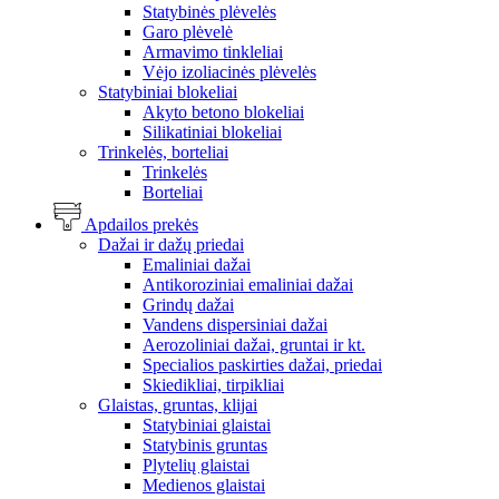
Statybinės plėvelės
Garo plėvelė
Armavimo tinkleliai
Vėjo izoliacinės plėvelės
Statybiniai blokeliai
Akyto betono blokeliai
Silikatiniai blokeliai
Trinkelės, borteliai
Trinkelės
Borteliai
Apdailos prekės
Dažai ir dažų priedai
Emaliniai dažai
Antikoroziniai emaliniai dažai
Grindų dažai
Vandens dispersiniai dažai
Aerozoliniai dažai, gruntai ir kt.
Specialios paskirties dažai, priedai
Skiedikliai, tirpikliai
Glaistas, gruntas, klijai
Statybiniai glaistai
Statybinis gruntas
Plytelių glaistai
Medienos glaistai