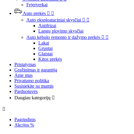
Fejerverkai
Auto prekės


Auto eksploataciniai skysčiai


Antifrizai
Langų plovimo skysčiai
Auto kėbulo remonto ir dažymo prekės


Lakai
Gruntai
Glaistai
Kitos prekės
Pristatymas
Grąžinimas ir garantija
Apie mus
Privatumo politika
Susisiekite su mumis
Parduotuvės
Daugiau kategorijų


Pagrindinis
Akcijos %