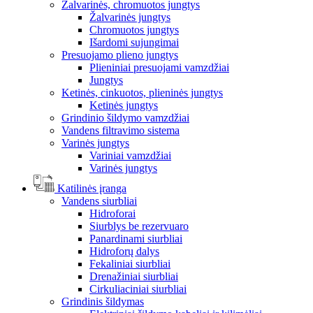
Žalvarinės, chromuotos jungtys
Žalvarinės jungtys
Chromuotos jungtys
Išardomi sujungimai
Presuojamo plieno jungtys
Plieniniai presuojami vamzdžiai
Jungtys
Ketinės, cinkuotos, plieninės jungtys
Ketinės jungtys
Grindinio šildymo vamzdžiai
Vandens filtravimo sistema
Varinės jungtys
Variniai vamzdžiai
Varinės jungtys
Katilinės įranga
Vandens siurbliai
Hidroforai
Siurblys be rezervuaro
Panardinami siurbliai
Hidroforų dalys
Fekaliniai siurbliai
Drenažiniai siurbliai
Cirkuliaciniai siurbliai
Grindinis šildymas