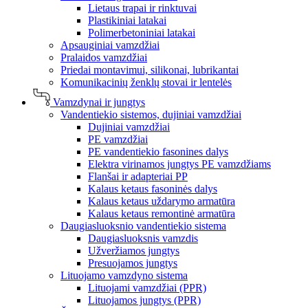
Lietaus trapai ir rinktuvai
Plastikiniai latakai
Polimerbetoniniai latakai
Apsauginiai vamzdžiai
Pralaidos vamzdžiai
Priedai montavimui, silikonai, lubrikantai
Komunikacinių ženklų stovai ir lentelės
Vamzdynai ir jungtys
Vandentiekio sistemos, dujiniai vamzdžiai
Dujiniai vamzdžiai
PE vamzdžiai
PE vandentiekio fasonines dalys
Elektra virinamos jungtys PE vamzdžiams
Flanšai ir adapteriai PP
Kalaus ketaus fasoninės dalys
Kalaus ketaus uždarymo armatūra
Kalaus ketaus remontinė armatūra
Daugiasluoksnio vandentiekio sistema
Daugiasluoksnis vamzdis
Užveržiamos jungtys
Presuojamos jungtys
Lituojamo vamzdyno sistema
Lituojami vamzdžiai (PPR)
Lituojamos jungtys (PPR)