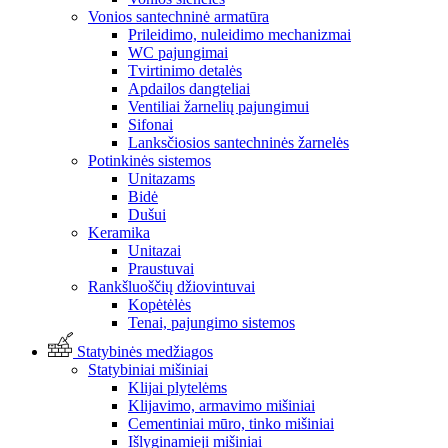
Vonios santechninė armatūra
Prileidimo, nuleidimo mechanizmai
WC pajungimai
Tvirtinimo detalės
Apdailos dangteliai
Ventiliai žarnelių pajungimui
Sifonai
Lanksčiosios santechninės žarnelės
Potinkinės sistemos
Unitazams
Bidė
Dušui
Keramika
Unitazai
Praustuvai
Rankšluoščių džiovintuvai
Kopėtėlės
Tenai, pajungimo sistemos
Statybinės medžiagos
Statybiniai mišiniai
Klijai plytelėms
Klijavimo, armavimo mišiniai
Cementiniai mūro, tinko mišiniai
Išlyginamieji mišiniai