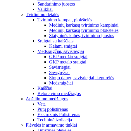
Sandarinimo juostos
Valikliai
Tvirtinimo detalės
Tvirtinimo kampai, plokštelės
Medinių karkasų tvirtinimo kampiniai
Medinių karkasų tvirtinimo plokštelės
Statybinės kabės, tvirtinimo juostos
Sraigtai su kaiščiais
Kalami sraigtai
Medsraigčiai, savisriegiai
GKP medžio sraigtai
GKP metalo sraigtai
Savisriegiai
Savigręžiai
Stogo dangų savisriegiai, kepurėlės
Medsraigčiai
Kaiščiai
Betonavimo medžiagos
Apšiltinimo medžiagos
Vata
Putų polistirenas
Ekstruzinis Polistirenas
Techninė izoliacija
Plėvelės ir armavimo tinklai
Difuzinės plėvelės