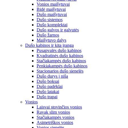
Vonios maišytuvai
Bidė maišytuvai
Dušo maišytuvai
Dušo sistemos
Dušo komplektai
Dušo galvos ir galvutės
Dušo žarnos
Maišytuvo dalys
Dušo kabinos ir kita įranga
Pusapvalės dušo kabinos
Kvadratinės dušo kabinos
Stačiakampės dušo kabinos
Penkiakampės dušo kabinos
Stacionarios dušo sienelės
Dušo durys į nišą
Dušo boksai
Dušo padėklai
Dušo latakai
Dušo trapai
Vonios
Laisvai stovinčios vonios
Ravak slim vonios
Stačiakampės vonios
Asimetriškos vonios
Vonios sienelės