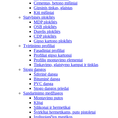
Cementas, betono mišiniai
Gipsinis tinkas, glaistas
Kiti mišiniai
Statybinės plokštės
MDP plokštės
OSB plokštės
Durelis plokštės
CDP plokštės
Gipso kartono plokštės
Tvirtinimo profiliai
Fasadiniai profiliai
Profiliai gipso kartonui
Profilių montavimo elementai
Tinkavimo, glaistymo kampai ir tinklas
Stogų dangos
Šiferinė danga
Bituminė danga
PVC danga
Stogo dangos priedai
Sandarinimo medžiagos
Montavimo putos
Klijai
Silikonai ir hermetikai
Švirkštai hermetikams, putų pistoletai
Izoliuojančios mastikos