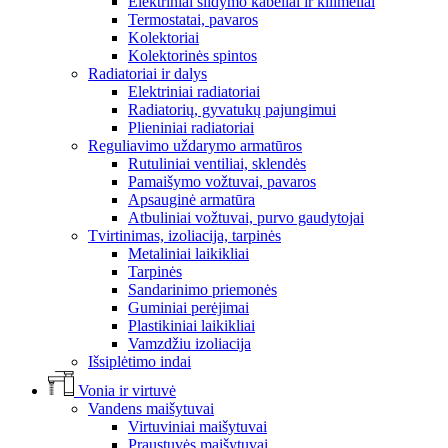
Elektriniai šildymo kabeliai ir kilimėliai
Termostatai, pavaros
Kolektoriai
Kolektorinės spintos
Radiatoriai ir dalys
Elektriniai radiatoriai
Radiatorių, gyvatukų pajungimui
Plieniniai radiatoriai
Reguliavimo uždarymo armatūros
Rutuliniai ventiliai, sklendės
Pamaišymo vožtuvai, pavaros
Apsauginė armatūra
Atbuliniai vožtuvai, purvo gaudytojai
Tvirtinimas, izoliacija, tarpinės
Metaliniai laikikliai
Tarpinės
Sandarinimo priemonės
Guminiai perėjimai
Plastikiniai laikikliai
Vamzdžiu izoliacija
Išsiplėtimo indai
Vonia ir virtuvė
Vandens maišytuvai
Virtuviniai maišytuvai
Praustuvės maišytuvai