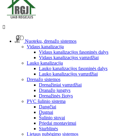

Nuotekų, drenažo sistemos
Vidaus kanalizacija
Vidaus kanalizacijos fasoninės dalys
Vidaus kanalizacijos vamzdžiai
Lauko kanalizacija
Lauko kanalizacijos fasoninės dalys
Lauko kanalizacijos vamzdžiai
Drenažo sistemos
Drenažiniai vamzdžiai
Dranažo jungtys
Drenažinės žiotys
PVC šulinio sistema
Dangčiai
Dugnai
Šulinio stovai
Priedai montavimui
Siurblinės
Lietaus nubėgimo sistemos