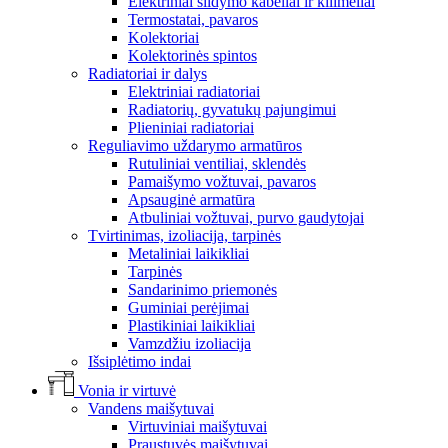
Elektriniai šildymo kabeliai ir kilimėliai
Termostatai, pavaros
Kolektoriai
Kolektorinės spintos
Radiatoriai ir dalys
Elektriniai radiatoriai
Radiatorių, gyvatukų pajungimui
Plieniniai radiatoriai
Reguliavimo uždarymo armatūros
Rutuliniai ventiliai, sklendės
Pamaišymo vožtuvai, pavaros
Apsauginė armatūra
Atbuliniai vožtuvai, purvo gaudytojai
Tvirtinimas, izoliacija, tarpinės
Metaliniai laikikliai
Tarpinės
Sandarinimo priemonės
Guminiai perėjimai
Plastikiniai laikikliai
Vamzdžiu izoliacija
Išsiplėtimo indai
Vonia ir virtuvė
Vandens maišytuvai
Virtuviniai maišytuvai
Praustuvės maišytuvai