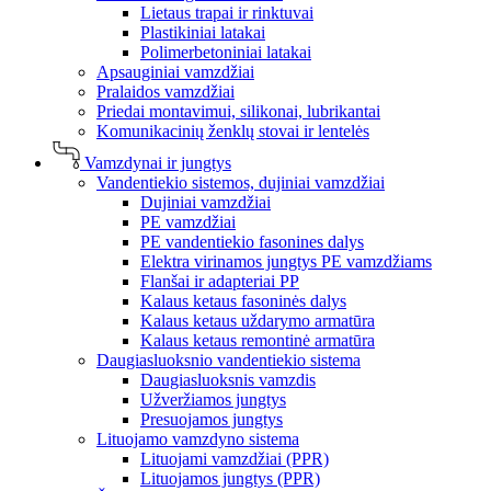
Lietaus trapai ir rinktuvai
Plastikiniai latakai
Polimerbetoniniai latakai
Apsauginiai vamzdžiai
Pralaidos vamzdžiai
Priedai montavimui, silikonai, lubrikantai
Komunikacinių ženklų stovai ir lentelės
Vamzdynai ir jungtys
Vandentiekio sistemos, dujiniai vamzdžiai
Dujiniai vamzdžiai
PE vamzdžiai
PE vandentiekio fasonines dalys
Elektra virinamos jungtys PE vamzdžiams
Flanšai ir adapteriai PP
Kalaus ketaus fasoninės dalys
Kalaus ketaus uždarymo armatūra
Kalaus ketaus remontinė armatūra
Daugiasluoksnio vandentiekio sistema
Daugiasluoksnis vamzdis
Užveržiamos jungtys
Presuojamos jungtys
Lituojamo vamzdyno sistema
Lituojami vamzdžiai (PPR)
Lituojamos jungtys (PPR)