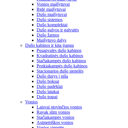
Vonios maišytuvai
Bidė maišytuvai
Dušo maišytuvai
Dušo sistemos
Dušo komplektai
Dušo galvos ir galvutės
Dušo žarnos
Maišytuvo dalys
Dušo kabinos ir kita įranga
Pusapvalės dušo kabinos
Kvadratinės dušo kabinos
Stačiakampės dušo kabinos
Penkiakampės dušo kabinos
Stacionarios dušo sienelės
Dušo durys į nišą
Dušo boksai
Dušo padėklai
Dušo latakai
Dušo trapai
Vonios
Laisvai stovinčios vonios
Ravak slim vonios
Stačiakampės vonios
Asimetriškos vonios
Vonios sienelės