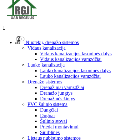

Nuotekų, drenažo sistemos
Vidaus kanalizacija
Vidaus kanalizacijos fasoninės dalys
Vidaus kanalizacijos vamzdžiai
Lauko kanalizacija
Lauko kanalizacijos fasoninės dalys
Lauko kanalizacijos vamzdžiai
Drenažo sistemos
Drenažiniai vamzdžiai
Dranažo jungtys
Drenažinės žiotys
PVC šulinio sistema
Dangčiai
Dugnai
Šulinio stovai
Priedai montavimui
Siurblinės
Lietaus nubėgimo sistemos