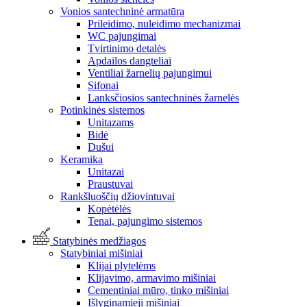
Vonios santechninė armatūra
Prileidimo, nuleidimo mechanizmai
WC pajungimai
Tvirtinimo detalės
Apdailos dangteliai
Ventiliai žarnelių pajungimui
Sifonai
Lanksčiosios santechninės žarnelės
Potinkinės sistemos
Unitazams
Bidė
Dušui
Keramika
Unitazai
Praustuvai
Rankšluoščių džiovintuvai
Kopėtėlės
Tenai, pajungimo sistemos
Statybinės medžiagos
Statybiniai mišiniai
Klijai plytelėms
Klijavimo, armavimo mišiniai
Cementiniai mūro, tinko mišiniai
Išlyginamieji mišiniai