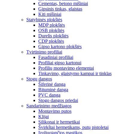
Cementas, betono mišiniai
Gipsinis tinkas, glaistas
Kiti mišiniai
Statybinės plokštės
MDP plokštės
OSB plokštės
Durelis plokštės
CDP plokštės
Gipso kartono plokštės
Tvirtinimo profiliai
Fasadiniai profiliai
Profiliai gipso kartonui
Profilių montavimo elementai
Tinkavimo, glaistymo kampai ir tinklas
Stogų dangos
Šiferinė danga
Bituminė danga
PVC danga
Stogo dangos priedai
Sandarinimo medžiagos
Montavimo putos
Klijai
Silikonai ir hermetikai
Švirkštai hermetikams, putų pistoletai
Izoliuojančios mastikos