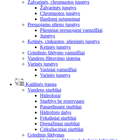
Žalvarinės, chromuotos jungtys
Žalvarinės jungtys
Chromuotos jungtys
Išardomi sujungimai
Presuojamo plieno jungtys
Plieniniai presuojami vamzdžiai
Jungtys
Ketinės, cinkuotos, plieninės jungtys
Ketinės jungtys
Grindinio šildymo vamzdžiai
Vandens filtravimo sistema
Varinės jungtys
Variniai vamzdžiai
Varinės jungtys
Katilinės įranga
Vandens siurbliai
Hidroforai
Siurblys be rezervuaro
Panardinami siurbliai
Hidroforų dalys
Fekaliniai siurbliai
Drenažiniai siurbliai
Cirkuliaciniai siurbliai
Grindinis šildymas