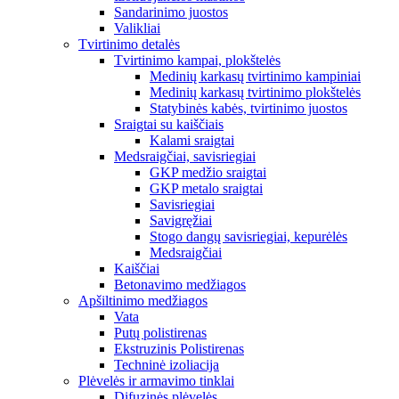
Sandarinimo juostos
Valikliai
Tvirtinimo detalės
Tvirtinimo kampai, plokštelės
Medinių karkasų tvirtinimo kampiniai
Medinių karkasų tvirtinimo plokštelės
Statybinės kabės, tvirtinimo juostos
Sraigtai su kaiščiais
Kalami sraigtai
Medsraigčiai, savisriegiai
GKP medžio sraigtai
GKP metalo sraigtai
Savisriegiai
Savigręžiai
Stogo dangų savisriegiai, kepurėlės
Medsraigčiai
Kaiščiai
Betonavimo medžiagos
Apšiltinimo medžiagos
Vata
Putų polistirenas
Ekstruzinis Polistirenas
Techninė izoliacija
Plėvelės ir armavimo tinklai
Difuzinės plėvelės