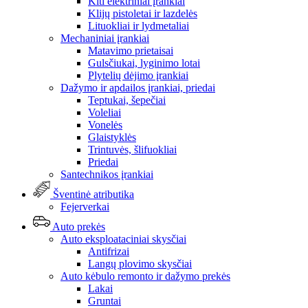
Kiti elektriniai įrankiai
Klijų pistoletai ir lazdelės
Lituokliai ir lydmetaliai
Mechaniniai įrankiai
Matavimo prietaisai
Gulsčiukai, lyginimo lotai
Plytelių dėjimo įrankiai
Dažymo ir apdailos įrankiai, priedai
Teptukai, šepečiai
Voleliai
Vonelės
Glaistyklės
Trintuvės, šlifuokliai
Priedai
Santechnikos įrankiai
Šventinė atributika
Fejerverkai
Auto prekės
Auto eksploataciniai skysčiai
Antifrizai
Langų plovimo skysčiai
Auto kėbulo remonto ir dažymo prekės
Lakai
Gruntai