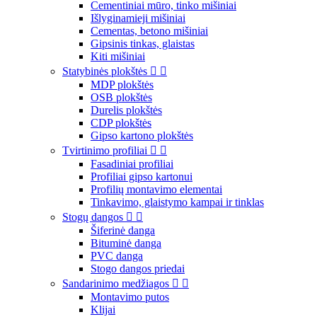
Cementiniai mūro, tinko mišiniai
Išlyginamieji mišiniai
Cementas, betono mišiniai
Gipsinis tinkas, glaistas
Kiti mišiniai
Statybinės plokštės


MDP plokštės
OSB plokštės
Durelis plokštės
CDP plokštės
Gipso kartono plokštės
Tvirtinimo profiliai


Fasadiniai profiliai
Profiliai gipso kartonui
Profilių montavimo elementai
Tinkavimo, glaistymo kampai ir tinklas
Stogų dangos


Šiferinė danga
Bituminė danga
PVC danga
Stogo dangos priedai
Sandarinimo medžiagos


Montavimo putos
Klijai