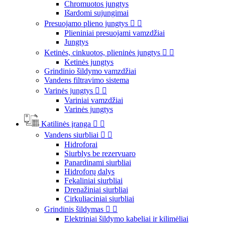
Chromuotos jungtys
Išardomi sujungimai
Presuojamo plieno jungtys


Plieniniai presuojami vamzdžiai
Jungtys
Ketinės, cinkuotos, plieninės jungtys


Ketinės jungtys
Grindinio šildymo vamzdžiai
Vandens filtravimo sistema
Varinės jungtys


Variniai vamzdžiai
Varinės jungtys
Katilinės įranga


Vandens siurbliai


Hidroforai
Siurblys be rezervuaro
Panardinami siurbliai
Hidroforų dalys
Fekaliniai siurbliai
Drenažiniai siurbliai
Cirkuliaciniai siurbliai
Grindinis šildymas


Elektriniai šildymo kabeliai ir kilimėliai