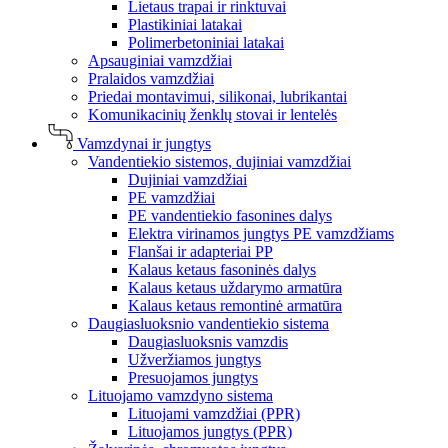
Lietaus trapai ir rinktuvai
Plastikiniai latakai
Polimerbetoniniai latakai
Apsauginiai vamzdžiai
Pralaidos vamzdžiai
Priedai montavimui, silikonai, lubrikantai
Komunikacinių ženklų stovai ir lentelės
Vamzdynai ir jungtys
Vandentiekio sistemos, dujiniai vamzdžiai
Dujiniai vamzdžiai
PE vamzdžiai
PE vandentiekio fasonines dalys
Elektra virinamos jungtys PE vamzdžiams
Flanšai ir adapteriai PP
Kalaus ketaus fasoninės dalys
Kalaus ketaus uždarymo armatūra
Kalaus ketaus remontinė armatūra
Daugiasluoksnio vandentiekio sistema
Daugiasluoksnis vamzdis
Užveržiamos jungtys
Presuojamos jungtys
Lituojamo vamzdyno sistema
Lituojami vamzdžiai (PPR)
Lituojamos jungtys (PPR)