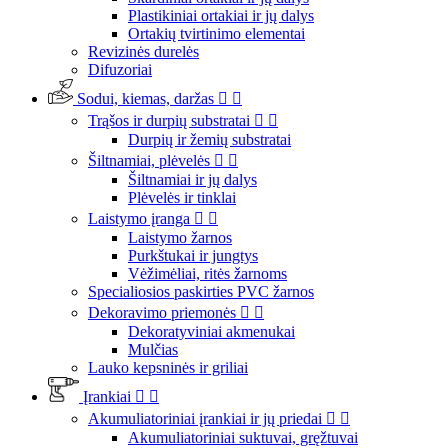
Plastikiniai ortakiai ir jų dalys
Ortakių tvirtinimo elementai
Revizinės durelės
Difuzoriai
Sodui, kiemas, daržas


Trąšos ir durpių substratai


Durpių ir žemių substratai
Šiltnamiai, plėvelės


Šiltnamiai ir jų dalys
Plėvelės ir tinklai
Laistymo įranga


Laistymo žarnos
Purkštukai ir jungtys
Vėžimėliai, ritės žarnoms
Specialiosios paskirties PVC žarnos
Dekoravimo priemonės


Dekoratyviniai akmenukai
Mulčias
Lauko kepsninės ir griliai
Įrankiai


Akumuliatoriniai įrankiai ir jų priedai


Akumuliatoriniai suktuvai, gręžtuvai