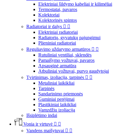
Elektriniai šildymo kabeliai ir kilimėliai
Termostatai, pavaros
Kolektoriai
Kolektorinės spintos
Radiatoriai ir dalys


Elektriniai radiatoriai
Radiatorių, gyvatukų pajungimui
Plieniniai radiatoriai
Reguliavimo uždarymo armatūros


Rutuliniai ventiliai, sklendės
Pamaišymo vožtuvai, pavaros
Apsauginė armatūra
Atbuliniai vožtuvai, purvo gaudytojai
Tvirtinimas, izoliacija, tarpinės


Metaliniai laikikliai
Tarpinės
Sandarinimo priemonės
Guminiai perėjimai
Plastikiniai laikikliai
Vamzdžiu izoliacija
Išsiplėtimo indai
Vonia ir virtuvė


Vandens maišytuvai

