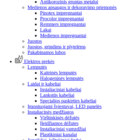
Antikorozinis gruntas metalui
Medienos apsaugos ir dekoravimo priemonės
Pinotex impregnantai
Procolor impregnantai
Remmers impregnantai
Lakai
Medienos impregnantai
Juostos
Juostos, grindims ir plytelėms
Pakabinamos lubos
Elektros prekės
Lemputės
Kaitrinės lemputės
Halogeninės lemputės
Laidai ir kabeliai
Instaliaciniai kabeliai
Lankstūs kabeliai
Specialios paskirties kabeliai
Įmontuojami šviestuvai, LED panelės
Instaliacinės medžiagos
Virštinkinės dėžutės
Įleidžiamos dėžutes
Instaliaciniai vamzdžiai
Plastikiniai kanalai