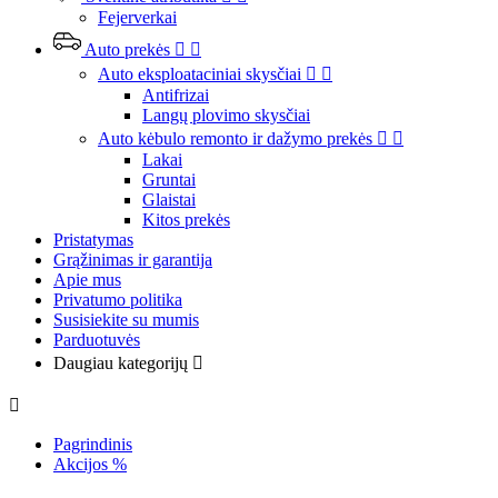
Fejerverkai
Auto prekės


Auto eksploataciniai skysčiai


Antifrizai
Langų plovimo skysčiai
Auto kėbulo remonto ir dažymo prekės


Lakai
Gruntai
Glaistai
Kitos prekės
Pristatymas
Grąžinimas ir garantija
Apie mus
Privatumo politika
Susisiekite su mumis
Parduotuvės
Daugiau kategorijų


Pagrindinis
Akcijos %