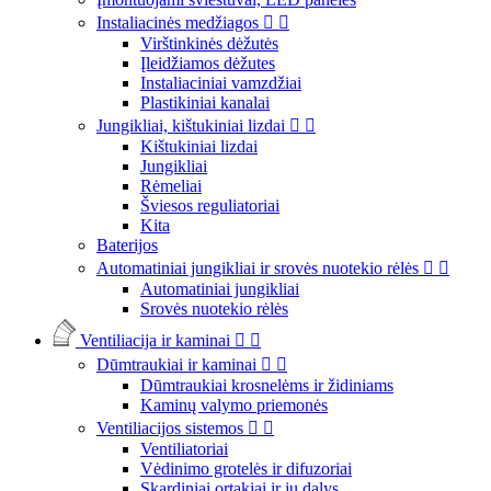
Instaliacinės medžiagos


Virštinkinės dėžutės
Įleidžiamos dėžutes
Instaliaciniai vamzdžiai
Plastikiniai kanalai
Jungikliai, kištukiniai lizdai


Kištukiniai lizdai
Jungikliai
Rėmeliai
Šviesos reguliatoriai
Kita
Baterijos
Automatiniai jungikliai ir srovės nuotekio rėlės


Automatiniai jungikliai
Srovės nuotekio rėlės
Ventiliacija ir kaminai


Dūmtraukiai ir kaminai


Dūmtraukiai krosnelėms ir židiniams
Kaminų valymo priemonės
Ventiliacijos sistemos


Ventiliatoriai
Vėdinimo grotelės ir difuzoriai
Skardiniai ortakiai ir jų dalys