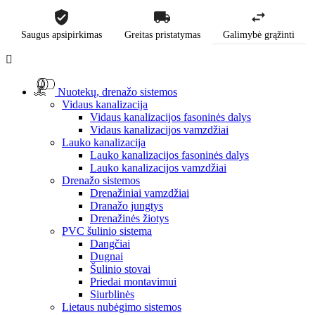
Saugus apsipirkimas
Greitas pristatymas
Galimybė grąžinti

Nuotekų, drenažo sistemos
Vidaus kanalizacija
Vidaus kanalizacijos fasoninės dalys
Vidaus kanalizacijos vamzdžiai
Lauko kanalizacija
Lauko kanalizacijos fasoninės dalys
Lauko kanalizacijos vamzdžiai
Drenažo sistemos
Drenažiniai vamzdžiai
Dranažo jungtys
Drenažinės žiotys
PVC šulinio sistema
Dangčiai
Dugnai
Šulinio stovai
Priedai montavimui
Siurblinės
Lietaus nubėgimo sistemos