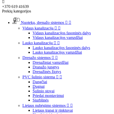

+370 619 41639
Prekių kategorijos
Nuotekų, drenažo sistemos


Vidaus kanalizacija


Vidaus kanalizacijos fasoninės dalys
Vidaus kanalizacijos vamzdžiai
Lauko kanalizacija


Lauko kanalizacijos fasoninės dalys
Lauko kanalizacijos vamzdžiai
Drenažo sistemos


Drenažiniai vamzdžiai
Dranažo jungtys
Drenažinės žiotys
PVC šulinio sistema


Dangčiai
Dugnai
Šulinio stovai
Priedai montavimui
Siurblinės
Lietaus nubėgimo sistemos


Lietaus trapai ir rinktuvai