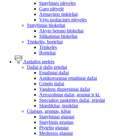
Statybinės plėvelės
Garo plėvelė
Armavimo tinkleliai
Vėjo izoliacinės plėvelės
Statybiniai blokeliai
Akyto betono blokeliai
Silikatiniai blokeliai
Trinkelės, borteliai
Trinkelės
Borteliai
Apdailos prekės
Dažai ir dažų priedai
Emaliniai dažai
Antikoroziniai emaliniai dažai
Grindų dažai
Vandens dispersiniai dažai
Aerozoliniai dažai, gruntai ir kt.
Specialios paskirties dažai, priedai
Skiedikliai, tirpikliai
Glaistas, gruntas, klijai
Statybiniai glaistai
Statybinis gruntas
Plytelių glaistai
Medienos glaistai