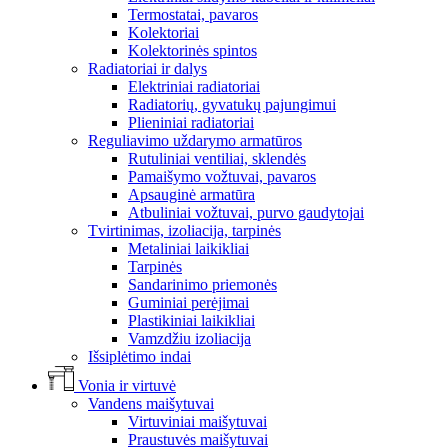
Termostatai, pavaros
Kolektoriai
Kolektorinės spintos
Radiatoriai ir dalys
Elektriniai radiatoriai
Radiatorių, gyvatukų pajungimui
Plieniniai radiatoriai
Reguliavimo uždarymo armatūros
Rutuliniai ventiliai, sklendės
Pamaišymo vožtuvai, pavaros
Apsauginė armatūra
Atbuliniai vožtuvai, purvo gaudytojai
Tvirtinimas, izoliacija, tarpinės
Metaliniai laikikliai
Tarpinės
Sandarinimo priemonės
Guminiai perėjimai
Plastikiniai laikikliai
Vamzdžiu izoliacija
Išsiplėtimo indai
Vonia ir virtuvė
Vandens maišytuvai
Virtuviniai maišytuvai
Praustuvės maišytuvai