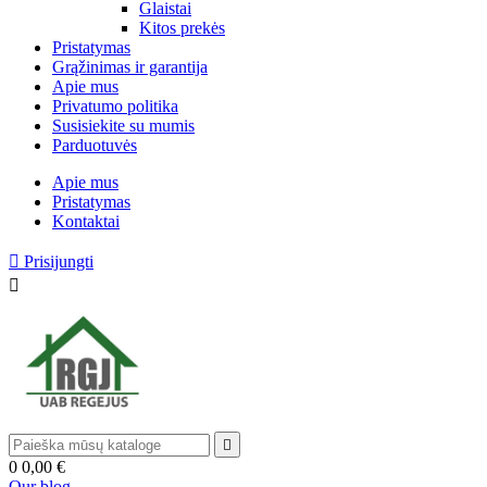
Glaistai
Kitos prekės
Pristatymas
Grąžinimas ir garantija
Apie mus
Privatumo politika
Susisiekite su mumis
Parduotuvės
Apie mus
Pristatymas
Kontaktai

Prisijungti


0
0,00 €
Our blog