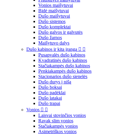
Vonios maišytuvai
Bidė maišytuvai
Dušo maišytuvai
Dušo sistemos
Dušo komplektai
Dušo galvos ir galvutės
Dušo žarnos
Maišytuvo dalys
Dušo kabinos ir kita įranga


Pusapvalės dušo kabinos
Kvadratinės dušo kabinos
Stačiakampės dušo kabinos
Penkiakampės dušo kabinos
Stacionarios dušo sienelės
Dušo durys į nišą
Dušo boksai
Dušo padėklai
Dušo latakai
Dušo trapai
Vonios


Laisvai stovinčios vonios
Ravak slim vonios
Stačiakampės vonios
Asimetriškos vonios