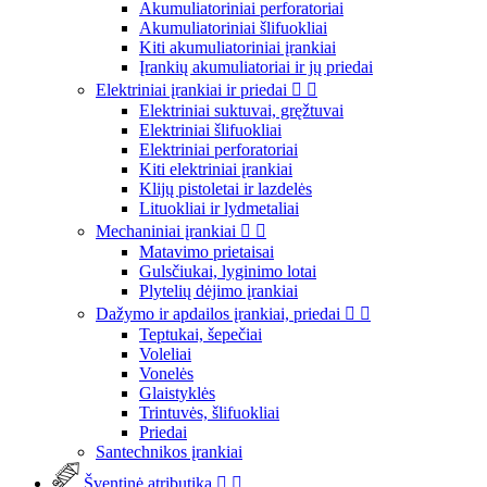
Akumuliatoriniai perforatoriai
Akumuliatoriniai šlifuokliai
Kiti akumuliatoriniai įrankiai
Įrankių akumuliatoriai ir jų priedai
Elektriniai įrankiai ir priedai


Elektriniai suktuvai, gręžtuvai
Elektriniai šlifuokliai
Elektriniai perforatoriai
Kiti elektriniai įrankiai
Klijų pistoletai ir lazdelės
Lituokliai ir lydmetaliai
Mechaniniai įrankiai


Matavimo prietaisai
Gulsčiukai, lyginimo lotai
Plytelių dėjimo įrankiai
Dažymo ir apdailos įrankiai, priedai


Teptukai, šepečiai
Voleliai
Vonelės
Glaistyklės
Trintuvės, šlifuokliai
Priedai
Santechnikos įrankiai
Šventinė atributika

