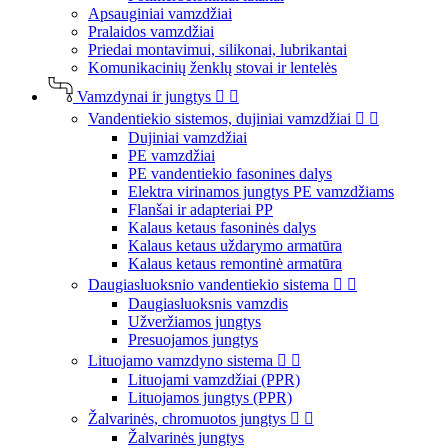
Apsauginiai vamzdžiai
Pralaidos vamzdžiai
Priedai montavimui, silikonai, lubrikantai
Komunikacinių ženklų stovai ir lentelės
Vamzdynai ir jungtys


Vandentiekio sistemos, dujiniai vamzdžiai


Dujiniai vamzdžiai
PE vamzdžiai
PE vandentiekio fasonines dalys
Elektra virinamos jungtys PE vamzdžiams
Flanšai ir adapteriai PP
Kalaus ketaus fasoninės dalys
Kalaus ketaus uždarymo armatūra
Kalaus ketaus remontinė armatūra
Daugiasluoksnio vandentiekio sistema


Daugiasluoksnis vamzdis
Užveržiamos jungtys
Presuojamos jungtys
Lituojamo vamzdyno sistema


Lituojami vamzdžiai (PPR)
Lituojamos jungtys (PPR)
Žalvarinės, chromuotos jungtys


Žalvarinės jungtys