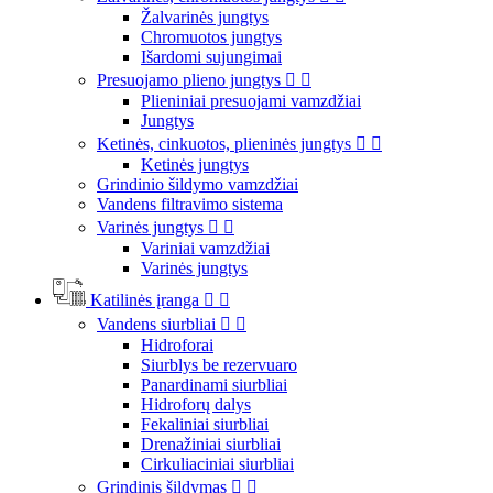
Žalvarinės jungtys
Chromuotos jungtys
Išardomi sujungimai
Presuojamo plieno jungtys


Plieniniai presuojami vamzdžiai
Jungtys
Ketinės, cinkuotos, plieninės jungtys


Ketinės jungtys
Grindinio šildymo vamzdžiai
Vandens filtravimo sistema
Varinės jungtys


Variniai vamzdžiai
Varinės jungtys
Katilinės įranga


Vandens siurbliai


Hidroforai
Siurblys be rezervuaro
Panardinami siurbliai
Hidroforų dalys
Fekaliniai siurbliai
Drenažiniai siurbliai
Cirkuliaciniai siurbliai
Grindinis šildymas

