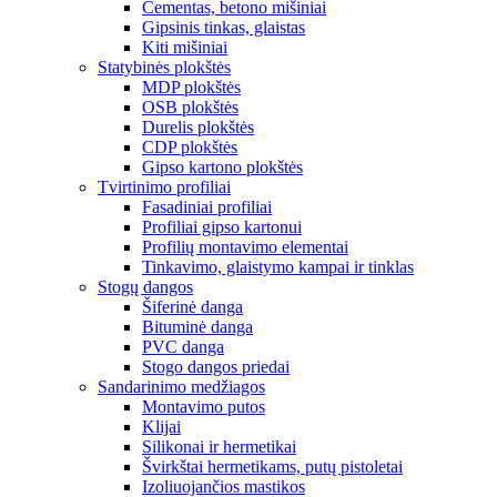
Cementas, betono mišiniai
Gipsinis tinkas, glaistas
Kiti mišiniai
Statybinės plokštės
MDP plokštės
OSB plokštės
Durelis plokštės
CDP plokštės
Gipso kartono plokštės
Tvirtinimo profiliai
Fasadiniai profiliai
Profiliai gipso kartonui
Profilių montavimo elementai
Tinkavimo, glaistymo kampai ir tinklas
Stogų dangos
Šiferinė danga
Bituminė danga
PVC danga
Stogo dangos priedai
Sandarinimo medžiagos
Montavimo putos
Klijai
Silikonai ir hermetikai
Švirkštai hermetikams, putų pistoletai
Izoliuojančios mastikos