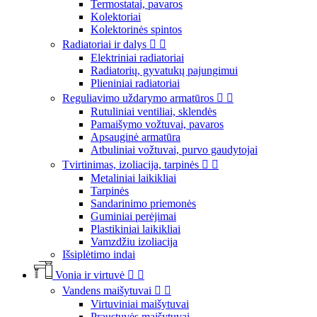
Termostatai, pavaros
Kolektoriai
Kolektorinės spintos
Radiatoriai ir dalys


Elektriniai radiatoriai
Radiatorių, gyvatukų pajungimui
Plieniniai radiatoriai
Reguliavimo uždarymo armatūros


Rutuliniai ventiliai, sklendės
Pamaišymo vožtuvai, pavaros
Apsauginė armatūra
Atbuliniai vožtuvai, purvo gaudytojai
Tvirtinimas, izoliacija, tarpinės


Metaliniai laikikliai
Tarpinės
Sandarinimo priemonės
Guminiai perėjimai
Plastikiniai laikikliai
Vamzdžiu izoliacija
Išsiplėtimo indai
Vonia ir virtuvė


Vandens maišytuvai


Virtuviniai maišytuvai
Praustuvės maišytuvai