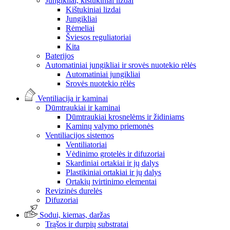
Jungikliai, kištukiniai lizdai
Kištukiniai lizdai
Jungikliai
Rėmeliai
Šviesos reguliatoriai
Kita
Baterijos
Automatiniai jungikliai ir srovės nuotekio rėlės
Automatiniai jungikliai
Srovės nuotekio rėlės
Ventiliacija ir kaminai
Dūmtraukiai ir kaminai
Dūmtraukiai krosnelėms ir židiniams
Kaminų valymo priemonės
Ventiliacijos sistemos
Ventiliatoriai
Vėdinimo grotelės ir difuzoriai
Skardiniai ortakiai ir jų dalys
Plastikiniai ortakiai ir jų dalys
Ortakių tvirtinimo elementai
Revizinės durelės
Difuzoriai
Sodui, kiemas, daržas
Trąšos ir durpių substratai