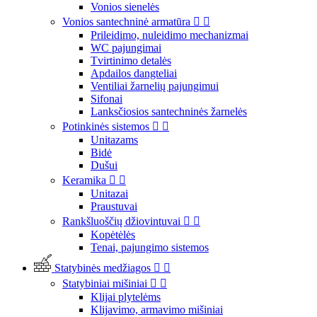
Vonios sienelės
Vonios santechninė armatūra


Prileidimo, nuleidimo mechanizmai
WC pajungimai
Tvirtinimo detalės
Apdailos dangteliai
Ventiliai žarnelių pajungimui
Sifonai
Lanksčiosios santechninės žarnelės
Potinkinės sistemos


Unitazams
Bidė
Dušui
Keramika


Unitazai
Praustuvai
Rankšluoščių džiovintuvai


Kopėtėlės
Tenai, pajungimo sistemos
Statybinės medžiagos


Statybiniai mišiniai


Klijai plytelėms
Klijavimo, armavimo mišiniai