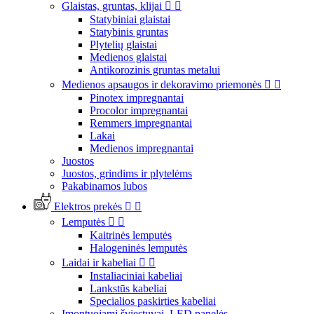
Glaistas, gruntas, klijai


Statybiniai glaistai
Statybinis gruntas
Plytelių glaistai
Medienos glaistai
Antikorozinis gruntas metalui
Medienos apsaugos ir dekoravimo priemonės


Pinotex impregnantai
Procolor impregnantai
Remmers impregnantai
Lakai
Medienos impregnantai
Juostos
Juostos, grindims ir plytelėms
Pakabinamos lubos
Elektros prekės


Lemputės


Kaitrinės lemputės
Halogeninės lemputės
Laidai ir kabeliai


Instaliaciniai kabeliai
Lankstūs kabeliai
Specialios paskirties kabeliai
Įmontuojami šviestuvai, LED panelės