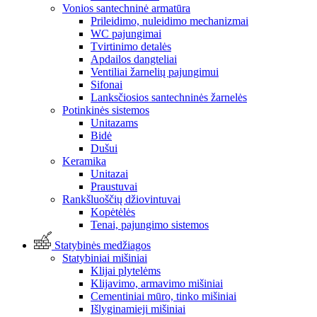
Vonios santechninė armatūra
Prileidimo, nuleidimo mechanizmai
WC pajungimai
Tvirtinimo detalės
Apdailos dangteliai
Ventiliai žarnelių pajungimui
Sifonai
Lanksčiosios santechninės žarnelės
Potinkinės sistemos
Unitazams
Bidė
Dušui
Keramika
Unitazai
Praustuvai
Rankšluoščių džiovintuvai
Kopėtėlės
Tenai, pajungimo sistemos
Statybinės medžiagos
Statybiniai mišiniai
Klijai plytelėms
Klijavimo, armavimo mišiniai
Cementiniai mūro, tinko mišiniai
Išlyginamieji mišiniai