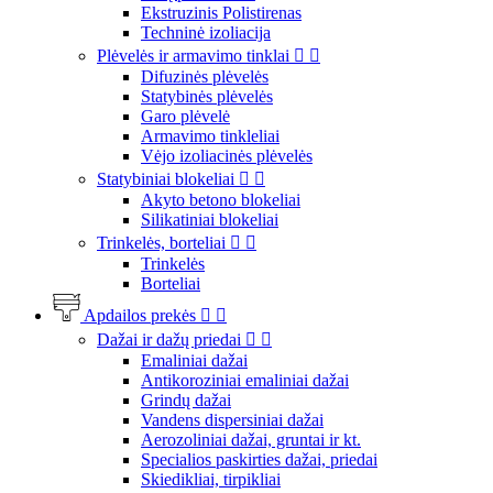
Ekstruzinis Polistirenas
Techninė izoliacija
Plėvelės ir armavimo tinklai


Difuzinės plėvelės
Statybinės plėvelės
Garo plėvelė
Armavimo tinkleliai
Vėjo izoliacinės plėvelės
Statybiniai blokeliai


Akyto betono blokeliai
Silikatiniai blokeliai
Trinkelės, borteliai


Trinkelės
Borteliai
Apdailos prekės


Dažai ir dažų priedai


Emaliniai dažai
Antikoroziniai emaliniai dažai
Grindų dažai
Vandens dispersiniai dažai
Aerozoliniai dažai, gruntai ir kt.
Specialios paskirties dažai, priedai
Skiedikliai, tirpikliai