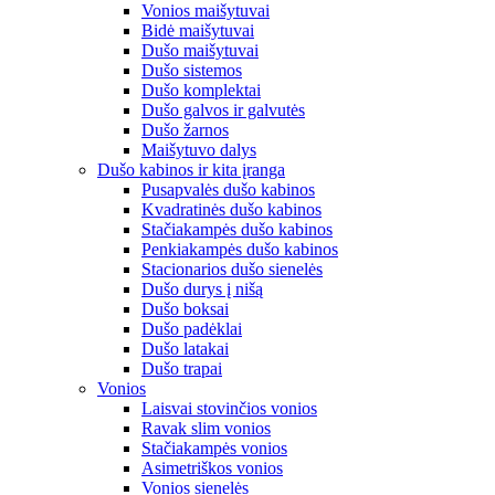
Vonios maišytuvai
Bidė maišytuvai
Dušo maišytuvai
Dušo sistemos
Dušo komplektai
Dušo galvos ir galvutės
Dušo žarnos
Maišytuvo dalys
Dušo kabinos ir kita įranga
Pusapvalės dušo kabinos
Kvadratinės dušo kabinos
Stačiakampės dušo kabinos
Penkiakampės dušo kabinos
Stacionarios dušo sienelės
Dušo durys į nišą
Dušo boksai
Dušo padėklai
Dušo latakai
Dušo trapai
Vonios
Laisvai stovinčios vonios
Ravak slim vonios
Stačiakampės vonios
Asimetriškos vonios
Vonios sienelės