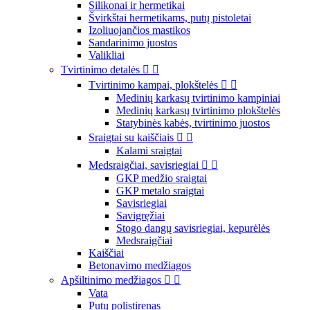
Silikonai ir hermetikai
Švirkštai hermetikams, putų pistoletai
Izoliuojančios mastikos
Sandarinimo juostos
Valikliai
Tvirtinimo detalės


Tvirtinimo kampai, plokštelės


Medinių karkasų tvirtinimo kampiniai
Medinių karkasų tvirtinimo plokštelės
Statybinės kabės, tvirtinimo juostos
Sraigtai su kaiščiais


Kalami sraigtai
Medsraigčiai, savisriegiai


GKP medžio sraigtai
GKP metalo sraigtai
Savisriegiai
Savigręžiai
Stogo dangų savisriegiai, kepurėlės
Medsraigčiai
Kaiščiai
Betonavimo medžiagos
Apšiltinimo medžiagos


Vata
Putų polistirenas