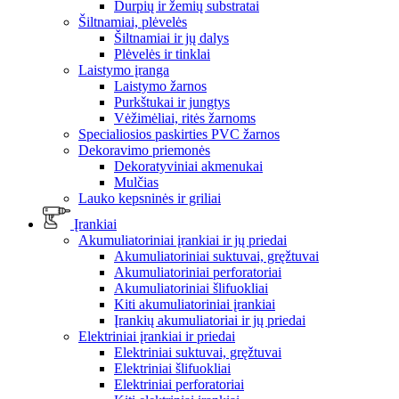
Durpių ir žemių substratai
Šiltnamiai, plėvelės
Šiltnamiai ir jų dalys
Plėvelės ir tinklai
Laistymo įranga
Laistymo žarnos
Purkštukai ir jungtys
Vėžimėliai, ritės žarnoms
Specialiosios paskirties PVC žarnos
Dekoravimo priemonės
Dekoratyviniai akmenukai
Mulčias
Lauko kepsninės ir griliai
Įrankiai
Akumuliatoriniai įrankiai ir jų priedai
Akumuliatoriniai suktuvai, gręžtuvai
Akumuliatoriniai perforatoriai
Akumuliatoriniai šlifuokliai
Kiti akumuliatoriniai įrankiai
Įrankių akumuliatoriai ir jų priedai
Elektriniai įrankiai ir priedai
Elektriniai suktuvai, gręžtuvai
Elektriniai šlifuokliai
Elektriniai perforatoriai