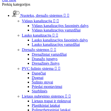
Prekių kategorijos
Nuotekų, drenažo sistemos


Vidaus kanalizacija


Vidaus kanalizacijos fasoninės dalys
Vidaus kanalizacijos vamzdžiai
Lauko kanalizacija


Lauko kanalizacijos fasoninės dalys
Lauko kanalizacijos vamzdžiai
Drenažo sistemos


Drenažiniai vamzdžiai
Dranažo jungtys
Drenažinės žiotys
PVC šulinio sistema


Dangčiai
Dugnai
Šulinio stovai
Priedai montavimui
Siurblinės
Lietaus nubėgimo sistemos


Lietaus trapai ir rinktuvai
Plastikiniai latakai
Polimerbetoniniai latakai