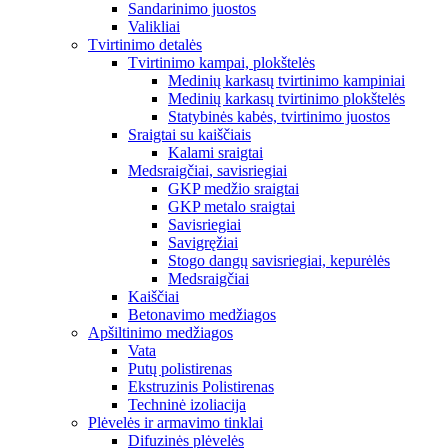
Sandarinimo juostos
Valikliai
Tvirtinimo detalės
Tvirtinimo kampai, plokštelės
Medinių karkasų tvirtinimo kampiniai
Medinių karkasų tvirtinimo plokštelės
Statybinės kabės, tvirtinimo juostos
Sraigtai su kaiščiais
Kalami sraigtai
Medsraigčiai, savisriegiai
GKP medžio sraigtai
GKP metalo sraigtai
Savisriegiai
Savigręžiai
Stogo dangų savisriegiai, kepurėlės
Medsraigčiai
Kaiščiai
Betonavimo medžiagos
Apšiltinimo medžiagos
Vata
Putų polistirenas
Ekstruzinis Polistirenas
Techninė izoliacija
Plėvelės ir armavimo tinklai
Difuzinės plėvelės