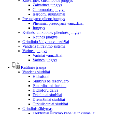
Žalvarinės, chromuotos jungtys
Žalvarinės jungtys
Chromuotos jungtys
Išardomi sujungimai
Presuojamo plieno jungtys
Plieniniai presuojami vamzdžiai
Jungtys
Ketinės, cinkuotos, plieninės jungtys
Ketinės jungtys
Grindinio šildymo vamzdžiai
Vandens filtravimo sistema
Varinės jungtys
Variniai vamzdžiai
Varinės jungtys
Katilinės įranga
Vandens siurbliai
Hidroforai
Siurblys be rezervuaro
Panardinami siurbliai
Hidroforų dalys
Fekaliniai siurbliai
Drenažiniai siurbliai
Cirkuliaciniai siurbliai
Grindinis šildymas
Elektriniai šildymo kabeliai ir kilimėliai