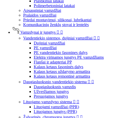
Plastikiniai latakai
Polimerbetoniniai latakai
Apsauginiai vamzdžiai
Pralaidos vamzdžiai
Priedai montavimui, silikonai, lubrikantai
Komunikacinių ženklų stovai ir lentelės
Vamzdynai ir jungtys


Vandentiekio sistemos, dujiniai vamzdžiai


Dujiniai vamzdžiai
PE vamzdžiai
PE vandentiekio fasonines dalys
Elektra virinamos jungtys PE vamzdžiams
Flanšai ir adapteriai PP
Kalaus ketaus fasoninės dalys
Kalaus ketaus uždarymo armatūra
Kalaus ketaus remontinė armatūra
Daugiasluoksnio vandentiekio sistema


Daugiasluoksnis vamzdis
Užveržiamos jungtys
Presuojamos jungtys
Lituojamo vamzdyno sistema


Lituojami vamzdžiai (PPR)
Lituojamos jungtys (PPR)
Žalvarinės, chromuotos jungtys

