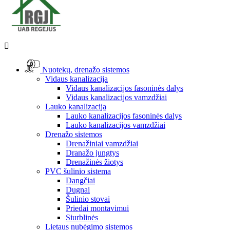

Nuotekų, drenažo sistemos
Vidaus kanalizacija
Vidaus kanalizacijos fasoninės dalys
Vidaus kanalizacijos vamzdžiai
Lauko kanalizacija
Lauko kanalizacijos fasoninės dalys
Lauko kanalizacijos vamzdžiai
Drenažo sistemos
Drenažiniai vamzdžiai
Dranažo jungtys
Drenažinės žiotys
PVC šulinio sistema
Dangčiai
Dugnai
Šulinio stovai
Priedai montavimui
Siurblinės
Lietaus nubėgimo sistemos