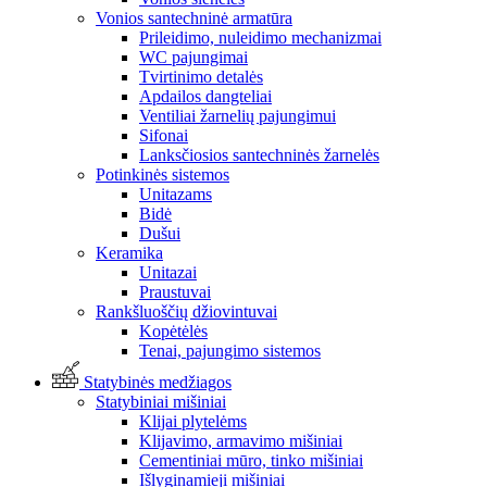
Vonios santechninė armatūra
Prileidimo, nuleidimo mechanizmai
WC pajungimai
Tvirtinimo detalės
Apdailos dangteliai
Ventiliai žarnelių pajungimui
Sifonai
Lanksčiosios santechninės žarnelės
Potinkinės sistemos
Unitazams
Bidė
Dušui
Keramika
Unitazai
Praustuvai
Rankšluoščių džiovintuvai
Kopėtėlės
Tenai, pajungimo sistemos
Statybinės medžiagos
Statybiniai mišiniai
Klijai plytelėms
Klijavimo, armavimo mišiniai
Cementiniai mūro, tinko mišiniai
Išlyginamieji mišiniai