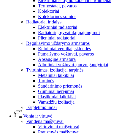
Elektriniai šildymo kabeliai ir kilimėliai
Termostatai, pavaros
Kolektoriai
Kolektorinės spintos
Radiatoriai ir dalys
Elektriniai radiatoriai
Radiatorių, gyvatukų pajungimui
Plieniniai radiatoriai
Reguliavimo uždarymo armatūros
Rutuliniai ventiliai, sklendės
Pamaišymo vožtuvai, pavaros
Apsauginė armatūra
Atbuliniai vožtuvai, purvo gaudytojai
Tvirtinimas, izoliacija, tarpinės
Metaliniai laikikliai
Tarpinės
Sandarinimo priemonės
Guminiai perėjimai
Plastikiniai laikikliai
Vamzdžiu izoliacija
Išsiplėtimo indai
Vonia ir virtuvė
Vandens maišytuvai
Virtuviniai maišytuvai
Praustuvės maišytuvai