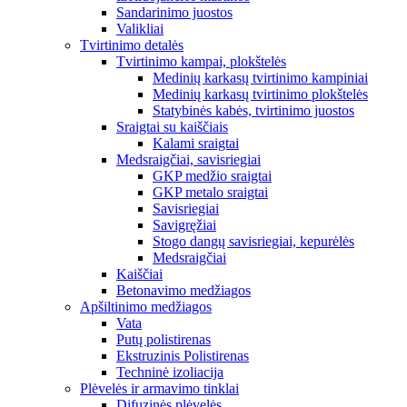
Sandarinimo juostos
Valikliai
Tvirtinimo detalės
Tvirtinimo kampai, plokštelės
Medinių karkasų tvirtinimo kampiniai
Medinių karkasų tvirtinimo plokštelės
Statybinės kabės, tvirtinimo juostos
Sraigtai su kaiščiais
Kalami sraigtai
Medsraigčiai, savisriegiai
GKP medžio sraigtai
GKP metalo sraigtai
Savisriegiai
Savigręžiai
Stogo dangų savisriegiai, kepurėlės
Medsraigčiai
Kaiščiai
Betonavimo medžiagos
Apšiltinimo medžiagos
Vata
Putų polistirenas
Ekstruzinis Polistirenas
Techninė izoliacija
Plėvelės ir armavimo tinklai
Difuzinės plėvelės