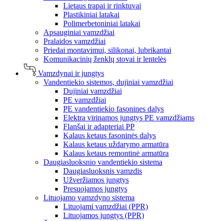
Lietaus trapai ir rinktuvai
Plastikiniai latakai
Polimerbetoniniai latakai
Apsauginiai vamzdžiai
Pralaidos vamzdžiai
Priedai montavimui, silikonai, lubrikantai
Komunikacinių ženklų stovai ir lentelės
Vamzdynai ir jungtys
Vandentiekio sistemos, dujiniai vamzdžiai
Dujiniai vamzdžiai
PE vamzdžiai
PE vandentiekio fasonines dalys
Elektra virinamos jungtys PE vamzdžiams
Flanšai ir adapteriai PP
Kalaus ketaus fasoninės dalys
Kalaus ketaus uždarymo armatūra
Kalaus ketaus remontinė armatūra
Daugiasluoksnio vandentiekio sistema
Daugiasluoksnis vamzdis
Užveržiamos jungtys
Presuojamos jungtys
Lituojamo vamzdyno sistema
Lituojami vamzdžiai (PPR)
Lituojamos jungtys (PPR)