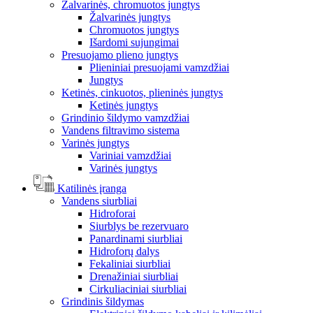
Žalvarinės, chromuotos jungtys
Žalvarinės jungtys
Chromuotos jungtys
Išardomi sujungimai
Presuojamo plieno jungtys
Plieniniai presuojami vamzdžiai
Jungtys
Ketinės, cinkuotos, plieninės jungtys
Ketinės jungtys
Grindinio šildymo vamzdžiai
Vandens filtravimo sistema
Varinės jungtys
Variniai vamzdžiai
Varinės jungtys
Katilinės įranga
Vandens siurbliai
Hidroforai
Siurblys be rezervuaro
Panardinami siurbliai
Hidroforų dalys
Fekaliniai siurbliai
Drenažiniai siurbliai
Cirkuliaciniai siurbliai
Grindinis šildymas