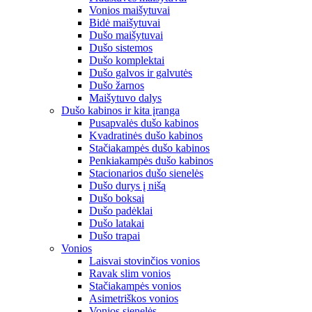
Vonios maišytuvai
Bidė maišytuvai
Dušo maišytuvai
Dušo sistemos
Dušo komplektai
Dušo galvos ir galvutės
Dušo žarnos
Maišytuvo dalys
Dušo kabinos ir kita įranga
Pusapvalės dušo kabinos
Kvadratinės dušo kabinos
Stačiakampės dušo kabinos
Penkiakampės dušo kabinos
Stacionarios dušo sienelės
Dušo durys į nišą
Dušo boksai
Dušo padėklai
Dušo latakai
Dušo trapai
Vonios
Laisvai stovinčios vonios
Ravak slim vonios
Stačiakampės vonios
Asimetriškos vonios
Vonios sienelės