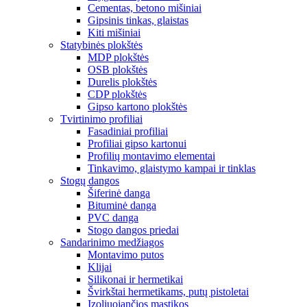
Cementas, betono mišiniai
Gipsinis tinkas, glaistas
Kiti mišiniai
Statybinės plokštės
MDP plokštės
OSB plokštės
Durelis plokštės
CDP plokštės
Gipso kartono plokštės
Tvirtinimo profiliai
Fasadiniai profiliai
Profiliai gipso kartonui
Profilių montavimo elementai
Tinkavimo, glaistymo kampai ir tinklas
Stogų dangos
Šiferinė danga
Bituminė danga
PVC danga
Stogo dangos priedai
Sandarinimo medžiagos
Montavimo putos
Klijai
Silikonai ir hermetikai
Švirkštai hermetikams, putų pistoletai
Izoliuojančios mastikos