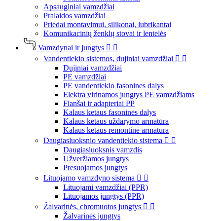
Apsauginiai vamzdžiai
Pralaidos vamzdžiai
Priedai montavimui, silikonai, lubrikantai
Komunikacinių ženklų stovai ir lentelės
Vamzdynai ir jungtys


Vandentiekio sistemos, dujiniai vamzdžiai


Dujiniai vamzdžiai
PE vamzdžiai
PE vandentiekio fasonines dalys
Elektra virinamos jungtys PE vamzdžiams
Flanšai ir adapteriai PP
Kalaus ketaus fasoninės dalys
Kalaus ketaus uždarymo armatūra
Kalaus ketaus remontinė armatūra
Daugiasluoksnio vandentiekio sistema


Daugiasluoksnis vamzdis
Užveržiamos jungtys
Presuojamos jungtys
Lituojamo vamzdyno sistema


Lituojami vamzdžiai (PPR)
Lituojamos jungtys (PPR)
Žalvarinės, chromuotos jungtys


Žalvarinės jungtys