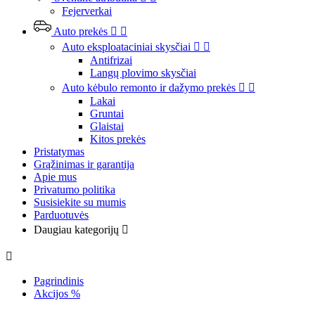
Fejerverkai
Auto prekės


Auto eksploataciniai skysčiai


Antifrizai
Langų plovimo skysčiai
Auto kėbulo remonto ir dažymo prekės


Lakai
Gruntai
Glaistai
Kitos prekės
Pristatymas
Grąžinimas ir garantija
Apie mus
Privatumo politika
Susisiekite su mumis
Parduotuvės
Daugiau kategorijų


Pagrindinis
Akcijos %