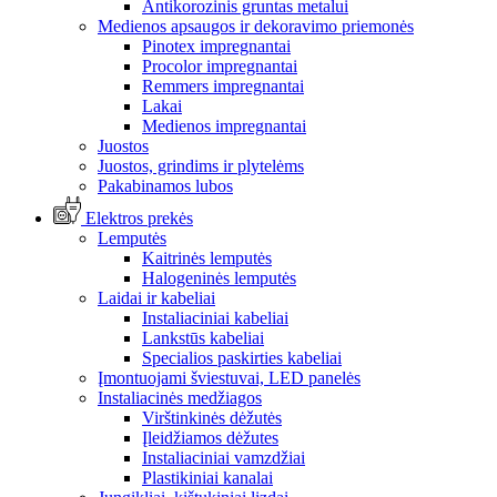
Antikorozinis gruntas metalui
Medienos apsaugos ir dekoravimo priemonės
Pinotex impregnantai
Procolor impregnantai
Remmers impregnantai
Lakai
Medienos impregnantai
Juostos
Juostos, grindims ir plytelėms
Pakabinamos lubos
Elektros prekės
Lemputės
Kaitrinės lemputės
Halogeninės lemputės
Laidai ir kabeliai
Instaliaciniai kabeliai
Lankstūs kabeliai
Specialios paskirties kabeliai
Įmontuojami šviestuvai, LED panelės
Instaliacinės medžiagos
Virštinkinės dėžutės
Įleidžiamos dėžutes
Instaliaciniai vamzdžiai
Plastikiniai kanalai