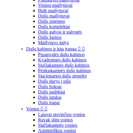
Vonios maišytuvai
Bidė maišytuvai
Dušo maišytuvai
Dušo sistemos
Dušo komplektai
Dušo galvos ir galvutės
Dušo žarnos
Maišytuvo dalys
Dušo kabinos ir kita įranga


Pusapvalės dušo kabinos
Kvadratinės dušo kabinos
Stačiakampės dušo kabinos
Penkiakampės dušo kabinos
Stacionarios dušo sienelės
Dušo durys į nišą
Dušo boksai
Dušo padėklai
Dušo latakai
Dušo trapai
Vonios


Laisvai stovinčios vonios
Ravak slim vonios
Stačiakampės vonios
Asimetriškos vonios