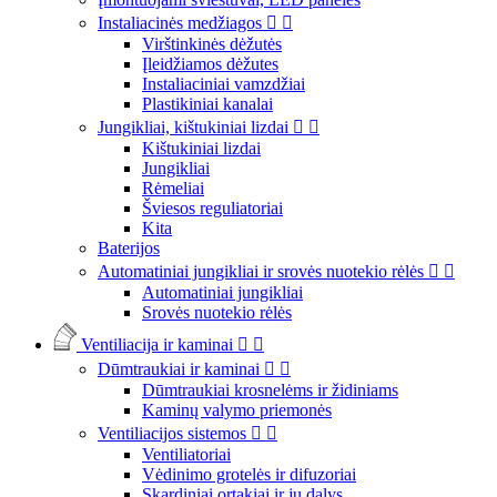
Instaliacinės medžiagos


Virštinkinės dėžutės
Įleidžiamos dėžutes
Instaliaciniai vamzdžiai
Plastikiniai kanalai
Jungikliai, kištukiniai lizdai


Kištukiniai lizdai
Jungikliai
Rėmeliai
Šviesos reguliatoriai
Kita
Baterijos
Automatiniai jungikliai ir srovės nuotekio rėlės


Automatiniai jungikliai
Srovės nuotekio rėlės
Ventiliacija ir kaminai


Dūmtraukiai ir kaminai


Dūmtraukiai krosnelėms ir židiniams
Kaminų valymo priemonės
Ventiliacijos sistemos


Ventiliatoriai
Vėdinimo grotelės ir difuzoriai
Skardiniai ortakiai ir jų dalys