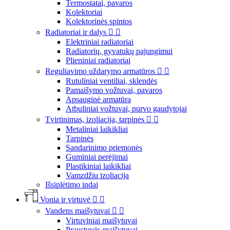
Termostatai, pavaros
Kolektoriai
Kolektorinės spintos
Radiatoriai ir dalys


Elektriniai radiatoriai
Radiatorių, gyvatukų pajungimui
Plieniniai radiatoriai
Reguliavimo uždarymo armatūros


Rutuliniai ventiliai, sklendės
Pamaišymo vožtuvai, pavaros
Apsauginė armatūra
Atbuliniai vožtuvai, purvo gaudytojai
Tvirtinimas, izoliacija, tarpinės


Metaliniai laikikliai
Tarpinės
Sandarinimo priemonės
Guminiai perėjimai
Plastikiniai laikikliai
Vamzdžiu izoliacija
Išsiplėtimo indai
Vonia ir virtuvė


Vandens maišytuvai


Virtuviniai maišytuvai
Praustuvės maišytuvai