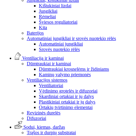
Jungikliai, kištukiniai lizdai
Kištukiniai lizdai
Jungikliai
Rėmeliai
Šviesos reguliatoriai
Kita
Baterijos
Automatiniai jungikliai ir srovės nuotekio rėlės
Automatiniai jungikliai
Srovės nuotekio rėlės
Ventiliacija ir kaminai
Dūmtraukiai ir kaminai
Dūmtraukiai krosnelėms ir židiniams
Kaminų valymo priemonės
Ventiliacijos sistemos
Ventiliatoriai
Vėdinimo grotelės ir difuzoriai
Skardiniai ortakiai ir jų dalys
Plastikiniai ortakiai ir jų dalys
Ortakių tvirtinimo elementai
Revizinės durelės
Difuzoriai
Sodui, kiemas, daržas
Trąšos ir durpių substratai