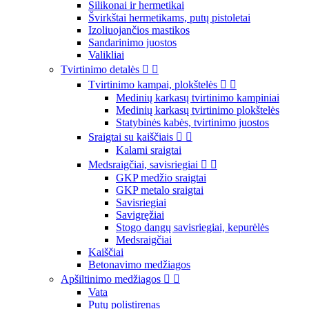
Silikonai ir hermetikai
Švirkštai hermetikams, putų pistoletai
Izoliuojančios mastikos
Sandarinimo juostos
Valikliai
Tvirtinimo detalės


Tvirtinimo kampai, plokštelės


Medinių karkasų tvirtinimo kampiniai
Medinių karkasų tvirtinimo plokštelės
Statybinės kabės, tvirtinimo juostos
Sraigtai su kaiščiais


Kalami sraigtai
Medsraigčiai, savisriegiai


GKP medžio sraigtai
GKP metalo sraigtai
Savisriegiai
Savigręžiai
Stogo dangų savisriegiai, kepurėlės
Medsraigčiai
Kaiščiai
Betonavimo medžiagos
Apšiltinimo medžiagos


Vata
Putų polistirenas