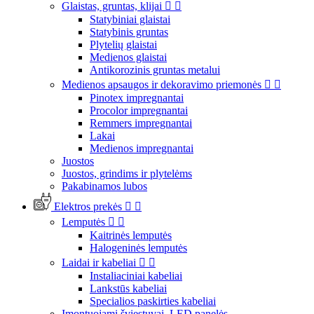
Glaistas, gruntas, klijai


Statybiniai glaistai
Statybinis gruntas
Plytelių glaistai
Medienos glaistai
Antikorozinis gruntas metalui
Medienos apsaugos ir dekoravimo priemonės


Pinotex impregnantai
Procolor impregnantai
Remmers impregnantai
Lakai
Medienos impregnantai
Juostos
Juostos, grindims ir plytelėms
Pakabinamos lubos
Elektros prekės


Lemputės


Kaitrinės lemputės
Halogeninės lemputės
Laidai ir kabeliai


Instaliaciniai kabeliai
Lankstūs kabeliai
Specialios paskirties kabeliai
Įmontuojami šviestuvai, LED panelės