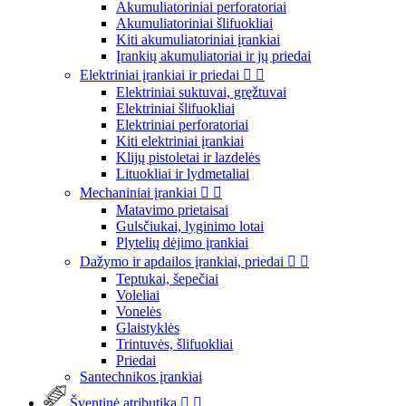
Akumuliatoriniai perforatoriai
Akumuliatoriniai šlifuokliai
Kiti akumuliatoriniai įrankiai
Įrankių akumuliatoriai ir jų priedai
Elektriniai įrankiai ir priedai


Elektriniai suktuvai, gręžtuvai
Elektriniai šlifuokliai
Elektriniai perforatoriai
Kiti elektriniai įrankiai
Klijų pistoletai ir lazdelės
Lituokliai ir lydmetaliai
Mechaniniai įrankiai


Matavimo prietaisai
Gulsčiukai, lyginimo lotai
Plytelių dėjimo įrankiai
Dažymo ir apdailos įrankiai, priedai


Teptukai, šepečiai
Voleliai
Vonelės
Glaistyklės
Trintuvės, šlifuokliai
Priedai
Santechnikos įrankiai
Šventinė atributika

