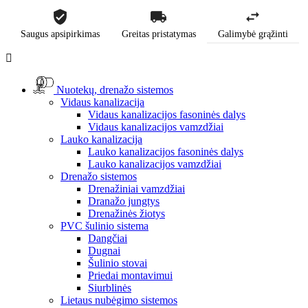
Saugus apsipirkimas
Greitas pristatymas
Galimybė grąžinti

Nuotekų, drenažo sistemos
Vidaus kanalizacija
Vidaus kanalizacijos fasoninės dalys
Vidaus kanalizacijos vamzdžiai
Lauko kanalizacija
Lauko kanalizacijos fasoninės dalys
Lauko kanalizacijos vamzdžiai
Drenažo sistemos
Drenažiniai vamzdžiai
Dranažo jungtys
Drenažinės žiotys
PVC šulinio sistema
Dangčiai
Dugnai
Šulinio stovai
Priedai montavimui
Siurblinės
Lietaus nubėgimo sistemos