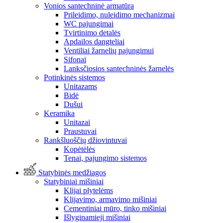
Vonios santechninė armatūra
Prileidimo, nuleidimo mechanizmai
WC pajungimai
Tvirtinimo detalės
Apdailos dangteliai
Ventiliai žarnelių pajungimui
Sifonai
Lanksčiosios santechninės žarnelės
Potinkinės sistemos
Unitazams
Bidė
Dušui
Keramika
Unitazai
Praustuvai
Rankšluoščių džiovintuvai
Kopėtėlės
Tenai, pajungimo sistemos
Statybinės medžiagos
Statybiniai mišiniai
Klijai plytelėms
Klijavimo, armavimo mišiniai
Cementiniai mūro, tinko mišiniai
Išlyginamieji mišiniai