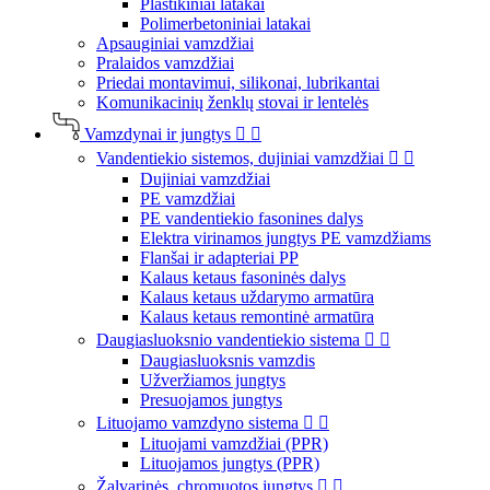
Plastikiniai latakai
Polimerbetoniniai latakai
Apsauginiai vamzdžiai
Pralaidos vamzdžiai
Priedai montavimui, silikonai, lubrikantai
Komunikacinių ženklų stovai ir lentelės
Vamzdynai ir jungtys


Vandentiekio sistemos, dujiniai vamzdžiai


Dujiniai vamzdžiai
PE vamzdžiai
PE vandentiekio fasonines dalys
Elektra virinamos jungtys PE vamzdžiams
Flanšai ir adapteriai PP
Kalaus ketaus fasoninės dalys
Kalaus ketaus uždarymo armatūra
Kalaus ketaus remontinė armatūra
Daugiasluoksnio vandentiekio sistema


Daugiasluoksnis vamzdis
Užveržiamos jungtys
Presuojamos jungtys
Lituojamo vamzdyno sistema


Lituojami vamzdžiai (PPR)
Lituojamos jungtys (PPR)
Žalvarinės, chromuotos jungtys

