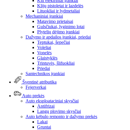
Kiti elektriniai įrankiai
Klijų pistoletai ir lazdelės
Lituokliai ir lydmetaliai
Mechaniniai įrankiai
Matavimo prietaisai
Gulsčiukai, lyginimo lotai
Plytelių dėjimo įrankiai
Dažymo ir apdailos įrankiai, priedai
Teptukai, šepečiai
Voleliai
Vonelės
Glaistyklės
Trintuvės, šlifuokliai
Priedai
Santechnikos įrankiai
Šventinė atributika
Fejerverkai
Auto prekės
Auto eksploataciniai skysčiai
Antifrizai
Langų plovimo skysčiai
Auto kėbulo remonto ir dažymo prekės
Lakai
Gruntai