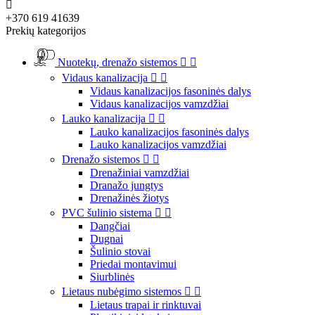

+370 619 41639
Prekių kategorijos
Nuotekų, drenažo sistemos


Vidaus kanalizacija


Vidaus kanalizacijos fasoninės dalys
Vidaus kanalizacijos vamzdžiai
Lauko kanalizacija


Lauko kanalizacijos fasoninės dalys
Lauko kanalizacijos vamzdžiai
Drenažo sistemos


Drenažiniai vamzdžiai
Dranažo jungtys
Drenažinės žiotys
PVC šulinio sistema


Dangčiai
Dugnai
Šulinio stovai
Priedai montavimui
Siurblinės
Lietaus nubėgimo sistemos


Lietaus trapai ir rinktuvai