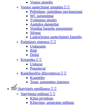
Vonios sienelės
Vonios santechninė armatūra


Prileidimo, nuleidimo mechanizmai
WC pajungimai
Tvirtinimo detalės
Apdailos dangteliai
Ventiliai žarnelių pajungimui
Sifonai
Lanksčiosios santechninės žarnelės
Potinkinės sistemos


Unitazams
Bidė
Dušui
Keramika


Unitazai
Praustuvai
Rankšluoščių džiovintuvai


Kopėtėlės
Tenai, pajungimo sistemos
Statybinės medžiagos


Statybiniai mišiniai


Klijai plytelėms
Klijavimo, armavimo mišiniai