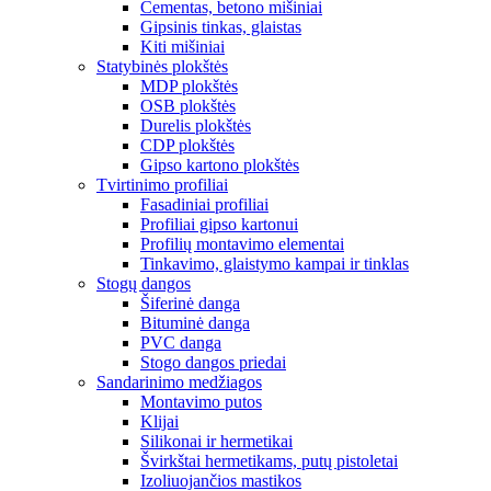
Cementas, betono mišiniai
Gipsinis tinkas, glaistas
Kiti mišiniai
Statybinės plokštės
MDP plokštės
OSB plokštės
Durelis plokštės
CDP plokštės
Gipso kartono plokštės
Tvirtinimo profiliai
Fasadiniai profiliai
Profiliai gipso kartonui
Profilių montavimo elementai
Tinkavimo, glaistymo kampai ir tinklas
Stogų dangos
Šiferinė danga
Bituminė danga
PVC danga
Stogo dangos priedai
Sandarinimo medžiagos
Montavimo putos
Klijai
Silikonai ir hermetikai
Švirkštai hermetikams, putų pistoletai
Izoliuojančios mastikos