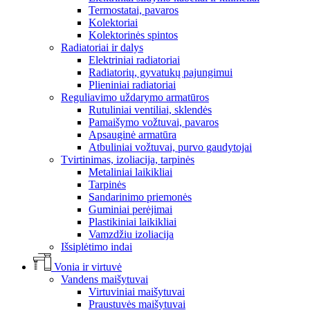
Termostatai, pavaros
Kolektoriai
Kolektorinės spintos
Radiatoriai ir dalys
Elektriniai radiatoriai
Radiatorių, gyvatukų pajungimui
Plieniniai radiatoriai
Reguliavimo uždarymo armatūros
Rutuliniai ventiliai, sklendės
Pamaišymo vožtuvai, pavaros
Apsauginė armatūra
Atbuliniai vožtuvai, purvo gaudytojai
Tvirtinimas, izoliacija, tarpinės
Metaliniai laikikliai
Tarpinės
Sandarinimo priemonės
Guminiai perėjimai
Plastikiniai laikikliai
Vamzdžiu izoliacija
Išsiplėtimo indai
Vonia ir virtuvė
Vandens maišytuvai
Virtuviniai maišytuvai
Praustuvės maišytuvai