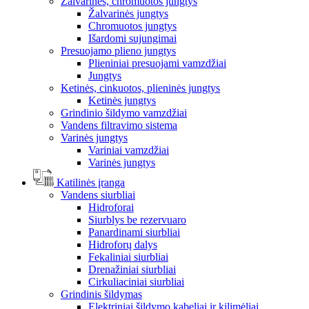
Žalvarinės, chromuotos jungtys
Žalvarinės jungtys
Chromuotos jungtys
Išardomi sujungimai
Presuojamo plieno jungtys
Plieniniai presuojami vamzdžiai
Jungtys
Ketinės, cinkuotos, plieninės jungtys
Ketinės jungtys
Grindinio šildymo vamzdžiai
Vandens filtravimo sistema
Varinės jungtys
Variniai vamzdžiai
Varinės jungtys
Katilinės įranga
Vandens siurbliai
Hidroforai
Siurblys be rezervuaro
Panardinami siurbliai
Hidroforų dalys
Fekaliniai siurbliai
Drenažiniai siurbliai
Cirkuliaciniai siurbliai
Grindinis šildymas
Elektriniai šildymo kabeliai ir kilimėliai