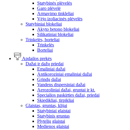
Statybinės plėvelės
Garo plėvelė
Armavimo tinkleliai
Vėjo izoliacinės plėvelės
Statybiniai blokeliai
Akyto betono blokeliai
Silikatiniai blokeliai
Trinkelės, borteliai
Trinkelės
Borteliai
Apdailos prekės
Dažai ir dažų priedai
Emaliniai dažai
Antikoroziniai emaliniai dažai
Grindų dažai
Vandens dispersiniai dažai
Aerozoliniai dažai, gruntai ir kt.
Specialios paskirties dažai, priedai
Skiedikliai, tirpikliai
Glaistas, gruntas, klijai
Statybiniai glaistai
Statybinis gruntas
Plytelių glaistai
Medienos glaistai