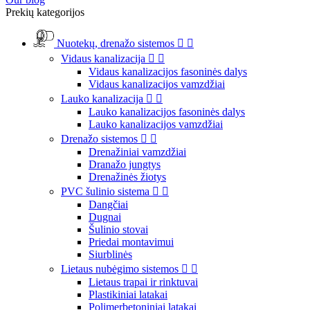
Prekių kategorijos
Nuotekų, drenažo sistemos


Vidaus kanalizacija


Vidaus kanalizacijos fasoninės dalys
Vidaus kanalizacijos vamzdžiai
Lauko kanalizacija


Lauko kanalizacijos fasoninės dalys
Lauko kanalizacijos vamzdžiai
Drenažo sistemos


Drenažiniai vamzdžiai
Dranažo jungtys
Drenažinės žiotys
PVC šulinio sistema


Dangčiai
Dugnai
Šulinio stovai
Priedai montavimui
Siurblinės
Lietaus nubėgimo sistemos


Lietaus trapai ir rinktuvai
Plastikiniai latakai
Polimerbetoniniai latakai