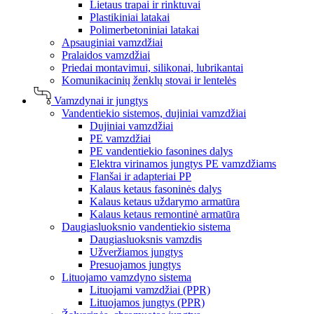
Lietaus trapai ir rinktuvai
Plastikiniai latakai
Polimerbetoniniai latakai
Apsauginiai vamzdžiai
Pralaidos vamzdžiai
Priedai montavimui, silikonai, lubrikantai
Komunikacinių ženklų stovai ir lentelės
Vamzdynai ir jungtys
Vandentiekio sistemos, dujiniai vamzdžiai
Dujiniai vamzdžiai
PE vamzdžiai
PE vandentiekio fasonines dalys
Elektra virinamos jungtys PE vamzdžiams
Flanšai ir adapteriai PP
Kalaus ketaus fasoninės dalys
Kalaus ketaus uždarymo armatūra
Kalaus ketaus remontinė armatūra
Daugiasluoksnio vandentiekio sistema
Daugiasluoksnis vamzdis
Užveržiamos jungtys
Presuojamos jungtys
Lituojamo vamzdyno sistema
Lituojami vamzdžiai (PPR)
Lituojamos jungtys (PPR)