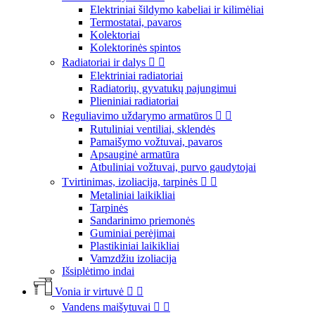
Elektriniai šildymo kabeliai ir kilimėliai
Termostatai, pavaros
Kolektoriai
Kolektorinės spintos
Radiatoriai ir dalys


Elektriniai radiatoriai
Radiatorių, gyvatukų pajungimui
Plieniniai radiatoriai
Reguliavimo uždarymo armatūros


Rutuliniai ventiliai, sklendės
Pamaišymo vožtuvai, pavaros
Apsauginė armatūra
Atbuliniai vožtuvai, purvo gaudytojai
Tvirtinimas, izoliacija, tarpinės


Metaliniai laikikliai
Tarpinės
Sandarinimo priemonės
Guminiai perėjimai
Plastikiniai laikikliai
Vamzdžiu izoliacija
Išsiplėtimo indai
Vonia ir virtuvė


Vandens maišytuvai

