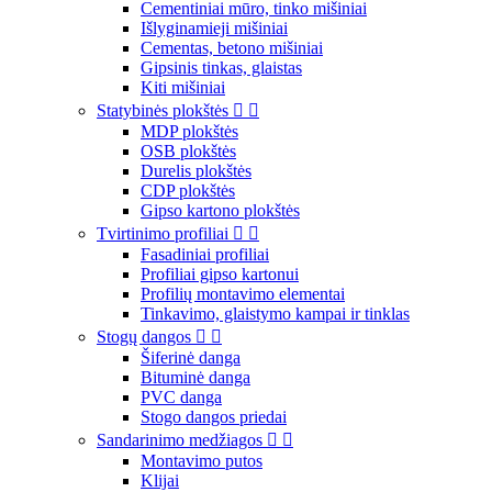
Cementiniai mūro, tinko mišiniai
Išlyginamieji mišiniai
Cementas, betono mišiniai
Gipsinis tinkas, glaistas
Kiti mišiniai
Statybinės plokštės


MDP plokštės
OSB plokštės
Durelis plokštės
CDP plokštės
Gipso kartono plokštės
Tvirtinimo profiliai


Fasadiniai profiliai
Profiliai gipso kartonui
Profilių montavimo elementai
Tinkavimo, glaistymo kampai ir tinklas
Stogų dangos


Šiferinė danga
Bituminė danga
PVC danga
Stogo dangos priedai
Sandarinimo medžiagos


Montavimo putos
Klijai