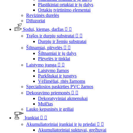
Plastikiniai ortakiai ir jų dalys
Ortakių tvirtinimo elementai
Revizinės durelės
Difuzoriai
Sodui, kiemas, daržas


Trąšos ir durpių substratai


Durpių ir žemių substratai
Šiltnamiai, plėvelės


Šiltnamiai ir jų dalys
Plėvelės ir tinklai
Laistymo įranga


Laistymo žarnos
Purkštukai ir jungtys
Vėžimėliai, ritės žarnoms
Specialiosios paskirties PVC žarnos
Dekoravimo priemonės


Dekoratyviniai akmenukai
Mulčias
Lauko kepsninės ir griliai
Įrankiai


Akumuliatoriniai įrankiai ir jų priedai


Akumuliatoriniai suktuvai, gręžtuvai