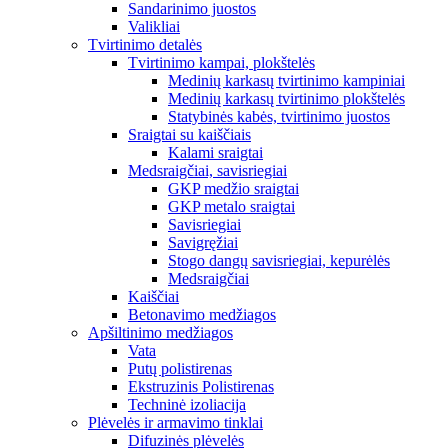
Sandarinimo juostos
Valikliai
Tvirtinimo detalės
Tvirtinimo kampai, plokštelės
Medinių karkasų tvirtinimo kampiniai
Medinių karkasų tvirtinimo plokštelės
Statybinės kabės, tvirtinimo juostos
Sraigtai su kaiščiais
Kalami sraigtai
Medsraigčiai, savisriegiai
GKP medžio sraigtai
GKP metalo sraigtai
Savisriegiai
Savigręžiai
Stogo dangų savisriegiai, kepurėlės
Medsraigčiai
Kaiščiai
Betonavimo medžiagos
Apšiltinimo medžiagos
Vata
Putų polistirenas
Ekstruzinis Polistirenas
Techninė izoliacija
Plėvelės ir armavimo tinklai
Difuzinės plėvelės