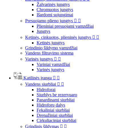
Žalvarinės jungtys
Chromuotos jungtys
Išardomi sujungimai
Presuojamo plieno jungtys


Plieniniai presuojami vamzdžiai
Jungtys
Ketinės, cinkuotos, plieninės jungtys


Ketinės jungtys
Grindinio šildymo vamzdžiai
Vandens filtravimo sistema
Varinės jungtys


Variniai vamzdžiai
Varinės jungtys
Katilinės įranga


Vandens siurbliai


Hidroforai
Siurblys be rezervuaro
Panardinami siurbliai
Hidroforų dalys
Fekaliniai siurbliai
Drenažiniai siurbliai
Cirkuliaciniai siurbliai
Grindinis šildymas

