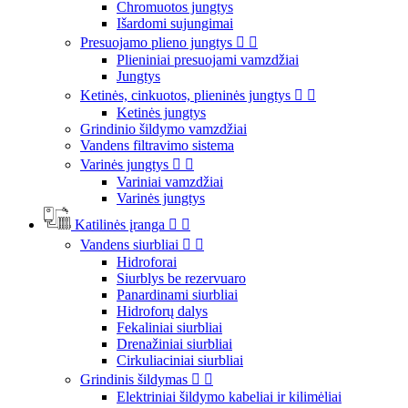
Chromuotos jungtys
Išardomi sujungimai
Presuojamo plieno jungtys


Plieniniai presuojami vamzdžiai
Jungtys
Ketinės, cinkuotos, plieninės jungtys


Ketinės jungtys
Grindinio šildymo vamzdžiai
Vandens filtravimo sistema
Varinės jungtys


Variniai vamzdžiai
Varinės jungtys
Katilinės įranga


Vandens siurbliai


Hidroforai
Siurblys be rezervuaro
Panardinami siurbliai
Hidroforų dalys
Fekaliniai siurbliai
Drenažiniai siurbliai
Cirkuliaciniai siurbliai
Grindinis šildymas


Elektriniai šildymo kabeliai ir kilimėliai