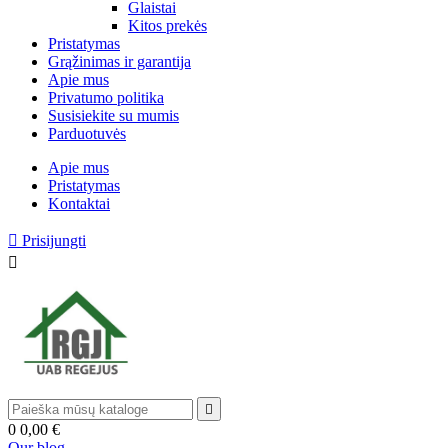
Glaistai
Kitos prekės
Pristatymas
Grąžinimas ir garantija
Apie mus
Privatumo politika
Susisiekite su mumis
Parduotuvės
Apie mus
Pristatymas
Kontaktai

Prisijungti


0
0,00 €
Our blog