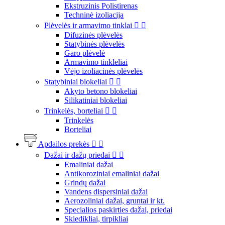
Ekstruzinis Polistirenas
Techninė izoliacija
Plėvelės ir armavimo tinklai


Difuzinės plėvelės
Statybinės plėvelės
Garo plėvelė
Armavimo tinkleliai
Vėjo izoliacinės plėvelės
Statybiniai blokeliai


Akyto betono blokeliai
Silikatiniai blokeliai
Trinkelės, borteliai


Trinkelės
Borteliai
Apdailos prekės


Dažai ir dažų priedai


Emaliniai dažai
Antikoroziniai emaliniai dažai
Grindų dažai
Vandens dispersiniai dažai
Aerozoliniai dažai, gruntai ir kt.
Specialios paskirties dažai, priedai
Skiedikliai, tirpikliai