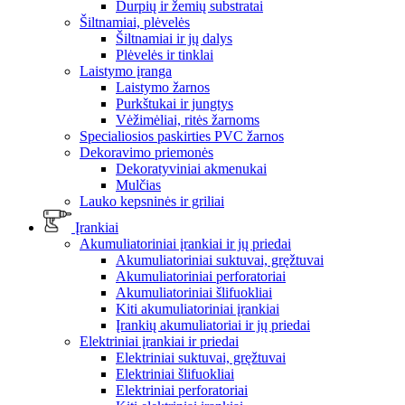
Durpių ir žemių substratai
Šiltnamiai, plėvelės
Šiltnamiai ir jų dalys
Plėvelės ir tinklai
Laistymo įranga
Laistymo žarnos
Purkštukai ir jungtys
Vėžimėliai, ritės žarnoms
Specialiosios paskirties PVC žarnos
Dekoravimo priemonės
Dekoratyviniai akmenukai
Mulčias
Lauko kepsninės ir griliai
Įrankiai
Akumuliatoriniai įrankiai ir jų priedai
Akumuliatoriniai suktuvai, gręžtuvai
Akumuliatoriniai perforatoriai
Akumuliatoriniai šlifuokliai
Kiti akumuliatoriniai įrankiai
Įrankių akumuliatoriai ir jų priedai
Elektriniai įrankiai ir priedai
Elektriniai suktuvai, gręžtuvai
Elektriniai šlifuokliai
Elektriniai perforatoriai