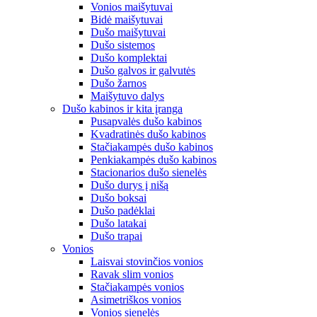
Vonios maišytuvai
Bidė maišytuvai
Dušo maišytuvai
Dušo sistemos
Dušo komplektai
Dušo galvos ir galvutės
Dušo žarnos
Maišytuvo dalys
Dušo kabinos ir kita įranga
Pusapvalės dušo kabinos
Kvadratinės dušo kabinos
Stačiakampės dušo kabinos
Penkiakampės dušo kabinos
Stacionarios dušo sienelės
Dušo durys į nišą
Dušo boksai
Dušo padėklai
Dušo latakai
Dušo trapai
Vonios
Laisvai stovinčios vonios
Ravak slim vonios
Stačiakampės vonios
Asimetriškos vonios
Vonios sienelės