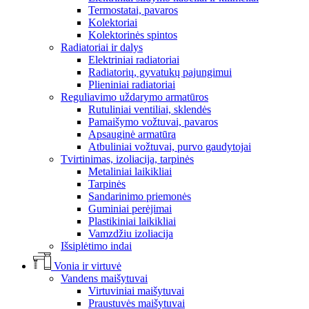
Termostatai, pavaros
Kolektoriai
Kolektorinės spintos
Radiatoriai ir dalys
Elektriniai radiatoriai
Radiatorių, gyvatukų pajungimui
Plieniniai radiatoriai
Reguliavimo uždarymo armatūros
Rutuliniai ventiliai, sklendės
Pamaišymo vožtuvai, pavaros
Apsauginė armatūra
Atbuliniai vožtuvai, purvo gaudytojai
Tvirtinimas, izoliacija, tarpinės
Metaliniai laikikliai
Tarpinės
Sandarinimo priemonės
Guminiai perėjimai
Plastikiniai laikikliai
Vamzdžiu izoliacija
Išsiplėtimo indai
Vonia ir virtuvė
Vandens maišytuvai
Virtuviniai maišytuvai
Praustuvės maišytuvai