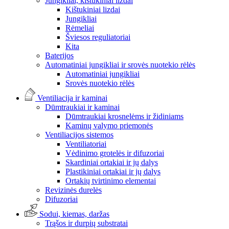
Jungikliai, kištukiniai lizdai
Kištukiniai lizdai
Jungikliai
Rėmeliai
Šviesos reguliatoriai
Kita
Baterijos
Automatiniai jungikliai ir srovės nuotekio rėlės
Automatiniai jungikliai
Srovės nuotekio rėlės
Ventiliacija ir kaminai
Dūmtraukiai ir kaminai
Dūmtraukiai krosnelėms ir židiniams
Kaminų valymo priemonės
Ventiliacijos sistemos
Ventiliatoriai
Vėdinimo grotelės ir difuzoriai
Skardiniai ortakiai ir jų dalys
Plastikiniai ortakiai ir jų dalys
Ortakių tvirtinimo elementai
Revizinės durelės
Difuzoriai
Sodui, kiemas, daržas
Trąšos ir durpių substratai