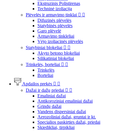
Ekstruzinis Polistirenas
Techninė izoliacija
Plėvelės ir armavimo tinklai


Difuzinės plėvelės
Statybinės plėvelės
Garo plėvelė
Armavimo tinkleliai
Vėjo izoliacinės plėvelės
Statybiniai blokeliai


Akyto betono blokeliai
Silikatiniai blokeliai
Trinkelės, borteliai


Trinkelės
Borteliai
Apdailos prekės


Dažai ir dažų priedai


Emaliniai dažai
Antikoroziniai emaliniai dažai
Grindų dažai
Vandens dispersiniai dažai
Aerozoliniai dažai, gruntai ir kt.
Specialios paskirties dažai, priedai
Skiedikliai, tirpikliai