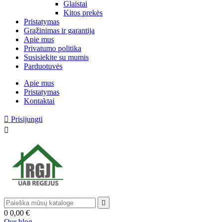
Glaistai
Kitos prekės
Pristatymas
Grąžinimas ir garantija
Apie mus
Privatumo politika
Susisiekite su mumis
Parduotuvės
Apie mus
Pristatymas
Kontaktai

Prisijungti


0
0,00 €
Our blog