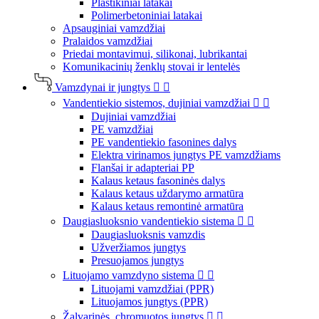
Plastikiniai latakai
Polimerbetoniniai latakai
Apsauginiai vamzdžiai
Pralaidos vamzdžiai
Priedai montavimui, silikonai, lubrikantai
Komunikacinių ženklų stovai ir lentelės
Vamzdynai ir jungtys


Vandentiekio sistemos, dujiniai vamzdžiai


Dujiniai vamzdžiai
PE vamzdžiai
PE vandentiekio fasonines dalys
Elektra virinamos jungtys PE vamzdžiams
Flanšai ir adapteriai PP
Kalaus ketaus fasoninės dalys
Kalaus ketaus uždarymo armatūra
Kalaus ketaus remontinė armatūra
Daugiasluoksnio vandentiekio sistema


Daugiasluoksnis vamzdis
Užveržiamos jungtys
Presuojamos jungtys
Lituojamo vamzdyno sistema


Lituojami vamzdžiai (PPR)
Lituojamos jungtys (PPR)
Žalvarinės, chromuotos jungtys

