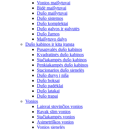
Vonios maišytuvai
Bidė maišytuvai
Dušo maišytuvai
Dušo sistemos
Dušo komplektai
Dušo galvos ir galvutės
Dušo žarnos
Maišytuvo dalys
Dušo kabinos ir kita įranga
Pusapvalės dušo kabinos
Kvadratinės dušo kabinos
Stačiakampės dušo kabinos
Penkiakampės dušo kabinos
Stacionarios dušo sienelės
Dušo durys į nišą
Dušo boksai
Dušo padėklai
Dušo latakai
Dušo trapai
Vonios
Laisvai stovinčios vonios
Ravak slim vonios
Stačiakampės vonios
Asimetriškos vonios
Vonios sienelės