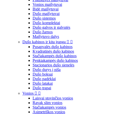
Vonios maišytuvai
Bidė maišytuvai
Dušo maišytuvai
Dušo sistemos
Dušo komplektai
Dušo galvos ir galvutės
Dušo žarnos
Maišytuvo dalys
Dušo kabinos ir kita įranga


Pusapvalės dušo kabinos
Kvadratinės dušo kabinos
Stačiakampės dušo kabinos
Penkiakampės dušo kabinos
Stacionarios dušo sienelės
Dušo durys į nišą
Dušo boksai
Dušo padėklai
Dušo latakai
Dušo trapai
Vonios


Laisvai stovinčios vonios
Ravak slim vonios
Stačiakampės vonios
Asimetriškos vonios