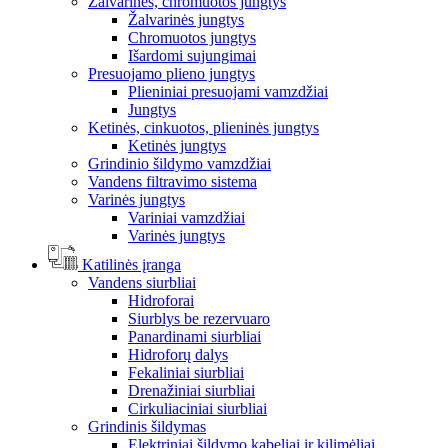
Žalvarinės, chromuotos jungtys
Žalvarinės jungtys
Chromuotos jungtys
Išardomi sujungimai
Presuojamo plieno jungtys
Plieniniai presuojami vamzdžiai
Jungtys
Ketinės, cinkuotos, plieninės jungtys
Ketinės jungtys
Grindinio šildymo vamzdžiai
Vandens filtravimo sistema
Varinės jungtys
Variniai vamzdžiai
Varinės jungtys
Katilinės įranga
Vandens siurbliai
Hidroforai
Siurblys be rezervuaro
Panardinami siurbliai
Hidroforų dalys
Fekaliniai siurbliai
Drenažiniai siurbliai
Cirkuliaciniai siurbliai
Grindinis šildymas
Elektriniai šildymo kabeliai ir kilimėliai