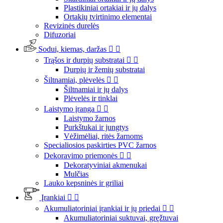
Plastikiniai ortakiai ir jų dalys
Ortakių tvirtinimo elementai
Revizinės durelės
Difuzoriai
Sodui, kiemas, daržas


Trąšos ir durpių substratai


Durpių ir žemių substratai
Šiltnamiai, plėvelės


Šiltnamiai ir jų dalys
Plėvelės ir tinklai
Laistymo įranga


Laistymo žarnos
Purkštukai ir jungtys
Vėžimėliai, ritės žarnoms
Specialiosios paskirties PVC žarnos
Dekoravimo priemonės


Dekoratyviniai akmenukai
Mulčias
Lauko kepsninės ir griliai
Įrankiai


Akumuliatoriniai įrankiai ir jų priedai


Akumuliatoriniai suktuvai, gręžtuvai