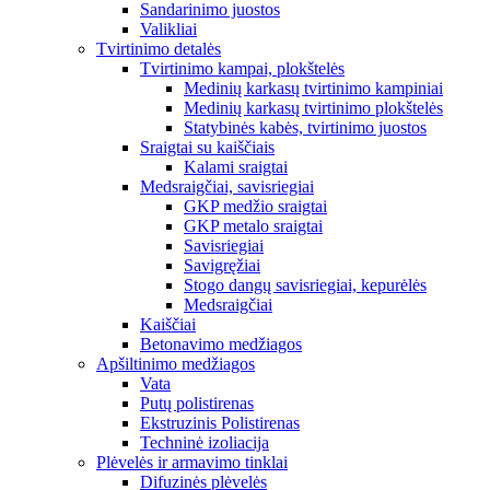
Sandarinimo juostos
Valikliai
Tvirtinimo detalės
Tvirtinimo kampai, plokštelės
Medinių karkasų tvirtinimo kampiniai
Medinių karkasų tvirtinimo plokštelės
Statybinės kabės, tvirtinimo juostos
Sraigtai su kaiščiais
Kalami sraigtai
Medsraigčiai, savisriegiai
GKP medžio sraigtai
GKP metalo sraigtai
Savisriegiai
Savigręžiai
Stogo dangų savisriegiai, kepurėlės
Medsraigčiai
Kaiščiai
Betonavimo medžiagos
Apšiltinimo medžiagos
Vata
Putų polistirenas
Ekstruzinis Polistirenas
Techninė izoliacija
Plėvelės ir armavimo tinklai
Difuzinės plėvelės