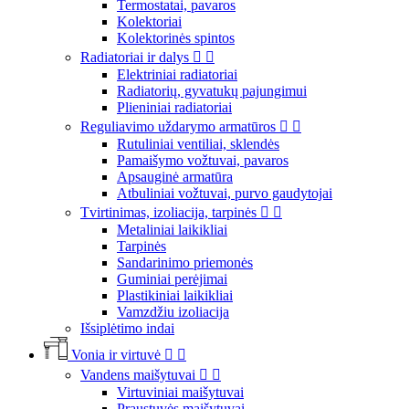
Termostatai, pavaros
Kolektoriai
Kolektorinės spintos
Radiatoriai ir dalys


Elektriniai radiatoriai
Radiatorių, gyvatukų pajungimui
Plieniniai radiatoriai
Reguliavimo uždarymo armatūros


Rutuliniai ventiliai, sklendės
Pamaišymo vožtuvai, pavaros
Apsauginė armatūra
Atbuliniai vožtuvai, purvo gaudytojai
Tvirtinimas, izoliacija, tarpinės


Metaliniai laikikliai
Tarpinės
Sandarinimo priemonės
Guminiai perėjimai
Plastikiniai laikikliai
Vamzdžiu izoliacija
Išsiplėtimo indai
Vonia ir virtuvė


Vandens maišytuvai


Virtuviniai maišytuvai
Praustuvės maišytuvai