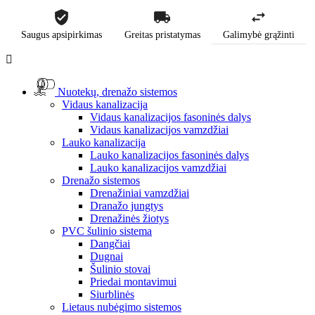
Saugus apsipirkimas
Greitas pristatymas
Galimybė grąžinti

Nuotekų, drenažo sistemos
Vidaus kanalizacija
Vidaus kanalizacijos fasoninės dalys
Vidaus kanalizacijos vamzdžiai
Lauko kanalizacija
Lauko kanalizacijos fasoninės dalys
Lauko kanalizacijos vamzdžiai
Drenažo sistemos
Drenažiniai vamzdžiai
Dranažo jungtys
Drenažinės žiotys
PVC šulinio sistema
Dangčiai
Dugnai
Šulinio stovai
Priedai montavimui
Siurblinės
Lietaus nubėgimo sistemos