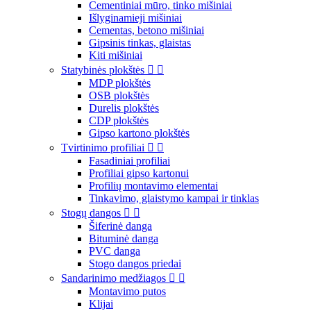
Cementiniai mūro, tinko mišiniai
Išlyginamieji mišiniai
Cementas, betono mišiniai
Gipsinis tinkas, glaistas
Kiti mišiniai
Statybinės plokštės


MDP plokštės
OSB plokštės
Durelis plokštės
CDP plokštės
Gipso kartono plokštės
Tvirtinimo profiliai


Fasadiniai profiliai
Profiliai gipso kartonui
Profilių montavimo elementai
Tinkavimo, glaistymo kampai ir tinklas
Stogų dangos


Šiferinė danga
Bituminė danga
PVC danga
Stogo dangos priedai
Sandarinimo medžiagos


Montavimo putos
Klijai