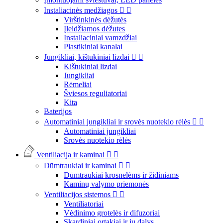
Instaliacinės medžiagos


Virštinkinės dėžutės
Įleidžiamos dėžutes
Instaliaciniai vamzdžiai
Plastikiniai kanalai
Jungikliai, kištukiniai lizdai


Kištukiniai lizdai
Jungikliai
Rėmeliai
Šviesos reguliatoriai
Kita
Baterijos
Automatiniai jungikliai ir srovės nuotekio rėlės


Automatiniai jungikliai
Srovės nuotekio rėlės
Ventiliacija ir kaminai


Dūmtraukiai ir kaminai


Dūmtraukiai krosnelėms ir židiniams
Kaminų valymo priemonės
Ventiliacijos sistemos


Ventiliatoriai
Vėdinimo grotelės ir difuzoriai
Skardiniai ortakiai ir jų dalys