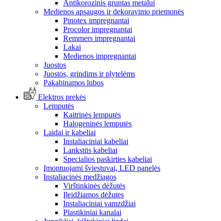
Antikorozinis gruntas metalui
Medienos apsaugos ir dekoravimo priemonės
Pinotex impregnantai
Procolor impregnantai
Remmers impregnantai
Lakai
Medienos impregnantai
Juostos
Juostos, grindims ir plytelėms
Pakabinamos lubos
Elektros prekės
Lemputės
Kaitrinės lemputės
Halogeninės lemputės
Laidai ir kabeliai
Instaliaciniai kabeliai
Lankstūs kabeliai
Specialios paskirties kabeliai
Įmontuojami šviestuvai, LED panelės
Instaliacinės medžiagos
Virštinkinės dėžutės
Įleidžiamos dėžutes
Instaliaciniai vamzdžiai
Plastikiniai kanalai