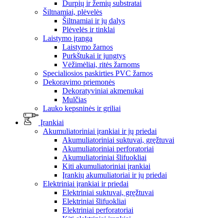
Durpių ir žemių substratai
Šiltnamiai, plėvelės
Šiltnamiai ir jų dalys
Plėvelės ir tinklai
Laistymo įranga
Laistymo žarnos
Purkštukai ir jungtys
Vėžimėliai, ritės žarnoms
Specialiosios paskirties PVC žarnos
Dekoravimo priemonės
Dekoratyviniai akmenukai
Mulčias
Lauko kepsninės ir griliai
Įrankiai
Akumuliatoriniai įrankiai ir jų priedai
Akumuliatoriniai suktuvai, gręžtuvai
Akumuliatoriniai perforatoriai
Akumuliatoriniai šlifuokliai
Kiti akumuliatoriniai įrankiai
Įrankių akumuliatoriai ir jų priedai
Elektriniai įrankiai ir priedai
Elektriniai suktuvai, gręžtuvai
Elektriniai šlifuokliai
Elektriniai perforatoriai