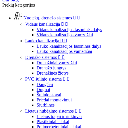
Prekių kategorijos
Nuotekų, drenažo sistemos


Vidaus kanalizacija


Vidaus kanalizacijos fasoninės dalys
Vidaus kanalizacijos vamzdžiai
Lauko kanalizacija


Lauko kanalizacijos fasoninės dalys
Lauko kanalizacijos vamzdžiai
Drenažo sistemos


Drenažiniai vamzdžiai
Dranažo jungtys
Drenažinės žiotys
PVC šulinio sistema


Dangčiai
Dugnai
Šulinio stovai
Priedai montavimui
Siurblinės
Lietaus nubėgimo sistemos


Lietaus trapai ir rinktuvai
Plastikiniai latakai
Polimerbetoniniai latakai