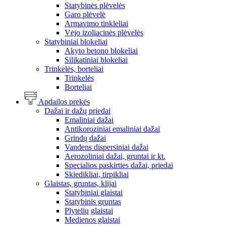
Statybinės plėvelės
Garo plėvelė
Armavimo tinkleliai
Vėjo izoliacinės plėvelės
Statybiniai blokeliai
Akyto betono blokeliai
Silikatiniai blokeliai
Trinkelės, borteliai
Trinkelės
Borteliai
Apdailos prekės
Dažai ir dažų priedai
Emaliniai dažai
Antikoroziniai emaliniai dažai
Grindų dažai
Vandens dispersiniai dažai
Aerozoliniai dažai, gruntai ir kt.
Specialios paskirties dažai, priedai
Skiedikliai, tirpikliai
Glaistas, gruntas, klijai
Statybiniai glaistai
Statybinis gruntas
Plytelių glaistai
Medienos glaistai