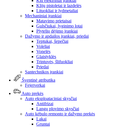
Kiti elektriniai įrankiai
Klijų pistoletai ir lazdelės
Lituokliai ir lydmetaliai
Mechaniniai įrankiai
Matavimo prietaisai
Gulsčiukai, lyginimo lotai
Plytelių dėjimo įrankiai
Dažymo ir apdailos įrankiai, priedai
Teptukai, šepečiai
Voleliai
Vonelės
Glaistyklės
Trintuvės, šlifuokliai
Priedai
Santechnikos įrankiai
Šventinė atributika
Fejerverkai
Auto prekės
Auto eksploataciniai skysčiai
Antifrizai
Langų plovimo skysčiai
Auto kėbulo remonto ir dažymo prekės
Lakai
Gruntai