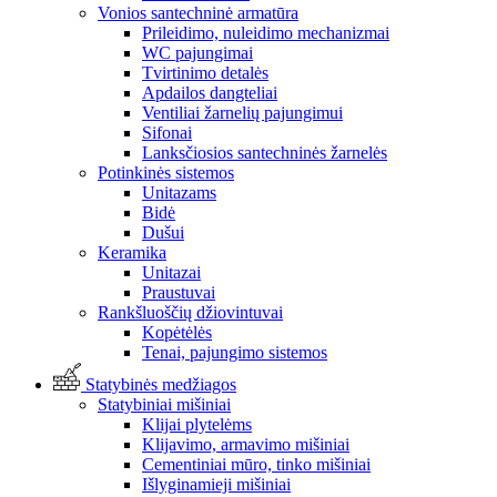
Vonios santechninė armatūra
Prileidimo, nuleidimo mechanizmai
WC pajungimai
Tvirtinimo detalės
Apdailos dangteliai
Ventiliai žarnelių pajungimui
Sifonai
Lanksčiosios santechninės žarnelės
Potinkinės sistemos
Unitazams
Bidė
Dušui
Keramika
Unitazai
Praustuvai
Rankšluoščių džiovintuvai
Kopėtėlės
Tenai, pajungimo sistemos
Statybinės medžiagos
Statybiniai mišiniai
Klijai plytelėms
Klijavimo, armavimo mišiniai
Cementiniai mūro, tinko mišiniai
Išlyginamieji mišiniai