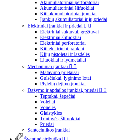
Akumuliatoriniai perforatoriai
Akumuliatoriniai šlifuokliai
Kiti akumuliatoriniai įrankiai
Įrankių akumuliatoriai ir jų priedai
Elektriniai įrankiai ir priedai


Elektriniai suktuvai, gręžtuvai
Elektriniai šlifuokliai
Elektriniai perforatoriai
Kiti elektriniai įrankiai
Klijų pistoletai ir lazdelės
Lituokliai ir lydmetaliai
Mechaniniai įrankiai


Matavimo prietaisai
Gulsčiukai, lyginimo lotai
Plytelių dėjimo įrankiai
Dažymo ir apdailos įrankiai, priedai


Teptukai, šepečiai
Voleliai
Vonelės
Glaistyklės
Trintuvės, šlifuokliai
Priedai
Santechnikos įrankiai
Šventinė atributika

