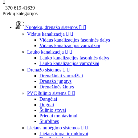

+370 619 41639
Prekių kategorijos
Nuotekų, drenažo sistemos


Vidaus kanalizacija


Vidaus kanalizacijos fasoninės dalys
Vidaus kanalizacijos vamzdžiai
Lauko kanalizacija


Lauko kanalizacijos fasoninės dalys
Lauko kanalizacijos vamzdžiai
Drenažo sistemos


Drenažiniai vamzdžiai
Dranažo jungtys
Drenažinės žiotys
PVC šulinio sistema


Dangčiai
Dugnai
Šulinio stovai
Priedai montavimui
Siurblinės
Lietaus nubėgimo sistemos


Lietaus trapai ir rinktuvai