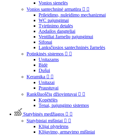
Vonios sienelės
Vonios santechninė armatūra


Prileidimo, nuleidimo mechanizmai
WC pajungimai
Tvirtinimo detalės
Apdailos dangteliai
Ventiliai žarnelių pajungimui
Sifonai
Lanksčiosios santechninės žarnelės
Potinkinės sistemos


Unitazams
Bidė
Dušui
Keramika


Unitazai
Praustuvai
Rankšluoščių džiovintuvai


Kopėtėlės
Tenai, pajungimo sistemos
Statybinės medžiagos


Statybiniai mišiniai


Klijai plytelėms
Klijavimo, armavimo mišiniai