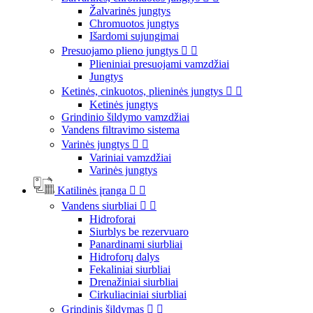
Žalvarinės jungtys
Chromuotos jungtys
Išardomi sujungimai
Presuojamo plieno jungtys


Plieniniai presuojami vamzdžiai
Jungtys
Ketinės, cinkuotos, plieninės jungtys


Ketinės jungtys
Grindinio šildymo vamzdžiai
Vandens filtravimo sistema
Varinės jungtys


Variniai vamzdžiai
Varinės jungtys
Katilinės įranga


Vandens siurbliai


Hidroforai
Siurblys be rezervuaro
Panardinami siurbliai
Hidroforų dalys
Fekaliniai siurbliai
Drenažiniai siurbliai
Cirkuliaciniai siurbliai
Grindinis šildymas

