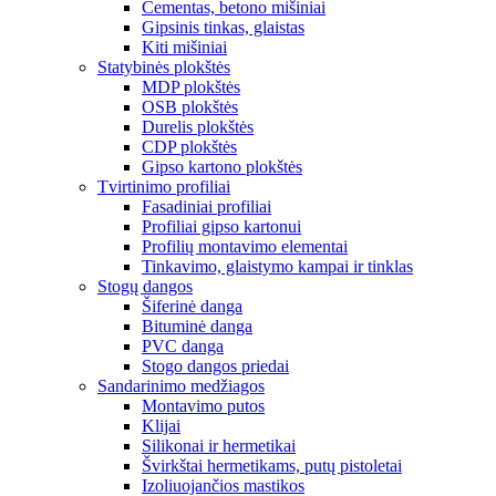
Cementas, betono mišiniai
Gipsinis tinkas, glaistas
Kiti mišiniai
Statybinės plokštės
MDP plokštės
OSB plokštės
Durelis plokštės
CDP plokštės
Gipso kartono plokštės
Tvirtinimo profiliai
Fasadiniai profiliai
Profiliai gipso kartonui
Profilių montavimo elementai
Tinkavimo, glaistymo kampai ir tinklas
Stogų dangos
Šiferinė danga
Bituminė danga
PVC danga
Stogo dangos priedai
Sandarinimo medžiagos
Montavimo putos
Klijai
Silikonai ir hermetikai
Švirkštai hermetikams, putų pistoletai
Izoliuojančios mastikos