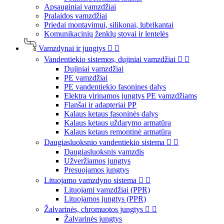
Apsauginiai vamzdžiai
Pralaidos vamzdžiai
Priedai montavimui, silikonai, lubrikantai
Komunikacinių ženklų stovai ir lentelės
Vamzdynai ir jungtys


Vandentiekio sistemos, dujiniai vamzdžiai


Dujiniai vamzdžiai
PE vamzdžiai
PE vandentiekio fasonines dalys
Elektra virinamos jungtys PE vamzdžiams
Flanšai ir adapteriai PP
Kalaus ketaus fasoninės dalys
Kalaus ketaus uždarymo armatūra
Kalaus ketaus remontinė armatūra
Daugiasluoksnio vandentiekio sistema


Daugiasluoksnis vamzdis
Užveržiamos jungtys
Presuojamos jungtys
Lituojamo vamzdyno sistema


Lituojami vamzdžiai (PPR)
Lituojamos jungtys (PPR)
Žalvarinės, chromuotos jungtys


Žalvarinės jungtys