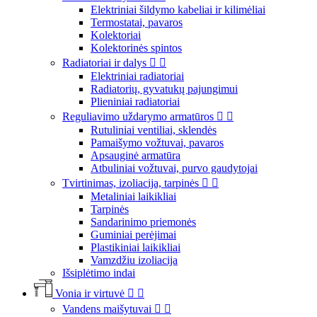
Elektriniai šildymo kabeliai ir kilimėliai
Termostatai, pavaros
Kolektoriai
Kolektorinės spintos
Radiatoriai ir dalys


Elektriniai radiatoriai
Radiatorių, gyvatukų pajungimui
Plieniniai radiatoriai
Reguliavimo uždarymo armatūros


Rutuliniai ventiliai, sklendės
Pamaišymo vožtuvai, pavaros
Apsauginė armatūra
Atbuliniai vožtuvai, purvo gaudytojai
Tvirtinimas, izoliacija, tarpinės


Metaliniai laikikliai
Tarpinės
Sandarinimo priemonės
Guminiai perėjimai
Plastikiniai laikikliai
Vamzdžiu izoliacija
Išsiplėtimo indai
Vonia ir virtuvė


Vandens maišytuvai

