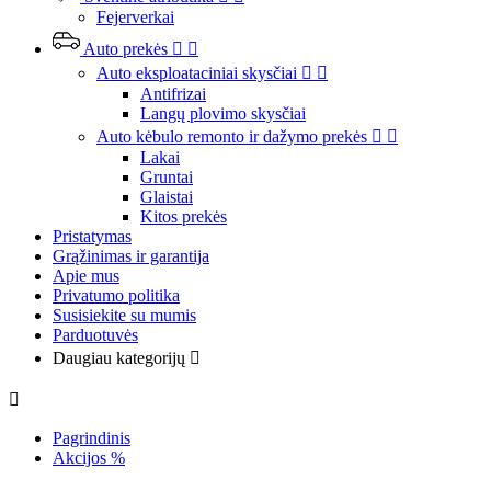
Fejerverkai
Auto prekės


Auto eksploataciniai skysčiai


Antifrizai
Langų plovimo skysčiai
Auto kėbulo remonto ir dažymo prekės


Lakai
Gruntai
Glaistai
Kitos prekės
Pristatymas
Grąžinimas ir garantija
Apie mus
Privatumo politika
Susisiekite su mumis
Parduotuvės
Daugiau kategorijų


Pagrindinis
Akcijos %