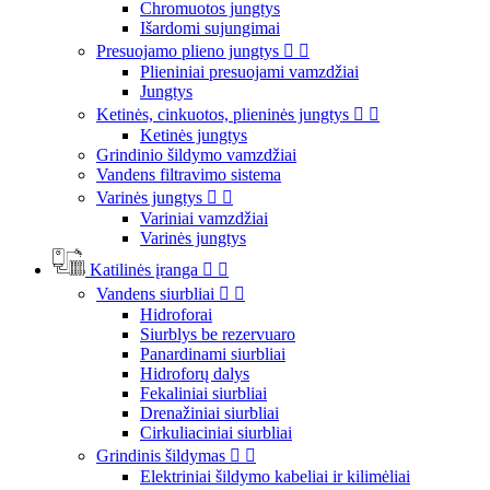
Chromuotos jungtys
Išardomi sujungimai
Presuojamo plieno jungtys


Plieniniai presuojami vamzdžiai
Jungtys
Ketinės, cinkuotos, plieninės jungtys


Ketinės jungtys
Grindinio šildymo vamzdžiai
Vandens filtravimo sistema
Varinės jungtys


Variniai vamzdžiai
Varinės jungtys
Katilinės įranga


Vandens siurbliai


Hidroforai
Siurblys be rezervuaro
Panardinami siurbliai
Hidroforų dalys
Fekaliniai siurbliai
Drenažiniai siurbliai
Cirkuliaciniai siurbliai
Grindinis šildymas


Elektriniai šildymo kabeliai ir kilimėliai