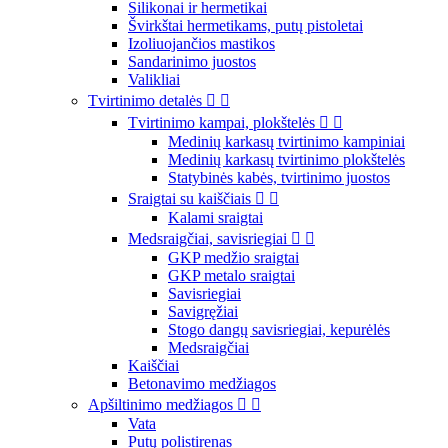
Silikonai ir hermetikai
Švirkštai hermetikams, putų pistoletai
Izoliuojančios mastikos
Sandarinimo juostos
Valikliai
Tvirtinimo detalės


Tvirtinimo kampai, plokštelės


Medinių karkasų tvirtinimo kampiniai
Medinių karkasų tvirtinimo plokštelės
Statybinės kabės, tvirtinimo juostos
Sraigtai su kaiščiais


Kalami sraigtai
Medsraigčiai, savisriegiai


GKP medžio sraigtai
GKP metalo sraigtai
Savisriegiai
Savigręžiai
Stogo dangų savisriegiai, kepurėlės
Medsraigčiai
Kaiščiai
Betonavimo medžiagos
Apšiltinimo medžiagos


Vata
Putų polistirenas