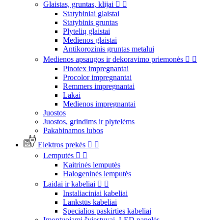
Glaistas, gruntas, klijai


Statybiniai glaistai
Statybinis gruntas
Plytelių glaistai
Medienos glaistai
Antikorozinis gruntas metalui
Medienos apsaugos ir dekoravimo priemonės


Pinotex impregnantai
Procolor impregnantai
Remmers impregnantai
Lakai
Medienos impregnantai
Juostos
Juostos, grindims ir plytelėms
Pakabinamos lubos
Elektros prekės


Lemputės


Kaitrinės lemputės
Halogeninės lemputės
Laidai ir kabeliai


Instaliaciniai kabeliai
Lankstūs kabeliai
Specialios paskirties kabeliai
Įmontuojami šviestuvai, LED panelės