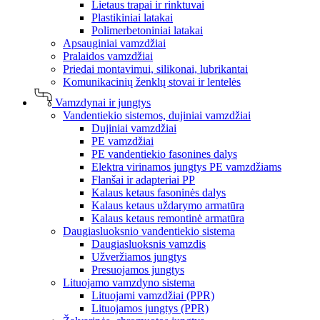
Lietaus trapai ir rinktuvai
Plastikiniai latakai
Polimerbetoniniai latakai
Apsauginiai vamzdžiai
Pralaidos vamzdžiai
Priedai montavimui, silikonai, lubrikantai
Komunikacinių ženklų stovai ir lentelės
Vamzdynai ir jungtys
Vandentiekio sistemos, dujiniai vamzdžiai
Dujiniai vamzdžiai
PE vamzdžiai
PE vandentiekio fasonines dalys
Elektra virinamos jungtys PE vamzdžiams
Flanšai ir adapteriai PP
Kalaus ketaus fasoninės dalys
Kalaus ketaus uždarymo armatūra
Kalaus ketaus remontinė armatūra
Daugiasluoksnio vandentiekio sistema
Daugiasluoksnis vamzdis
Užveržiamos jungtys
Presuojamos jungtys
Lituojamo vamzdyno sistema
Lituojami vamzdžiai (PPR)
Lituojamos jungtys (PPR)