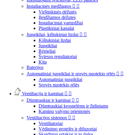
Instaliacinės medžiagos


Virštinkinės dėžutės
Įleidžiamos dėžutes
Instaliaciniai vamzdžiai
Plastikiniai kanalai
Jungikliai, kištukiniai lizdai


Kištukiniai lizdai
Jungikliai
Rėmeliai
Šviesos reguliatoriai
Kita
Baterijos
Automatiniai jungikliai ir srovės nuotekio rėlės


Automatiniai jungikliai
Srovės nuotekio rėlės
Ventiliacija ir kaminai


Dūmtraukiai ir kaminai


Dūmtraukiai krosnelėms ir židiniams
Kaminų valymo priemonės
Ventiliacijos sistemos


Ventiliatoriai
Vėdinimo grotelės ir difuzoriai
Skardiniai ortakiai ir jų dalys