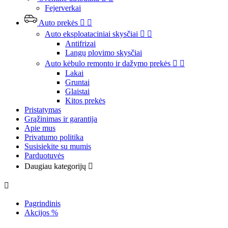
Fejerverkai
Auto prekės


Auto eksploataciniai skysčiai


Antifrizai
Langų plovimo skysčiai
Auto kėbulo remonto ir dažymo prekės


Lakai
Gruntai
Glaistai
Kitos prekės
Pristatymas
Grąžinimas ir garantija
Apie mus
Privatumo politika
Susisiekite su mumis
Parduotuvės
Daugiau kategorijų


Pagrindinis
Akcijos %