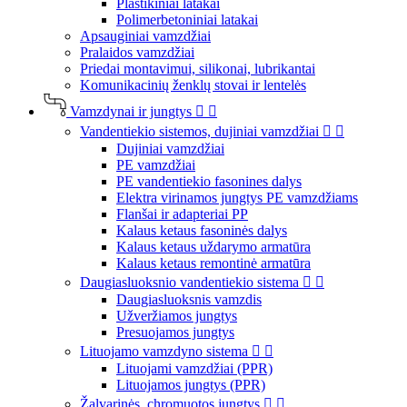
Plastikiniai latakai
Polimerbetoniniai latakai
Apsauginiai vamzdžiai
Pralaidos vamzdžiai
Priedai montavimui, silikonai, lubrikantai
Komunikacinių ženklų stovai ir lentelės
Vamzdynai ir jungtys


Vandentiekio sistemos, dujiniai vamzdžiai


Dujiniai vamzdžiai
PE vamzdžiai
PE vandentiekio fasonines dalys
Elektra virinamos jungtys PE vamzdžiams
Flanšai ir adapteriai PP
Kalaus ketaus fasoninės dalys
Kalaus ketaus uždarymo armatūra
Kalaus ketaus remontinė armatūra
Daugiasluoksnio vandentiekio sistema


Daugiasluoksnis vamzdis
Užveržiamos jungtys
Presuojamos jungtys
Lituojamo vamzdyno sistema


Lituojami vamzdžiai (PPR)
Lituojamos jungtys (PPR)
Žalvarinės, chromuotos jungtys

