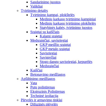
Sandarinimo juostos
Valikliai
Tvirtinimo detalės
Tvirtinimo kampai, plokštelės
Medinių karkasų tvirtinimo kampiniai
Medinių karkasų tvirtinimo plokštelės
Statybinės kabės, tvirtinimo juostos
Sraigtai su kaiščiais
Kalami sraigtai
Medsraigčiai, savisriegiai
GKP medžio sraigtai
GKP metalo sraigtai
Savisriegiai
Savigręžiai
Stogo dangų savisriegiai, kepurėlės
Medsraigčiai
Kaiščiai
Betonavimo medžiagos
Apšiltinimo medžiagos
Vata
Putų polistirenas
Ekstruzinis Polistirenas
Techninė izoliacija
Plėvelės ir armavimo tinklai
Difuzinės plėvelės