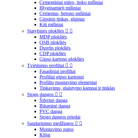
Cementiniai mūro, tinko mišiniai
Išlyginamieji mišiniai
Cementas, betono mišiniai
Gipsinis tinkas, glaistas
Kiti mišiniai
Statybinės plokštės


MDP plokštės
OSB plokštės
Durelis plokštės
CDP plokštės
Gipso kartono plokštės
Tvirtinimo profiliai


Fasadiniai profiliai
Profiliai gipso kartonui
Profilių montavimo elementai
Tinkavimo, glaistymo kampai ir tinklas
Stogų dangos


Šiferinė danga
Bituminė danga
PVC danga
Stogo dangos priedai
Sandarinimo medžiagos


Montavimo putos
Klijai