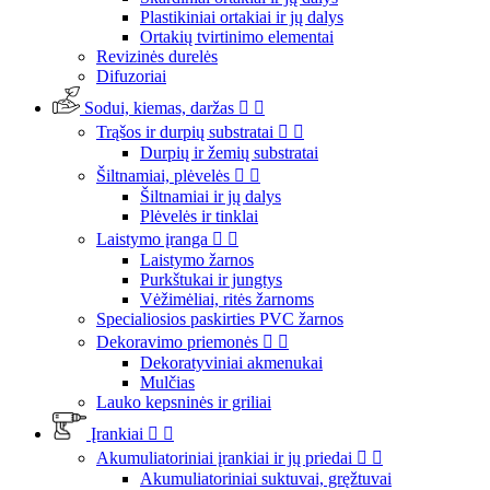
Plastikiniai ortakiai ir jų dalys
Ortakių tvirtinimo elementai
Revizinės durelės
Difuzoriai
Sodui, kiemas, daržas


Trąšos ir durpių substratai


Durpių ir žemių substratai
Šiltnamiai, plėvelės


Šiltnamiai ir jų dalys
Plėvelės ir tinklai
Laistymo įranga


Laistymo žarnos
Purkštukai ir jungtys
Vėžimėliai, ritės žarnoms
Specialiosios paskirties PVC žarnos
Dekoravimo priemonės


Dekoratyviniai akmenukai
Mulčias
Lauko kepsninės ir griliai
Įrankiai


Akumuliatoriniai įrankiai ir jų priedai


Akumuliatoriniai suktuvai, gręžtuvai