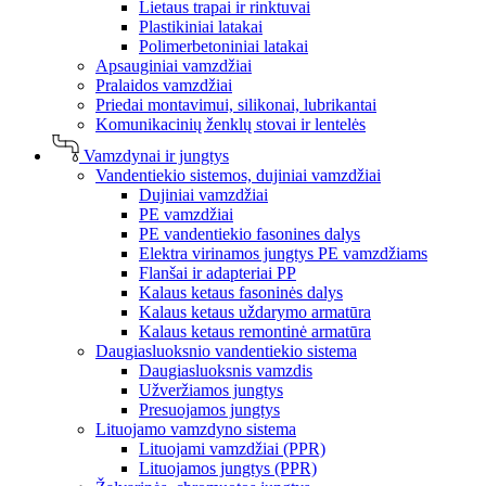
Lietaus trapai ir rinktuvai
Plastikiniai latakai
Polimerbetoniniai latakai
Apsauginiai vamzdžiai
Pralaidos vamzdžiai
Priedai montavimui, silikonai, lubrikantai
Komunikacinių ženklų stovai ir lentelės
Vamzdynai ir jungtys
Vandentiekio sistemos, dujiniai vamzdžiai
Dujiniai vamzdžiai
PE vamzdžiai
PE vandentiekio fasonines dalys
Elektra virinamos jungtys PE vamzdžiams
Flanšai ir adapteriai PP
Kalaus ketaus fasoninės dalys
Kalaus ketaus uždarymo armatūra
Kalaus ketaus remontinė armatūra
Daugiasluoksnio vandentiekio sistema
Daugiasluoksnis vamzdis
Užveržiamos jungtys
Presuojamos jungtys
Lituojamo vamzdyno sistema
Lituojami vamzdžiai (PPR)
Lituojamos jungtys (PPR)