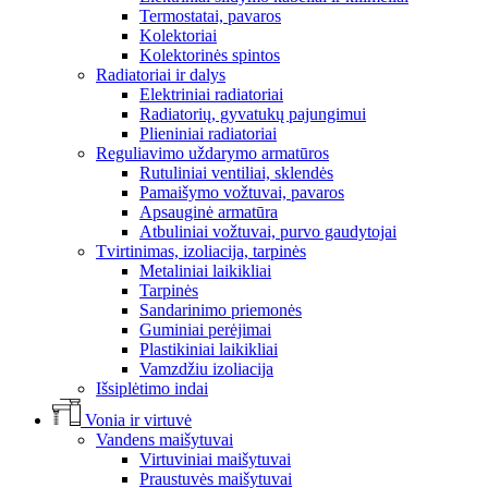
Termostatai, pavaros
Kolektoriai
Kolektorinės spintos
Radiatoriai ir dalys
Elektriniai radiatoriai
Radiatorių, gyvatukų pajungimui
Plieniniai radiatoriai
Reguliavimo uždarymo armatūros
Rutuliniai ventiliai, sklendės
Pamaišymo vožtuvai, pavaros
Apsauginė armatūra
Atbuliniai vožtuvai, purvo gaudytojai
Tvirtinimas, izoliacija, tarpinės
Metaliniai laikikliai
Tarpinės
Sandarinimo priemonės
Guminiai perėjimai
Plastikiniai laikikliai
Vamzdžiu izoliacija
Išsiplėtimo indai
Vonia ir virtuvė
Vandens maišytuvai
Virtuviniai maišytuvai
Praustuvės maišytuvai