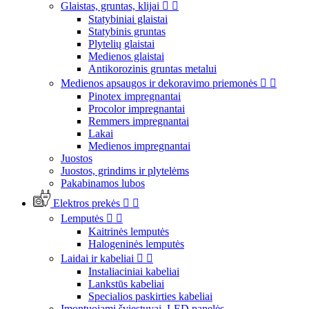
Glaistas, gruntas, klijai


Statybiniai glaistai
Statybinis gruntas
Plytelių glaistai
Medienos glaistai
Antikorozinis gruntas metalui
Medienos apsaugos ir dekoravimo priemonės


Pinotex impregnantai
Procolor impregnantai
Remmers impregnantai
Lakai
Medienos impregnantai
Juostos
Juostos, grindims ir plytelėms
Pakabinamos lubos
Elektros prekės


Lemputės


Kaitrinės lemputės
Halogeninės lemputės
Laidai ir kabeliai


Instaliaciniai kabeliai
Lankstūs kabeliai
Specialios paskirties kabeliai
Įmontuojami šviestuvai, LED panelės