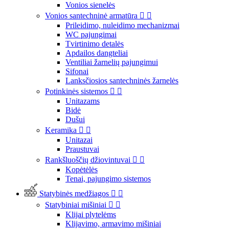
Vonios sienelės
Vonios santechninė armatūra


Prileidimo, nuleidimo mechanizmai
WC pajungimai
Tvirtinimo detalės
Apdailos dangteliai
Ventiliai žarnelių pajungimui
Sifonai
Lanksčiosios santechninės žarnelės
Potinkinės sistemos


Unitazams
Bidė
Dušui
Keramika


Unitazai
Praustuvai
Rankšluoščių džiovintuvai


Kopėtėlės
Tenai, pajungimo sistemos
Statybinės medžiagos


Statybiniai mišiniai


Klijai plytelėms
Klijavimo, armavimo mišiniai