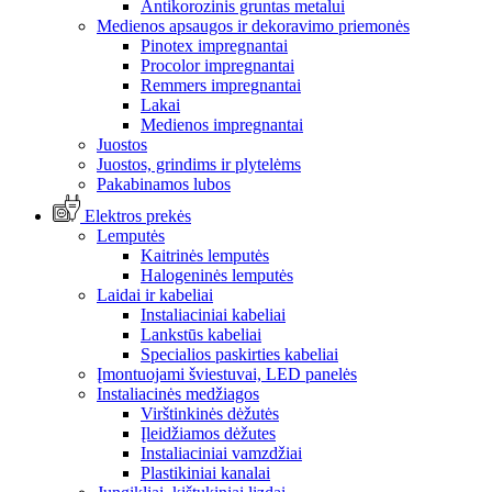
Antikorozinis gruntas metalui
Medienos apsaugos ir dekoravimo priemonės
Pinotex impregnantai
Procolor impregnantai
Remmers impregnantai
Lakai
Medienos impregnantai
Juostos
Juostos, grindims ir plytelėms
Pakabinamos lubos
Elektros prekės
Lemputės
Kaitrinės lemputės
Halogeninės lemputės
Laidai ir kabeliai
Instaliaciniai kabeliai
Lankstūs kabeliai
Specialios paskirties kabeliai
Įmontuojami šviestuvai, LED panelės
Instaliacinės medžiagos
Virštinkinės dėžutės
Įleidžiamos dėžutes
Instaliaciniai vamzdžiai
Plastikiniai kanalai