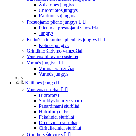
Žalvarinės jungtys
Chromuotos jungtys
Išardomi sujungimai
Presuojamo plieno jungtys


Plieniniai presuojami vamzdžiai
Jungtys
Ketinės, cinkuotos, plieninės jungtys


Ketinės jungtys
Grindinio šildymo vamzdžiai
Vandens filtravimo sistema
Varinės jungtys


Variniai vamzdžiai
Varinės jungtys
Katilinės įranga


Vandens siurbliai


Hidroforai
Siurblys be rezervuaro
Panardinami siurbliai
Hidroforų dalys
Fekaliniai siurbliai
Drenažiniai siurbliai
Cirkuliaciniai siurbliai
Grindinis šildymas

