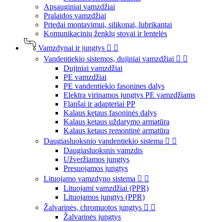
Apsauginiai vamzdžiai
Pralaidos vamzdžiai
Priedai montavimui, silikonai, lubrikantai
Komunikacinių ženklų stovai ir lentelės
Vamzdynai ir jungtys


Vandentiekio sistemos, dujiniai vamzdžiai


Dujiniai vamzdžiai
PE vamzdžiai
PE vandentiekio fasonines dalys
Elektra virinamos jungtys PE vamzdžiams
Flanšai ir adapteriai PP
Kalaus ketaus fasoninės dalys
Kalaus ketaus uždarymo armatūra
Kalaus ketaus remontinė armatūra
Daugiasluoksnio vandentiekio sistema


Daugiasluoksnis vamzdis
Užveržiamos jungtys
Presuojamos jungtys
Lituojamo vamzdyno sistema


Lituojami vamzdžiai (PPR)
Lituojamos jungtys (PPR)
Žalvarinės, chromuotos jungtys


Žalvarinės jungtys