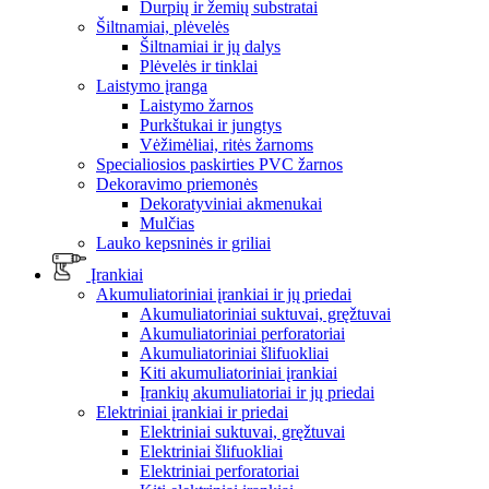
Durpių ir žemių substratai
Šiltnamiai, plėvelės
Šiltnamiai ir jų dalys
Plėvelės ir tinklai
Laistymo įranga
Laistymo žarnos
Purkštukai ir jungtys
Vėžimėliai, ritės žarnoms
Specialiosios paskirties PVC žarnos
Dekoravimo priemonės
Dekoratyviniai akmenukai
Mulčias
Lauko kepsninės ir griliai
Įrankiai
Akumuliatoriniai įrankiai ir jų priedai
Akumuliatoriniai suktuvai, gręžtuvai
Akumuliatoriniai perforatoriai
Akumuliatoriniai šlifuokliai
Kiti akumuliatoriniai įrankiai
Įrankių akumuliatoriai ir jų priedai
Elektriniai įrankiai ir priedai
Elektriniai suktuvai, gręžtuvai
Elektriniai šlifuokliai
Elektriniai perforatoriai