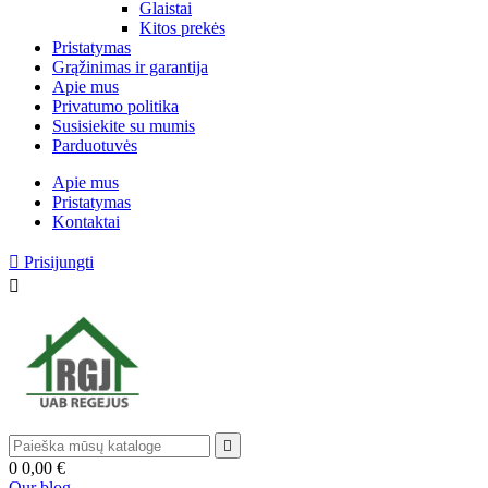
Glaistai
Kitos prekės
Pristatymas
Grąžinimas ir garantija
Apie mus
Privatumo politika
Susisiekite su mumis
Parduotuvės
Apie mus
Pristatymas
Kontaktai

Prisijungti


0
0,00 €
Our blog