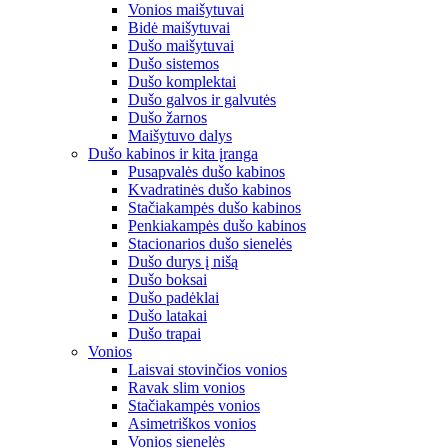
Vonios maišytuvai
Bidė maišytuvai
Dušo maišytuvai
Dušo sistemos
Dušo komplektai
Dušo galvos ir galvutės
Dušo žarnos
Maišytuvo dalys
Dušo kabinos ir kita įranga
Pusapvalės dušo kabinos
Kvadratinės dušo kabinos
Stačiakampės dušo kabinos
Penkiakampės dušo kabinos
Stacionarios dušo sienelės
Dušo durys į nišą
Dušo boksai
Dušo padėklai
Dušo latakai
Dušo trapai
Vonios
Laisvai stovinčios vonios
Ravak slim vonios
Stačiakampės vonios
Asimetriškos vonios
Vonios sienelės