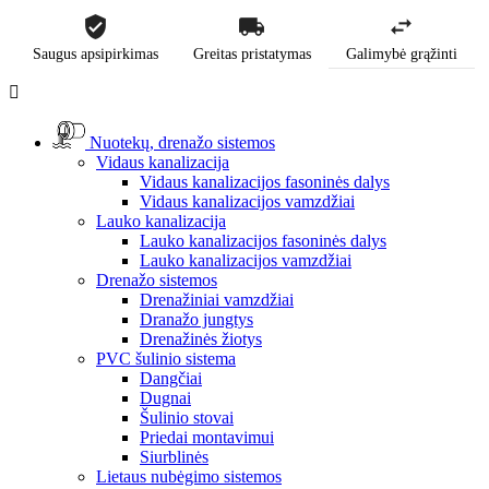
Saugus apsipirkimas
Greitas pristatymas
Galimybė grąžinti

Nuotekų, drenažo sistemos
Vidaus kanalizacija
Vidaus kanalizacijos fasoninės dalys
Vidaus kanalizacijos vamzdžiai
Lauko kanalizacija
Lauko kanalizacijos fasoninės dalys
Lauko kanalizacijos vamzdžiai
Drenažo sistemos
Drenažiniai vamzdžiai
Dranažo jungtys
Drenažinės žiotys
PVC šulinio sistema
Dangčiai
Dugnai
Šulinio stovai
Priedai montavimui
Siurblinės
Lietaus nubėgimo sistemos