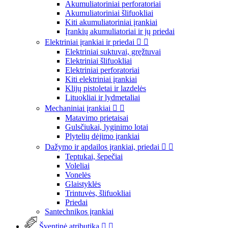
Akumuliatoriniai perforatoriai
Akumuliatoriniai šlifuokliai
Kiti akumuliatoriniai įrankiai
Įrankių akumuliatoriai ir jų priedai
Elektriniai įrankiai ir priedai


Elektriniai suktuvai, gręžtuvai
Elektriniai šlifuokliai
Elektriniai perforatoriai
Kiti elektriniai įrankiai
Klijų pistoletai ir lazdelės
Lituokliai ir lydmetaliai
Mechaniniai įrankiai


Matavimo prietaisai
Gulsčiukai, lyginimo lotai
Plytelių dėjimo įrankiai
Dažymo ir apdailos įrankiai, priedai


Teptukai, šepečiai
Voleliai
Vonelės
Glaistyklės
Trintuvės, šlifuokliai
Priedai
Santechnikos įrankiai
Šventinė atributika

