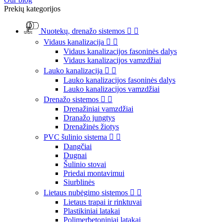
Prekių kategorijos
Nuotekų, drenažo sistemos


Vidaus kanalizacija


Vidaus kanalizacijos fasoninės dalys
Vidaus kanalizacijos vamzdžiai
Lauko kanalizacija


Lauko kanalizacijos fasoninės dalys
Lauko kanalizacijos vamzdžiai
Drenažo sistemos


Drenažiniai vamzdžiai
Dranažo jungtys
Drenažinės žiotys
PVC šulinio sistema


Dangčiai
Dugnai
Šulinio stovai
Priedai montavimui
Siurblinės
Lietaus nubėgimo sistemos


Lietaus trapai ir rinktuvai
Plastikiniai latakai
Polimerbetoniniai latakai