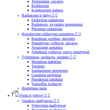
Termostatai, pavaros
Kolektoriai
Kolektorinės spintos
Radiatoriai ir dalys


Elektriniai radiatoriai
Radiatorių, gyvatukų pajungimui
Plieniniai radiatoriai
Reguliavimo uždarymo armatūros


Rutuliniai ventiliai, sklendės
Pamaišymo vožtuvai, pavaros
Apsauginė armatūra
Atbuliniai vožtuvai, purvo gaudytojai
Tvirtinimas, izoliacija, tarpinės


Metaliniai laikikliai
Tarpinės
Sandarinimo priemonės
Guminiai perėjimai
Plastikiniai laikikliai
Vamzdžiu izoliacija
Išsiplėtimo indai
Vonia ir virtuvė


Vandens maišytuvai


Virtuviniai maišytuvai
Praustuvės maišytuvai