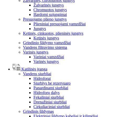
Žalvarinės, chromuotos jungtys
Žalvarinės jungtys
Chromuotos jungtys
Išardomi sujungimai
Presuojamo plieno jungtys
Plieniniai presuojami vamzdžiai
Jungtys
Ketinės, cinkuotos, plieninės jungtys
Ketinės jungtys
Grindinio šildymo vamzdžiai
Vandens filtravimo sistema
Varinės jungtys
Variniai vamzdžiai
Varinės jungtys
Katilinės įranga
Vandens siurbliai
Hidroforai
Siurblys be rezervuaro
Panardinami siurbliai
Hidroforų dalys
Fekaliniai siurbliai
Drenažiniai siurbliai
Cirkuliaciniai siurbliai
Grindinis šildymas
Elektriniai šildymo kabeliai ir kilimėliai