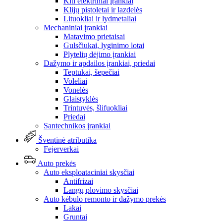
Kiti elektriniai įrankiai
Klijų pistoletai ir lazdelės
Lituokliai ir lydmetaliai
Mechaniniai įrankiai
Matavimo prietaisai
Gulsčiukai, lyginimo lotai
Plytelių dėjimo įrankiai
Dažymo ir apdailos įrankiai, priedai
Teptukai, šepečiai
Voleliai
Vonelės
Glaistyklės
Trintuvės, šlifuokliai
Priedai
Santechnikos įrankiai
Šventinė atributika
Fejerverkai
Auto prekės
Auto eksploataciniai skysčiai
Antifrizai
Langų plovimo skysčiai
Auto kėbulo remonto ir dažymo prekės
Lakai
Gruntai