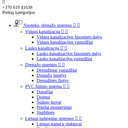

+370 619 41639
Prekių kategorijos
Nuotekų, drenažo sistemos


Vidaus kanalizacija


Vidaus kanalizacijos fasoninės dalys
Vidaus kanalizacijos vamzdžiai
Lauko kanalizacija


Lauko kanalizacijos fasoninės dalys
Lauko kanalizacijos vamzdžiai
Drenažo sistemos


Drenažiniai vamzdžiai
Dranažo jungtys
Drenažinės žiotys
PVC šulinio sistema


Dangčiai
Dugnai
Šulinio stovai
Priedai montavimui
Siurblinės
Lietaus nubėgimo sistemos


Lietaus trapai ir rinktuvai