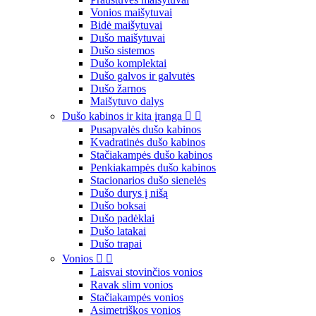
Vonios maišytuvai
Bidė maišytuvai
Dušo maišytuvai
Dušo sistemos
Dušo komplektai
Dušo galvos ir galvutės
Dušo žarnos
Maišytuvo dalys
Dušo kabinos ir kita įranga


Pusapvalės dušo kabinos
Kvadratinės dušo kabinos
Stačiakampės dušo kabinos
Penkiakampės dušo kabinos
Stacionarios dušo sienelės
Dušo durys į nišą
Dušo boksai
Dušo padėklai
Dušo latakai
Dušo trapai
Vonios


Laisvai stovinčios vonios
Ravak slim vonios
Stačiakampės vonios
Asimetriškos vonios