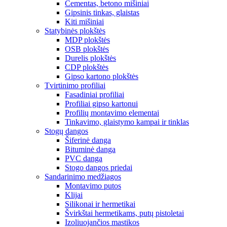
Cementas, betono mišiniai
Gipsinis tinkas, glaistas
Kiti mišiniai
Statybinės plokštės
MDP plokštės
OSB plokštės
Durelis plokštės
CDP plokštės
Gipso kartono plokštės
Tvirtinimo profiliai
Fasadiniai profiliai
Profiliai gipso kartonui
Profilių montavimo elementai
Tinkavimo, glaistymo kampai ir tinklas
Stogų dangos
Šiferinė danga
Bituminė danga
PVC danga
Stogo dangos priedai
Sandarinimo medžiagos
Montavimo putos
Klijai
Silikonai ir hermetikai
Švirkštai hermetikams, putų pistoletai
Izoliuojančios mastikos