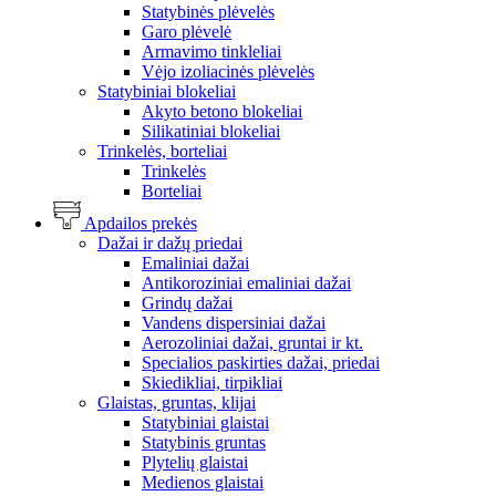
Statybinės plėvelės
Garo plėvelė
Armavimo tinkleliai
Vėjo izoliacinės plėvelės
Statybiniai blokeliai
Akyto betono blokeliai
Silikatiniai blokeliai
Trinkelės, borteliai
Trinkelės
Borteliai
Apdailos prekės
Dažai ir dažų priedai
Emaliniai dažai
Antikoroziniai emaliniai dažai
Grindų dažai
Vandens dispersiniai dažai
Aerozoliniai dažai, gruntai ir kt.
Specialios paskirties dažai, priedai
Skiedikliai, tirpikliai
Glaistas, gruntas, klijai
Statybiniai glaistai
Statybinis gruntas
Plytelių glaistai
Medienos glaistai