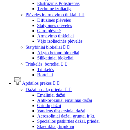
Ekstruzinis Polistirenas
Techninė izoliacija
Plėvelės ir armavimo tinklai


Difuzinės plėvelės
Statybinės plėvelės
Garo plėvelė
Armavimo tinkleliai
Vėjo izoliacinės plėvelės
Statybiniai blokeliai


Akyto betono blokeliai
Silikatiniai blokeliai
Trinkelės, borteliai


Trinkelės
Borteliai
Apdailos prekės


Dažai ir dažų priedai


Emaliniai dažai
Antikoroziniai emaliniai dažai
Grindų dažai
Vandens dispersiniai dažai
Aerozoliniai dažai, gruntai ir kt.
Specialios paskirties dažai, priedai
Skiedikliai, tirpikliai