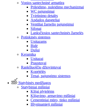
Vonios santechninė armatūra
Prileidimo, nuleidimo mechanizmai
WC pajungimai
Tvirtinimo detalės
Apdailos dangteliai
Ventiliai žarnelių pajungimui
Sifonai
Lanksčiosios santechninės žarnelės
Potinkinės sistemos
Unitazams
Bidė
Dušui
Keramika
Unitazai
Praustuvai
Rankšluoščių džiovintuvai
Kopėtėlės
Tenai, pajungimo sistemos
Statybinės medžiagos
Statybiniai mišiniai
Klijai plytelėms
Klijavimo, armavimo mišiniai
Cementiniai mūro, tinko mišiniai
Išlyginamieji mišiniai