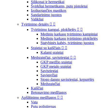
Silikonai ir hermetikai
Švirkštai hermetikams, putų pistoletai
Izoliuojančios mastikos
Sandarinimo juostos
Valikliai
Tvirtinimo detalės


Tvirtinimo kampai, plokštelės


Medinių karkasų tvirtinimo kampiniai
Medinių karkasų tvirtinimo plokštelės
Statybinės kabės, tvirtinimo juostos
Sraigtai su kaiščiais


Kalami sraigtai
Medsraigčiai, savisriegiai


GKP medžio sraigtai
GKP metalo sraigtai
Savisriegiai
Savigręžiai
Stogo dangų savisriegiai, kepurėlės
Medsraigčiai
Kaiščiai
Betonavimo medžiagos
Apšiltinimo medžiagos


Vata
Putų polistirenas