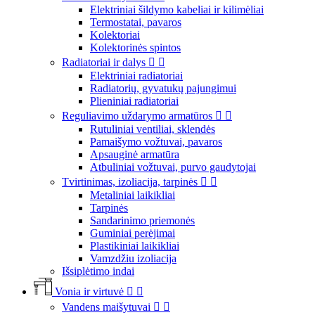
Elektriniai šildymo kabeliai ir kilimėliai
Termostatai, pavaros
Kolektoriai
Kolektorinės spintos
Radiatoriai ir dalys


Elektriniai radiatoriai
Radiatorių, gyvatukų pajungimui
Plieniniai radiatoriai
Reguliavimo uždarymo armatūros


Rutuliniai ventiliai, sklendės
Pamaišymo vožtuvai, pavaros
Apsauginė armatūra
Atbuliniai vožtuvai, purvo gaudytojai
Tvirtinimas, izoliacija, tarpinės


Metaliniai laikikliai
Tarpinės
Sandarinimo priemonės
Guminiai perėjimai
Plastikiniai laikikliai
Vamzdžiu izoliacija
Išsiplėtimo indai
Vonia ir virtuvė


Vandens maišytuvai

