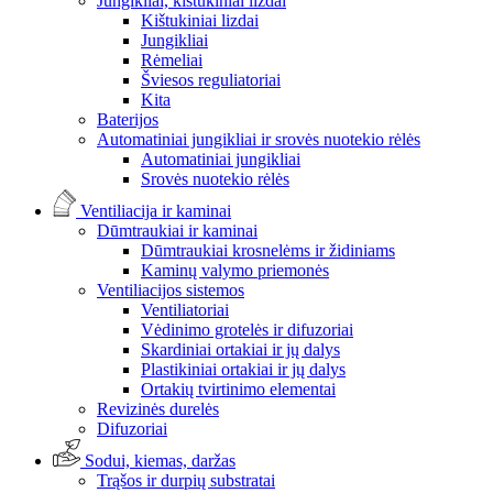
Jungikliai, kištukiniai lizdai
Kištukiniai lizdai
Jungikliai
Rėmeliai
Šviesos reguliatoriai
Kita
Baterijos
Automatiniai jungikliai ir srovės nuotekio rėlės
Automatiniai jungikliai
Srovės nuotekio rėlės
Ventiliacija ir kaminai
Dūmtraukiai ir kaminai
Dūmtraukiai krosnelėms ir židiniams
Kaminų valymo priemonės
Ventiliacijos sistemos
Ventiliatoriai
Vėdinimo grotelės ir difuzoriai
Skardiniai ortakiai ir jų dalys
Plastikiniai ortakiai ir jų dalys
Ortakių tvirtinimo elementai
Revizinės durelės
Difuzoriai
Sodui, kiemas, daržas
Trąšos ir durpių substratai