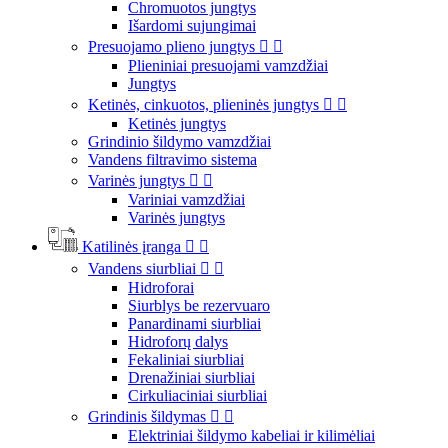
Chromuotos jungtys
Išardomi sujungimai
Presuojamo plieno jungtys


Plieniniai presuojami vamzdžiai
Jungtys
Ketinės, cinkuotos, plieninės jungtys


Ketinės jungtys
Grindinio šildymo vamzdžiai
Vandens filtravimo sistema
Varinės jungtys


Variniai vamzdžiai
Varinės jungtys
Katilinės įranga


Vandens siurbliai


Hidroforai
Siurblys be rezervuaro
Panardinami siurbliai
Hidroforų dalys
Fekaliniai siurbliai
Drenažiniai siurbliai
Cirkuliaciniai siurbliai
Grindinis šildymas


Elektriniai šildymo kabeliai ir kilimėliai