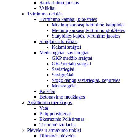
Sandarinimo juostos
Valikliai
Tvirtinimo detalės
Tvirtinimo kampai, plokštelės
Medinių karkasų tvirtinimo kampiniai
Medinių karkasų tvirtinimo plokštelės
Statybinės kabės, tvirtinimo juostos
Sraigtai su kaiščiais
Kalami sraigtai
Medsraigčiai, savisriegiai
GKP medžio sraigtai
GKP metalo sraigtai
Savisriegiai
Savigręžiai
Stogo dangų savisriegiai, kepurėlės
Medsraigčiai
Kaiščiai
Betonavimo medžiagos
Apšiltinimo medžiagos
Vata
Putų polistirenas
Ekstruzinis Polistirenas
Techninė izoliacija
Plėvelės ir armavimo tinklai
Difuzinės plėvelės