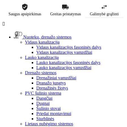
Saugus apsipirkimas
Greitas pristatymas
Galimybė grąžinti

Nuotekų, drenažo sistemos
Vidaus kanalizacija
Vidaus kanalizacijos fasoninės dalys
Vidaus kanalizacijos vamzdžiai
Lauko kanalizacija
Lauko kanalizacijos fasoninės dalys
Lauko kanalizacijos vamzdžiai
Drenažo sistemos
Drenažiniai vamzdžiai
Dranažo jungtys
Drenažinės žiotys
PVC šulinio sistema
Dangčiai
Dugnai
Šulinio stovai
Priedai montavimui
Siurblinės
Lietaus nubėgimo sistemos