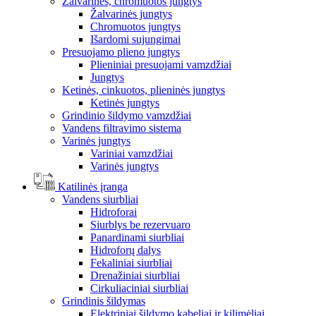
Žalvarinės, chromuotos jungtys
Žalvarinės jungtys
Chromuotos jungtys
Išardomi sujungimai
Presuojamo plieno jungtys
Plieniniai presuojami vamzdžiai
Jungtys
Ketinės, cinkuotos, plieninės jungtys
Ketinės jungtys
Grindinio šildymo vamzdžiai
Vandens filtravimo sistema
Varinės jungtys
Variniai vamzdžiai
Varinės jungtys
Katilinės įranga
Vandens siurbliai
Hidroforai
Siurblys be rezervuaro
Panardinami siurbliai
Hidroforų dalys
Fekaliniai siurbliai
Drenažiniai siurbliai
Cirkuliaciniai siurbliai
Grindinis šildymas
Elektriniai šildymo kabeliai ir kilimėliai