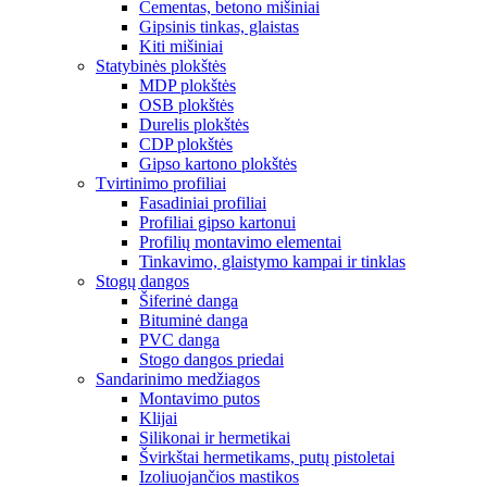
Cementas, betono mišiniai
Gipsinis tinkas, glaistas
Kiti mišiniai
Statybinės plokštės
MDP plokštės
OSB plokštės
Durelis plokštės
CDP plokštės
Gipso kartono plokštės
Tvirtinimo profiliai
Fasadiniai profiliai
Profiliai gipso kartonui
Profilių montavimo elementai
Tinkavimo, glaistymo kampai ir tinklas
Stogų dangos
Šiferinė danga
Bituminė danga
PVC danga
Stogo dangos priedai
Sandarinimo medžiagos
Montavimo putos
Klijai
Silikonai ir hermetikai
Švirkštai hermetikams, putų pistoletai
Izoliuojančios mastikos