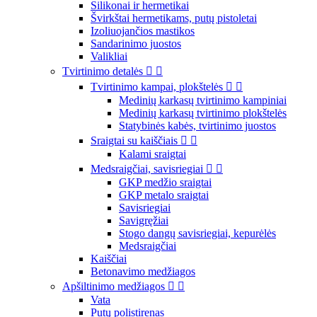
Silikonai ir hermetikai
Švirkštai hermetikams, putų pistoletai
Izoliuojančios mastikos
Sandarinimo juostos
Valikliai
Tvirtinimo detalės


Tvirtinimo kampai, plokštelės


Medinių karkasų tvirtinimo kampiniai
Medinių karkasų tvirtinimo plokštelės
Statybinės kabės, tvirtinimo juostos
Sraigtai su kaiščiais


Kalami sraigtai
Medsraigčiai, savisriegiai


GKP medžio sraigtai
GKP metalo sraigtai
Savisriegiai
Savigręžiai
Stogo dangų savisriegiai, kepurėlės
Medsraigčiai
Kaiščiai
Betonavimo medžiagos
Apšiltinimo medžiagos


Vata
Putų polistirenas