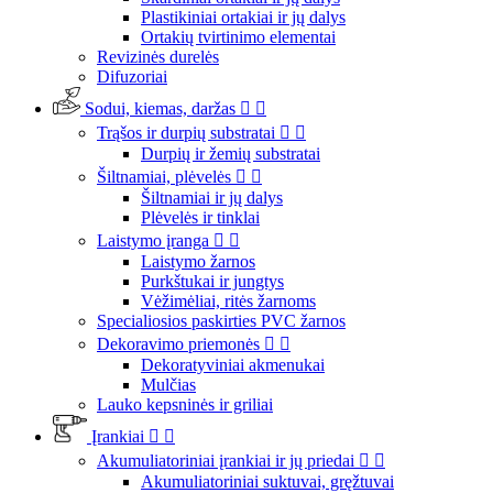
Plastikiniai ortakiai ir jų dalys
Ortakių tvirtinimo elementai
Revizinės durelės
Difuzoriai
Sodui, kiemas, daržas


Trąšos ir durpių substratai


Durpių ir žemių substratai
Šiltnamiai, plėvelės


Šiltnamiai ir jų dalys
Plėvelės ir tinklai
Laistymo įranga


Laistymo žarnos
Purkštukai ir jungtys
Vėžimėliai, ritės žarnoms
Specialiosios paskirties PVC žarnos
Dekoravimo priemonės


Dekoratyviniai akmenukai
Mulčias
Lauko kepsninės ir griliai
Įrankiai


Akumuliatoriniai įrankiai ir jų priedai


Akumuliatoriniai suktuvai, gręžtuvai