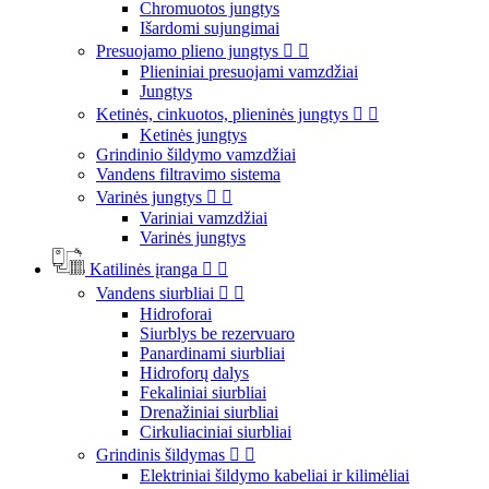
Chromuotos jungtys
Išardomi sujungimai
Presuojamo plieno jungtys


Plieniniai presuojami vamzdžiai
Jungtys
Ketinės, cinkuotos, plieninės jungtys


Ketinės jungtys
Grindinio šildymo vamzdžiai
Vandens filtravimo sistema
Varinės jungtys


Variniai vamzdžiai
Varinės jungtys
Katilinės įranga


Vandens siurbliai


Hidroforai
Siurblys be rezervuaro
Panardinami siurbliai
Hidroforų dalys
Fekaliniai siurbliai
Drenažiniai siurbliai
Cirkuliaciniai siurbliai
Grindinis šildymas


Elektriniai šildymo kabeliai ir kilimėliai