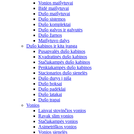
Vonios maišytuvai
Bidė maišytuvai
Dušo maišytuvai
Dušo sistemos
Dušo komplektai
Dušo galvos ir galvutės
Dušo žarnos
Maišytuvo dalys
Dušo kabinos ir kita įranga
Pusapvalės dušo kabinos
Kvadratinės dušo kabinos
Stačiakampės dušo kabinos
Penkiakampės dušo kabinos
Stacionarios dušo sienelės
Dušo durys į nišą
Dušo boksai
Dušo padėklai
Dušo latakai
Dušo trapai
Vonios
Laisvai stovinčios vonios
Ravak slim vonios
Stačiakampės vonios
Asimetriškos vonios
Vonios sienelės