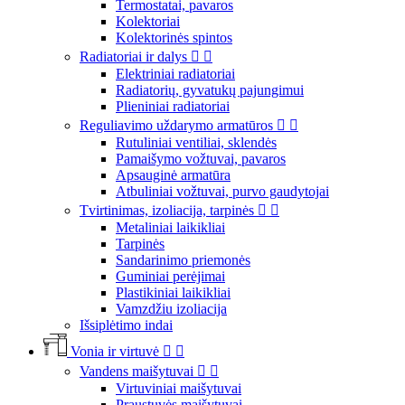
Termostatai, pavaros
Kolektoriai
Kolektorinės spintos
Radiatoriai ir dalys


Elektriniai radiatoriai
Radiatorių, gyvatukų pajungimui
Plieniniai radiatoriai
Reguliavimo uždarymo armatūros


Rutuliniai ventiliai, sklendės
Pamaišymo vožtuvai, pavaros
Apsauginė armatūra
Atbuliniai vožtuvai, purvo gaudytojai
Tvirtinimas, izoliacija, tarpinės


Metaliniai laikikliai
Tarpinės
Sandarinimo priemonės
Guminiai perėjimai
Plastikiniai laikikliai
Vamzdžiu izoliacija
Išsiplėtimo indai
Vonia ir virtuvė


Vandens maišytuvai


Virtuviniai maišytuvai
Praustuvės maišytuvai