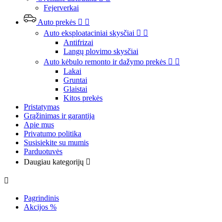
Fejerverkai
Auto prekės


Auto eksploataciniai skysčiai


Antifrizai
Langų plovimo skysčiai
Auto kėbulo remonto ir dažymo prekės


Lakai
Gruntai
Glaistai
Kitos prekės
Pristatymas
Grąžinimas ir garantija
Apie mus
Privatumo politika
Susisiekite su mumis
Parduotuvės
Daugiau kategorijų


Pagrindinis
Akcijos %