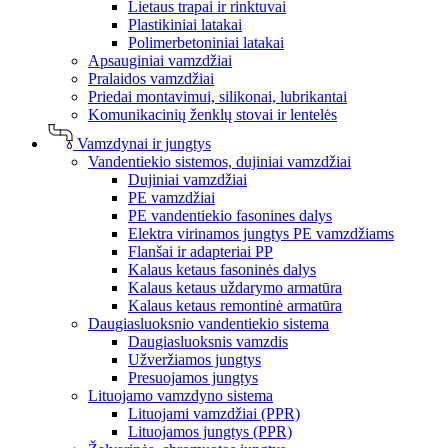
Lietaus trapai ir rinktuvai
Plastikiniai latakai
Polimerbetoniniai latakai
Apsauginiai vamzdžiai
Pralaidos vamzdžiai
Priedai montavimui, silikonai, lubrikantai
Komunikacinių ženklų stovai ir lentelės
Vamzdynai ir jungtys
Vandentiekio sistemos, dujiniai vamzdžiai
Dujiniai vamzdžiai
PE vamzdžiai
PE vandentiekio fasonines dalys
Elektra virinamos jungtys PE vamzdžiams
Flanšai ir adapteriai PP
Kalaus ketaus fasoninės dalys
Kalaus ketaus uždarymo armatūra
Kalaus ketaus remontinė armatūra
Daugiasluoksnio vandentiekio sistema
Daugiasluoksnis vamzdis
Užveržiamos jungtys
Presuojamos jungtys
Lituojamo vamzdyno sistema
Lituojami vamzdžiai (PPR)
Lituojamos jungtys (PPR)