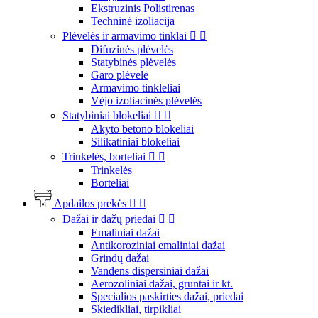
Ekstruzinis Polistirenas
Techninė izoliacija
Plėvelės ir armavimo tinklai


Difuzinės plėvelės
Statybinės plėvelės
Garo plėvelė
Armavimo tinkleliai
Vėjo izoliacinės plėvelės
Statybiniai blokeliai


Akyto betono blokeliai
Silikatiniai blokeliai
Trinkelės, borteliai


Trinkelės
Borteliai
Apdailos prekės


Dažai ir dažų priedai


Emaliniai dažai
Antikoroziniai emaliniai dažai
Grindų dažai
Vandens dispersiniai dažai
Aerozoliniai dažai, gruntai ir kt.
Specialios paskirties dažai, priedai
Skiedikliai, tirpikliai