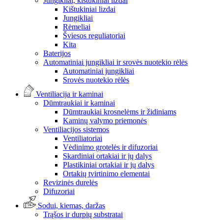
Jungikliai, kištukiniai lizdai
Kištukiniai lizdai
Jungikliai
Rėmeliai
Šviesos reguliatoriai
Kita
Baterijos
Automatiniai jungikliai ir srovės nuotekio rėlės
Automatiniai jungikliai
Srovės nuotekio rėlės
Ventiliacija ir kaminai
Dūmtraukiai ir kaminai
Dūmtraukiai krosnelėms ir židiniams
Kaminų valymo priemonės
Ventiliacijos sistemos
Ventiliatoriai
Vėdinimo grotelės ir difuzoriai
Skardiniai ortakiai ir jų dalys
Plastikiniai ortakiai ir jų dalys
Ortakių tvirtinimo elementai
Revizinės durelės
Difuzoriai
Sodui, kiemas, daržas
Trąšos ir durpių substratai