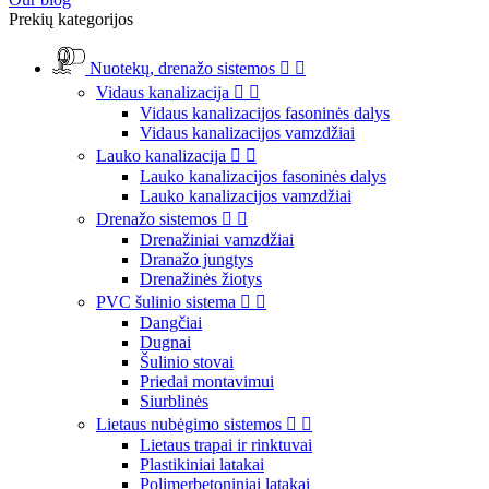
Prekių kategorijos
Nuotekų, drenažo sistemos


Vidaus kanalizacija


Vidaus kanalizacijos fasoninės dalys
Vidaus kanalizacijos vamzdžiai
Lauko kanalizacija


Lauko kanalizacijos fasoninės dalys
Lauko kanalizacijos vamzdžiai
Drenažo sistemos


Drenažiniai vamzdžiai
Dranažo jungtys
Drenažinės žiotys
PVC šulinio sistema


Dangčiai
Dugnai
Šulinio stovai
Priedai montavimui
Siurblinės
Lietaus nubėgimo sistemos


Lietaus trapai ir rinktuvai
Plastikiniai latakai
Polimerbetoniniai latakai