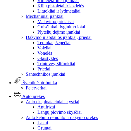
Kiti elektriniai įrankiai
Klijų pistoletai ir lazdelės
Lituokliai ir lydmetaliai
Mechaniniai įrankiai
Matavimo prietaisai
Gulsčiukai, lyginimo lotai
Plytelių dėjimo įrankiai
Dažymo ir apdailos įrankiai, priedai
Teptukai, šepečiai
Voleliai
Vonelės
Glaistyklės
Trintuvės, šlifuokliai
Priedai
Santechnikos įrankiai
Šventinė atributika
Fejerverkai
Auto prekės
Auto eksploataciniai skysčiai
Antifrizai
Langų plovimo skysčiai
Auto kėbulo remonto ir dažymo prekės
Lakai
Gruntai