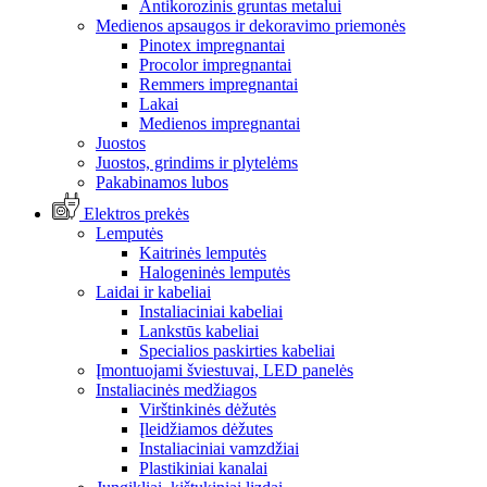
Antikorozinis gruntas metalui
Medienos apsaugos ir dekoravimo priemonės
Pinotex impregnantai
Procolor impregnantai
Remmers impregnantai
Lakai
Medienos impregnantai
Juostos
Juostos, grindims ir plytelėms
Pakabinamos lubos
Elektros prekės
Lemputės
Kaitrinės lemputės
Halogeninės lemputės
Laidai ir kabeliai
Instaliaciniai kabeliai
Lankstūs kabeliai
Specialios paskirties kabeliai
Įmontuojami šviestuvai, LED panelės
Instaliacinės medžiagos
Virštinkinės dėžutės
Įleidžiamos dėžutes
Instaliaciniai vamzdžiai
Plastikiniai kanalai