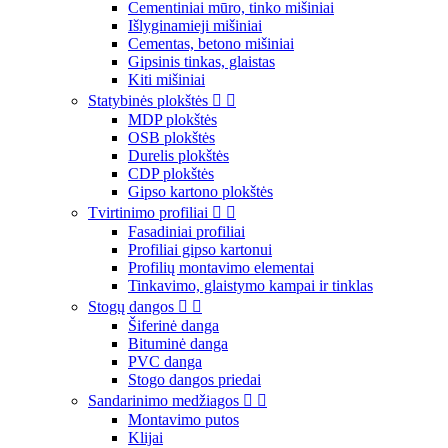
Cementiniai mūro, tinko mišiniai
Išlyginamieji mišiniai
Cementas, betono mišiniai
Gipsinis tinkas, glaistas
Kiti mišiniai
Statybinės plokštės


MDP plokštės
OSB plokštės
Durelis plokštės
CDP plokštės
Gipso kartono plokštės
Tvirtinimo profiliai


Fasadiniai profiliai
Profiliai gipso kartonui
Profilių montavimo elementai
Tinkavimo, glaistymo kampai ir tinklas
Stogų dangos


Šiferinė danga
Bituminė danga
PVC danga
Stogo dangos priedai
Sandarinimo medžiagos


Montavimo putos
Klijai