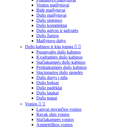
Vonios maišytuvai
Bidė maišytuvai
Dušo maišytuvai
Dušo sistemos
Dušo komplektai
Dušo galvos ir galvutės
Dušo žarnos
Maišytuvo dalys
Dušo kabinos ir kita įranga


Pusapvalės dušo kabinos
Kvadratinės dušo kabinos
Stačiakampės dušo kabinos
Penkiakampės dušo kabinos
Stacionarios dušo sienelės
Dušo durys į nišą
Dušo boksai
Dušo padėklai
Dušo latakai
Dušo trapai
Vonios


Laisvai stovinčios vonios
Ravak slim vonios
Stačiakampės vonios
Asimetriškos vonios