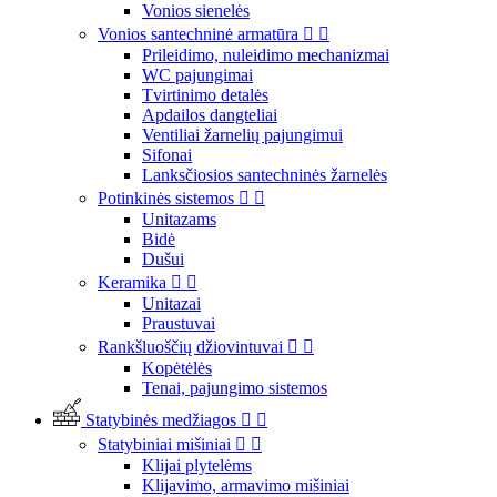
Vonios sienelės
Vonios santechninė armatūra


Prileidimo, nuleidimo mechanizmai
WC pajungimai
Tvirtinimo detalės
Apdailos dangteliai
Ventiliai žarnelių pajungimui
Sifonai
Lanksčiosios santechninės žarnelės
Potinkinės sistemos


Unitazams
Bidė
Dušui
Keramika


Unitazai
Praustuvai
Rankšluoščių džiovintuvai


Kopėtėlės
Tenai, pajungimo sistemos
Statybinės medžiagos


Statybiniai mišiniai


Klijai plytelėms
Klijavimo, armavimo mišiniai