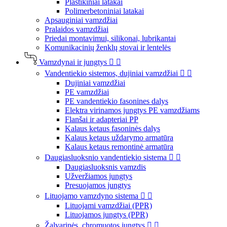
Plastikiniai latakai
Polimerbetoniniai latakai
Apsauginiai vamzdžiai
Pralaidos vamzdžiai
Priedai montavimui, silikonai, lubrikantai
Komunikacinių ženklų stovai ir lentelės
Vamzdynai ir jungtys


Vandentiekio sistemos, dujiniai vamzdžiai


Dujiniai vamzdžiai
PE vamzdžiai
PE vandentiekio fasonines dalys
Elektra virinamos jungtys PE vamzdžiams
Flanšai ir adapteriai PP
Kalaus ketaus fasoninės dalys
Kalaus ketaus uždarymo armatūra
Kalaus ketaus remontinė armatūra
Daugiasluoksnio vandentiekio sistema


Daugiasluoksnis vamzdis
Užveržiamos jungtys
Presuojamos jungtys
Lituojamo vamzdyno sistema


Lituojami vamzdžiai (PPR)
Lituojamos jungtys (PPR)
Žalvarinės, chromuotos jungtys

