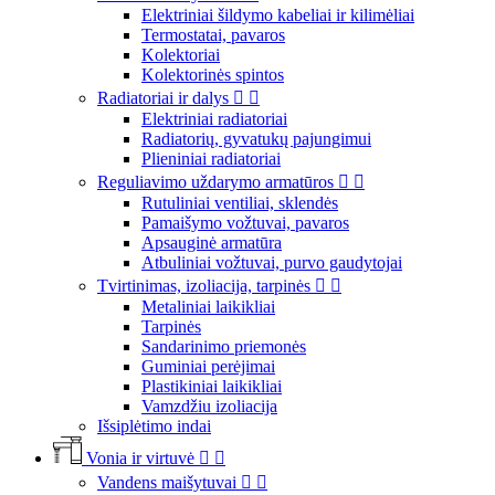
Elektriniai šildymo kabeliai ir kilimėliai
Termostatai, pavaros
Kolektoriai
Kolektorinės spintos
Radiatoriai ir dalys


Elektriniai radiatoriai
Radiatorių, gyvatukų pajungimui
Plieniniai radiatoriai
Reguliavimo uždarymo armatūros


Rutuliniai ventiliai, sklendės
Pamaišymo vožtuvai, pavaros
Apsauginė armatūra
Atbuliniai vožtuvai, purvo gaudytojai
Tvirtinimas, izoliacija, tarpinės


Metaliniai laikikliai
Tarpinės
Sandarinimo priemonės
Guminiai perėjimai
Plastikiniai laikikliai
Vamzdžiu izoliacija
Išsiplėtimo indai
Vonia ir virtuvė


Vandens maišytuvai

