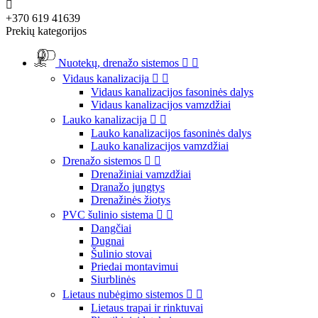

+370 619 41639
Prekių kategorijos
Nuotekų, drenažo sistemos


Vidaus kanalizacija


Vidaus kanalizacijos fasoninės dalys
Vidaus kanalizacijos vamzdžiai
Lauko kanalizacija


Lauko kanalizacijos fasoninės dalys
Lauko kanalizacijos vamzdžiai
Drenažo sistemos


Drenažiniai vamzdžiai
Dranažo jungtys
Drenažinės žiotys
PVC šulinio sistema


Dangčiai
Dugnai
Šulinio stovai
Priedai montavimui
Siurblinės
Lietaus nubėgimo sistemos


Lietaus trapai ir rinktuvai