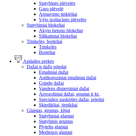
Statybinės plėvelės
Garo plėvelė
Armavimo tinkleliai
Vėjo izoliacinės plėvelės
Statybiniai blokeliai
Akyto betono blokeliai
Silikatiniai blokeliai
Trinkelės, borteliai
Trinkelės
Borteliai
Apdailos prekės
Dažai ir dažų priedai
Emaliniai dažai
Antikoroziniai emaliniai dažai
Grindų dažai
Vandens dispersiniai dažai
Aerozoliniai dažai, gruntai ir kt.
Specialios paskirties dažai, priedai
Skiedikliai, tirpikliai
Glaistas, gruntas, klijai
Statybiniai glaistai
Statybinis gruntas
Plytelių glaistai
Medienos glaistai