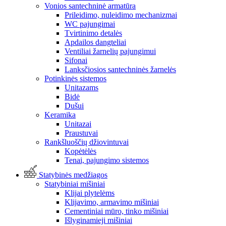
Vonios santechninė armatūra
Prileidimo, nuleidimo mechanizmai
WC pajungimai
Tvirtinimo detalės
Apdailos dangteliai
Ventiliai žarnelių pajungimui
Sifonai
Lanksčiosios santechninės žarnelės
Potinkinės sistemos
Unitazams
Bidė
Dušui
Keramika
Unitazai
Praustuvai
Rankšluoščių džiovintuvai
Kopėtėlės
Tenai, pajungimo sistemos
Statybinės medžiagos
Statybiniai mišiniai
Klijai plytelėms
Klijavimo, armavimo mišiniai
Cementiniai mūro, tinko mišiniai
Išlyginamieji mišiniai