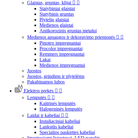
Glaistas, gruntas, klijai


Statybiniai glaistai
Statybinis gruntas
Plytelių glaistai
Medienos glaistai
Antikorozinis gruntas metalui
Medienos apsaugos ir dekoravimo priemonės


Pinotex impregnantai
Procolor impregnantai
Remmers impregnantai
Lakai
Medienos impregnantai
Juostos
Juostos, grindims ir plytelėms
Pakabinamos lubos
Elektros prekės


Lemputės


Kaitrinės lemputės
Halogeninės lemputės
Laidai ir kabeliai


Instaliaciniai kabeliai
Lankstūs kabeliai
Specialios paskirties kabeliai
Įmontuojami šviestuvai, LED panelės