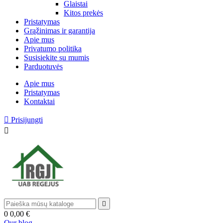
Glaistai
Kitos prekės
Pristatymas
Grąžinimas ir garantija
Apie mus
Privatumo politika
Susisiekite su mumis
Parduotuvės
Apie mus
Pristatymas
Kontaktai

Prisijungti


0
0,00 €
Our blog