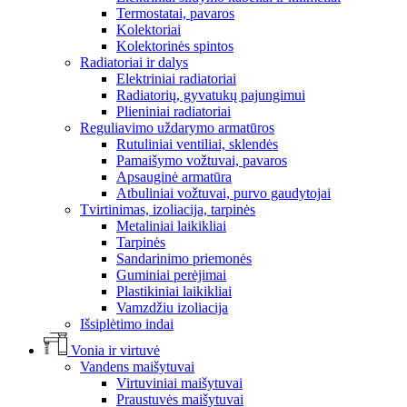
Termostatai, pavaros
Kolektoriai
Kolektorinės spintos
Radiatoriai ir dalys
Elektriniai radiatoriai
Radiatorių, gyvatukų pajungimui
Plieniniai radiatoriai
Reguliavimo uždarymo armatūros
Rutuliniai ventiliai, sklendės
Pamaišymo vožtuvai, pavaros
Apsauginė armatūra
Atbuliniai vožtuvai, purvo gaudytojai
Tvirtinimas, izoliacija, tarpinės
Metaliniai laikikliai
Tarpinės
Sandarinimo priemonės
Guminiai perėjimai
Plastikiniai laikikliai
Vamzdžiu izoliacija
Išsiplėtimo indai
Vonia ir virtuvė
Vandens maišytuvai
Virtuviniai maišytuvai
Praustuvės maišytuvai