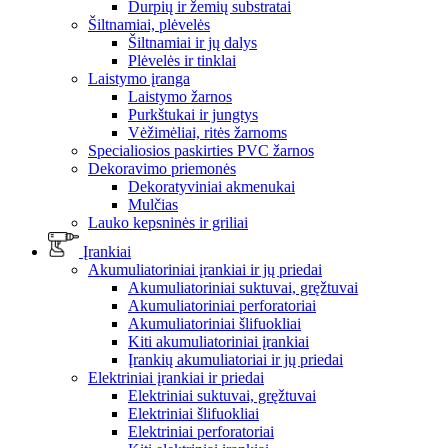
Durpių ir žemių substratai
Šiltnamiai, plėvelės
Šiltnamiai ir jų dalys
Plėvelės ir tinklai
Laistymo įranga
Laistymo žarnos
Purkštukai ir jungtys
Vėžimėliai, ritės žarnoms
Specialiosios paskirties PVC žarnos
Dekoravimo priemonės
Dekoratyviniai akmenukai
Mulčias
Lauko kepsninės ir griliai
Įrankiai
Akumuliatoriniai įrankiai ir jų priedai
Akumuliatoriniai suktuvai, gręžtuvai
Akumuliatoriniai perforatoriai
Akumuliatoriniai šlifuokliai
Kiti akumuliatoriniai įrankiai
Įrankių akumuliatoriai ir jų priedai
Elektriniai įrankiai ir priedai
Elektriniai suktuvai, gręžtuvai
Elektriniai šlifuokliai
Elektriniai perforatoriai