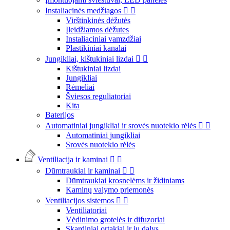
Instaliacinės medžiagos


Virštinkinės dėžutės
Įleidžiamos dėžutes
Instaliaciniai vamzdžiai
Plastikiniai kanalai
Jungikliai, kištukiniai lizdai


Kištukiniai lizdai
Jungikliai
Rėmeliai
Šviesos reguliatoriai
Kita
Baterijos
Automatiniai jungikliai ir srovės nuotekio rėlės


Automatiniai jungikliai
Srovės nuotekio rėlės
Ventiliacija ir kaminai


Dūmtraukiai ir kaminai


Dūmtraukiai krosnelėms ir židiniams
Kaminų valymo priemonės
Ventiliacijos sistemos


Ventiliatoriai
Vėdinimo grotelės ir difuzoriai
Skardiniai ortakiai ir jų dalys