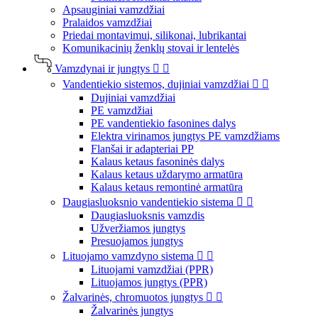
Apsauginiai vamzdžiai
Pralaidos vamzdžiai
Priedai montavimui, silikonai, lubrikantai
Komunikacinių ženklų stovai ir lentelės
Vamzdynai ir jungtys


Vandentiekio sistemos, dujiniai vamzdžiai


Dujiniai vamzdžiai
PE vamzdžiai
PE vandentiekio fasonines dalys
Elektra virinamos jungtys PE vamzdžiams
Flanšai ir adapteriai PP
Kalaus ketaus fasoninės dalys
Kalaus ketaus uždarymo armatūra
Kalaus ketaus remontinė armatūra
Daugiasluoksnio vandentiekio sistema


Daugiasluoksnis vamzdis
Užveržiamos jungtys
Presuojamos jungtys
Lituojamo vamzdyno sistema


Lituojami vamzdžiai (PPR)
Lituojamos jungtys (PPR)
Žalvarinės, chromuotos jungtys


Žalvarinės jungtys