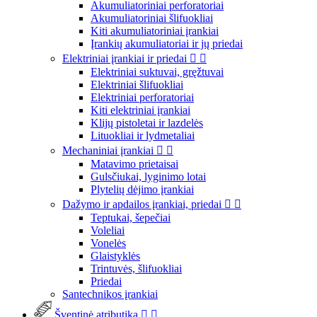
Akumuliatoriniai perforatoriai
Akumuliatoriniai šlifuokliai
Kiti akumuliatoriniai įrankiai
Įrankių akumuliatoriai ir jų priedai
Elektriniai įrankiai ir priedai


Elektriniai suktuvai, gręžtuvai
Elektriniai šlifuokliai
Elektriniai perforatoriai
Kiti elektriniai įrankiai
Klijų pistoletai ir lazdelės
Lituokliai ir lydmetaliai
Mechaniniai įrankiai


Matavimo prietaisai
Gulsčiukai, lyginimo lotai
Plytelių dėjimo įrankiai
Dažymo ir apdailos įrankiai, priedai


Teptukai, šepečiai
Voleliai
Vonelės
Glaistyklės
Trintuvės, šlifuokliai
Priedai
Santechnikos įrankiai
Šventinė atributika

