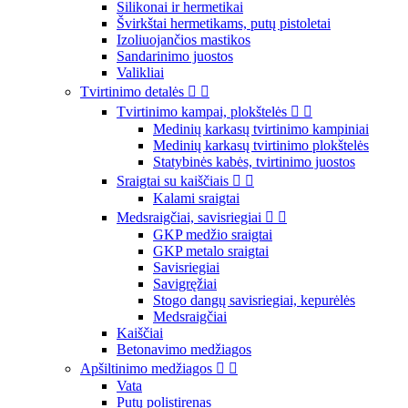
Silikonai ir hermetikai
Švirkštai hermetikams, putų pistoletai
Izoliuojančios mastikos
Sandarinimo juostos
Valikliai
Tvirtinimo detalės


Tvirtinimo kampai, plokštelės


Medinių karkasų tvirtinimo kampiniai
Medinių karkasų tvirtinimo plokštelės
Statybinės kabės, tvirtinimo juostos
Sraigtai su kaiščiais


Kalami sraigtai
Medsraigčiai, savisriegiai


GKP medžio sraigtai
GKP metalo sraigtai
Savisriegiai
Savigręžiai
Stogo dangų savisriegiai, kepurėlės
Medsraigčiai
Kaiščiai
Betonavimo medžiagos
Apšiltinimo medžiagos


Vata
Putų polistirenas