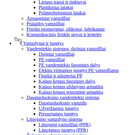
Lietaus trapai ir rinktuvai
Plastikiniai latakai
Polimerbetoniniai latakai
Apsauginiai vamzdžiai
Pralaidos vamzdžiai
Priedai montavimui, silikonai, lubrikantai
Komunikacinių ženklų stovai ir lentelės
Vamzdynai ir jungtys
Vandentiekio sistemos, dujiniai vamzdžiai
Dujiniai vamzdžiai
PE vamzdžiai
PE vandentiekio fasonines dalys
Elektra virinamos jungtys PE vamzdžiams
Flanšai ir adapteriai PP
Kalaus ketaus fasoninės dalys
Kalaus ketaus uždarymo armatūra
Kalaus ketaus remontinė armatūra
Daugiasluoksnio vandentiekio sistema
Daugiasluoksnis vamzdis
Užveržiamos jungtys
Presuojamos jungtys
Lituojamo vamzdyno sistema
Lituojami vamzdžiai (PPR)
Lituojamos jungtys (PPR)