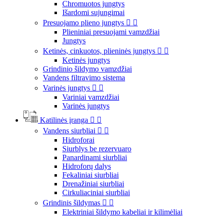
Chromuotos jungtys
Išardomi sujungimai
Presuojamo plieno jungtys


Plieniniai presuojami vamzdžiai
Jungtys
Ketinės, cinkuotos, plieninės jungtys


Ketinės jungtys
Grindinio šildymo vamzdžiai
Vandens filtravimo sistema
Varinės jungtys


Variniai vamzdžiai
Varinės jungtys
Katilinės įranga


Vandens siurbliai


Hidroforai
Siurblys be rezervuaro
Panardinami siurbliai
Hidroforų dalys
Fekaliniai siurbliai
Drenažiniai siurbliai
Cirkuliaciniai siurbliai
Grindinis šildymas


Elektriniai šildymo kabeliai ir kilimėliai