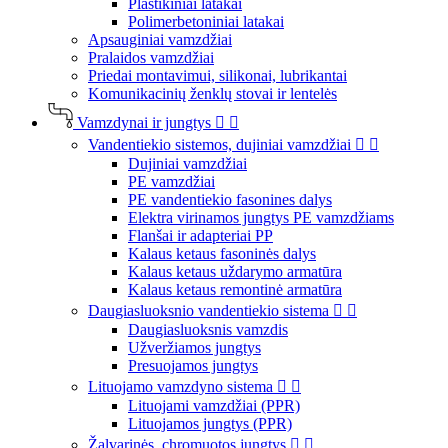
Plastikiniai latakai
Polimerbetoniniai latakai
Apsauginiai vamzdžiai
Pralaidos vamzdžiai
Priedai montavimui, silikonai, lubrikantai
Komunikacinių ženklų stovai ir lentelės
Vamzdynai ir jungtys


Vandentiekio sistemos, dujiniai vamzdžiai


Dujiniai vamzdžiai
PE vamzdžiai
PE vandentiekio fasonines dalys
Elektra virinamos jungtys PE vamzdžiams
Flanšai ir adapteriai PP
Kalaus ketaus fasoninės dalys
Kalaus ketaus uždarymo armatūra
Kalaus ketaus remontinė armatūra
Daugiasluoksnio vandentiekio sistema


Daugiasluoksnis vamzdis
Užveržiamos jungtys
Presuojamos jungtys
Lituojamo vamzdyno sistema


Lituojami vamzdžiai (PPR)
Lituojamos jungtys (PPR)
Žalvarinės, chromuotos jungtys

