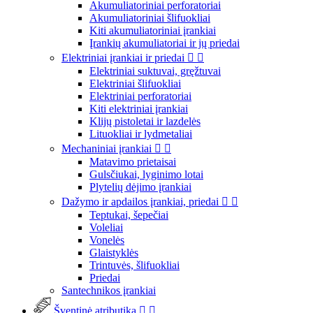
Akumuliatoriniai perforatoriai
Akumuliatoriniai šlifuokliai
Kiti akumuliatoriniai įrankiai
Įrankių akumuliatoriai ir jų priedai
Elektriniai įrankiai ir priedai


Elektriniai suktuvai, gręžtuvai
Elektriniai šlifuokliai
Elektriniai perforatoriai
Kiti elektriniai įrankiai
Klijų pistoletai ir lazdelės
Lituokliai ir lydmetaliai
Mechaniniai įrankiai


Matavimo prietaisai
Gulsčiukai, lyginimo lotai
Plytelių dėjimo įrankiai
Dažymo ir apdailos įrankiai, priedai


Teptukai, šepečiai
Voleliai
Vonelės
Glaistyklės
Trintuvės, šlifuokliai
Priedai
Santechnikos įrankiai
Šventinė atributika

