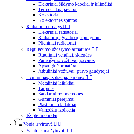
Elektriniai šildymo kabeliai ir kilimėliai
Termostatai, pavaros
Kolektoriai
Kolektorinės spintos
Radiatoriai ir dalys


Elektriniai radiatoriai
Radiatorių, gyvatukų pajungimui
Plieniniai radiatoriai
Reguliavimo uždarymo armatūros


Rutuliniai ventiliai, sklendės
Pamaišymo vožtuvai, pavaros
Apsauginė armatūra
Atbuliniai vožtuvai, purvo gaudytojai
Tvirtinimas, izoliacija, tarpinės


Metaliniai laikikliai
Tarpinės
Sandarinimo priemonės
Guminiai perėjimai
Plastikiniai laikikliai
Vamzdžiu izoliacija
Išsiplėtimo indai
Vonia ir virtuvė


Vandens maišytuvai

