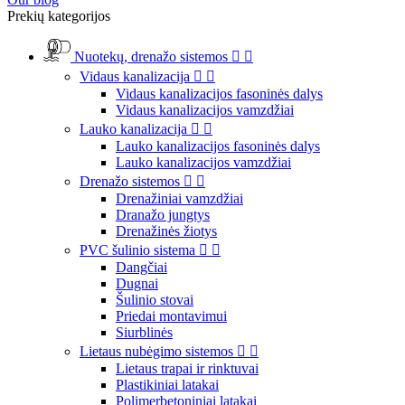
Prekių kategorijos
Nuotekų, drenažo sistemos


Vidaus kanalizacija


Vidaus kanalizacijos fasoninės dalys
Vidaus kanalizacijos vamzdžiai
Lauko kanalizacija


Lauko kanalizacijos fasoninės dalys
Lauko kanalizacijos vamzdžiai
Drenažo sistemos


Drenažiniai vamzdžiai
Dranažo jungtys
Drenažinės žiotys
PVC šulinio sistema


Dangčiai
Dugnai
Šulinio stovai
Priedai montavimui
Siurblinės
Lietaus nubėgimo sistemos


Lietaus trapai ir rinktuvai
Plastikiniai latakai
Polimerbetoniniai latakai