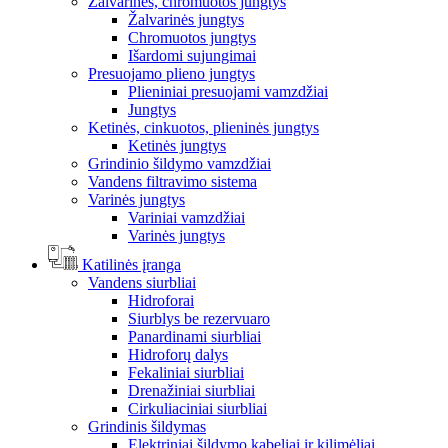
Žalvarinės, chromuotos jungtys
Žalvarinės jungtys
Chromuotos jungtys
Išardomi sujungimai
Presuojamo plieno jungtys
Plieniniai presuojami vamzdžiai
Jungtys
Ketinės, cinkuotos, plieninės jungtys
Ketinės jungtys
Grindinio šildymo vamzdžiai
Vandens filtravimo sistema
Varinės jungtys
Variniai vamzdžiai
Varinės jungtys
Katilinės įranga
Vandens siurbliai
Hidroforai
Siurblys be rezervuaro
Panardinami siurbliai
Hidroforų dalys
Fekaliniai siurbliai
Drenažiniai siurbliai
Cirkuliaciniai siurbliai
Grindinis šildymas
Elektriniai šildymo kabeliai ir kilimėliai