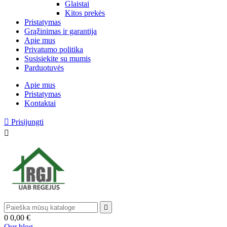
Glaistai
Kitos prekės
Pristatymas
Grąžinimas ir garantija
Apie mus
Privatumo politika
Susisiekite su mumis
Parduotuvės
Apie mus
Pristatymas
Kontaktai

Prisijungti


0
0,00 €
Our blog