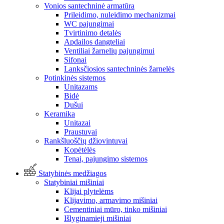
Vonios santechninė armatūra
Prileidimo, nuleidimo mechanizmai
WC pajungimai
Tvirtinimo detalės
Apdailos dangteliai
Ventiliai žarnelių pajungimui
Sifonai
Lanksčiosios santechninės žarnelės
Potinkinės sistemos
Unitazams
Bidė
Dušui
Keramika
Unitazai
Praustuvai
Rankšluoščių džiovintuvai
Kopėtėlės
Tenai, pajungimo sistemos
Statybinės medžiagos
Statybiniai mišiniai
Klijai plytelėms
Klijavimo, armavimo mišiniai
Cementiniai mūro, tinko mišiniai
Išlyginamieji mišiniai