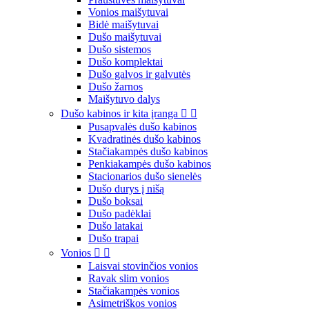
Vonios maišytuvai
Bidė maišytuvai
Dušo maišytuvai
Dušo sistemos
Dušo komplektai
Dušo galvos ir galvutės
Dušo žarnos
Maišytuvo dalys
Dušo kabinos ir kita įranga


Pusapvalės dušo kabinos
Kvadratinės dušo kabinos
Stačiakampės dušo kabinos
Penkiakampės dušo kabinos
Stacionarios dušo sienelės
Dušo durys į nišą
Dušo boksai
Dušo padėklai
Dušo latakai
Dušo trapai
Vonios


Laisvai stovinčios vonios
Ravak slim vonios
Stačiakampės vonios
Asimetriškos vonios