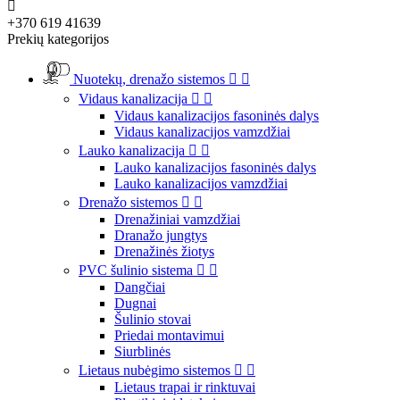

+370 619 41639
Prekių kategorijos
Nuotekų, drenažo sistemos


Vidaus kanalizacija


Vidaus kanalizacijos fasoninės dalys
Vidaus kanalizacijos vamzdžiai
Lauko kanalizacija


Lauko kanalizacijos fasoninės dalys
Lauko kanalizacijos vamzdžiai
Drenažo sistemos


Drenažiniai vamzdžiai
Dranažo jungtys
Drenažinės žiotys
PVC šulinio sistema


Dangčiai
Dugnai
Šulinio stovai
Priedai montavimui
Siurblinės
Lietaus nubėgimo sistemos


Lietaus trapai ir rinktuvai