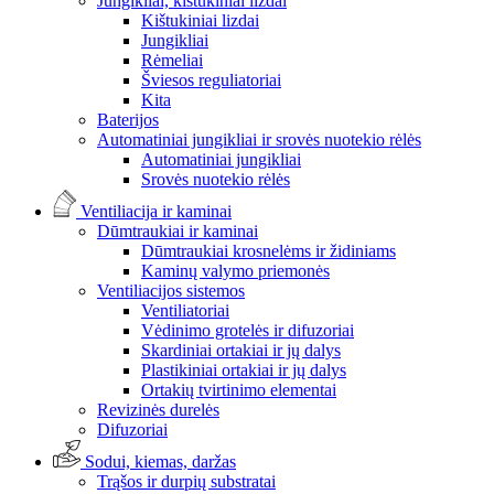
Jungikliai, kištukiniai lizdai
Kištukiniai lizdai
Jungikliai
Rėmeliai
Šviesos reguliatoriai
Kita
Baterijos
Automatiniai jungikliai ir srovės nuotekio rėlės
Automatiniai jungikliai
Srovės nuotekio rėlės
Ventiliacija ir kaminai
Dūmtraukiai ir kaminai
Dūmtraukiai krosnelėms ir židiniams
Kaminų valymo priemonės
Ventiliacijos sistemos
Ventiliatoriai
Vėdinimo grotelės ir difuzoriai
Skardiniai ortakiai ir jų dalys
Plastikiniai ortakiai ir jų dalys
Ortakių tvirtinimo elementai
Revizinės durelės
Difuzoriai
Sodui, kiemas, daržas
Trąšos ir durpių substratai