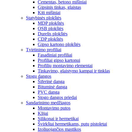
Cementas, betono mišiniai
Gipsinis tinkas, glaistas
Kiti mišiniai
Statybinės plokštės
MDP plokštės
OSB plokštės
Durelis plokštės
CDP plokštės
Gipso kartono plokštės
Tvirtinimo profiliai
Fasadiniai profiliai
Profiliai gipso kartonui
Profilių montavimo elementai
Tinkavimo, glaistymo kampai ir tinklas
Stogų dangos
Šiferinė danga
Bituminė danga
PVC danga
Stogo dangos priedai
Sandarinimo medžiagos
Montavimo putos
Klijai
Silikonai ir hermetikai
Švirkštai hermetikams, putų pistoletai
Izoliuojančios mastikos