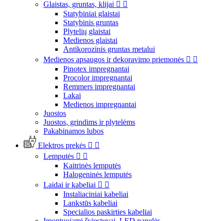
Glaistas, gruntas, klijai


Statybiniai glaistai
Statybinis gruntas
Plytelių glaistai
Medienos glaistai
Antikorozinis gruntas metalui
Medienos apsaugos ir dekoravimo priemonės


Pinotex impregnantai
Procolor impregnantai
Remmers impregnantai
Lakai
Medienos impregnantai
Juostos
Juostos, grindims ir plytelėms
Pakabinamos lubos
Elektros prekės


Lemputės


Kaitrinės lemputės
Halogeninės lemputės
Laidai ir kabeliai


Instaliaciniai kabeliai
Lankstūs kabeliai
Specialios paskirties kabeliai
Įmontuojami šviestuvai, LED panelės