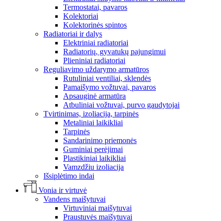
Termostatai, pavaros
Kolektoriai
Kolektorinės spintos
Radiatoriai ir dalys
Elektriniai radiatoriai
Radiatorių, gyvatukų pajungimui
Plieniniai radiatoriai
Reguliavimo uždarymo armatūros
Rutuliniai ventiliai, sklendės
Pamaišymo vožtuvai, pavaros
Apsauginė armatūra
Atbuliniai vožtuvai, purvo gaudytojai
Tvirtinimas, izoliacija, tarpinės
Metaliniai laikikliai
Tarpinės
Sandarinimo priemonės
Guminiai perėjimai
Plastikiniai laikikliai
Vamzdžiu izoliacija
Išsiplėtimo indai
Vonia ir virtuvė
Vandens maišytuvai
Virtuviniai maišytuvai
Praustuvės maišytuvai