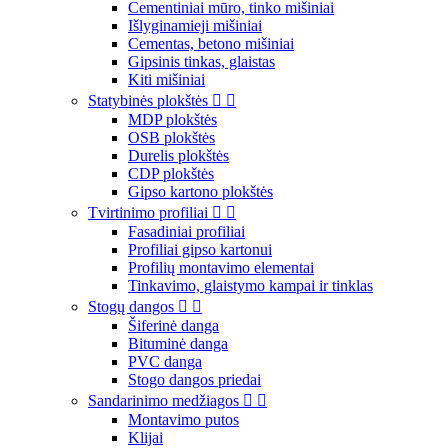
Cementiniai mūro, tinko mišiniai
Išlyginamieji mišiniai
Cementas, betono mišiniai
Gipsinis tinkas, glaistas
Kiti mišiniai
Statybinės plokštės


MDP plokštės
OSB plokštės
Durelis plokštės
CDP plokštės
Gipso kartono plokštės
Tvirtinimo profiliai


Fasadiniai profiliai
Profiliai gipso kartonui
Profilių montavimo elementai
Tinkavimo, glaistymo kampai ir tinklas
Stogų dangos


Šiferinė danga
Bituminė danga
PVC danga
Stogo dangos priedai
Sandarinimo medžiagos


Montavimo putos
Klijai