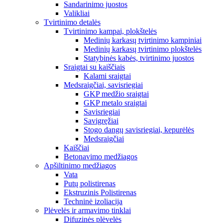
Sandarinimo juostos
Valikliai
Tvirtinimo detalės
Tvirtinimo kampai, plokštelės
Medinių karkasų tvirtinimo kampiniai
Medinių karkasų tvirtinimo plokštelės
Statybinės kabės, tvirtinimo juostos
Sraigtai su kaiščiais
Kalami sraigtai
Medsraigčiai, savisriegiai
GKP medžio sraigtai
GKP metalo sraigtai
Savisriegiai
Savigręžiai
Stogo dangų savisriegiai, kepurėlės
Medsraigčiai
Kaiščiai
Betonavimo medžiagos
Apšiltinimo medžiagos
Vata
Putų polistirenas
Ekstruzinis Polistirenas
Techninė izoliacija
Plėvelės ir armavimo tinklai
Difuzinės plėvelės