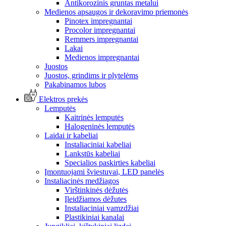
Antikorozinis gruntas metalui
Medienos apsaugos ir dekoravimo priemonės
Pinotex impregnantai
Procolor impregnantai
Remmers impregnantai
Lakai
Medienos impregnantai
Juostos
Juostos, grindims ir plytelėms
Pakabinamos lubos
Elektros prekės
Lemputės
Kaitrinės lemputės
Halogeninės lemputės
Laidai ir kabeliai
Instaliaciniai kabeliai
Lankstūs kabeliai
Specialios paskirties kabeliai
Įmontuojami šviestuvai, LED panelės
Instaliacinės medžiagos
Virštinkinės dėžutės
Įleidžiamos dėžutes
Instaliaciniai vamzdžiai
Plastikiniai kanalai