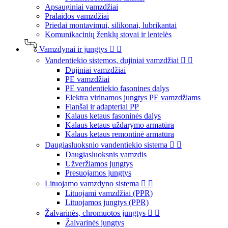
Apsauginiai vamzdžiai
Pralaidos vamzdžiai
Priedai montavimui, silikonai, lubrikantai
Komunikacinių ženklų stovai ir lentelės
Vamzdynai ir jungtys


Vandentiekio sistemos, dujiniai vamzdžiai


Dujiniai vamzdžiai
PE vamzdžiai
PE vandentiekio fasonines dalys
Elektra virinamos jungtys PE vamzdžiams
Flanšai ir adapteriai PP
Kalaus ketaus fasoninės dalys
Kalaus ketaus uždarymo armatūra
Kalaus ketaus remontinė armatūra
Daugiasluoksnio vandentiekio sistema


Daugiasluoksnis vamzdis
Užveržiamos jungtys
Presuojamos jungtys
Lituojamo vamzdyno sistema


Lituojami vamzdžiai (PPR)
Lituojamos jungtys (PPR)
Žalvarinės, chromuotos jungtys


Žalvarinės jungtys