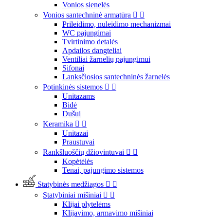
Vonios sienelės
Vonios santechninė armatūra


Prileidimo, nuleidimo mechanizmai
WC pajungimai
Tvirtinimo detalės
Apdailos dangteliai
Ventiliai žarnelių pajungimui
Sifonai
Lanksčiosios santechninės žarnelės
Potinkinės sistemos


Unitazams
Bidė
Dušui
Keramika


Unitazai
Praustuvai
Rankšluoščių džiovintuvai


Kopėtėlės
Tenai, pajungimo sistemos
Statybinės medžiagos


Statybiniai mišiniai


Klijai plytelėms
Klijavimo, armavimo mišiniai