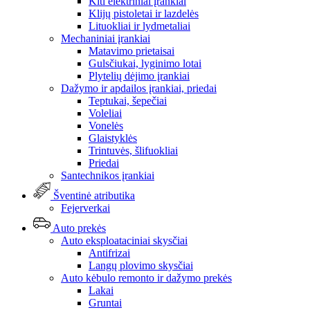
Kiti elektriniai įrankiai
Klijų pistoletai ir lazdelės
Lituokliai ir lydmetaliai
Mechaniniai įrankiai
Matavimo prietaisai
Gulsčiukai, lyginimo lotai
Plytelių dėjimo įrankiai
Dažymo ir apdailos įrankiai, priedai
Teptukai, šepečiai
Voleliai
Vonelės
Glaistyklės
Trintuvės, šlifuokliai
Priedai
Santechnikos įrankiai
Šventinė atributika
Fejerverkai
Auto prekės
Auto eksploataciniai skysčiai
Antifrizai
Langų plovimo skysčiai
Auto kėbulo remonto ir dažymo prekės
Lakai
Gruntai