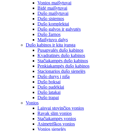
Vonios maišytuvai
Bidė maišytuvai
Dušo maišytuvai
Dušo sistemos
Dušo komplektai
Dušo galvos ir galvutės
Dušo žarnos
Maišytuvo dalys
Dušo kabinos ir kita įranga
Pusapvalės dušo kabinos
Kvadratinės dušo kabinos
Stačiakampės dušo kabinos
Penkiakampės dušo kabinos
Stacionarios dušo sienelės
Dušo durys į nišą
Dušo boksai
Dušo padėklai
Dušo latakai
Dušo trapai
Vonios
Laisvai stovinčios vonios
Ravak slim vonios
Stačiakampės vonios
Asimetriškos vonios
Vonios sienelės