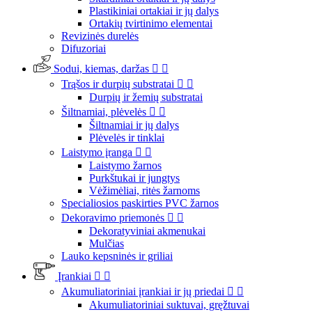
Plastikiniai ortakiai ir jų dalys
Ortakių tvirtinimo elementai
Revizinės durelės
Difuzoriai
Sodui, kiemas, daržas


Trąšos ir durpių substratai


Durpių ir žemių substratai
Šiltnamiai, plėvelės


Šiltnamiai ir jų dalys
Plėvelės ir tinklai
Laistymo įranga


Laistymo žarnos
Purkštukai ir jungtys
Vėžimėliai, ritės žarnoms
Specialiosios paskirties PVC žarnos
Dekoravimo priemonės


Dekoratyviniai akmenukai
Mulčias
Lauko kepsninės ir griliai
Įrankiai


Akumuliatoriniai įrankiai ir jų priedai


Akumuliatoriniai suktuvai, gręžtuvai