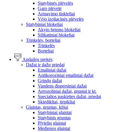
Statybinės plėvelės
Garo plėvelė
Armavimo tinkleliai
Vėjo izoliacinės plėvelės
Statybiniai blokeliai
Akyto betono blokeliai
Silikatiniai blokeliai
Trinkelės, borteliai
Trinkelės
Borteliai
Apdailos prekės
Dažai ir dažų priedai
Emaliniai dažai
Antikoroziniai emaliniai dažai
Grindų dažai
Vandens dispersiniai dažai
Aerozoliniai dažai, gruntai ir kt.
Specialios paskirties dažai, priedai
Skiedikliai, tirpikliai
Glaistas, gruntas, klijai
Statybiniai glaistai
Statybinis gruntas
Plytelių glaistai
Medienos glaistai