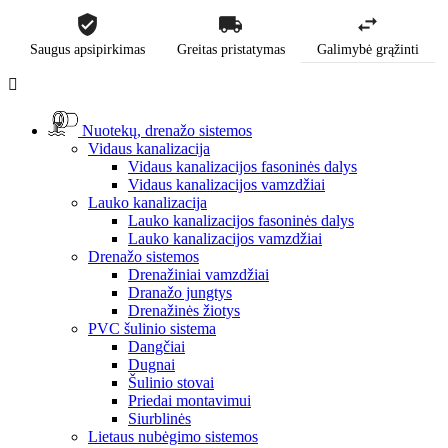
Saugus apsipirkimas
Greitas pristatymas
Galimybė grąžinti

Nuotekų, drenažo sistemos
Vidaus kanalizacija
Vidaus kanalizacijos fasoninės dalys
Vidaus kanalizacijos vamzdžiai
Lauko kanalizacija
Lauko kanalizacijos fasoninės dalys
Lauko kanalizacijos vamzdžiai
Drenažo sistemos
Drenažiniai vamzdžiai
Dranažo jungtys
Drenažinės žiotys
PVC šulinio sistema
Dangčiai
Dugnai
Šulinio stovai
Priedai montavimui
Siurblinės
Lietaus nubėgimo sistemos