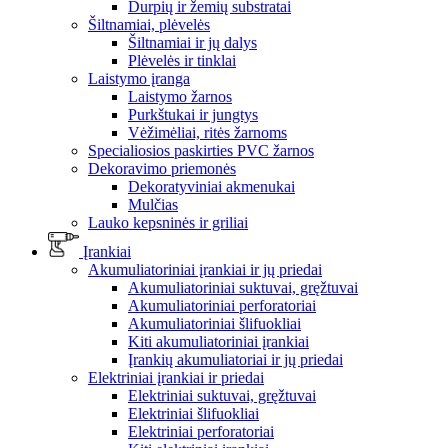
Durpių ir žemių substratai
Šiltnamiai, plėvelės
Šiltnamiai ir jų dalys
Plėvelės ir tinklai
Laistymo įranga
Laistymo žarnos
Purkštukai ir jungtys
Vėžimėliai, ritės žarnoms
Specialiosios paskirties PVC žarnos
Dekoravimo priemonės
Dekoratyviniai akmenukai
Mulčias
Lauko kepsninės ir griliai
Įrankiai
Akumuliatoriniai įrankiai ir jų priedai
Akumuliatoriniai suktuvai, gręžtuvai
Akumuliatoriniai perforatoriai
Akumuliatoriniai šlifuokliai
Kiti akumuliatoriniai įrankiai
Įrankių akumuliatoriai ir jų priedai
Elektriniai įrankiai ir priedai
Elektriniai suktuvai, gręžtuvai
Elektriniai šlifuokliai
Elektriniai perforatoriai