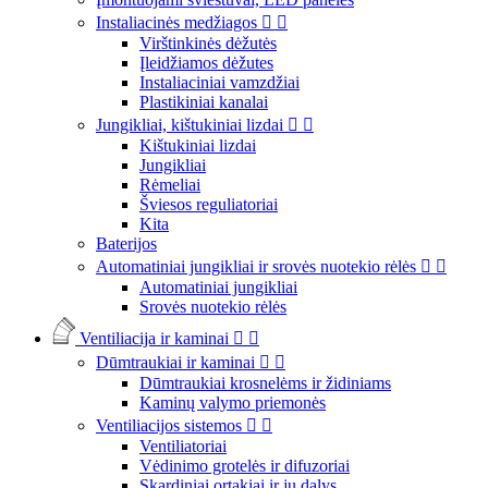
Instaliacinės medžiagos


Virštinkinės dėžutės
Įleidžiamos dėžutes
Instaliaciniai vamzdžiai
Plastikiniai kanalai
Jungikliai, kištukiniai lizdai


Kištukiniai lizdai
Jungikliai
Rėmeliai
Šviesos reguliatoriai
Kita
Baterijos
Automatiniai jungikliai ir srovės nuotekio rėlės


Automatiniai jungikliai
Srovės nuotekio rėlės
Ventiliacija ir kaminai


Dūmtraukiai ir kaminai


Dūmtraukiai krosnelėms ir židiniams
Kaminų valymo priemonės
Ventiliacijos sistemos


Ventiliatoriai
Vėdinimo grotelės ir difuzoriai
Skardiniai ortakiai ir jų dalys