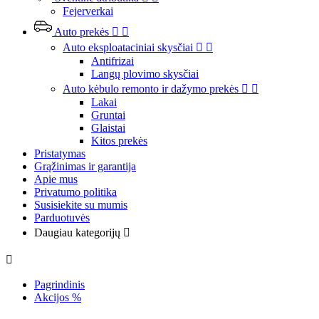
Fejerverkai
Auto prekės


Auto eksploataciniai skysčiai


Antifrizai
Langų plovimo skysčiai
Auto kėbulo remonto ir dažymo prekės


Lakai
Gruntai
Glaistai
Kitos prekės
Pristatymas
Grąžinimas ir garantija
Apie mus
Privatumo politika
Susisiekite su mumis
Parduotuvės
Daugiau kategorijų


Pagrindinis
Akcijos %