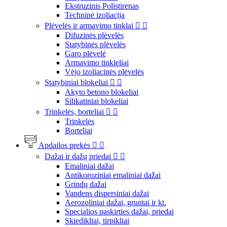
Ekstruzinis Polistirenas
Techninė izoliacija
Plėvelės ir armavimo tinklai


Difuzinės plėvelės
Statybinės plėvelės
Garo plėvelė
Armavimo tinkleliai
Vėjo izoliacinės plėvelės
Statybiniai blokeliai


Akyto betono blokeliai
Silikatiniai blokeliai
Trinkelės, borteliai


Trinkelės
Borteliai
Apdailos prekės


Dažai ir dažų priedai


Emaliniai dažai
Antikoroziniai emaliniai dažai
Grindų dažai
Vandens dispersiniai dažai
Aerozoliniai dažai, gruntai ir kt.
Specialios paskirties dažai, priedai
Skiedikliai, tirpikliai