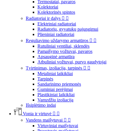
Termostatai, pavaros
Kolektoriai
Kolektorinės spintos
Radiatoriai ir dalys


Elektriniai radiatoriai
Radiatorių, gyvatukų pajungimui
Plieniniai radiatoriai
Reguliavimo uždarymo armatūros


Rutuliniai ventiliai, sklendės
Pamaišymo vožtuvai, pavaros
Apsauginė armatūra
Atbuliniai vožtuvai, purvo gaudytojai
Tvirtinimas, izoliacija, tarpinės


Metaliniai laikikliai
Tarpinės
Sandarinimo priemonės
Guminiai perėjimai
Plastikiniai laikikliai
Vamzdžiu izoliacija
Išsiplėtimo indai
Vonia ir virtuvė


Vandens maišytuvai


Virtuviniai maišytuvai
Praustuvės maišytuvai