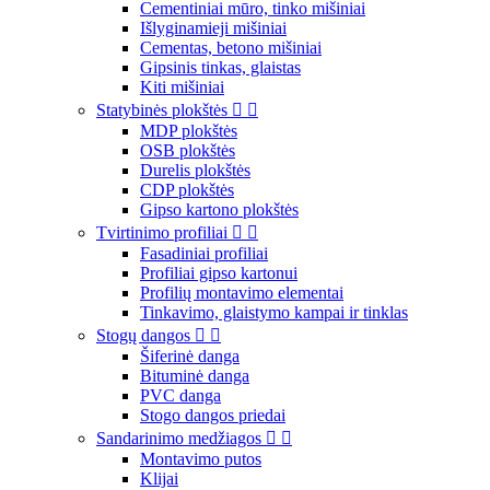
Cementiniai mūro, tinko mišiniai
Išlyginamieji mišiniai
Cementas, betono mišiniai
Gipsinis tinkas, glaistas
Kiti mišiniai
Statybinės plokštės


MDP plokštės
OSB plokštės
Durelis plokštės
CDP plokštės
Gipso kartono plokštės
Tvirtinimo profiliai


Fasadiniai profiliai
Profiliai gipso kartonui
Profilių montavimo elementai
Tinkavimo, glaistymo kampai ir tinklas
Stogų dangos


Šiferinė danga
Bituminė danga
PVC danga
Stogo dangos priedai
Sandarinimo medžiagos


Montavimo putos
Klijai