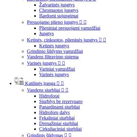
Žalvarinės jungtys
Chromuotos jungtys
Išardomi sujungimai
Presuojamo plieno jungtys


Plieniniai presuojami vamzdžiai
Jungtys
Ketinės, cinkuotos, plieninės jungtys


Ketinės jungtys
Grindinio šildymo vamzdžiai
Vandens filtravimo sistema
Varinės jungtys


Variniai vamzdžiai
Varinės jungtys
Katilinės įranga


Vandens siurbliai


Hidroforai
Siurblys be rezervuaro
Panardinami siurbliai
Hidroforų dalys
Fekaliniai siurbliai
Drenažiniai siurbliai
Cirkuliaciniai siurbliai
Grindinis šildymas

