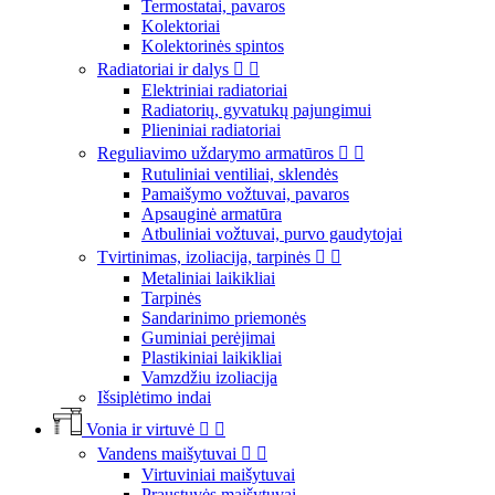
Termostatai, pavaros
Kolektoriai
Kolektorinės spintos
Radiatoriai ir dalys


Elektriniai radiatoriai
Radiatorių, gyvatukų pajungimui
Plieniniai radiatoriai
Reguliavimo uždarymo armatūros


Rutuliniai ventiliai, sklendės
Pamaišymo vožtuvai, pavaros
Apsauginė armatūra
Atbuliniai vožtuvai, purvo gaudytojai
Tvirtinimas, izoliacija, tarpinės


Metaliniai laikikliai
Tarpinės
Sandarinimo priemonės
Guminiai perėjimai
Plastikiniai laikikliai
Vamzdžiu izoliacija
Išsiplėtimo indai
Vonia ir virtuvė


Vandens maišytuvai


Virtuviniai maišytuvai
Praustuvės maišytuvai