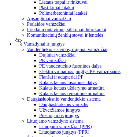
Lietaus trapai ir rinktuvai
Plastikiniai latakai
Polimerbetoniniai latakai
Apsauginiai vamzdžiai
Pralaidos vamzdžiai
Priedai montavimui, silikonai, lubrikantai
Komunikacinių ženklų stovai ir lentelės
Vamzdynai ir jungtys
Vandentiekio sistemos, dujiniai vamzdžiai
Dujiniai vamzdžiai
PE vamzdžiai
PE vandentiekio fasonines dalys
Elektra virinamos jungtys PE vamzdžiams
Flanšai ir adapteriai PP
Kalaus ketaus fasoninės dalys
Kalaus ketaus uždarymo armatūra
Kalaus ketaus remontinė armatūra
Daugiasluoksnio vandentiekio sistema
Daugiasluoksnis vamzdis
Užveržiamos jungtys
Presuojamos jungtys
Lituojamo vamzdyno sistema
Lituojami vamzdžiai (PPR)
Lituojamos jungtys (PPR)