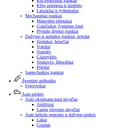
Kiti elektriniai įrankiai
Klijų pistoletai ir lazdelės
Lituokliai ir lydmetaliai
Mechaniniai įrankiai
Matavimo prietaisai
Gulsčiukai, lyginimo lotai
Plytelių dėjimo įrankiai
Dažymo ir apdailos įrankiai, priedai
Teptukai, šepečiai
Voleliai
Vonelės
Glaistyklės
Trintuvės, šlifuokliai
Priedai
Santechnikos įrankiai
Šventinė atributika
Fejerverkai
Auto prekės
Auto eksploataciniai skysčiai
Antifrizai
Langų plovimo skysčiai
Auto kėbulo remonto ir dažymo prekės
Lakai
Gruntai