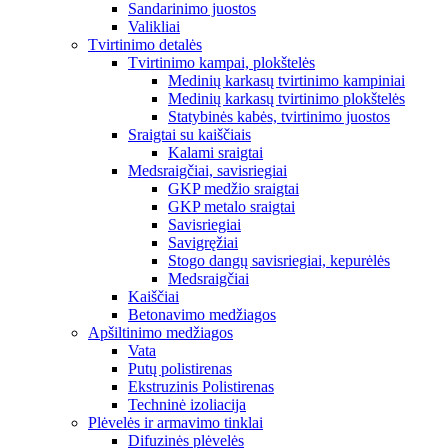
Sandarinimo juostos
Valikliai
Tvirtinimo detalės
Tvirtinimo kampai, plokštelės
Medinių karkasų tvirtinimo kampiniai
Medinių karkasų tvirtinimo plokštelės
Statybinės kabės, tvirtinimo juostos
Sraigtai su kaiščiais
Kalami sraigtai
Medsraigčiai, savisriegiai
GKP medžio sraigtai
GKP metalo sraigtai
Savisriegiai
Savigręžiai
Stogo dangų savisriegiai, kepurėlės
Medsraigčiai
Kaiščiai
Betonavimo medžiagos
Apšiltinimo medžiagos
Vata
Putų polistirenas
Ekstruzinis Polistirenas
Techninė izoliacija
Plėvelės ir armavimo tinklai
Difuzinės plėvelės