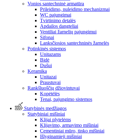
Vonios santechninė armatūra
Prileidimo, nuleidimo mechanizmai
WC pajungimai
Tvirtinimo detalės
Apdailos dangteliai
Ventiliai žarnelių pajungimui
Sifonai
Lanksčiosios santechninės žarnelės
Potinkinės sistemos
Unitazams
Bidė
Dušui
Keramika
Unitazai
Praustuvai
Rankšluoščių džiovintuvai
Kopėtėlės
Tenai, pajungimo sistemos
Statybinės medžiagos
Statybiniai mišiniai
Klijai plytelėms
Klijavimo, armavimo mišiniai
Cementiniai mūro, tinko mišiniai
Išlyginamieji mišiniai