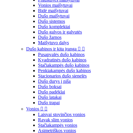
Vonios maišytuvai
Bidė maišytuvai
Dušo maišytuvai
Dušo sistemos
Dušo komplektai
Dušo galvos ir galvutės
Dušo žarnos
Maišytuvo dalys
Dušo kabinos ir kita įranga


Pusapvalės dušo kabinos
Kvadratinės dušo kabinos
Stačiakampės dušo kabinos
Penkiakampės dušo kabinos
Stacionarios dušo sienelės
Dušo durys į nišą
Dušo boksai
Dušo padėklai
Dušo latakai
Dušo trapai
Vonios


Laisvai stovinčios vonios
Ravak slim vonios
Stačiakampės vonios
Asimetriškos vonios