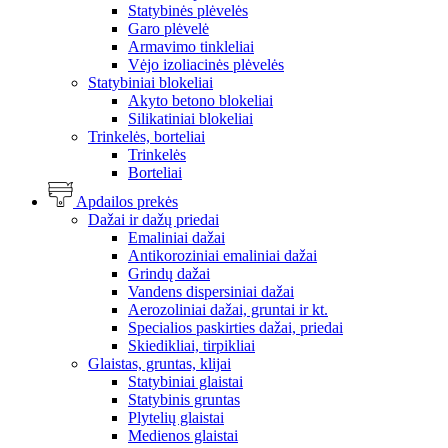
Statybinės plėvelės
Garo plėvelė
Armavimo tinkleliai
Vėjo izoliacinės plėvelės
Statybiniai blokeliai
Akyto betono blokeliai
Silikatiniai blokeliai
Trinkelės, borteliai
Trinkelės
Borteliai
Apdailos prekės
Dažai ir dažų priedai
Emaliniai dažai
Antikoroziniai emaliniai dažai
Grindų dažai
Vandens dispersiniai dažai
Aerozoliniai dažai, gruntai ir kt.
Specialios paskirties dažai, priedai
Skiedikliai, tirpikliai
Glaistas, gruntas, klijai
Statybiniai glaistai
Statybinis gruntas
Plytelių glaistai
Medienos glaistai