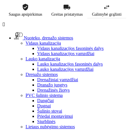
Saugus apsipirkimas
Greitas pristatymas
Galimybė grąžinti

Nuotekų, drenažo sistemos
Vidaus kanalizacija
Vidaus kanalizacijos fasoninės dalys
Vidaus kanalizacijos vamzdžiai
Lauko kanalizacija
Lauko kanalizacijos fasoninės dalys
Lauko kanalizacijos vamzdžiai
Drenažo sistemos
Drenažiniai vamzdžiai
Dranažo jungtys
Drenažinės žiotys
PVC šulinio sistema
Dangčiai
Dugnai
Šulinio stovai
Priedai montavimui
Siurblinės
Lietaus nubėgimo sistemos