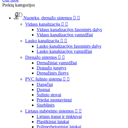
Prekių kategorijos
Nuotekų, drenažo sistemos


Vidaus kanalizacija


Vidaus kanalizacijos fasoninės dalys
Vidaus kanalizacijos vamzdžiai
Lauko kanalizacija


Lauko kanalizacijos fasoninės dalys
Lauko kanalizacijos vamzdžiai
Drenažo sistemos


Drenažiniai vamzdžiai
Dranažo jungtys
Drenažinės žiotys
PVC šulinio sistema


Dangčiai
Dugnai
Šulinio stovai
Priedai montavimui
Siurblinės
Lietaus nubėgimo sistemos


Lietaus trapai ir rinktuvai
Plastikiniai latakai
Polimerbetoniniai latakai