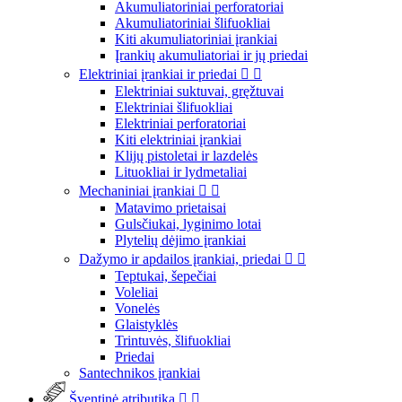
Akumuliatoriniai perforatoriai
Akumuliatoriniai šlifuokliai
Kiti akumuliatoriniai įrankiai
Įrankių akumuliatoriai ir jų priedai
Elektriniai įrankiai ir priedai


Elektriniai suktuvai, gręžtuvai
Elektriniai šlifuokliai
Elektriniai perforatoriai
Kiti elektriniai įrankiai
Klijų pistoletai ir lazdelės
Lituokliai ir lydmetaliai
Mechaniniai įrankiai


Matavimo prietaisai
Gulsčiukai, lyginimo lotai
Plytelių dėjimo įrankiai
Dažymo ir apdailos įrankiai, priedai


Teptukai, šepečiai
Voleliai
Vonelės
Glaistyklės
Trintuvės, šlifuokliai
Priedai
Santechnikos įrankiai
Šventinė atributika

