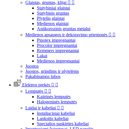
Glaistas, gruntas, klijai


Statybiniai glaistai
Statybinis gruntas
Plytelių glaistai
Medienos glaistai
Antikorozinis gruntas metalui
Medienos apsaugos ir dekoravimo priemonės


Pinotex impregnantai
Procolor impregnantai
Remmers impregnantai
Lakai
Medienos impregnantai
Juostos
Juostos, grindims ir plytelėms
Pakabinamos lubos
Elektros prekės


Lemputės


Kaitrinės lemputės
Halogeninės lemputės
Laidai ir kabeliai


Instaliaciniai kabeliai
Lankstūs kabeliai
Specialios paskirties kabeliai
Įmontuojami šviestuvai, LED panelės