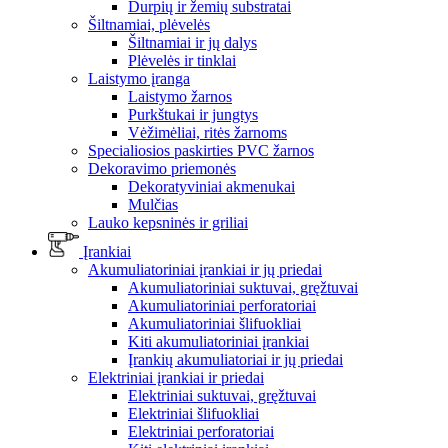
Durpių ir žemių substratai
Šiltnamiai, plėvelės
Šiltnamiai ir jų dalys
Plėvelės ir tinklai
Laistymo įranga
Laistymo žarnos
Purkštukai ir jungtys
Vėžimėliai, ritės žarnoms
Specialiosios paskirties PVC žarnos
Dekoravimo priemonės
Dekoratyviniai akmenukai
Mulčias
Lauko kepsninės ir griliai
Įrankiai
Akumuliatoriniai įrankiai ir jų priedai
Akumuliatoriniai suktuvai, gręžtuvai
Akumuliatoriniai perforatoriai
Akumuliatoriniai šlifuokliai
Kiti akumuliatoriniai įrankiai
Įrankių akumuliatoriai ir jų priedai
Elektriniai įrankiai ir priedai
Elektriniai suktuvai, gręžtuvai
Elektriniai šlifuokliai
Elektriniai perforatoriai