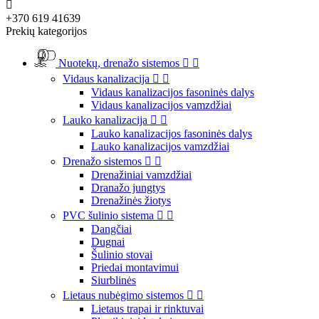

+370 619 41639
Prekių kategorijos
Nuotekų, drenažo sistemos


Vidaus kanalizacija


Vidaus kanalizacijos fasoninės dalys
Vidaus kanalizacijos vamzdžiai
Lauko kanalizacija


Lauko kanalizacijos fasoninės dalys
Lauko kanalizacijos vamzdžiai
Drenažo sistemos


Drenažiniai vamzdžiai
Dranažo jungtys
Drenažinės žiotys
PVC šulinio sistema


Dangčiai
Dugnai
Šulinio stovai
Priedai montavimui
Siurblinės
Lietaus nubėgimo sistemos


Lietaus trapai ir rinktuvai