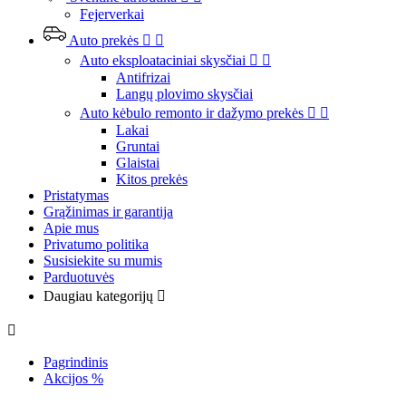
Fejerverkai
Auto prekės


Auto eksploataciniai skysčiai


Antifrizai
Langų plovimo skysčiai
Auto kėbulo remonto ir dažymo prekės


Lakai
Gruntai
Glaistai
Kitos prekės
Pristatymas
Grąžinimas ir garantija
Apie mus
Privatumo politika
Susisiekite su mumis
Parduotuvės
Daugiau kategorijų


Pagrindinis
Akcijos %