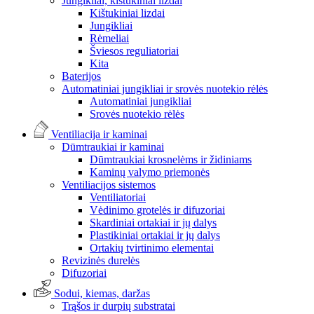
Jungikliai, kištukiniai lizdai
Kištukiniai lizdai
Jungikliai
Rėmeliai
Šviesos reguliatoriai
Kita
Baterijos
Automatiniai jungikliai ir srovės nuotekio rėlės
Automatiniai jungikliai
Srovės nuotekio rėlės
Ventiliacija ir kaminai
Dūmtraukiai ir kaminai
Dūmtraukiai krosnelėms ir židiniams
Kaminų valymo priemonės
Ventiliacijos sistemos
Ventiliatoriai
Vėdinimo grotelės ir difuzoriai
Skardiniai ortakiai ir jų dalys
Plastikiniai ortakiai ir jų dalys
Ortakių tvirtinimo elementai
Revizinės durelės
Difuzoriai
Sodui, kiemas, daržas
Trąšos ir durpių substratai