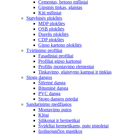
Cementas, betono mišiniai
Gipsinis tinkas, glaistas
Kiti mišiniai
Statybinės plokštės
MDP plokštės
OSB plokštės
Durelis plokštės
CDP plokštės
Gipso kartono plokštės
Tvirtinimo profiliai
Fasadiniai profiliai
Profiliai gipso kartonui
Profilių montavimo elementai
Tinkavimo, glaistymo kampai ir tinklas
Stogų dangos
Šiferinė danga
Bituminė danga
PVC danga
Stogo dangos priedai
Sandarinimo medžiagos
Montavimo putos
Klijai
Silikonai ir hermetikai
Švirkštai hermetikams, putų pistoletai
Izoliuojančios mastikos