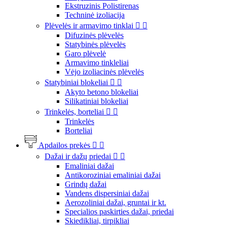
Ekstruzinis Polistirenas
Techninė izoliacija
Plėvelės ir armavimo tinklai


Difuzinės plėvelės
Statybinės plėvelės
Garo plėvelė
Armavimo tinkleliai
Vėjo izoliacinės plėvelės
Statybiniai blokeliai


Akyto betono blokeliai
Silikatiniai blokeliai
Trinkelės, borteliai


Trinkelės
Borteliai
Apdailos prekės


Dažai ir dažų priedai


Emaliniai dažai
Antikoroziniai emaliniai dažai
Grindų dažai
Vandens dispersiniai dažai
Aerozoliniai dažai, gruntai ir kt.
Specialios paskirties dažai, priedai
Skiedikliai, tirpikliai