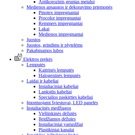
Antikorozinis gruntas metalui
Medienos apsaugos ir dekoravimo priemonės
Pinotex impregnantai
Procolor impregnantai
Remmers impregnantai
Lakai
Medienos impregnantai
Juostos
Juostos, grindims ir plytelėms
Pakabinamos lubos
Elektros prekės
Lemputės
Kaitrinės lemputės
Halogeninės lemputės
Laidai ir kabeliai
Instaliaciniai kabeliai
Lankstūs kabeliai
Specialios paskirties kabeliai
Įmontuojami šviestuvai, LED panelės
Instaliacinės medžiagos
Virštinkinės dėžutės
Įleidžiamos dėžutes
Instaliaciniai vamzdžiai
Plastikiniai kanalai