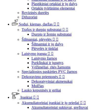
Plastikiniai ortakiai ir jų dalys
Ortakių tvirtinimo elementai
Revizinės durelės
Difuzoriai
Sodui, kiemas, daržas


Trąšos ir durpių substratai


Durpių ir žemių substratai
Šiltnamiai, plėvelės


Šiltnamiai ir jų dalys
Plėvelės ir tinklai
Laistymo įranga


Laistymo žarnos
Purkštukai ir jungtys
Vėžimėliai, ritės žarnoms
Specialiosios paskirties PVC žarnos
Dekoravimo priemonės


Dekoratyviniai akmenukai
Mulčias
Lauko kepsninės ir griliai
Įrankiai


Akumuliatoriniai įrankiai ir jų priedai


Akumuliatoriniai suktuvai, gręžtuvai