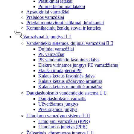
Plastikiniai latakai
Polimerbetoniniai latakai
Apsauginiai vamzdžiai
Pralaidos vamzdžiai
Priedai montavimui, silikonai, lubrikantai
Komunikacinių ženklų stovai ir lentelės
Vamzdynai ir jungtys


Vandentiekio sistemos, dujiniai vamzdžiai


Dujiniai vamzdžiai
PE vamzdžiai
PE vandentiekio fasonines dalys
Elektra virinamos jungtys PE vamzdžiams
Flanšai ir adapteriai PP
Kalaus ketaus fasoninės dalys
Kalaus ketaus uždarymo armatūra
Kalaus ketaus remontinė armatūra
Daugiasluoksnio vandentiekio sistema


Daugiasluoksnis vamzdis
Užveržiamos jungtys
Presuojamos jungtys
Lituojamo vamzdyno sistema


Lituojami vamzdžiai (PPR)
Lituojamos jungtys (PPR)
Žalvarinės, chromuotos jungtys

