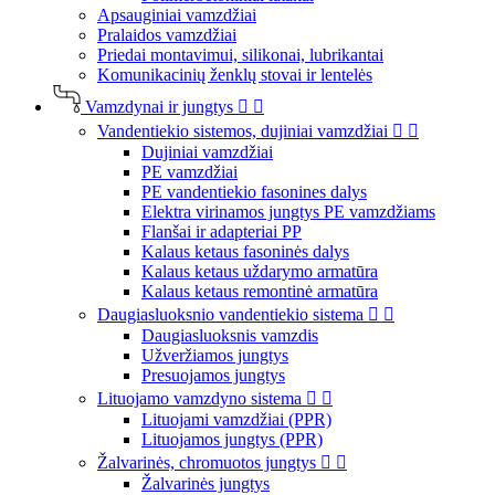
Apsauginiai vamzdžiai
Pralaidos vamzdžiai
Priedai montavimui, silikonai, lubrikantai
Komunikacinių ženklų stovai ir lentelės
Vamzdynai ir jungtys


Vandentiekio sistemos, dujiniai vamzdžiai


Dujiniai vamzdžiai
PE vamzdžiai
PE vandentiekio fasonines dalys
Elektra virinamos jungtys PE vamzdžiams
Flanšai ir adapteriai PP
Kalaus ketaus fasoninės dalys
Kalaus ketaus uždarymo armatūra
Kalaus ketaus remontinė armatūra
Daugiasluoksnio vandentiekio sistema


Daugiasluoksnis vamzdis
Užveržiamos jungtys
Presuojamos jungtys
Lituojamo vamzdyno sistema


Lituojami vamzdžiai (PPR)
Lituojamos jungtys (PPR)
Žalvarinės, chromuotos jungtys


Žalvarinės jungtys