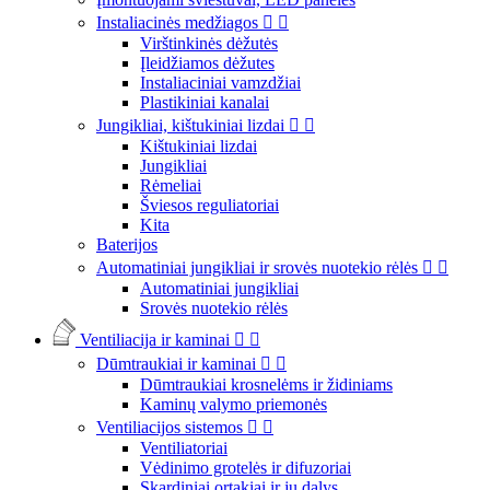
Instaliacinės medžiagos


Virštinkinės dėžutės
Įleidžiamos dėžutes
Instaliaciniai vamzdžiai
Plastikiniai kanalai
Jungikliai, kištukiniai lizdai


Kištukiniai lizdai
Jungikliai
Rėmeliai
Šviesos reguliatoriai
Kita
Baterijos
Automatiniai jungikliai ir srovės nuotekio rėlės


Automatiniai jungikliai
Srovės nuotekio rėlės
Ventiliacija ir kaminai


Dūmtraukiai ir kaminai


Dūmtraukiai krosnelėms ir židiniams
Kaminų valymo priemonės
Ventiliacijos sistemos


Ventiliatoriai
Vėdinimo grotelės ir difuzoriai
Skardiniai ortakiai ir jų dalys