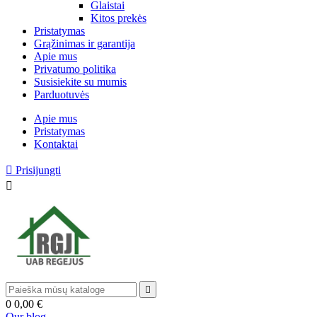
Glaistai
Kitos prekės
Pristatymas
Grąžinimas ir garantija
Apie mus
Privatumo politika
Susisiekite su mumis
Parduotuvės
Apie mus
Pristatymas
Kontaktai

Prisijungti


0
0,00 €
Our blog