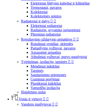
Elektriniai šildymo kabeliai ir kilimėliai
Termostatai, pavaros
Kolektoriai
Kolektorinės spintos
Radiatoriai ir dalys


Elektriniai radiatoriai
Radiatorių, gyvatukų pajungimui
Plieniniai radiatoriai
Reguliavimo uždarymo armatūros


Rutuliniai ventiliai, sklendės
Pamaišymo vožtuvai, pavaros
Apsauginė armatūra
Atbuliniai vožtuvai, purvo gaudytojai
Tvirtinimas, izoliacija, tarpinės


Metaliniai laikikliai
Tarpinės
Sandarinimo priemonės
Guminiai perėjimai
Plastikiniai laikikliai
Vamzdžiu izoliacija
Išsiplėtimo indai
Vonia ir virtuvė


Vandens maišytuvai

