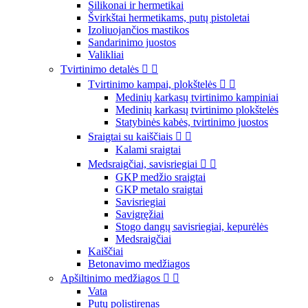
Silikonai ir hermetikai
Švirkštai hermetikams, putų pistoletai
Izoliuojančios mastikos
Sandarinimo juostos
Valikliai
Tvirtinimo detalės


Tvirtinimo kampai, plokštelės


Medinių karkasų tvirtinimo kampiniai
Medinių karkasų tvirtinimo plokštelės
Statybinės kabės, tvirtinimo juostos
Sraigtai su kaiščiais


Kalami sraigtai
Medsraigčiai, savisriegiai


GKP medžio sraigtai
GKP metalo sraigtai
Savisriegiai
Savigręžiai
Stogo dangų savisriegiai, kepurėlės
Medsraigčiai
Kaiščiai
Betonavimo medžiagos
Apšiltinimo medžiagos


Vata
Putų polistirenas