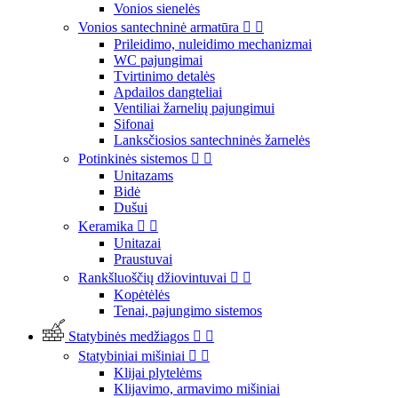
Vonios sienelės
Vonios santechninė armatūra


Prileidimo, nuleidimo mechanizmai
WC pajungimai
Tvirtinimo detalės
Apdailos dangteliai
Ventiliai žarnelių pajungimui
Sifonai
Lanksčiosios santechninės žarnelės
Potinkinės sistemos


Unitazams
Bidė
Dušui
Keramika


Unitazai
Praustuvai
Rankšluoščių džiovintuvai


Kopėtėlės
Tenai, pajungimo sistemos
Statybinės medžiagos


Statybiniai mišiniai


Klijai plytelėms
Klijavimo, armavimo mišiniai