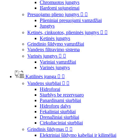
Chromuotos jungtys
Išardomi sujungimai
Presuojamo plieno jungtys


Plieniniai presuojami vamzdžiai
Jungtys
Ketinės, cinkuotos, plieninės jungtys


Ketinės jungtys
Grindinio šildymo vamzdžiai
Vandens filtravimo sistema
Varinės jungtys


Variniai vamzdžiai
Varinės jungtys
Katilinės įranga


Vandens siurbliai


Hidroforai
Siurblys be rezervuaro
Panardinami siurbliai
Hidroforų dalys
Fekaliniai siurbliai
Drenažiniai siurbliai
Cirkuliaciniai siurbliai
Grindinis šildymas


Elektriniai šildymo kabeliai ir kilimėliai