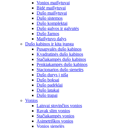
Vonios maišytuvai
Bidė maišytuvai
Dušo maišytuvai
Dušo sistemos
Dušo komplektai
Dušo galvos ir galvutės
Dušo žarnos
Maišytuvo dalys
Dušo kabinos ir kita įranga
Pusapvalės dušo kabinos
Kvadratinės dušo kabinos
Stačiakampės dušo kabinos
Penkiakampės dušo kabinos
Stacionarios dušo sienelės
Dušo durys į nišą
Dušo boksai
Dušo padėklai
Dušo latakai
Dušo trapai
Vonios
Laisvai stovinčios vonios
Ravak slim vonios
Stačiakampės vonios
Asimetriškos vonios
Vonios sienelės