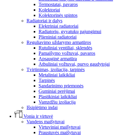
Termostatai, pavaros
Kolektoriai
Kolektorinės spintos
Radiatoriai ir dalys
Elektriniai radiatoriai
Radiatorių, gyvatukų pajungimui
Plieniniai radiatoriai
Reguliavimo uždarymo armatūros
Rutuliniai ventiliai, sklendės
Pamaišymo vožtuvai, pavaros
Apsauginė armatūra
Atbuliniai vožtuvai, purvo gaudytojai
Tvirtinimas, izoliacija, tarpinės
Metaliniai laikikliai
Tarpinės
Sandarinimo priemonės
Guminiai perėjimai
Plastikiniai laikikliai
Vamzdžiu izoliacija
Išsiplėtimo indai
Vonia ir virtuvė
Vandens maišytuvai
Virtuviniai maišytuvai
Praustuvės maišytuvai