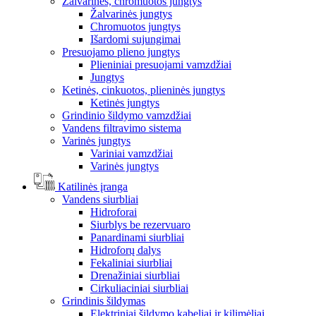
Žalvarinės, chromuotos jungtys
Žalvarinės jungtys
Chromuotos jungtys
Išardomi sujungimai
Presuojamo plieno jungtys
Plieniniai presuojami vamzdžiai
Jungtys
Ketinės, cinkuotos, plieninės jungtys
Ketinės jungtys
Grindinio šildymo vamzdžiai
Vandens filtravimo sistema
Varinės jungtys
Variniai vamzdžiai
Varinės jungtys
Katilinės įranga
Vandens siurbliai
Hidroforai
Siurblys be rezervuaro
Panardinami siurbliai
Hidroforų dalys
Fekaliniai siurbliai
Drenažiniai siurbliai
Cirkuliaciniai siurbliai
Grindinis šildymas
Elektriniai šildymo kabeliai ir kilimėliai