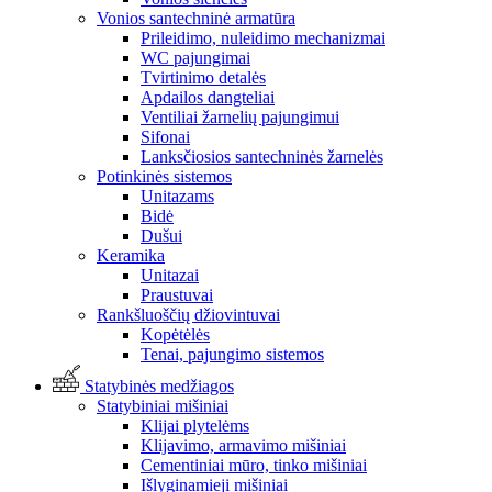
Vonios santechninė armatūra
Prileidimo, nuleidimo mechanizmai
WC pajungimai
Tvirtinimo detalės
Apdailos dangteliai
Ventiliai žarnelių pajungimui
Sifonai
Lanksčiosios santechninės žarnelės
Potinkinės sistemos
Unitazams
Bidė
Dušui
Keramika
Unitazai
Praustuvai
Rankšluoščių džiovintuvai
Kopėtėlės
Tenai, pajungimo sistemos
Statybinės medžiagos
Statybiniai mišiniai
Klijai plytelėms
Klijavimo, armavimo mišiniai
Cementiniai mūro, tinko mišiniai
Išlyginamieji mišiniai