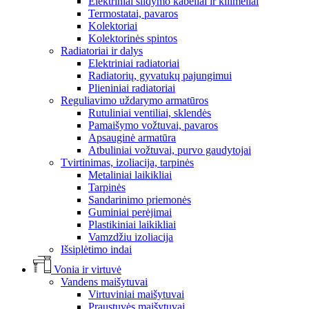
Elektriniai šildymo kabeliai ir kilimėliai
Termostatai, pavaros
Kolektoriai
Kolektorinės spintos
Radiatoriai ir dalys
Elektriniai radiatoriai
Radiatorių, gyvatukų pajungimui
Plieniniai radiatoriai
Reguliavimo uždarymo armatūros
Rutuliniai ventiliai, sklendės
Pamaišymo vožtuvai, pavaros
Apsauginė armatūra
Atbuliniai vožtuvai, purvo gaudytojai
Tvirtinimas, izoliacija, tarpinės
Metaliniai laikikliai
Tarpinės
Sandarinimo priemonės
Guminiai perėjimai
Plastikiniai laikikliai
Vamzdžiu izoliacija
Išsiplėtimo indai
Vonia ir virtuvė
Vandens maišytuvai
Virtuviniai maišytuvai
Praustuvės maišytuvai