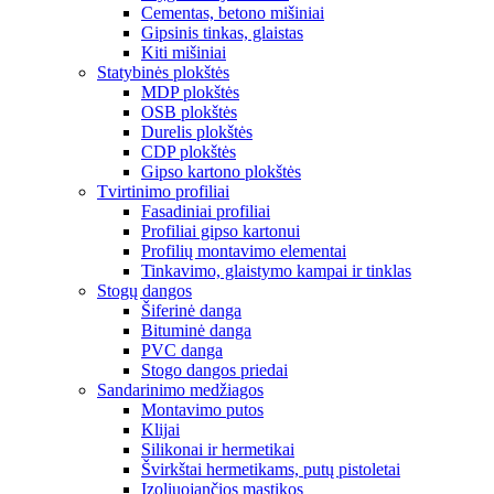
Cementas, betono mišiniai
Gipsinis tinkas, glaistas
Kiti mišiniai
Statybinės plokštės
MDP plokštės
OSB plokštės
Durelis plokštės
CDP plokštės
Gipso kartono plokštės
Tvirtinimo profiliai
Fasadiniai profiliai
Profiliai gipso kartonui
Profilių montavimo elementai
Tinkavimo, glaistymo kampai ir tinklas
Stogų dangos
Šiferinė danga
Bituminė danga
PVC danga
Stogo dangos priedai
Sandarinimo medžiagos
Montavimo putos
Klijai
Silikonai ir hermetikai
Švirkštai hermetikams, putų pistoletai
Izoliuojančios mastikos