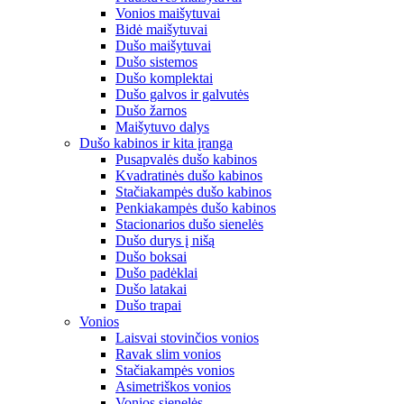
Vonios maišytuvai
Bidė maišytuvai
Dušo maišytuvai
Dušo sistemos
Dušo komplektai
Dušo galvos ir galvutės
Dušo žarnos
Maišytuvo dalys
Dušo kabinos ir kita įranga
Pusapvalės dušo kabinos
Kvadratinės dušo kabinos
Stačiakampės dušo kabinos
Penkiakampės dušo kabinos
Stacionarios dušo sienelės
Dušo durys į nišą
Dušo boksai
Dušo padėklai
Dušo latakai
Dušo trapai
Vonios
Laisvai stovinčios vonios
Ravak slim vonios
Stačiakampės vonios
Asimetriškos vonios
Vonios sienelės