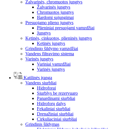
Žalvarinės, chromuotos jungtys
Žalvarinės jungtys
Chromuotos jungtys
Išardomi sujungimai
Presuojamo plieno jungtys
Plieniniai presuojami vamzdžiai
Jungtys
Ketinės, cinkuotos, plieninės jungtys
Ketinės jungtys
Grindinio šildymo vamzdžiai
Vandens filtravimo sistema
Varinės jungtys
Variniai vamzdžiai
Varinės jungtys
Katilinės įranga
Vandens siurbliai
Hidroforai
Siurblys be rezervuaro
Panardinami siurbliai
Hidroforų dalys
Fekaliniai siurbliai
Drenažiniai siurbliai
Cirkuliaciniai siurbliai
Grindinis šildymas