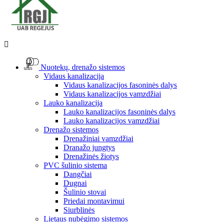

Nuotekų, drenažo sistemos
Vidaus kanalizacija
Vidaus kanalizacijos fasoninės dalys
Vidaus kanalizacijos vamzdžiai
Lauko kanalizacija
Lauko kanalizacijos fasoninės dalys
Lauko kanalizacijos vamzdžiai
Drenažo sistemos
Drenažiniai vamzdžiai
Dranažo jungtys
Drenažinės žiotys
PVC šulinio sistema
Dangčiai
Dugnai
Šulinio stovai
Priedai montavimui
Siurblinės
Lietaus nubėgimo sistemos