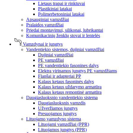
Lietaus trapai ir rinktuvai
Plastikiniai latakai
Polimerbetoniniai latakai
Apsauginiai vamzdžiai
Pralaidos vamzdžiai
Priedai montavimui, silikonai, lubrikantai
Komunikacinių ženklų stovai ir lentelės
Vamzdynai ir jungtys
Vandentiekio sistemos, dujiniai vamzdžiai
Dujiniai vamzdžiai
PE vamzdžiai
PE vandentiekio fasonines dalys
Elektra virinamos jungtys PE vamzdžiams
Flanšai ir adapteriai PP
Kalaus ketaus fasoninės dalys
Kalaus ketaus uždarymo armatūra
Kalaus ketaus remontinė armatūra
Daugiasluoksnio vandentiekio sistema
Daugiasluoksnis vamzdis
Užveržiamos jungtys
Presuojamos jungtys
Lituojamo vamzdyno sistema
Lituojami vamzdžiai (PPR)
Lituojamos jungtys (PPR)