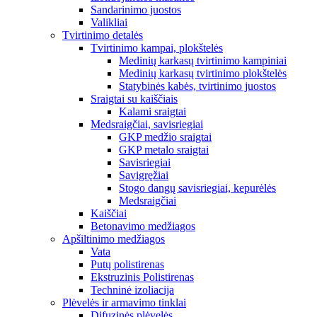
Sandarinimo juostos
Valikliai
Tvirtinimo detalės
Tvirtinimo kampai, plokštelės
Medinių karkasų tvirtinimo kampiniai
Medinių karkasų tvirtinimo plokštelės
Statybinės kabės, tvirtinimo juostos
Sraigtai su kaiščiais
Kalami sraigtai
Medsraigčiai, savisriegiai
GKP medžio sraigtai
GKP metalo sraigtai
Savisriegiai
Savigręžiai
Stogo dangų savisriegiai, kepurėlės
Medsraigčiai
Kaiščiai
Betonavimo medžiagos
Apšiltinimo medžiagos
Vata
Putų polistirenas
Ekstruzinis Polistirenas
Techninė izoliacija
Plėvelės ir armavimo tinklai
Difuzinės plėvelės