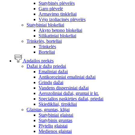
Statybinės plėvelės
Garo plėvelė
Armavimo tinkleliai
Vėjo izoliacinės plėvelės
Statybiniai blokeliai
Akyto betono blokeliai
Silikatiniai blokeliai
Trinkelės, borteliai
Trinkelės
Borteliai
Apdailos prekės
Dažai ir dažų priedai
Emaliniai dažai
Antikoroziniai emaliniai dažai
Grindų dažai
Vandens dispersiniai dažai
Aerozoliniai dažai, gruntai ir kt.
Specialios paskirties dažai, priedai
Skiedikliai, tirpikliai
Glaistas, gruntas, klijai
Statybiniai glaistai
Statybinis gruntas
Plytelių glaistai
Medienos glaistai