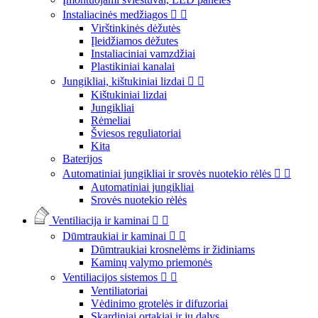
Instaliacinės medžiagos


Virštinkinės dėžutės
Įleidžiamos dėžutes
Instaliaciniai vamzdžiai
Plastikiniai kanalai
Jungikliai, kištukiniai lizdai


Kištukiniai lizdai
Jungikliai
Rėmeliai
Šviesos reguliatoriai
Kita
Baterijos
Automatiniai jungikliai ir srovės nuotekio rėlės


Automatiniai jungikliai
Srovės nuotekio rėlės
Ventiliacija ir kaminai


Dūmtraukiai ir kaminai


Dūmtraukiai krosnelėms ir židiniams
Kaminų valymo priemonės
Ventiliacijos sistemos


Ventiliatoriai
Vėdinimo grotelės ir difuzoriai
Skardiniai ortakiai ir jų dalys