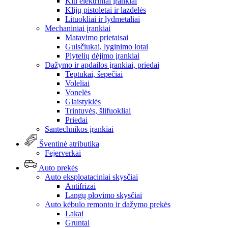
Kiti elektriniai įrankiai
Klijų pistoletai ir lazdelės
Lituokliai ir lydmetaliai
Mechaniniai įrankiai
Matavimo prietaisai
Gulsčiukai, lyginimo lotai
Plytelių dėjimo įrankiai
Dažymo ir apdailos įrankiai, priedai
Teptukai, šepečiai
Voleliai
Vonelės
Glaistyklės
Trintuvės, šlifuokliai
Priedai
Santechnikos įrankiai
Šventinė atributika
Fejerverkai
Auto prekės
Auto eksploataciniai skysčiai
Antifrizai
Langų plovimo skysčiai
Auto kėbulo remonto ir dažymo prekės
Lakai
Gruntai