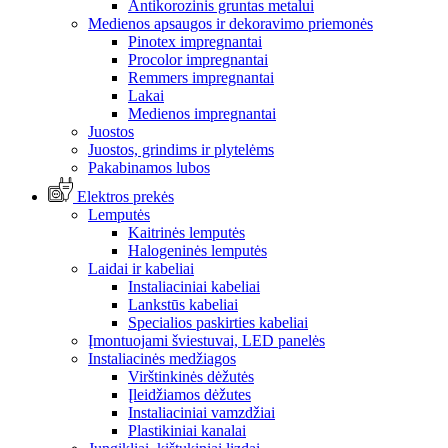
Antikorozinis gruntas metalui
Medienos apsaugos ir dekoravimo priemonės
Pinotex impregnantai
Procolor impregnantai
Remmers impregnantai
Lakai
Medienos impregnantai
Juostos
Juostos, grindims ir plytelėms
Pakabinamos lubos
Elektros prekės
Lemputės
Kaitrinės lemputės
Halogeninės lemputės
Laidai ir kabeliai
Instaliaciniai kabeliai
Lankstūs kabeliai
Specialios paskirties kabeliai
Įmontuojami šviestuvai, LED panelės
Instaliacinės medžiagos
Virštinkinės dėžutės
Įleidžiamos dėžutes
Instaliaciniai vamzdžiai
Plastikiniai kanalai