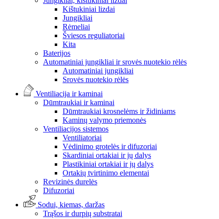
Jungikliai, kištukiniai lizdai
Kištukiniai lizdai
Jungikliai
Rėmeliai
Šviesos reguliatoriai
Kita
Baterijos
Automatiniai jungikliai ir srovės nuotekio rėlės
Automatiniai jungikliai
Srovės nuotekio rėlės
Ventiliacija ir kaminai
Dūmtraukiai ir kaminai
Dūmtraukiai krosnelėms ir židiniams
Kaminų valymo priemonės
Ventiliacijos sistemos
Ventiliatoriai
Vėdinimo grotelės ir difuzoriai
Skardiniai ortakiai ir jų dalys
Plastikiniai ortakiai ir jų dalys
Ortakių tvirtinimo elementai
Revizinės durelės
Difuzoriai
Sodui, kiemas, daržas
Trąšos ir durpių substratai