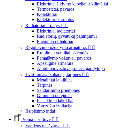
Elektriniai šildymo kabeliai ir kilimėliai
Termostatai, pavaros
Kolektoriai
Kolektorinės spintos
Radiatoriai ir dalys


Elektriniai radiatoriai
Radiatorių, gyvatukų pajungimui
Plieniniai radiatoriai
Reguliavimo uždarymo armatūros


Rutuliniai ventiliai, sklendės
Pamaišymo vožtuvai, pavaros
Apsauginė armatūra
Atbuliniai vožtuvai, purvo gaudytojai
Tvirtinimas, izoliacija, tarpinės


Metaliniai laikikliai
Tarpinės
Sandarinimo priemonės
Guminiai perėjimai
Plastikiniai laikikliai
Vamzdžiu izoliacija
Išsiplėtimo indai
Vonia ir virtuvė


Vandens maišytuvai

