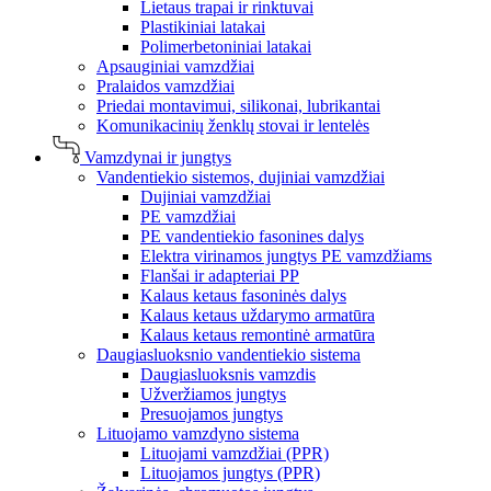
Lietaus trapai ir rinktuvai
Plastikiniai latakai
Polimerbetoniniai latakai
Apsauginiai vamzdžiai
Pralaidos vamzdžiai
Priedai montavimui, silikonai, lubrikantai
Komunikacinių ženklų stovai ir lentelės
Vamzdynai ir jungtys
Vandentiekio sistemos, dujiniai vamzdžiai
Dujiniai vamzdžiai
PE vamzdžiai
PE vandentiekio fasonines dalys
Elektra virinamos jungtys PE vamzdžiams
Flanšai ir adapteriai PP
Kalaus ketaus fasoninės dalys
Kalaus ketaus uždarymo armatūra
Kalaus ketaus remontinė armatūra
Daugiasluoksnio vandentiekio sistema
Daugiasluoksnis vamzdis
Užveržiamos jungtys
Presuojamos jungtys
Lituojamo vamzdyno sistema
Lituojami vamzdžiai (PPR)
Lituojamos jungtys (PPR)