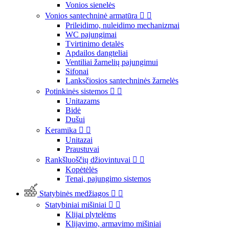
Vonios sienelės
Vonios santechninė armatūra


Prileidimo, nuleidimo mechanizmai
WC pajungimai
Tvirtinimo detalės
Apdailos dangteliai
Ventiliai žarnelių pajungimui
Sifonai
Lanksčiosios santechninės žarnelės
Potinkinės sistemos


Unitazams
Bidė
Dušui
Keramika


Unitazai
Praustuvai
Rankšluoščių džiovintuvai


Kopėtėlės
Tenai, pajungimo sistemos
Statybinės medžiagos


Statybiniai mišiniai


Klijai plytelėms
Klijavimo, armavimo mišiniai