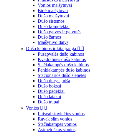
Vonios maišytuvai
Bidė maišytuvai
Dušo maišytuvai
Dušo sistemos
Dušo komplektai
Dušo galvos ir galvutės
Dušo žarnos
Maišytuvo dalys
Dušo kabinos ir kita įranga


Pusapvalės dušo kabinos
Kvadratinės dušo kabinos
Stačiakampės dušo kabinos
Penkiakampės dušo kabinos
Stacionarios dušo sienelės
Dušo durys į nišą
Dušo boksai
Dušo padėklai
Dušo latakai
Dušo trapai
Vonios


Laisvai stovinčios vonios
Ravak slim vonios
Stačiakampės vonios
Asimetriškos vonios