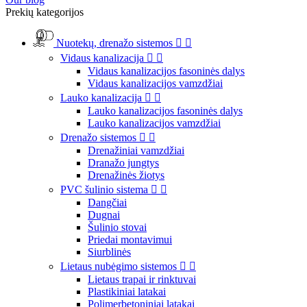
Prekių kategorijos
Nuotekų, drenažo sistemos


Vidaus kanalizacija


Vidaus kanalizacijos fasoninės dalys
Vidaus kanalizacijos vamzdžiai
Lauko kanalizacija


Lauko kanalizacijos fasoninės dalys
Lauko kanalizacijos vamzdžiai
Drenažo sistemos


Drenažiniai vamzdžiai
Dranažo jungtys
Drenažinės žiotys
PVC šulinio sistema


Dangčiai
Dugnai
Šulinio stovai
Priedai montavimui
Siurblinės
Lietaus nubėgimo sistemos


Lietaus trapai ir rinktuvai
Plastikiniai latakai
Polimerbetoniniai latakai