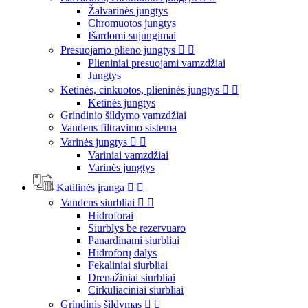
Žalvarinės jungtys
Chromuotos jungtys
Išardomi sujungimai
Presuojamo plieno jungtys


Plieniniai presuojami vamzdžiai
Jungtys
Ketinės, cinkuotos, plieninės jungtys


Ketinės jungtys
Grindinio šildymo vamzdžiai
Vandens filtravimo sistema
Varinės jungtys


Variniai vamzdžiai
Varinės jungtys
Katilinės įranga


Vandens siurbliai


Hidroforai
Siurblys be rezervuaro
Panardinami siurbliai
Hidroforų dalys
Fekaliniai siurbliai
Drenažiniai siurbliai
Cirkuliaciniai siurbliai
Grindinis šildymas

