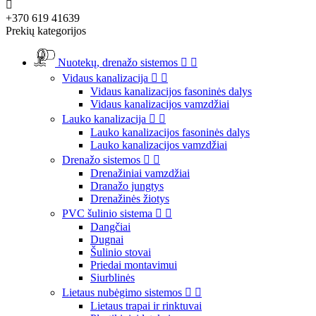

+370 619 41639
Prekių kategorijos
Nuotekų, drenažo sistemos


Vidaus kanalizacija


Vidaus kanalizacijos fasoninės dalys
Vidaus kanalizacijos vamzdžiai
Lauko kanalizacija


Lauko kanalizacijos fasoninės dalys
Lauko kanalizacijos vamzdžiai
Drenažo sistemos


Drenažiniai vamzdžiai
Dranažo jungtys
Drenažinės žiotys
PVC šulinio sistema


Dangčiai
Dugnai
Šulinio stovai
Priedai montavimui
Siurblinės
Lietaus nubėgimo sistemos


Lietaus trapai ir rinktuvai