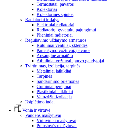
Termostatai, pavaros
Kolektoriai
Kolektorinės spintos
Radiatoriai ir dalys
Elektriniai radiatoriai
Radiatorių, gyvatukų pajungimui
Plieniniai radiatoriai
Reguliavimo uždarymo armatūros
Rutuliniai ventiliai, sklendės
Pamaišymo vožtuvai, pavaros
Apsauginė armatūra
Atbuliniai vožtuvai, purvo gaudytojai
Tvirtinimas, izoliacija, tarpinės
Metaliniai laikikliai
Tarpinės
Sandarinimo priemonės
Guminiai perėjimai
Plastikiniai laikikliai
Vamzdžiu izoliacija
Išsiplėtimo indai
Vonia ir virtuvė
Vandens maišytuvai
Virtuviniai maišytuvai
Praustuvės maišytuvai