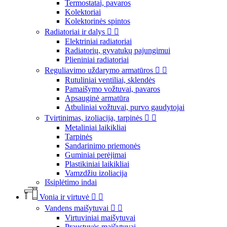
Termostatai, pavaros
Kolektoriai
Kolektorinės spintos
Radiatoriai ir dalys


Elektriniai radiatoriai
Radiatorių, gyvatukų pajungimui
Plieniniai radiatoriai
Reguliavimo uždarymo armatūros


Rutuliniai ventiliai, sklendės
Pamaišymo vožtuvai, pavaros
Apsauginė armatūra
Atbuliniai vožtuvai, purvo gaudytojai
Tvirtinimas, izoliacija, tarpinės


Metaliniai laikikliai
Tarpinės
Sandarinimo priemonės
Guminiai perėjimai
Plastikiniai laikikliai
Vamzdžiu izoliacija
Išsiplėtimo indai
Vonia ir virtuvė


Vandens maišytuvai


Virtuviniai maišytuvai
Praustuvės maišytuvai