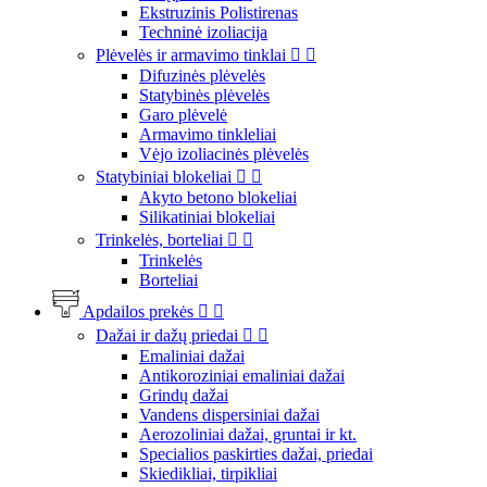
Ekstruzinis Polistirenas
Techninė izoliacija
Plėvelės ir armavimo tinklai


Difuzinės plėvelės
Statybinės plėvelės
Garo plėvelė
Armavimo tinkleliai
Vėjo izoliacinės plėvelės
Statybiniai blokeliai


Akyto betono blokeliai
Silikatiniai blokeliai
Trinkelės, borteliai


Trinkelės
Borteliai
Apdailos prekės


Dažai ir dažų priedai


Emaliniai dažai
Antikoroziniai emaliniai dažai
Grindų dažai
Vandens dispersiniai dažai
Aerozoliniai dažai, gruntai ir kt.
Specialios paskirties dažai, priedai
Skiedikliai, tirpikliai