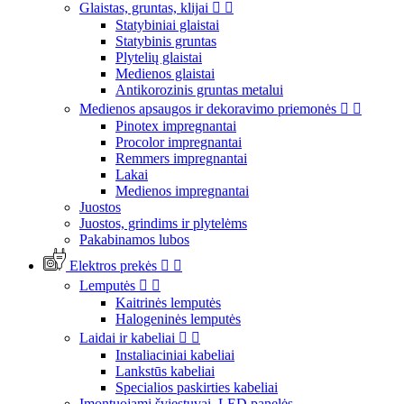
Glaistas, gruntas, klijai


Statybiniai glaistai
Statybinis gruntas
Plytelių glaistai
Medienos glaistai
Antikorozinis gruntas metalui
Medienos apsaugos ir dekoravimo priemonės


Pinotex impregnantai
Procolor impregnantai
Remmers impregnantai
Lakai
Medienos impregnantai
Juostos
Juostos, grindims ir plytelėms
Pakabinamos lubos
Elektros prekės


Lemputės


Kaitrinės lemputės
Halogeninės lemputės
Laidai ir kabeliai


Instaliaciniai kabeliai
Lankstūs kabeliai
Specialios paskirties kabeliai
Įmontuojami šviestuvai, LED panelės