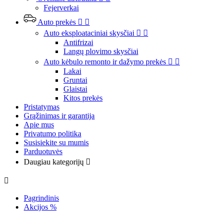
Fejerverkai
Auto prekės


Auto eksploataciniai skysčiai


Antifrizai
Langų plovimo skysčiai
Auto kėbulo remonto ir dažymo prekės


Lakai
Gruntai
Glaistai
Kitos prekės
Pristatymas
Grąžinimas ir garantija
Apie mus
Privatumo politika
Susisiekite su mumis
Parduotuvės
Daugiau kategorijų


Pagrindinis
Akcijos %