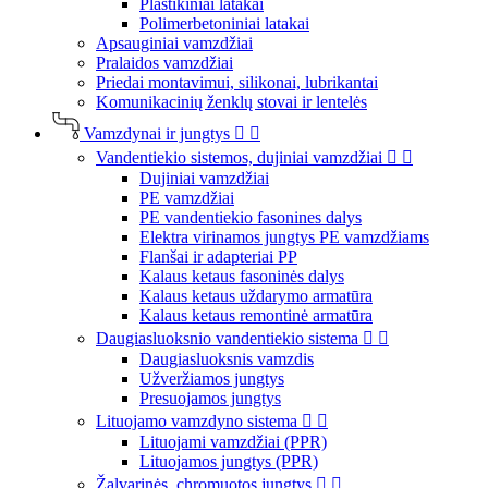
Plastikiniai latakai
Polimerbetoniniai latakai
Apsauginiai vamzdžiai
Pralaidos vamzdžiai
Priedai montavimui, silikonai, lubrikantai
Komunikacinių ženklų stovai ir lentelės
Vamzdynai ir jungtys


Vandentiekio sistemos, dujiniai vamzdžiai


Dujiniai vamzdžiai
PE vamzdžiai
PE vandentiekio fasonines dalys
Elektra virinamos jungtys PE vamzdžiams
Flanšai ir adapteriai PP
Kalaus ketaus fasoninės dalys
Kalaus ketaus uždarymo armatūra
Kalaus ketaus remontinė armatūra
Daugiasluoksnio vandentiekio sistema


Daugiasluoksnis vamzdis
Užveržiamos jungtys
Presuojamos jungtys
Lituojamo vamzdyno sistema


Lituojami vamzdžiai (PPR)
Lituojamos jungtys (PPR)
Žalvarinės, chromuotos jungtys

