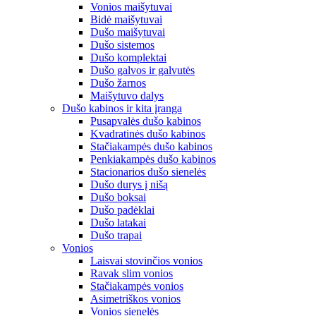
Vonios maišytuvai
Bidė maišytuvai
Dušo maišytuvai
Dušo sistemos
Dušo komplektai
Dušo galvos ir galvutės
Dušo žarnos
Maišytuvo dalys
Dušo kabinos ir kita įranga
Pusapvalės dušo kabinos
Kvadratinės dušo kabinos
Stačiakampės dušo kabinos
Penkiakampės dušo kabinos
Stacionarios dušo sienelės
Dušo durys į nišą
Dušo boksai
Dušo padėklai
Dušo latakai
Dušo trapai
Vonios
Laisvai stovinčios vonios
Ravak slim vonios
Stačiakampės vonios
Asimetriškos vonios
Vonios sienelės