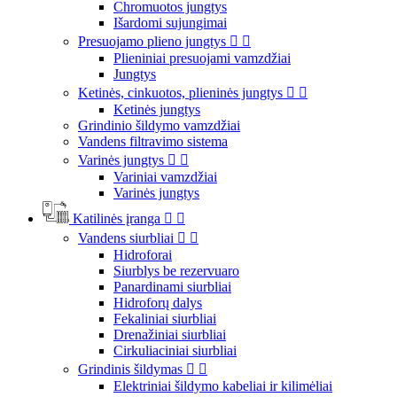
Chromuotos jungtys
Išardomi sujungimai
Presuojamo plieno jungtys


Plieniniai presuojami vamzdžiai
Jungtys
Ketinės, cinkuotos, plieninės jungtys


Ketinės jungtys
Grindinio šildymo vamzdžiai
Vandens filtravimo sistema
Varinės jungtys


Variniai vamzdžiai
Varinės jungtys
Katilinės įranga


Vandens siurbliai


Hidroforai
Siurblys be rezervuaro
Panardinami siurbliai
Hidroforų dalys
Fekaliniai siurbliai
Drenažiniai siurbliai
Cirkuliaciniai siurbliai
Grindinis šildymas


Elektriniai šildymo kabeliai ir kilimėliai