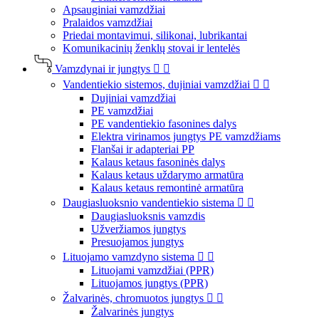
Apsauginiai vamzdžiai
Pralaidos vamzdžiai
Priedai montavimui, silikonai, lubrikantai
Komunikacinių ženklų stovai ir lentelės
Vamzdynai ir jungtys


Vandentiekio sistemos, dujiniai vamzdžiai


Dujiniai vamzdžiai
PE vamzdžiai
PE vandentiekio fasonines dalys
Elektra virinamos jungtys PE vamzdžiams
Flanšai ir adapteriai PP
Kalaus ketaus fasoninės dalys
Kalaus ketaus uždarymo armatūra
Kalaus ketaus remontinė armatūra
Daugiasluoksnio vandentiekio sistema


Daugiasluoksnis vamzdis
Užveržiamos jungtys
Presuojamos jungtys
Lituojamo vamzdyno sistema


Lituojami vamzdžiai (PPR)
Lituojamos jungtys (PPR)
Žalvarinės, chromuotos jungtys


Žalvarinės jungtys