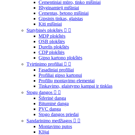
Cementiniai mūro, tinko mišiniai
Išlyginamieji mišiniai
Cementas, betono mišiniai
Gipsinis tinkas, glaistas
Kiti mišiniai
Statybinės plokštės


MDP plokštės
OSB plokštės
Durelis plokštės
CDP plokštės
Gipso kartono plokštės
Tvirtinimo profiliai


Fasadiniai profiliai
Profiliai gipso kartonui
Profilių montavimo elementai
Tinkavimo, glaistymo kampai ir tinklas
Stogų dangos


Šiferinė danga
Bituminė danga
PVC danga
Stogo dangos priedai
Sandarinimo medžiagos


Montavimo putos
Klijai