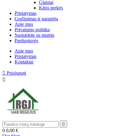
Glaistai
Kitos prekės
Pristatymas
Grąžinimas ir garantija
Apie mus
Privatumo politika
Susisiekite su mumis
Parduotuvės
Apie mus
Pristatymas
Kontaktai

Prisijungti


0
0,00 €
Our blog