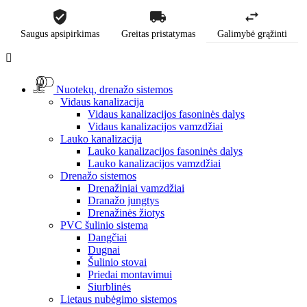
Saugus apsipirkimas
Greitas pristatymas
Galimybė grąžinti

Nuotekų, drenažo sistemos
Vidaus kanalizacija
Vidaus kanalizacijos fasoninės dalys
Vidaus kanalizacijos vamzdžiai
Lauko kanalizacija
Lauko kanalizacijos fasoninės dalys
Lauko kanalizacijos vamzdžiai
Drenažo sistemos
Drenažiniai vamzdžiai
Dranažo jungtys
Drenažinės žiotys
PVC šulinio sistema
Dangčiai
Dugnai
Šulinio stovai
Priedai montavimui
Siurblinės
Lietaus nubėgimo sistemos