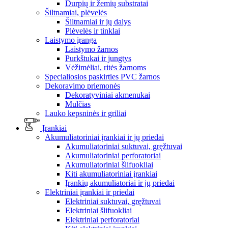
Durpių ir žemių substratai
Šiltnamiai, plėvelės
Šiltnamiai ir jų dalys
Plėvelės ir tinklai
Laistymo įranga
Laistymo žarnos
Purkštukai ir jungtys
Vėžimėliai, ritės žarnoms
Specialiosios paskirties PVC žarnos
Dekoravimo priemonės
Dekoratyviniai akmenukai
Mulčias
Lauko kepsninės ir griliai
Įrankiai
Akumuliatoriniai įrankiai ir jų priedai
Akumuliatoriniai suktuvai, gręžtuvai
Akumuliatoriniai perforatoriai
Akumuliatoriniai šlifuokliai
Kiti akumuliatoriniai įrankiai
Įrankių akumuliatoriai ir jų priedai
Elektriniai įrankiai ir priedai
Elektriniai suktuvai, gręžtuvai
Elektriniai šlifuokliai
Elektriniai perforatoriai