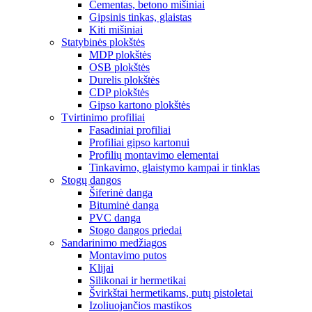
Cementas, betono mišiniai
Gipsinis tinkas, glaistas
Kiti mišiniai
Statybinės plokštės
MDP plokštės
OSB plokštės
Durelis plokštės
CDP plokštės
Gipso kartono plokštės
Tvirtinimo profiliai
Fasadiniai profiliai
Profiliai gipso kartonui
Profilių montavimo elementai
Tinkavimo, glaistymo kampai ir tinklas
Stogų dangos
Šiferinė danga
Bituminė danga
PVC danga
Stogo dangos priedai
Sandarinimo medžiagos
Montavimo putos
Klijai
Silikonai ir hermetikai
Švirkštai hermetikams, putų pistoletai
Izoliuojančios mastikos