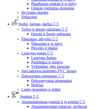
Plastikiniai ortakiai ir jų dalys
Ortakių tvirtinimo elementai
Revizinės durelės
Difuzoriai
Sodui, kiemas, daržas


Trąšos ir durpių substratai


Durpių ir žemių substratai
Šiltnamiai, plėvelės


Šiltnamiai ir jų dalys
Plėvelės ir tinklai
Laistymo įranga


Laistymo žarnos
Purkštukai ir jungtys
Vėžimėliai, ritės žarnoms
Specialiosios paskirties PVC žarnos
Dekoravimo priemonės


Dekoratyviniai akmenukai
Mulčias
Lauko kepsninės ir griliai
Įrankiai


Akumuliatoriniai įrankiai ir jų priedai


Akumuliatoriniai suktuvai, gręžtuvai