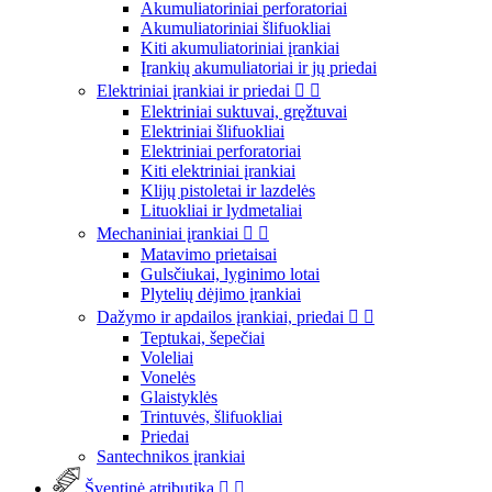
Akumuliatoriniai perforatoriai
Akumuliatoriniai šlifuokliai
Kiti akumuliatoriniai įrankiai
Įrankių akumuliatoriai ir jų priedai
Elektriniai įrankiai ir priedai


Elektriniai suktuvai, gręžtuvai
Elektriniai šlifuokliai
Elektriniai perforatoriai
Kiti elektriniai įrankiai
Klijų pistoletai ir lazdelės
Lituokliai ir lydmetaliai
Mechaniniai įrankiai


Matavimo prietaisai
Gulsčiukai, lyginimo lotai
Plytelių dėjimo įrankiai
Dažymo ir apdailos įrankiai, priedai


Teptukai, šepečiai
Voleliai
Vonelės
Glaistyklės
Trintuvės, šlifuokliai
Priedai
Santechnikos įrankiai
Šventinė atributika

