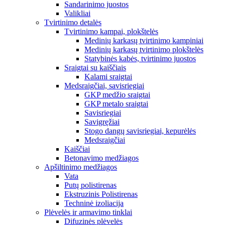
Sandarinimo juostos
Valikliai
Tvirtinimo detalės
Tvirtinimo kampai, plokštelės
Medinių karkasų tvirtinimo kampiniai
Medinių karkasų tvirtinimo plokštelės
Statybinės kabės, tvirtinimo juostos
Sraigtai su kaiščiais
Kalami sraigtai
Medsraigčiai, savisriegiai
GKP medžio sraigtai
GKP metalo sraigtai
Savisriegiai
Savigręžiai
Stogo dangų savisriegiai, kepurėlės
Medsraigčiai
Kaiščiai
Betonavimo medžiagos
Apšiltinimo medžiagos
Vata
Putų polistirenas
Ekstruzinis Polistirenas
Techninė izoliacija
Plėvelės ir armavimo tinklai
Difuzinės plėvelės