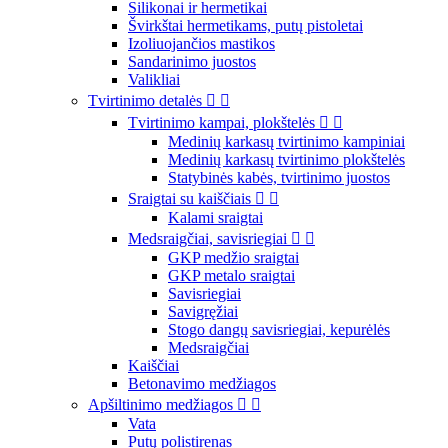
Silikonai ir hermetikai
Švirkštai hermetikams, putų pistoletai
Izoliuojančios mastikos
Sandarinimo juostos
Valikliai
Tvirtinimo detalės


Tvirtinimo kampai, plokštelės


Medinių karkasų tvirtinimo kampiniai
Medinių karkasų tvirtinimo plokštelės
Statybinės kabės, tvirtinimo juostos
Sraigtai su kaiščiais


Kalami sraigtai
Medsraigčiai, savisriegiai


GKP medžio sraigtai
GKP metalo sraigtai
Savisriegiai
Savigręžiai
Stogo dangų savisriegiai, kepurėlės
Medsraigčiai
Kaiščiai
Betonavimo medžiagos
Apšiltinimo medžiagos


Vata
Putų polistirenas