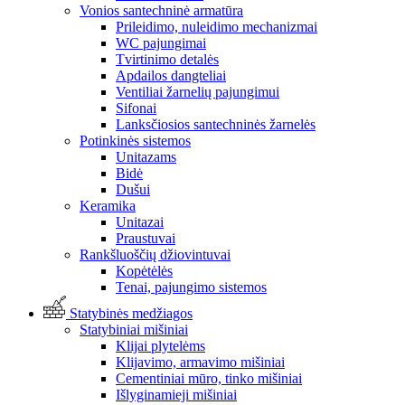
Vonios santechninė armatūra
Prileidimo, nuleidimo mechanizmai
WC pajungimai
Tvirtinimo detalės
Apdailos dangteliai
Ventiliai žarnelių pajungimui
Sifonai
Lanksčiosios santechninės žarnelės
Potinkinės sistemos
Unitazams
Bidė
Dušui
Keramika
Unitazai
Praustuvai
Rankšluoščių džiovintuvai
Kopėtėlės
Tenai, pajungimo sistemos
Statybinės medžiagos
Statybiniai mišiniai
Klijai plytelėms
Klijavimo, armavimo mišiniai
Cementiniai mūro, tinko mišiniai
Išlyginamieji mišiniai