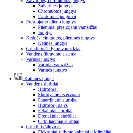
Žalvarinės, chromuotos jungtys
Žalvarinės jungtys
Chromuotos jungtys
Išardomi sujungimai
Presuojamo plieno jungtys
Plieniniai presuojami vamzdžiai
Jungtys
Ketinės, cinkuotos, plieninės jungtys
Ketinės jungtys
Grindinio šildymo vamzdžiai
Vandens filtravimo sistema
Varinės jungtys
Variniai vamzdžiai
Varinės jungtys
Katilinės įranga
Vandens siurbliai
Hidroforai
Siurblys be rezervuaro
Panardinami siurbliai
Hidroforų dalys
Fekaliniai siurbliai
Drenažiniai siurbliai
Cirkuliaciniai siurbliai
Grindinis šildymas
Elektriniai šildymo kabeliai ir kilimėliai