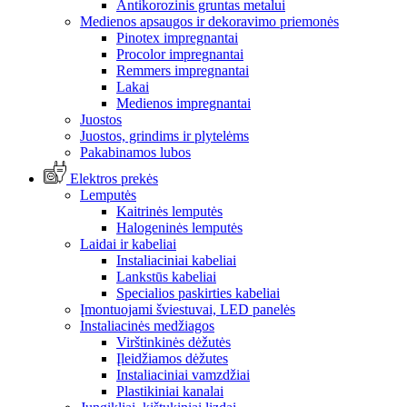
Antikorozinis gruntas metalui
Medienos apsaugos ir dekoravimo priemonės
Pinotex impregnantai
Procolor impregnantai
Remmers impregnantai
Lakai
Medienos impregnantai
Juostos
Juostos, grindims ir plytelėms
Pakabinamos lubos
Elektros prekės
Lemputės
Kaitrinės lemputės
Halogeninės lemputės
Laidai ir kabeliai
Instaliaciniai kabeliai
Lankstūs kabeliai
Specialios paskirties kabeliai
Įmontuojami šviestuvai, LED panelės
Instaliacinės medžiagos
Virštinkinės dėžutės
Įleidžiamos dėžutes
Instaliaciniai vamzdžiai
Plastikiniai kanalai