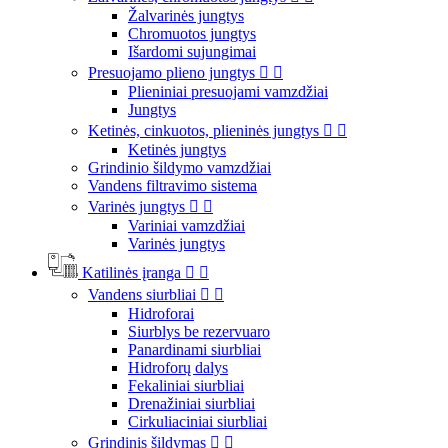
Žalvarinės jungtys
Chromuotos jungtys
Išardomi sujungimai
Presuojamo plieno jungtys


Plieniniai presuojami vamzdžiai
Jungtys
Ketinės, cinkuotos, plieninės jungtys


Ketinės jungtys
Grindinio šildymo vamzdžiai
Vandens filtravimo sistema
Varinės jungtys


Variniai vamzdžiai
Varinės jungtys
Katilinės įranga


Vandens siurbliai


Hidroforai
Siurblys be rezervuaro
Panardinami siurbliai
Hidroforų dalys
Fekaliniai siurbliai
Drenažiniai siurbliai
Cirkuliaciniai siurbliai
Grindinis šildymas

