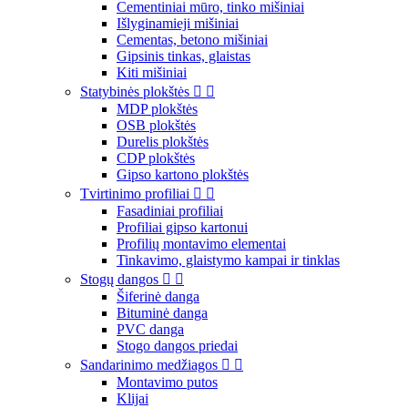
Cementiniai mūro, tinko mišiniai
Išlyginamieji mišiniai
Cementas, betono mišiniai
Gipsinis tinkas, glaistas
Kiti mišiniai
Statybinės plokštės


MDP plokštės
OSB plokštės
Durelis plokštės
CDP plokštės
Gipso kartono plokštės
Tvirtinimo profiliai


Fasadiniai profiliai
Profiliai gipso kartonui
Profilių montavimo elementai
Tinkavimo, glaistymo kampai ir tinklas
Stogų dangos


Šiferinė danga
Bituminė danga
PVC danga
Stogo dangos priedai
Sandarinimo medžiagos


Montavimo putos
Klijai