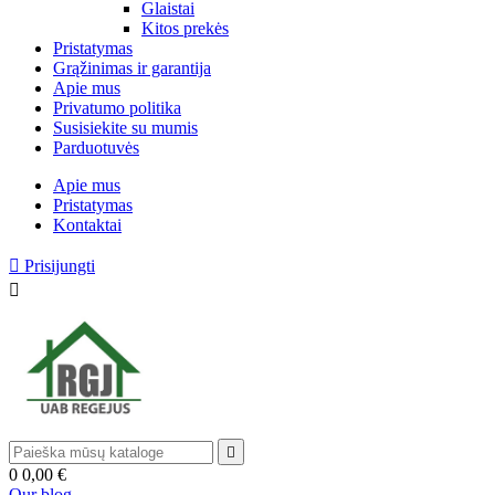
Glaistai
Kitos prekės
Pristatymas
Grąžinimas ir garantija
Apie mus
Privatumo politika
Susisiekite su mumis
Parduotuvės
Apie mus
Pristatymas
Kontaktai

Prisijungti


0
0,00 €
Our blog