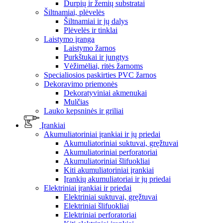
Durpių ir žemių substratai
Šiltnamiai, plėvelės
Šiltnamiai ir jų dalys
Plėvelės ir tinklai
Laistymo įranga
Laistymo žarnos
Purkštukai ir jungtys
Vėžimėliai, ritės žarnoms
Specialiosios paskirties PVC žarnos
Dekoravimo priemonės
Dekoratyviniai akmenukai
Mulčias
Lauko kepsninės ir griliai
Įrankiai
Akumuliatoriniai įrankiai ir jų priedai
Akumuliatoriniai suktuvai, gręžtuvai
Akumuliatoriniai perforatoriai
Akumuliatoriniai šlifuokliai
Kiti akumuliatoriniai įrankiai
Įrankių akumuliatoriai ir jų priedai
Elektriniai įrankiai ir priedai
Elektriniai suktuvai, gręžtuvai
Elektriniai šlifuokliai
Elektriniai perforatoriai