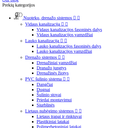
Prekių kategorijos
Nuotekų, drenažo sistemos


Vidaus kanalizacija


Vidaus kanalizacijos fasoninės dalys
Vidaus kanalizacijos vamzdžiai
Lauko kanalizacija


Lauko kanalizacijos fasoninės dalys
Lauko kanalizacijos vamzdžiai
Drenažo sistemos


Drenažiniai vamzdžiai
Dranažo jungtys
Drenažinės žiotys
PVC šulinio sistema


Dangčiai
Dugnai
Šulinio stovai
Priedai montavimui
Siurblinės
Lietaus nubėgimo sistemos


Lietaus trapai ir rinktuvai
Plastikiniai latakai
Polimerbetoniniai latakai