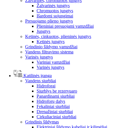
Žalvarinės, chromuotos jungtys
Žalvarinės jungtys
Chromuotos jungtys
Išardomi sujungimai
Presuojamo plieno jungtys
Plieniniai presuojami vamzdžiai
Jungtys
Ketinės, cinkuotos, plieninės jungtys
Ketinės jungtys
Grindinio šildymo vamzdžiai
Vandens filtravimo sistema
Varinės jungtys
Variniai vamzdžiai
Varinės jungtys
Katilinės įranga
Vandens siurbliai
Hidroforai
Siurblys be rezervuaro
Panardinami siurbliai
Hidroforų dalys
Fekaliniai siurbliai
Drenažiniai siurbliai
Cirkuliaciniai siurbliai
Grindinis šildymas
Elektriniai šildymo kabeliai ir kilimėliai