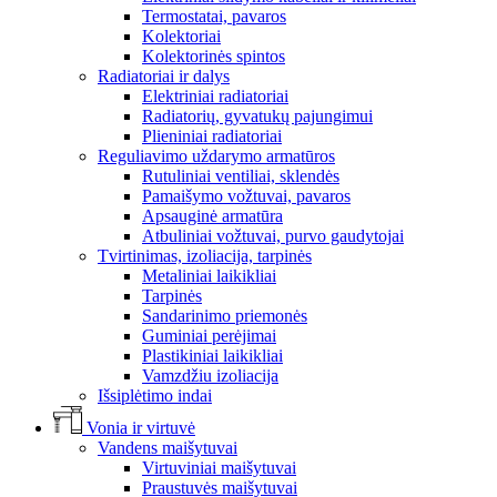
Termostatai, pavaros
Kolektoriai
Kolektorinės spintos
Radiatoriai ir dalys
Elektriniai radiatoriai
Radiatorių, gyvatukų pajungimui
Plieniniai radiatoriai
Reguliavimo uždarymo armatūros
Rutuliniai ventiliai, sklendės
Pamaišymo vožtuvai, pavaros
Apsauginė armatūra
Atbuliniai vožtuvai, purvo gaudytojai
Tvirtinimas, izoliacija, tarpinės
Metaliniai laikikliai
Tarpinės
Sandarinimo priemonės
Guminiai perėjimai
Plastikiniai laikikliai
Vamzdžiu izoliacija
Išsiplėtimo indai
Vonia ir virtuvė
Vandens maišytuvai
Virtuviniai maišytuvai
Praustuvės maišytuvai