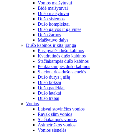
Vonios maišytuvai
Bidė maišytuvai
Dušo maišytuvai
Dušo sistemos
Dušo komplektai
Dušo galvos ir galvutės
Dušo žarnos
Maišytuvo dalys
Dušo kabinos ir kita įranga
Pusapvalės dušo kabinos
Kvadratinės dušo kabinos
Stačiakampės dušo kabinos
Penkiakampės dušo kabinos
Stacionarios dušo sienelės
Dušo durys į nišą
Dušo boksai
Dušo padėklai
Dušo latakai
Dušo trapai
Vonios
Laisvai stovinčios vonios
Ravak slim vonios
Stačiakampės vonios
Asimetriškos vonios
Vonios sienelės