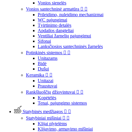
Vonios sienelės
Vonios santechninė armatūra


Prileidimo, nuleidimo mechanizmai
WC pajungimai
Tvirtinimo detalės
Apdailos dangteliai
Ventiliai žarnelių pajungimui
Sifonai
Lanksčiosios santechninės žarnelės
Potinkinės sistemos


Unitazams
Bidė
Dušui
Keramika


Unitazai
Praustuvai
Rankšluoščių džiovintuvai


Kopėtėlės
Tenai, pajungimo sistemos
Statybinės medžiagos


Statybiniai mišiniai


Klijai plytelėms
Klijavimo, armavimo mišiniai