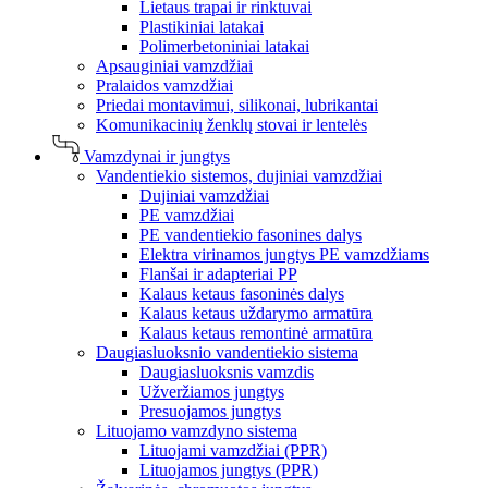
Lietaus trapai ir rinktuvai
Plastikiniai latakai
Polimerbetoniniai latakai
Apsauginiai vamzdžiai
Pralaidos vamzdžiai
Priedai montavimui, silikonai, lubrikantai
Komunikacinių ženklų stovai ir lentelės
Vamzdynai ir jungtys
Vandentiekio sistemos, dujiniai vamzdžiai
Dujiniai vamzdžiai
PE vamzdžiai
PE vandentiekio fasonines dalys
Elektra virinamos jungtys PE vamzdžiams
Flanšai ir adapteriai PP
Kalaus ketaus fasoninės dalys
Kalaus ketaus uždarymo armatūra
Kalaus ketaus remontinė armatūra
Daugiasluoksnio vandentiekio sistema
Daugiasluoksnis vamzdis
Užveržiamos jungtys
Presuojamos jungtys
Lituojamo vamzdyno sistema
Lituojami vamzdžiai (PPR)
Lituojamos jungtys (PPR)