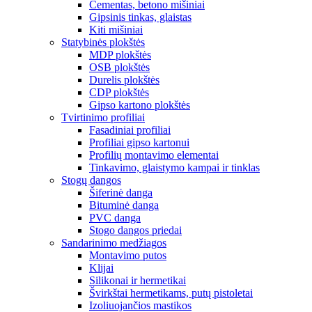
Cementas, betono mišiniai
Gipsinis tinkas, glaistas
Kiti mišiniai
Statybinės plokštės
MDP plokštės
OSB plokštės
Durelis plokštės
CDP plokštės
Gipso kartono plokštės
Tvirtinimo profiliai
Fasadiniai profiliai
Profiliai gipso kartonui
Profilių montavimo elementai
Tinkavimo, glaistymo kampai ir tinklas
Stogų dangos
Šiferinė danga
Bituminė danga
PVC danga
Stogo dangos priedai
Sandarinimo medžiagos
Montavimo putos
Klijai
Silikonai ir hermetikai
Švirkštai hermetikams, putų pistoletai
Izoliuojančios mastikos