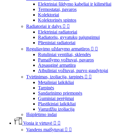
Elektriniai šildymo kabeliai ir kilimėliai
Termostatai, pavaros
Kolektoriai
Kolektorinės spintos
Radiatoriai ir dalys


Elektriniai radiatoriai
Radiatorių, gyvatukų pajungimui
Plieniniai radiatoriai
Reguliavimo uždarymo armatūros


Rutuliniai ventiliai, sklendės
Pamaišymo vožtuvai, pavaros
Apsauginė armatūra
Atbuliniai vožtuvai, purvo gaudytojai
Tvirtinimas, izoliacija, tarpinės


Metaliniai laikikliai
Tarpinės
Sandarinimo priemonės
Guminiai perėjimai
Plastikiniai laikikliai
Vamzdžiu izoliacija
Išsiplėtimo indai
Vonia ir virtuvė


Vandens maišytuvai

