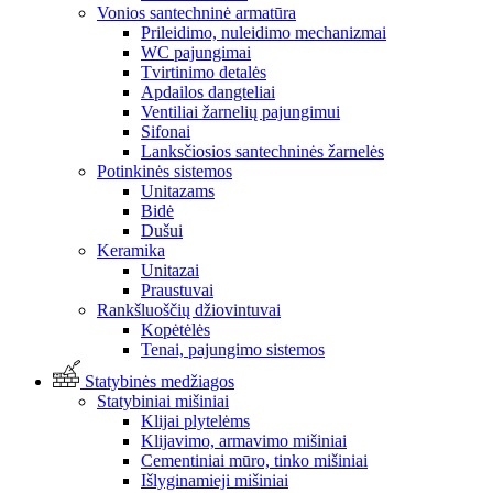
Vonios santechninė armatūra
Prileidimo, nuleidimo mechanizmai
WC pajungimai
Tvirtinimo detalės
Apdailos dangteliai
Ventiliai žarnelių pajungimui
Sifonai
Lanksčiosios santechninės žarnelės
Potinkinės sistemos
Unitazams
Bidė
Dušui
Keramika
Unitazai
Praustuvai
Rankšluoščių džiovintuvai
Kopėtėlės
Tenai, pajungimo sistemos
Statybinės medžiagos
Statybiniai mišiniai
Klijai plytelėms
Klijavimo, armavimo mišiniai
Cementiniai mūro, tinko mišiniai
Išlyginamieji mišiniai