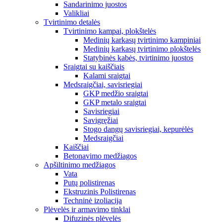
Sandarinimo juostos
Valikliai
Tvirtinimo detalės
Tvirtinimo kampai, plokštelės
Medinių karkasų tvirtinimo kampiniai
Medinių karkasų tvirtinimo plokštelės
Statybinės kabės, tvirtinimo juostos
Sraigtai su kaiščiais
Kalami sraigtai
Medsraigčiai, savisriegiai
GKP medžio sraigtai
GKP metalo sraigtai
Savisriegiai
Savigręžiai
Stogo dangų savisriegiai, kepurėlės
Medsraigčiai
Kaiščiai
Betonavimo medžiagos
Apšiltinimo medžiagos
Vata
Putų polistirenas
Ekstruzinis Polistirenas
Techninė izoliacija
Plėvelės ir armavimo tinklai
Difuzinės plėvelės