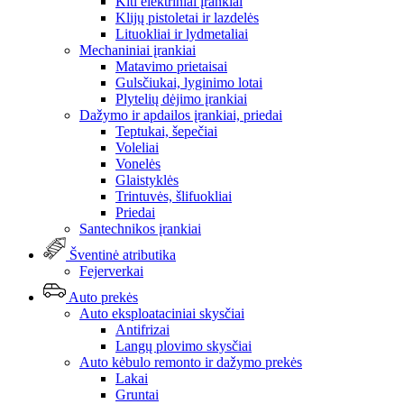
Kiti elektriniai įrankiai
Klijų pistoletai ir lazdelės
Lituokliai ir lydmetaliai
Mechaniniai įrankiai
Matavimo prietaisai
Gulsčiukai, lyginimo lotai
Plytelių dėjimo įrankiai
Dažymo ir apdailos įrankiai, priedai
Teptukai, šepečiai
Voleliai
Vonelės
Glaistyklės
Trintuvės, šlifuokliai
Priedai
Santechnikos įrankiai
Šventinė atributika
Fejerverkai
Auto prekės
Auto eksploataciniai skysčiai
Antifrizai
Langų plovimo skysčiai
Auto kėbulo remonto ir dažymo prekės
Lakai
Gruntai