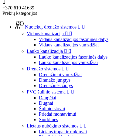

+370 619 41639
Prekių kategorijos
Nuotekų, drenažo sistemos


Vidaus kanalizacija


Vidaus kanalizacijos fasoninės dalys
Vidaus kanalizacijos vamzdžiai
Lauko kanalizacija


Lauko kanalizacijos fasoninės dalys
Lauko kanalizacijos vamzdžiai
Drenažo sistemos


Drenažiniai vamzdžiai
Dranažo jungtys
Drenažinės žiotys
PVC šulinio sistema


Dangčiai
Dugnai
Šulinio stovai
Priedai montavimui
Siurblinės
Lietaus nubėgimo sistemos


Lietaus trapai ir rinktuvai