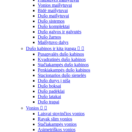
Vonios maišytuvai
Bidė maišytuvai
Dušo maišytuvai
Dušo sistemos
Dušo komplektai
Dušo galvos ir galvutės
Dušo žarnos
Maišytuvo dalys
Dušo kabinos ir kita įranga


Pusapvalės dušo kabinos
Kvadratinės dušo kabinos
Stačiakampės dušo kabinos
Penkiakampės dušo kabinos
Stacionarios dušo sienelės
Dušo durys į nišą
Dušo boksai
Dušo padėklai
Dušo latakai
Dušo trapai
Vonios


Laisvai stovinčios vonios
Ravak slim vonios
Stačiakampės vonios
Asimetriškos vonios