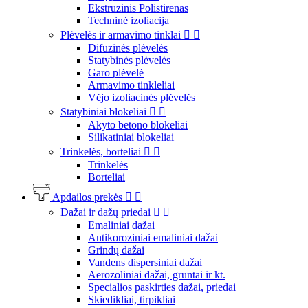
Ekstruzinis Polistirenas
Techninė izoliacija
Plėvelės ir armavimo tinklai


Difuzinės plėvelės
Statybinės plėvelės
Garo plėvelė
Armavimo tinkleliai
Vėjo izoliacinės plėvelės
Statybiniai blokeliai


Akyto betono blokeliai
Silikatiniai blokeliai
Trinkelės, borteliai


Trinkelės
Borteliai
Apdailos prekės


Dažai ir dažų priedai


Emaliniai dažai
Antikoroziniai emaliniai dažai
Grindų dažai
Vandens dispersiniai dažai
Aerozoliniai dažai, gruntai ir kt.
Specialios paskirties dažai, priedai
Skiedikliai, tirpikliai