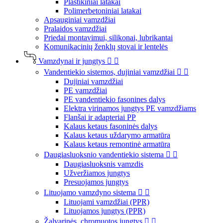
Plastikiniai latakai
Polimerbetoniniai latakai
Apsauginiai vamzdžiai
Pralaidos vamzdžiai
Priedai montavimui, silikonai, lubrikantai
Komunikacinių ženklų stovai ir lentelės
Vamzdynai ir jungtys


Vandentiekio sistemos, dujiniai vamzdžiai


Dujiniai vamzdžiai
PE vamzdžiai
PE vandentiekio fasonines dalys
Elektra virinamos jungtys PE vamzdžiams
Flanšai ir adapteriai PP
Kalaus ketaus fasoninės dalys
Kalaus ketaus uždarymo armatūra
Kalaus ketaus remontinė armatūra
Daugiasluoksnio vandentiekio sistema


Daugiasluoksnis vamzdis
Užveržiamos jungtys
Presuojamos jungtys
Lituojamo vamzdyno sistema


Lituojami vamzdžiai (PPR)
Lituojamos jungtys (PPR)
Žalvarinės, chromuotos jungtys

