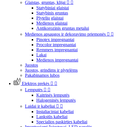
Glaistas, gruntas, klijai


Statybiniai glaistai
Statybinis gruntas
Plytelių glaistai
Medienos glaistai
Antikorozinis gruntas metalui
Medienos apsaugos ir dekoravimo priemonės


Pinotex impregnantai
Procolor impregnantai
Remmers impregnantai
Lakai
Medienos impregnantai
Juostos
Juostos, grindims ir plytelėms
Pakabinamos lubos
Elektros prekės


Lemputės


Kaitrinės lemputės
Halogeninės lemputės
Laidai ir kabeliai


Instaliaciniai kabeliai
Lankstūs kabeliai
Specialios paskirties kabeliai
Įmontuojami šviestuvai, LED panelės