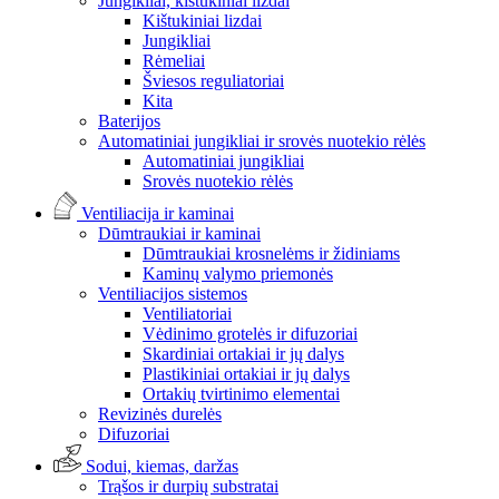
Jungikliai, kištukiniai lizdai
Kištukiniai lizdai
Jungikliai
Rėmeliai
Šviesos reguliatoriai
Kita
Baterijos
Automatiniai jungikliai ir srovės nuotekio rėlės
Automatiniai jungikliai
Srovės nuotekio rėlės
Ventiliacija ir kaminai
Dūmtraukiai ir kaminai
Dūmtraukiai krosnelėms ir židiniams
Kaminų valymo priemonės
Ventiliacijos sistemos
Ventiliatoriai
Vėdinimo grotelės ir difuzoriai
Skardiniai ortakiai ir jų dalys
Plastikiniai ortakiai ir jų dalys
Ortakių tvirtinimo elementai
Revizinės durelės
Difuzoriai
Sodui, kiemas, daržas
Trąšos ir durpių substratai