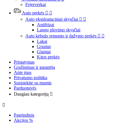
Fejerverkai
Auto prekės


Auto eksploataciniai skysčiai


Antifrizai
Langų plovimo skysčiai
Auto kėbulo remonto ir dažymo prekės


Lakai
Gruntai
Glaistai
Kitos prekės
Pristatymas
Grąžinimas ir garantija
Apie mus
Privatumo politika
Susisiekite su mumis
Parduotuvės
Daugiau kategorijų


Pagrindinis
Akcijos %