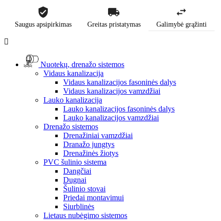
Saugus apsipirkimas
Greitas pristatymas
Galimybė grąžinti

Nuotekų, drenažo sistemos
Vidaus kanalizacija
Vidaus kanalizacijos fasoninės dalys
Vidaus kanalizacijos vamzdžiai
Lauko kanalizacija
Lauko kanalizacijos fasoninės dalys
Lauko kanalizacijos vamzdžiai
Drenažo sistemos
Drenažiniai vamzdžiai
Dranažo jungtys
Drenažinės žiotys
PVC šulinio sistema
Dangčiai
Dugnai
Šulinio stovai
Priedai montavimui
Siurblinės
Lietaus nubėgimo sistemos