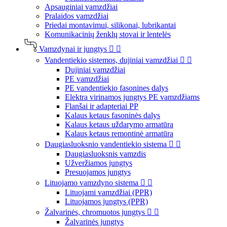
Apsauginiai vamzdžiai
Pralaidos vamzdžiai
Priedai montavimui, silikonai, lubrikantai
Komunikacinių ženklų stovai ir lentelės
Vamzdynai ir jungtys


Vandentiekio sistemos, dujiniai vamzdžiai


Dujiniai vamzdžiai
PE vamzdžiai
PE vandentiekio fasonines dalys
Elektra virinamos jungtys PE vamzdžiams
Flanšai ir adapteriai PP
Kalaus ketaus fasoninės dalys
Kalaus ketaus uždarymo armatūra
Kalaus ketaus remontinė armatūra
Daugiasluoksnio vandentiekio sistema


Daugiasluoksnis vamzdis
Užveržiamos jungtys
Presuojamos jungtys
Lituojamo vamzdyno sistema


Lituojami vamzdžiai (PPR)
Lituojamos jungtys (PPR)
Žalvarinės, chromuotos jungtys


Žalvarinės jungtys