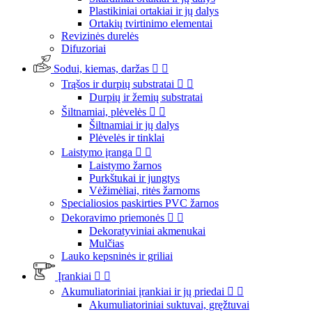
Plastikiniai ortakiai ir jų dalys
Ortakių tvirtinimo elementai
Revizinės durelės
Difuzoriai
Sodui, kiemas, daržas


Trąšos ir durpių substratai


Durpių ir žemių substratai
Šiltnamiai, plėvelės


Šiltnamiai ir jų dalys
Plėvelės ir tinklai
Laistymo įranga


Laistymo žarnos
Purkštukai ir jungtys
Vėžimėliai, ritės žarnoms
Specialiosios paskirties PVC žarnos
Dekoravimo priemonės


Dekoratyviniai akmenukai
Mulčias
Lauko kepsninės ir griliai
Įrankiai


Akumuliatoriniai įrankiai ir jų priedai


Akumuliatoriniai suktuvai, gręžtuvai