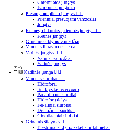
Chromuotos jungtys
Išardomi sujungimai
Presuojamo plieno jungtys


Plieniniai presuojami vamzdžiai
Jungtys
Ketinės, cinkuotos, plieninės jungtys


Ketinės jungtys
Grindinio šildymo vamzdžiai
Vandens filtravimo sistema
Varinės jungtys


Variniai vamzdžiai
Varinės jungtys
Katilinės įranga


Vandens siurbliai


Hidroforai
Siurblys be rezervuaro
Panardinami siurbliai
Hidroforų dalys
Fekaliniai siurbliai
Drenažiniai siurbliai
Cirkuliaciniai siurbliai
Grindinis šildymas


Elektriniai šildymo kabeliai ir kilimėliai