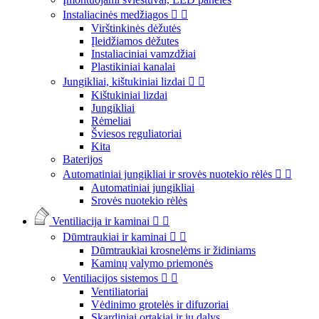
Instaliacinės medžiagos


Virštinkinės dėžutės
Įleidžiamos dėžutes
Instaliaciniai vamzdžiai
Plastikiniai kanalai
Jungikliai, kištukiniai lizdai


Kištukiniai lizdai
Jungikliai
Rėmeliai
Šviesos reguliatoriai
Kita
Baterijos
Automatiniai jungikliai ir srovės nuotekio rėlės


Automatiniai jungikliai
Srovės nuotekio rėlės
Ventiliacija ir kaminai


Dūmtraukiai ir kaminai


Dūmtraukiai krosnelėms ir židiniams
Kaminų valymo priemonės
Ventiliacijos sistemos


Ventiliatoriai
Vėdinimo grotelės ir difuzoriai
Skardiniai ortakiai ir jų dalys