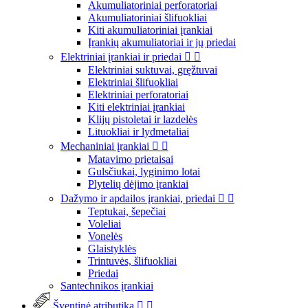
Akumuliatoriniai perforatoriai
Akumuliatoriniai šlifuokliai
Kiti akumuliatoriniai įrankiai
Įrankių akumuliatoriai ir jų priedai
Elektriniai įrankiai ir priedai


Elektriniai suktuvai, gręžtuvai
Elektriniai šlifuokliai
Elektriniai perforatoriai
Kiti elektriniai įrankiai
Klijų pistoletai ir lazdelės
Lituokliai ir lydmetaliai
Mechaniniai įrankiai


Matavimo prietaisai
Gulsčiukai, lyginimo lotai
Plytelių dėjimo įrankiai
Dažymo ir apdailos įrankiai, priedai


Teptukai, šepečiai
Voleliai
Vonelės
Glaistyklės
Trintuvės, šlifuokliai
Priedai
Santechnikos įrankiai
Šventinė atributika

