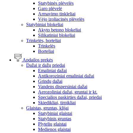
Statybinės plėvelės
Garo plėvelė
Armavimo tinkleliai
Vėjo izoliacinės plėvelės
Statybiniai blokeliai
Akyto betono blokeliai
Silikatiniai blokeliai
Trinkelės, borteliai
Trinkelės
Borteliai
Apdailos prekės
Dažai ir dažų priedai
Emaliniai dažai
Antikoroziniai emaliniai dažai
Grindų dažai
Vandens dispersiniai dažai
Aerozoliniai dažai, gruntai ir kt.
Specialios paskirties dažai, priedai
Skiedikliai, tirpikliai
Glaistas, gruntas, klijai
Statybiniai glaistai
Statybinis gruntas
Plytelių glaistai
Medienos glaistai