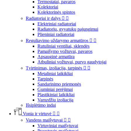
Termostatai, pavaros
Kolektoriai
Kolektorinės spintos
Radiatoriai ir dalys


Elektriniai radiatoriai
Radiatorių, gyvatukų pajungimui
Plieniniai radiatoriai
Reguliavimo uždarymo armatūros


Rutuliniai ventiliai, sklendės
Pamaišymo vožtuvai, pavaros
Apsauginė armatūra
Atbuliniai vožtuvai, purvo gaudytojai
Tvirtinimas, izoliacija, tarpinės


Metaliniai laikikliai
Tarpinės
Sandarinimo priemonės
Guminiai perėjimai
Plastikiniai laikikliai
Vamzdžiu izoliacija
Išsiplėtimo indai
Vonia ir virtuvė


Vandens maišytuvai


Virtuviniai maišytuvai
Praustuvės maišytuvai