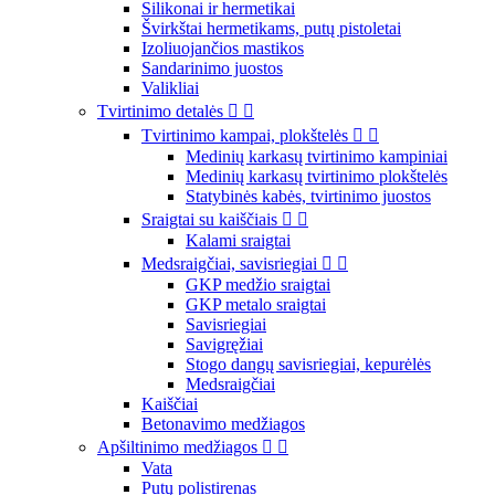
Silikonai ir hermetikai
Švirkštai hermetikams, putų pistoletai
Izoliuojančios mastikos
Sandarinimo juostos
Valikliai
Tvirtinimo detalės


Tvirtinimo kampai, plokštelės


Medinių karkasų tvirtinimo kampiniai
Medinių karkasų tvirtinimo plokštelės
Statybinės kabės, tvirtinimo juostos
Sraigtai su kaiščiais


Kalami sraigtai
Medsraigčiai, savisriegiai


GKP medžio sraigtai
GKP metalo sraigtai
Savisriegiai
Savigręžiai
Stogo dangų savisriegiai, kepurėlės
Medsraigčiai
Kaiščiai
Betonavimo medžiagos
Apšiltinimo medžiagos


Vata
Putų polistirenas